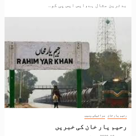
بدترین مثال ہے،ایس ایس پی کو...
رحیم یار خان
سرائیکی وسیب
رحیم یار خان کی خبریں