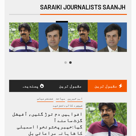
SARAIKI JOURNALISTS SAANJH
مقبول ترین
مقبول ترین
پسندیدہ
اہم خبریں
سیاحت
غضنفرعباس
فیچر، کالم،تجزئیے
افواہیں دم توڑ گئیں، آفیشل
گزٹ سامنے آ
گیا:خیبرپختونخوا اسمبلی
کا شاہانہ مراعاتی بل