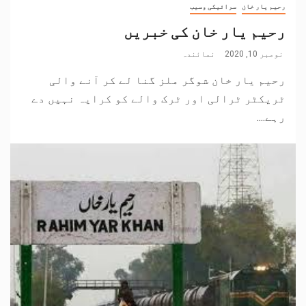
رحیم یار خان
سرائیکی وسیب
رحیم یار خان کی خبریں
نومبر 10, 2020
نمائندہ
رحیم یار خان شوگر ملز گنا لے کر آنے والی
ٹریکٹر ٹرالی اور ٹرک والے کو کرایہ نہیں دے
رہے....