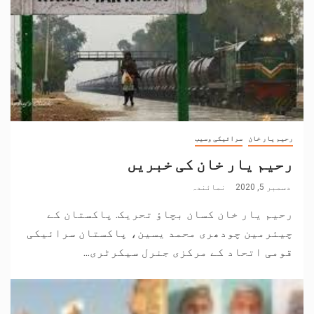
رحیم یار خان
سرائیکی وسیب
رحیم یار خان کی خبریں
دسمبر 5, 2020
نمائندہ
رحیم یار خان کسان بچاؤ تحریک. پاکستان کے
چیئرمین چودھری محمد یسین، پاکستان سرائیکی
قومی اتحاد کے مرکزی جنرل سیکرٹری...