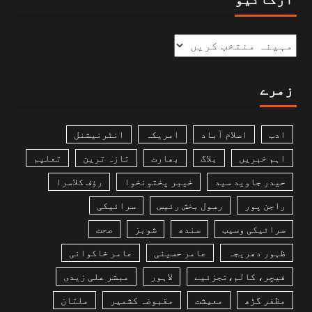
زمرے
ادب
اسلام آباد
امریکہ
انٹرنیشنل
اہم خبریں
بلاگ
بھارت
تازہ ترین
تعلیم
حیدر جاوید سید
خیبر پختونخوا
رؤف کلاسرا
راجن پور
رسول بخش رئیس
سرائیکی
سرائیکی وسیب
سندھ
شوبز
صحت
ظہور دھریجہ
عامر حسینی
عامر خاکوانی
فیچر، کالم،تجزئیے
لاہور
مبشر علی زیدی
مظفر گڑھ
معیشت
مقبوضہ کشمیر
ملتان