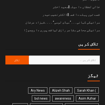
خالی لفظاں دا میلہ||سعید اختر
قصے توں پہلے دا قصہ||ڈاکٹرنجیب حیدر
سرائیکی کہانی۔۔۔“میڈی لوسی” ۔۔۔۔شہزاد عرفان
سرائیکی صحافی ،شاعر رازش لیاقت پوری دا وچھوڑا
تلاش کریں
ٹیگز
Ary News
Alizeh Shah
) Sarah Khan
bol news
awareness
Asim Azhar