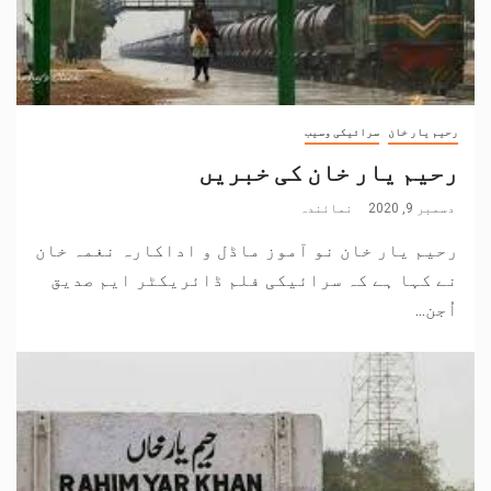
رحیم یار خان
سرائیکی وسیب
رحیم یار خان کی خبریں
دسمبر 9, 2020
نمائندہ
رحیم یار خان نو آموز ماڈل و اداکارہ نغمہ خان
نے کہا ہے کہ سرائیکی فلم ڈائریکٹر ایم صدیق
اُجن...