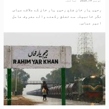
نومبر 19, 2020
نمائندہ
رحیم یار خان ضلع رحیم یار خان کے علاقے عباس
نگر خانبیلہ سے تعلق رکھنے والے معروف عامل
امیر عباس...