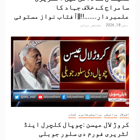
سامراج کے خلاف جہاد کا
علمبردار…….!!||آفتاب نواز مستوئی
مئی 18, 2026
غضنفر عباس
اشولال
سرائیکی
سرائیکی شاعری
کتاب
کروڑ لال عیسن :چوپال کلچرل اینڈ
لٹریری فورم دی سلور جوبلی