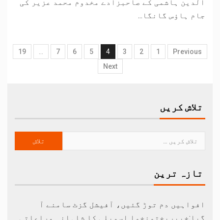
الدین ہاشمی کے صاحبزادے مخدوم محمد عزیر کی
جام ہاؤس گانگا...
19
…
7
6
5
4
3
2
1
Previous
Next
تلاش کریں
تازہ ترین
افواہیں دم توڑ گئیں، آفیشل گزٹ سامنے آ
گیا:خیبرپختونخوا اسمبلی کا شاہانہ مراعاتی