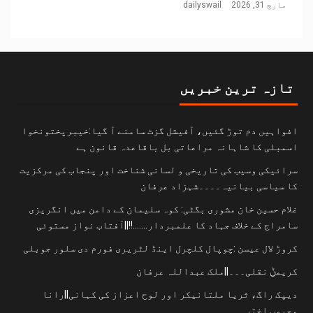
مارچ 31, 2026
dailyswail
تازہ ترین خبریں
افواہیں دم توڑ گئیں، آفیشل گزٹ سامنے آ گیا:خیبرپختونخوا
اسمبلی کا شاہانہ مراعاتی بل باقاعدہ قانون ہے
سرائیکی وسیب کی تاریخی و لسانی شناخت اور پنجاب کی مرکزیت
کا سیاسی بیانیہ۔۔۔۔شہزاد عرفان
غلام حسین خان مشوری بگٹی: کوہ سلیمان کے دامن میں انگریزی
سامراج کے خلاف جہاد کا علمبردار…….!!||آفتاب نواز مستوئی
کروڑ لال عیسن :چوپال کلچرل اینڈ لٹریری فورم دی سلور جوبلی
کریمݨ نقلی۔۔۔||ملک عبداللہ عرفان
دیپک راگ، ثریا ملتانیکر اور لوح اعزاز کی کہانی||رانا
محبوب اختر