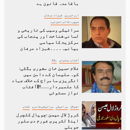
باقاعدہ قانون ہے
اہم خبریں
شہزاد عرفان
فیچر، کالم،تجزئیے
سرائیکی وسیب کی تاریخی و
لسانی شناخت اور پنجاب کی
مرکزیت کا سیاسی
بیانیہ۔۔۔۔شہزاد عرفان
آفتاب مستوئی
بلاگ
غلام حسین خان مشوری بگٹی:
کوہ سلیمان کے دامن میں
انگریزی سامراج کے خلاف جہاد
کا علمبردار…….!!||آفتاب
نواز مستوئی
اشولال
سرائیکی
سرائیکی شاعری
کتاب
کروڑ لال عیسن :چوپال کلچرل
اینڈ لٹریری فورم دی سلور
جوبلی