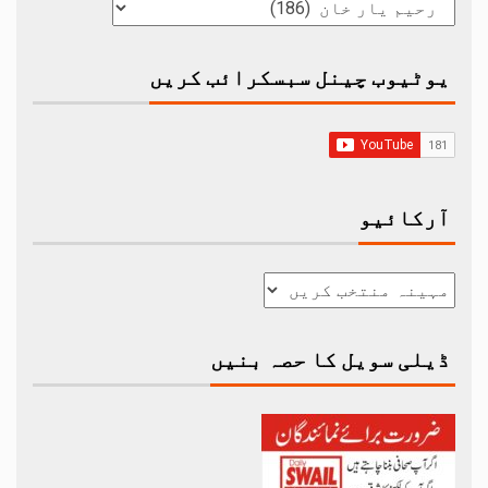
یوٹیوب چینل سبسکرائب کریں
آرکائیو
ڈیلی سویل کا حصہ بنیں