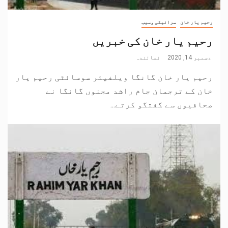
رحیم یار خان
سرائیکی وسیب
رحیم یار خان کی خبریں
دسمبر 14, 2020
نمائندہ
رحیم یار خان گانگا ویلفیئر سوسائٹی رحیم یار
خان کے ترجمان جام راشد مجنوں گانگا نے
صحافیوں سے گفتگو کرتے...