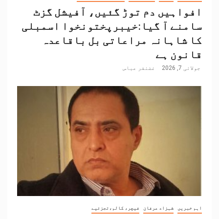
افواہیں دم توڑ گئیں، آفیشل گزٹ
سامنے آ گیا:خیبرپختونخوا اسمبلی
کا شاہانہ مراعاتی بل باقاعدہ
قانون ہے
جولائی 7, 2026
غضنفر عباس
اہم خبریں
شہزاد عرفان
فیچر، کالم،تجزئیے