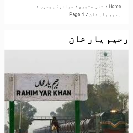
Home
ٹاپ سٹوری
سرائیکی وسیب
رحیم یار خان
Page 4
رحیم یار خان