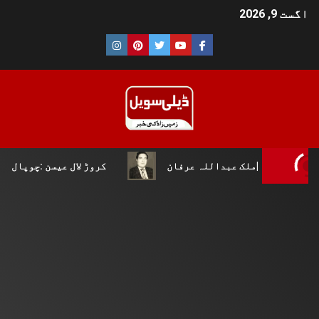
اگست 9, 2026
بداللہ عرفان
کروڑ لال عیسن :چوپال کلچرل اینڈ لٹریری ف