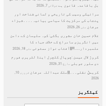
بل باقاعدہ قانون ہے
جولائی 7, 2026
سرائیکی وسیب کی تاریخی و لسانی شناخت اور
پنجاب کی مرکزیت کا سیاسی بیانیہ۔۔۔۔شہزاد
عرفان
مئی 26, 2026
غلام حسین خان مشوری بگٹی: کوہ سلیمان کے دامن
میں انگریزی سامراج کے خلاف جہاد کا
علمبردار…….!!||آفتاب نواز مستوئی
مئی 18, 2026
کروڑ لال عیسن :چوپال کلچرل اینڈ لٹریری فورم
دی سلور جوبلی
مارچ 31, 2026
کریمݨ نقلی۔۔۔||ملک عبداللہ عرفان
فروری 10,
2026
کیٹگریز