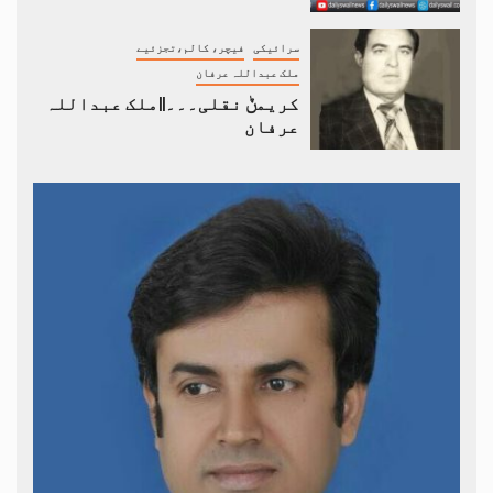
سرائیکی
فیچر، کالم،تجزئیے
ملک عبداللہ عرفان
کریمݨ نقلی۔۔۔||ملک عبداللہ
عرفان