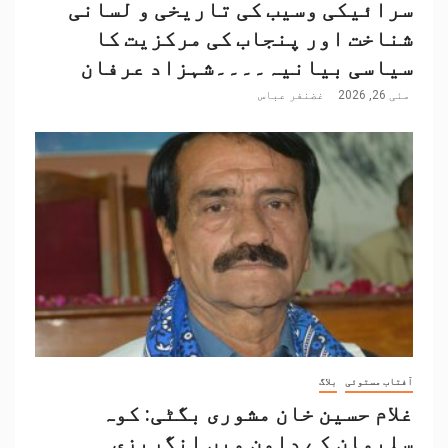
سرائیکی وسیب کی تاریخی و لسانی
شناخت اور پنجاب کی مرکزیت کا
سیاسی بیانیہ۔۔۔۔شہزاد عرفان
مئی 26, 2026
غضنفر عباس
آفتاب مستوئی
بلاگ
غلام حسین خان مشوری بگٹی: کوہ
سلیمان کے دامن میں انگریزی