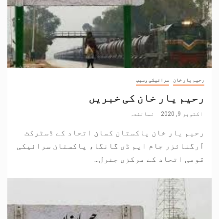
رحیم یار خان
سرائیکی وسیب
رحیم یار خان کی خبریں
اکتوبر 9, 2020
نمائندہ
رحیم یار خان پاکستان کسان اتحاد کے ڈسٹرکٹ
آرگنائزر جام ایم ڈی گانگا، پاکستان سرائیکی
قومی اتحاد کے مرکزی جنرل...