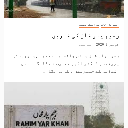
رحیم یار خان
سرائیکی وسیب
رحیم یار خان کی خبریں
نومبر 9, 2020
نمائندہ
رحیم یار خان وائس چانسلر اسلامیہ یونیورسٹی
پروفیسر ڈاکٹر اطہر محبوب نے گانگا ادبی
اکیڈمی کے چیئرمین و کالم نگار...