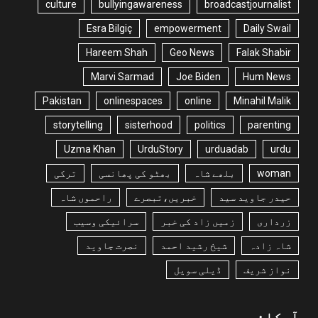
culture
bullyingawareness
broadcastjournalist
Esra Bilgiç
empowerment
Daily Swail
Hareem Shah
Geo News
Falak Shabir
Marvi Sarmad
Joe Biden
Hum News
Pakistan
onlinespaces
online
Minahil Malik
storytelling
sisterhood
politics
parenting
Uzma Khan
UrduStory
urduadab
urdu
woman
بلھے شاہ
بھٹو کی پھانسی
ترکی
حیدر جاوید سید
خبریں،تبصرے
راحموں شاہ
زرداری
زمیں زاد کی خبر
سرائیکی وسیب
شاہ زادہ
شیخ رشید احمد
نصرت جاوید
نواز شریف
ڈیلی سویل
آرکائیو