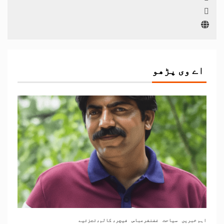
اے وی پڑھو
اہم خبریں
سیاحت
غضنفرعباس
فیچر، کالم،تجزئیے