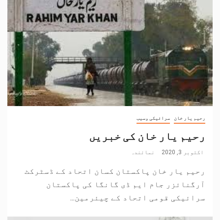
رحیم یار خان
سرائیکی وسیب
رحیم یار خان کی خبریں
اکتوبر 3, 2020
نمائندہ
رحیم یار خان پاکستان کسان اتحاد کے ڈسٹرکٹ
آرگنائزر جام ایم ڈی گانگا کی پاکستان
سرائیکی قومی اتحاد کے چیئرمین...