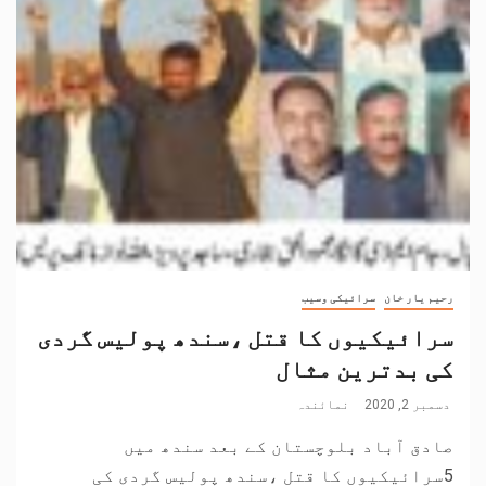
رحیم یار خان
سرائیکی وسیب
سرائیکیوں کا قتل ،سندھ پولیس گردی
کی بدترین مثال
دسمبر 2, 2020
نمائندہ
صادق آباد بلوچستان کے بعد سندھ میں
5سرائیکیوں کا قتل ،سندھ پولیس گردی کی