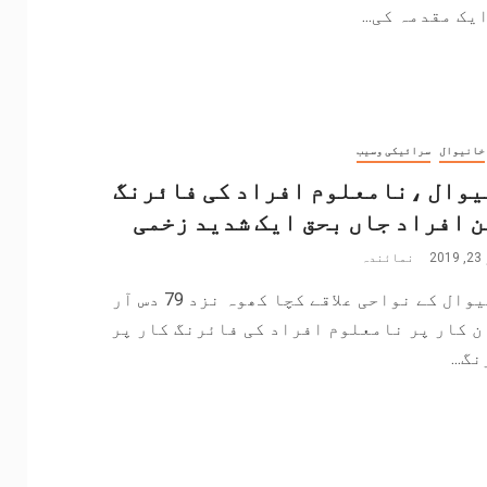
یک مقدمہ کی...
خانیوال
سرائیکی وسیب
یوال ،نامعلوم افراد کی فائرنگ
 افراد جاں بحق ایک شدید زخمی
2
نمائندہ
*خانیوال کے نواحی علاقے کچا کھوہ نزد 79 دس آر
ن کار پر نامعلوم افراد کی فائرنگ کار پر
گ...