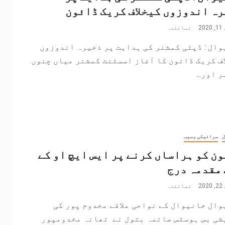
ہ اندوزوں کیخلاف کریک ڈائون
2
نمائندہ
ال : ڈپٹی کمشنر کی ہدایت پر ذخیرہ اندوزوں
ف کریک ڈائون کا آغاز اسسٹنٹ کمشنر میاں چنوں
 اور...
ل
سرائیکی وسیب
ن کو ہراساں کرنے پر ایس ایچ او کے
 مقدمہ درج
2
نمائندہ
ال خانیوال کے نواحی علاقے مخدوم پور کی
شی بس ہوسٹس صائمہ بتول نے تھانہ مخدومپور