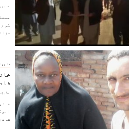
دسمبر 23, 020
ملتا
کو ر
خزانے
خانیوا
خانی
شادی
مارچ 2, 2020
خانیو
انوکھ
شادی 