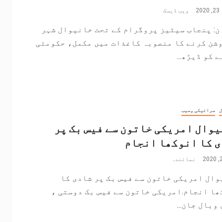
2
ویب ڈیسک
ن: پنجاب سیٹیز پروگرام کے تحت خانیوال شہر
وشن کرنے کا منصوبہ کاغذات میں مکمل، حکومتی
 کو ڈیڑھ...
ل
سرائیکی وسیب
وال امریکی خاتون سے فیس بک پر
 کا انوکھا انجام
نمائندہ
ال امریکی خاتون سے فیس بک پر شادی کا
ا انجام.امریکی خاتون سے فیس بک دوستی ،
وبال جان...