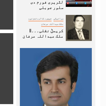
لٹریری فورم دی
سلور جوبلی
سرائیکی
فیچر، کالم،تجزئیے
ملک عبداللہ عرفان
کریمݨ نقلی۔۔۔||
ملک عبداللہ عرفان