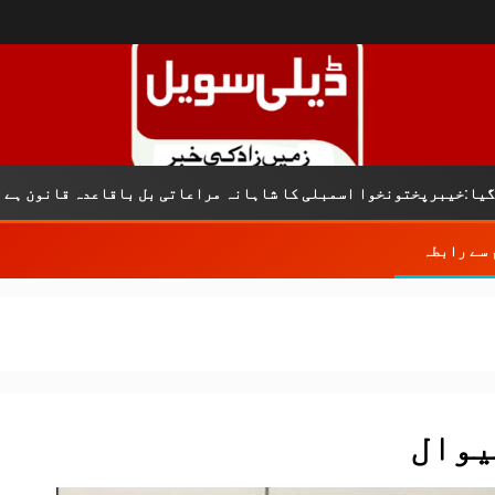
ک
نخوا اسمبلی کا شاہانہ مراعاتی بل باقاعدہ قانون ہے
 سے رابطہ
یوال