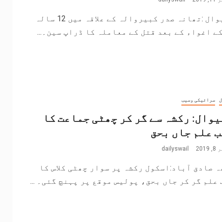
خانیوال :تھانہ صدر کبیروالہ کے علاقہ میں 12 سالہ
ے اغواء کے بعد قتل کے معاملہ کا ڈراپ سین۔...
ل
سرائیکی وسیب
وال: رکشہ سے گر کر چھٹی جماعت کا
 علم جاں بحق
201
dailyswail
 صادق آباد:اسکول رکشہ پر سوار چھٹی کلاس کا
علم گر کر جاں بحق، پولیس موقع پر پہنچ گئی۔ ...