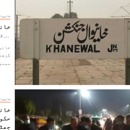
خانیوا
خان
مئی 8, 2021
سیمپل
خانیوا
خانی
حکوم
جھٹ