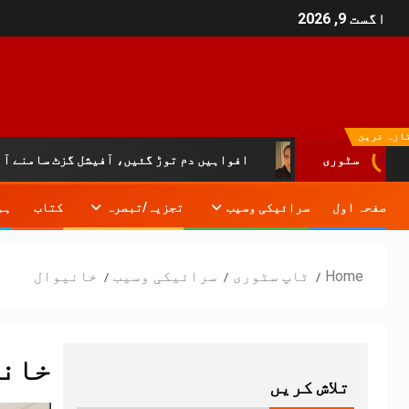
اگست 9, 2026
ازہ ترین
افواہیں دم توڑ گئیں، آفیشل گزٹ سامنے آ گیا:خیبرپختو
سٹوری
صفحہ اول
سرائیکی وسیب
تجزیہ/تبصرہ
کتاب
ہم
Home
ٹاپ سٹوری
سرائیکی وسیب
خانیوال
خان
تلاش کریں