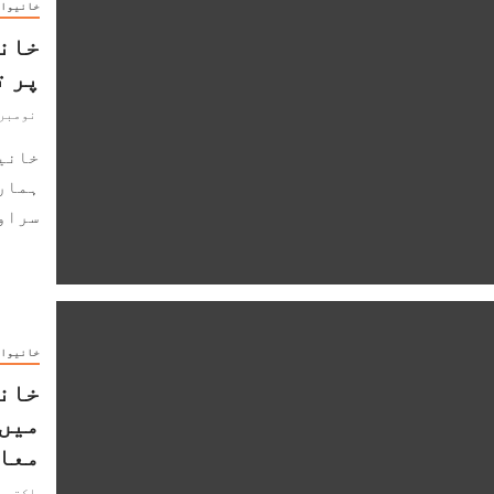
خانیوا
خانی
پر ت
نومبر 25, 019
خانیو
ہمارے
سراوں
خانیوا
خانی
معام
اکتوبر 11, 9