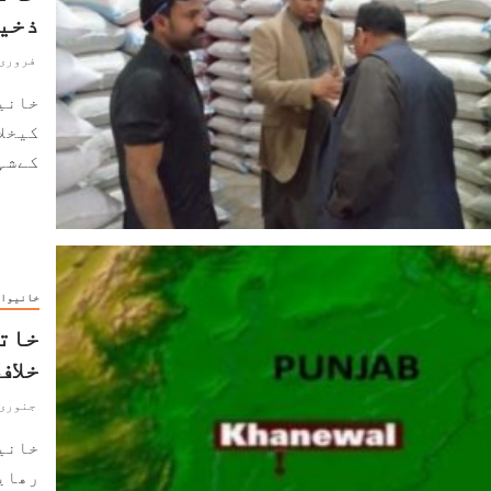
ذخیر
فروری 11, 020
خانیو
کیخلا
کےشہر
خانیوا
خاتو
خلاف
جنوری 22, 020
خانیو
رھای