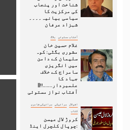
شناخت اور پنجاب
کی مرکزیت کا
سیاسی بیانیہ۔۔۔۔
شہزاد عرفان
آفتاب مستوئی
بلاگ
غلام حسین خان
مشوری بگٹی: کوہ
سلیمان کے دامن
میں انگریزی
سامراج کے خلاف
جہاد کا
علمبردار…….!!||
آفتاب نواز مستوئی
اشولال
سرائیکی
سرائیکی شاعری
کتاب
کروڑ لال عیسن
:چوپال کلچرل اینڈ