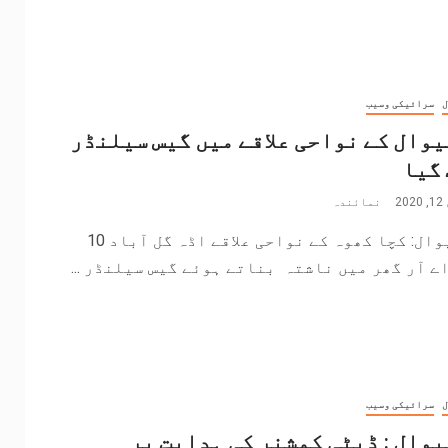
ل
سرائیکی وسیب
وال کے نواحی علاقے میں گیس سیلنڈر
گیا
2
نمائندہ
خانیوال: کچا کھوہ کے نواحی علاقے اڈہ گل آباد 10
ے آر گھر میں ناشتہ بناتے ہوئے گیس سیلنڈر ...
ل
سرائیکی وسیب
وال : ڈپٹی کمشنر کی ہدایت پر