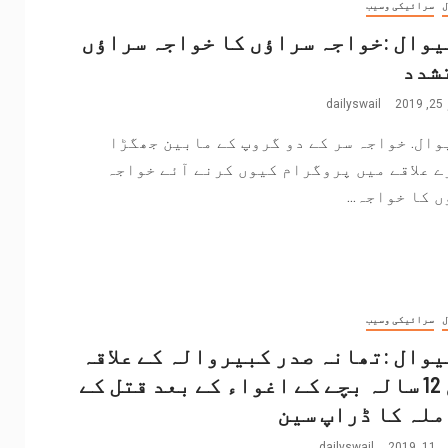
ل
سرائیکی وسیب
وال :خواجہ سراؤں کا خواجہ سراؤں
شدد
2
dailyswail
ال. خواجہ سر کے دو گروپ کے مابین جھگڑا
 علاقے میں پروگرام کیوں کرنے آئے خواجہ
 کا خواجہ...
ل
سرائیکی وسیب
وال :تھانہ صدر کبیروالہ کے علاقہ
میں 12 سالہ بچے کے اغواء کے بعد قتل کے
لہ کا ڈراپ سین
201
dailyswail