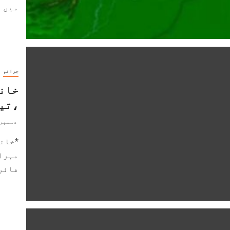
میں ا
جرائم
خان
،تین
دسمبر 23, 019
مہرا
فائرن