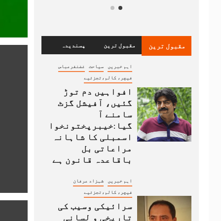
مقبول ترین
مقبول ترین
پسندیدہ
اہم خبریں
سیاحت
غضنفرعباس
فیچر، کالم،تجزئیے
افواہیں دم توڑ
گئیں، آفیشل گزٹ
سامنے آ
گیا:خیبرپختونخوا
اسمبلی کا شاہانہ
مراعاتی بل
باقاعدہ قانون ہے
اہم خبریں
شہزاد عرفان
فیچر، کالم،تجزئیے
سرائیکی وسیب کی
تاریخی و لسانی