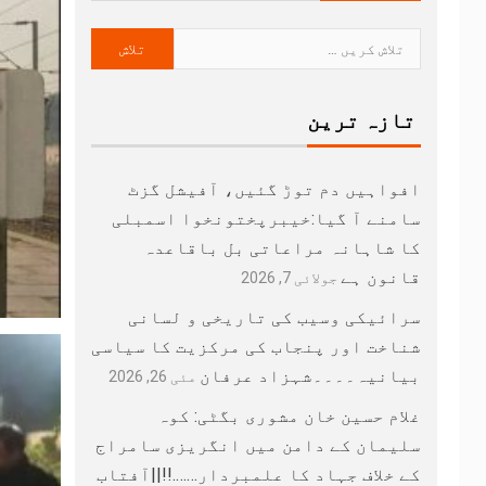
تازہ ترین
افواہیں دم توڑ گئیں، آفیشل گزٹ
سامنے آ گیا:خیبرپختونخوا اسمبلی
کا شاہانہ مراعاتی بل باقاعدہ
قانون ہے
جولائی 7, 2026
سرائیکی وسیب کی تاریخی و لسانی
شناخت اور پنجاب کی مرکزیت کا سیاسی
بیانیہ۔۔۔۔شہزاد عرفان
مئی 26, 2026
غلام حسین خان مشوری بگٹی: کوہ
سلیمان کے دامن میں انگریزی سامراج
کے خلاف جہاد کا علمبردار…….!!||آفتاب