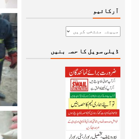
آرکائیو
ڈیلی سویل کا حصہ بنیں