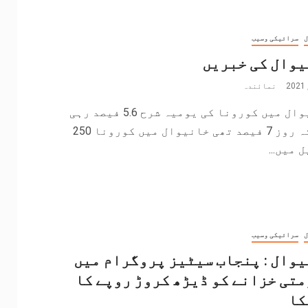
ل
سرائیکی وسیب
یوال کی خبریں
نمائندہ
خانیوال میں کورونا کی یومیہ شرح 5.6 فیصد رہی
گزشتہ روز 7 فیصد تھی خانیوال میں کورونا 250
 میں...
ل
سرائیکی وسیب
وال : پنجاب سیٹیز پروگرام میں
تی خزانے کو ڈیڑھ کروڑ روپے کا
کا