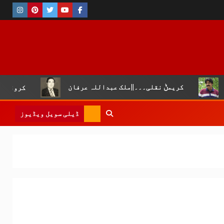
ریمݨ نقلی۔۔۔||ملک عبداللہ عرفان
کروڑ لال عیسن :چوپال
ڈیلی سویل ویڈیوز