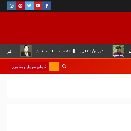
کریمݨ نقلی۔۔۔||ملک عبداللہ عرفان
کروڑ لال عیسن :چ
ڈیلی سویل ویڈیوز