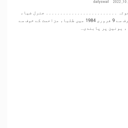
2
dailyswail
وتہ ۔۔۔۔۔۔۔۔۔۔۔۔۔۔۔۔۔۔۔۔۔۔۔۔۔ جنرل ضیاء
کی طرف سے 9 فروری 1984 میں طلباء مزاحمت کے خوف سے
 یونین پر پابندی...