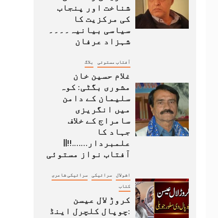
شناخت اور پنجاب
کی مرکزیت کا
سیاسی بیانیہ۔۔۔۔
شہزاد عرفان
آفتاب مستوئی
بلاگ
غلام حسین خان
مشوری بگٹی: کوہ
سلیمان کے دامن
میں انگریزی
سامراج کے خلاف
جہاد کا
علمبردار…….!!||
آفتاب نواز مستوئی
اشولال
سرائیکی
سرائیکی شاعری
کتاب
کروڑ لال عیسن
:چوپال کلچرل اینڈ