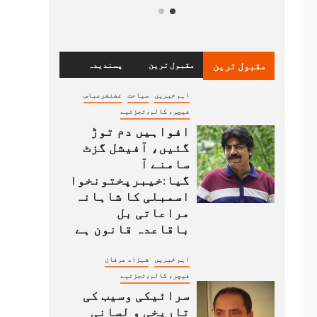
مقبول ترین
مقبول ترین
پسندیدہ
اہم خبریں
سیاحت
غضنفرعباس
فیچر، کالم،تجزئیے
افواہیں دم توڑ
گئیں، آفیشل گزٹ
سامنے آ
گیا:خیبرپختونخوا
اسمبلی کا شاہانہ
مراعاتی بل
باقاعدہ قانون ہے
اہم خبریں
شہزاد عرفان
فیچر، کالم،تجزئیے
سرائیکی وسیب کی
تاریخی و لسانی