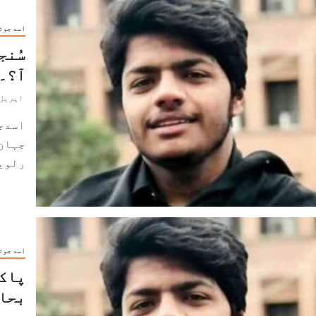
اسد جوت
سُنج
آ؟۔۔
اپریل 22, 024
اسدج
جہان 
رلویں
اسد جوت
پاکس
بحال