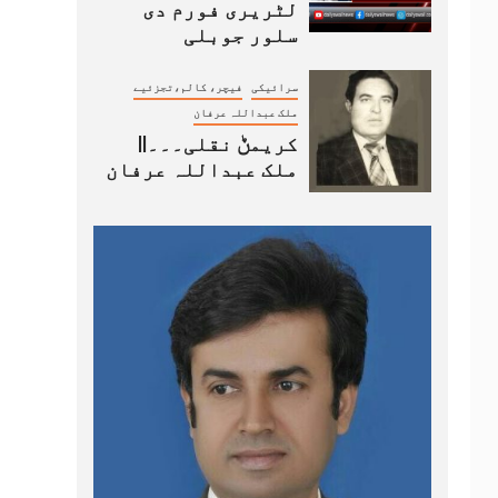
لٹریری فورم دی
سلور جوبلی
سرائیکی
فیچر، کالم،تجزئیے
ملک عبداللہ عرفان
کریمݨ نقلی۔۔۔||
ملک عبداللہ عرفان