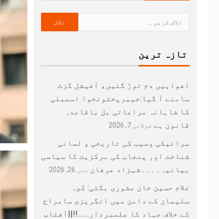
تازہ ترین
افواہیں دم توڑ گئیں، آفیشل گزٹ
سامنے آ گیا:خیبرپختونخوا اسمبلی
کا شاہانہ مراعاتی بل باقاعدہ
قانون ہے
جولائی 7, 2026
سرائیکی وسیب کی تاریخی و لسانی
شناخت اور پنجاب کی مرکزیت کا سیاسی
بیانیہ۔۔۔۔شہزاد عرفان
مئی 26, 2026
غلام حسین خان مشوری بگٹی: کوہ
سلیمان کے دامن میں انگریزی سامراج
کے خلاف جہاد کا علمبردار…….!!||آفتاب