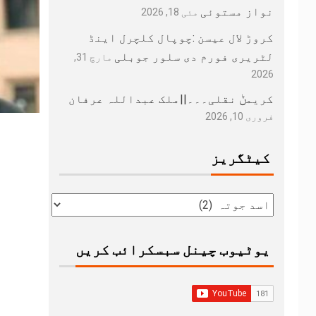
نواز مستوئی
مئی 18, 2026
کروڑ لال عیسن :چوپال کلچرل اینڈ
لٹریری فورم دی سلور جوبلی
مارچ 31,
2026
کریمݨ نقلی۔۔۔||ملک عبداللہ عرفان
فروری 10, 2026
کیٹگریز
یوٹیوب چینل سبسکرائب کریں