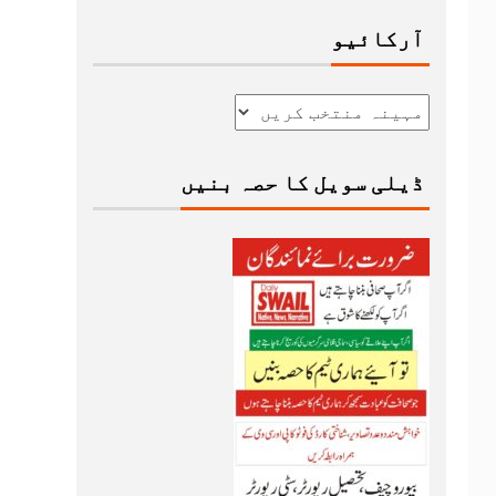
آرکائیو
ڈیلی سویل کا حصہ بنیں