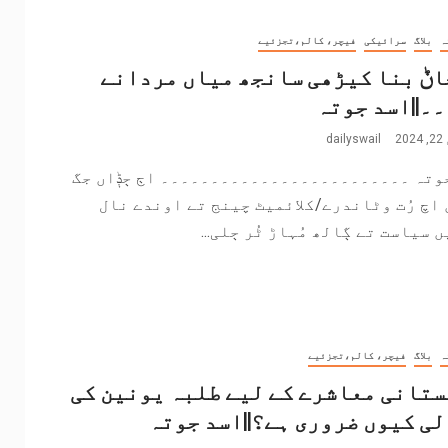
ہ
بلاگ
سرائیکی
فیچر، کالم،تجزئیے
اݨ بنا کیڑھی سانجھ میاں مردانے
۔||اسد جوتہ
2
dailyswail
وتہ ۔۔۔۔۔۔۔۔۔۔۔۔۔۔۔۔۔۔۔۔۔۔۔۔۔ اڄ ڄݙاں جگ
اچ رُت وٹاندرے/کلائمیٹ چینج تے اوندے نال
 سیاست تے ڳالھ مُہاڑ ٹُر ڄلی...
ہ
بلاگ
فیچر، کالم،تجزئیے
تانی معاشرے کے لیے طلبہ یونین کی
ی کیوں ضروری ہے؟||اسد جوتہ