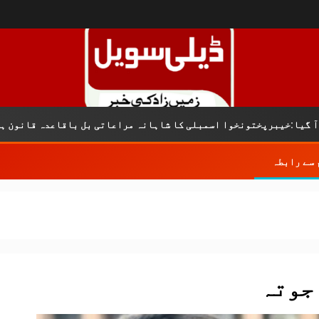
رپختونخوا اسمبلی کا شاہانہ مراعاتی بل باقاعدہ قانون ہے
 سے رابطہ
جوتہ