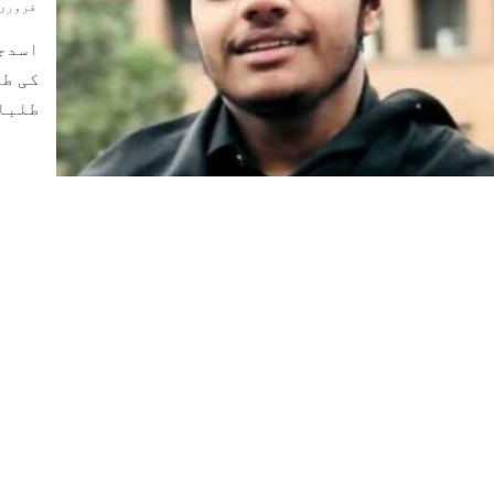
فروری 10, 022
اسدج
طلباء