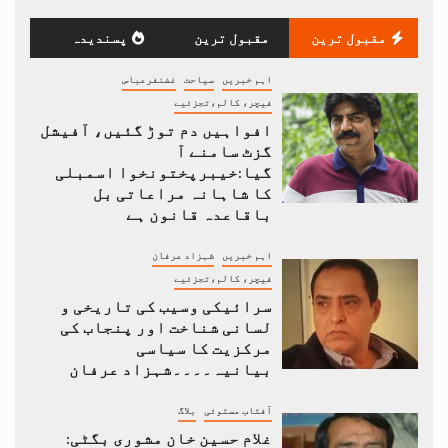
مقبول ترین
مقبول ترین
پسندیدہ
اہم خبریں
سیاحت
غضنفرعباس
فیچر، کالم،تجزئیے
افواہیں دم توڑ گئیں، آفیشل
گزٹ سامنے آ
گیا:خیبرپختونخوا اسمبلی
کا شاہانہ مراعاتی بل
باقاعدہ قانون ہے
اہم خبریں
شہزاد عرفان
فیچر، کالم،تجزئیے
سرائیکی وسیب کی تاریخی و
لسانی شناخت اور پنجاب کی
مرکزیت کا سیاسی
بیانیہ۔۔۔۔شہزاد عرفان
آفتاب مستوئی
بلاگ
غلام حسین خان مشوری بگٹی: