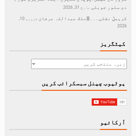
دی سلور جوبلی
مارچ 31, 2026
کریمݨ نقلی۔۔۔||ملک عبداللہ عرفان
فروری 10,
2026
کیٹگریز
یوٹیوب چینل سبسکرائب کریں
آرکائیو