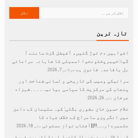
تازہ ترین
افواہیں دم توڑ گئیں، آفیشل گزٹ سامنے آ
گیا:خیبرپختونخوا اسمبلی کا شاہانہ مراعاتی
بل باقاعدہ قانون ہے
جولائی 7, 2026
سرائیکی وسیب کی تاریخی و لسانی شناخت اور
پنجاب کی مرکزیت کا سیاسی بیانیہ۔۔۔۔شہزاد
عرفان
مئی 26, 2026
غلام حسین خان مشوری بگٹی: کوہ سلیمان کے دامن
میں انگریزی سامراج کے خلاف جہاد کا
علمبردار…….!!||آفتاب نواز مستوئی
مئی 18, 2026
کروڑ لال عیسن :چوپال کلچرل اینڈ لٹریری فورم