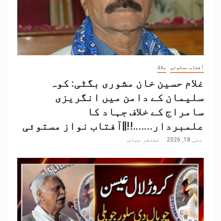
آفتاب مستوئی
بلاگ
غلام حسین خان مشوری بگٹی: کوہ
سلیمان کے دامن میں انگریزی
سامراج کے خلاف جہاد کا
علمبردار…….!!||آفتاب نواز مستوئی
مئی 18, 2026
غضنفر عباس