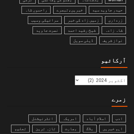
حیدر جاوید سید
خبریں،تبصرے
راحموں شاہ
زرداری
زمیں زاد کی خبر
سرائیکی وسیب
شاہ زادہ
شیخ رشید احمد
نصرت جاوید
نواز شریف
ڈیلی سویل
آرکائیو
زمرے
ادب
اسلام آباد
امریکہ
انٹرنیشنل
اہم خبریں
بلاگ
بھارت
تازہ ترین
تعلیم