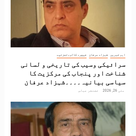
اہم خبریں
شہزاد عرفان
فیچر، کالم،تجزئیے
سرائیکی وسیب کی تاریخی و لسانی
شناخت اور پنجاب کی مرکزیت کا
سیاسی بیانیہ۔۔۔۔شہزاد عرفان
مئی 26, 2026
غضنفر عباس