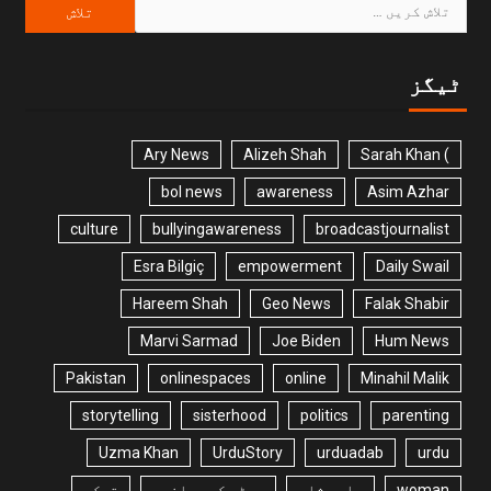
ٹیگز
Ary News
Alizeh Shah
) Sarah Khan
bol news
awareness
Asim Azhar
culture
bullyingawareness
broadcastjournalist
Esra Bilgiç
empowerment
Daily Swail
Hareem Shah
Geo News
Falak Shabir
Marvi Sarmad
Joe Biden
Hum News
Pakistan
onlinespaces
online
Minahil Malik
storytelling
sisterhood
politics
parenting
Uzma Khan
UrduStory
urduadab
urdu
woman
بلھے شاہ
بھٹو کی پھانسی
ترکی