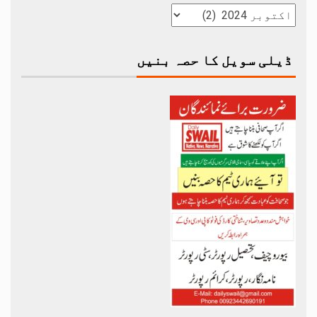
ڈیلی سویل کا حصہ بنیں