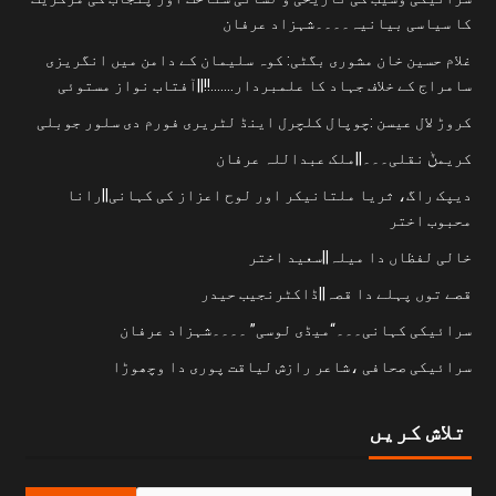
کا سیاسی بیانیہ۔۔۔۔شہزاد عرفان
غلام حسین خان مشوری بگٹی: کوہ سلیمان کے دامن میں انگریزی
سامراج کے خلاف جہاد کا علمبردار…….!!||آفتاب نواز مستوئی
کروڑ لال عیسن :چوپال کلچرل اینڈ لٹریری فورم دی سلور جوبلی
کریمݨ نقلی۔۔۔||ملک عبداللہ عرفان
دیپک راگ، ثریا ملتانیکر اور لوح اعزاز کی کہانی||رانا
محبوب اختر
خالی لفظاں دا میلہ||سعید اختر
قصے توں پہلے دا قصہ||ڈاکٹرنجیب حیدر
سرائیکی کہانی۔۔۔“میڈی لوسی” ۔۔۔۔شہزاد عرفان
سرائیکی صحافی ،شاعر رازش لیاقت پوری دا وچھوڑا
تلاش کریں