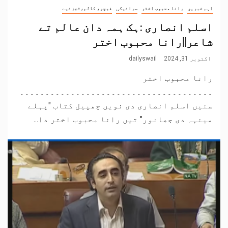
اہم خبریں
رانا محبوب اختر
سرائیکی
فیچر، کالم،تجزئیے
اسلم انصاری :ہک ہمہ دان عالم تے
شاعر||رانا محبوب اختر
اکتوبر 31, 2024
dailyswail
رانا محبوب اختر
۔۔۔۔۔۔۔۔۔۔۔۔۔۔۔۔۔۔۔۔۔۔۔۔۔۔۔۔۔۔۔۔۔۔۔۔۔۔
سئیں اسلم انصاری دی نویں چھپیل کتاب "پہلے
مینہہ دی جھانور" تیں رانا محبوب اختر دا...