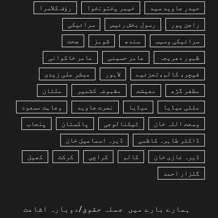
حیدر جاوید سید
خیبر پختونخوا
رؤف کلاسرا
راجن پور
رسول بخش رئیس
سرائیکی
سرائیکی وسیب
سندھ
شوبز
صحت
ظہور دھریجہ
عامر حسینی
عامر خاکوانی
فیچر، کالم،تجزئیے
لاہور
مبشر علی زیدی
مظفر گڑھ
معیشت
مقبوضہ کشمیر
ملتان
ملٹی میڈیا
میڈیا
نصرت جاوید
وجاہت مسعود
وسعت اللہ خان
ٹیکنالوجی
پاکستان
پنجاب
ڈاکٹر طاہرہ کاظمی
ڈیرہ اسماعیل خان
ڈیرہ غازی خان
کالم
کراچی
کرکٹ
کھیل
گلزار احمد
ہمارے بارے میں
جملہ حقوق/دوبارہ اشاعت