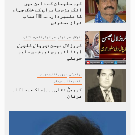
کوہ سلیمان کے دامن میں
انگریزی سامراج کے خلاف جہاد
کا علمبردار…….!!||آفتاب
نواز مستوئی
اشولال
سرائیکی
سرائیکی شاعری
کتاب
کروڑ لال عیسن :چوپال کلچرل
اینڈ لٹریری فورم دی سلور
جوبلی
سرائیکی
فیچر، کالم،تجزئیے
ملک عبداللہ عرفان
کریمݨ نقلی۔۔۔||ملک عبداللہ
عرفان