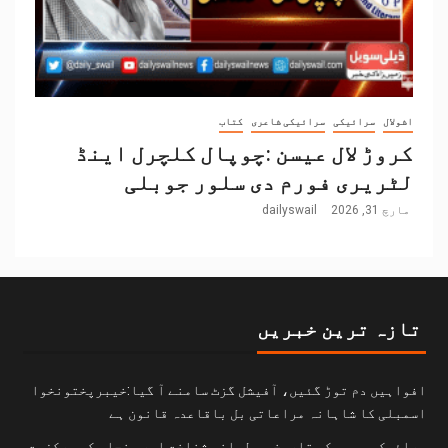
اشولال
سرائیکی
سرائیکی شاعری
کتاب
کروڑ لال عیسن :چوپال کلچرل اینڈ
لٹریری فورم دی سلور جوبلی
مارچ 31, 2026
dailyswail
تازہ ترین خبریں
افواہیں دم توڑ گئیں، آفیشل گزٹ سامنے آ گیا:خیبرپختونخوا
اسمبلی کا شاہانہ مراعاتی بل باقاعدہ قانون ہے
سرائیکی وسیب کی تاریخی و لسانی شناخت اور پنجاب کی مرکزیت