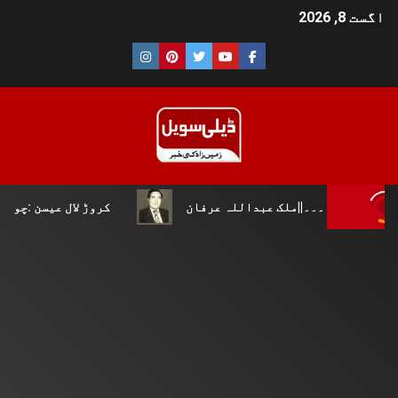
اگست 8, 2026
ی۔۔۔||ملک عبداللہ عرفان
کروڑ لال عیسن :چوپال کلچرل ای