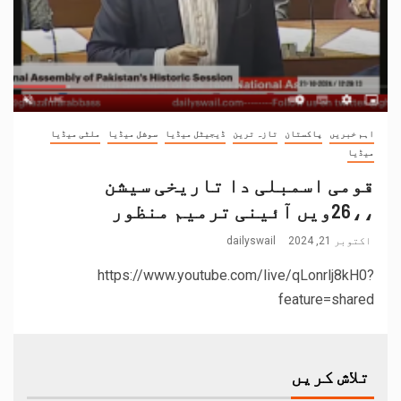
اہم خبریں
پاکستان
تازہ ترین
ڈیجیٹل میڈیا
سوشل میڈیا
ملٹی میڈیا
میڈیا
قومی اسمبلی دا تاریخی سیشن
،،26ویں آئینی ترمیم منظور
اکتوبر 21, 2024
dailyswail
https://www.youtube.com/live/qLonrlj8kH0?
feature=shared
تلاش کریں