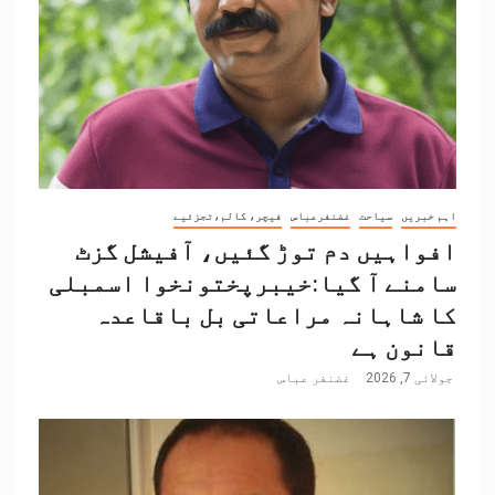
اہم خبریں
سیاحت
غضنفرعباس
فیچر، کالم،تجزئیے
افواہیں دم توڑ گئیں، آفیشل گزٹ
سامنے آ گیا:خیبرپختونخوا اسمبلی
کا شاہانہ مراعاتی بل باقاعدہ
قانون ہے
جولائی 7, 2026
غضنفر عباس