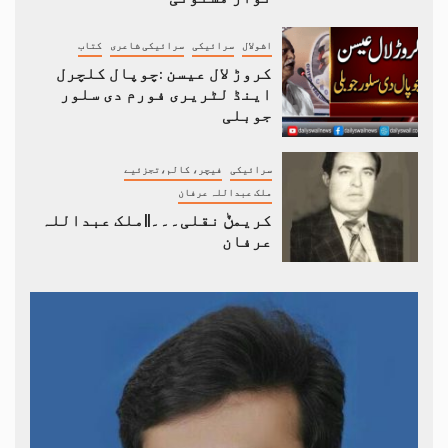
اشولال
سرائیکی
سرائیکی شاعری
کتاب
کروڑ لال عیسن :چوپال کلچرل
اینڈ لٹریری فورم دی سلور
جوبلی
سرائیکی
فیچر، کالم،تجزئیے
ملک عبداللہ عرفان
کریمݨ نقلی۔۔۔||ملک عبداللہ
عرفان