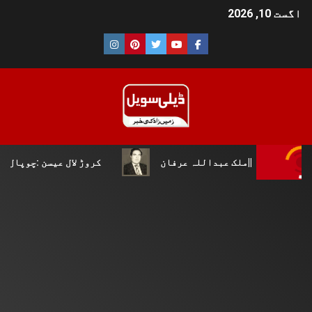
اگست 10, 2026
بداللہ عرفان
کروڑ لال عیسن :چوپال کلچرل اینڈ لٹریری ف