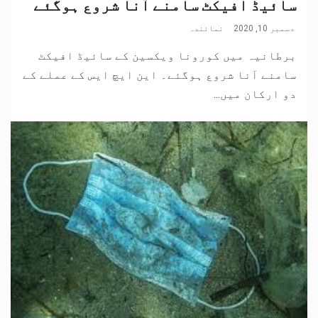
سائیڈ افیکٹ سامنے آنا شروع ہوگئے
دسمبر 10, 2020
نمائندہ
برطانیہ میں کورونا ویکسین کے سائیڈ افیکٹ
سامنے آنا شروع ہوگئے۔ این ایچ ایس کے عملے کے
دو ارکان میں...