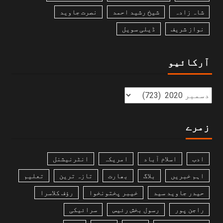
شاہ زادہ
شیخ رشید احمد
نصرت جاوید
نواز شریف
ڈیلی سویل
آرکائیو
زمرے
ادب
اسلام آباد
امریکہ
انٹرنیشنل
اہم خبریں
بلاگ
بھارت
تازہ ترین
تعلیم
حیدر جاوید سید
خیبر پختونخوا
رؤف کلاسرا
راجن پور
رسول بخش رئیس
سرائیکی