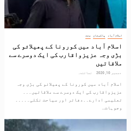
اسلام آباد
پاکستان
صحت
اسلام آباد میں کورونا کے پھیلائو کی
بڑی وجہ عزیزواقارب کی ایک دوسرے سے
ملاقاتیں
دسمبر 10, 2020
نمائندہ
اسلام آباد میں کورونا کے پھیلائو کی بڑی وجہ
عزیزواقارب کی ایک دوسرے سے ملاقاتیں۔۔۔
تعلیمی ادارے۔۔دفاتر اور سیاحت نکلی۔۔۔۔۔
وجوہات...