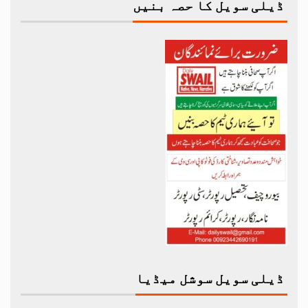
ڈیلی سویل کا حصہ بنیں
ڈیلی سویل سوشل میڈیا