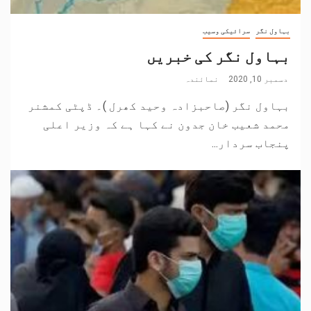
بہاول نگر
سرائیکی وسیب
بہاول نگر کی خبریں
دسمبر 10, 2020
نمائندہ
بہاول نگر (صاحبزادہ وحید کھرل )۔ ڈپٹی کمشنر
محمد شعیب خان جدون نے کہا ہے کہ وزیر اعلی
پنجاب سردار...