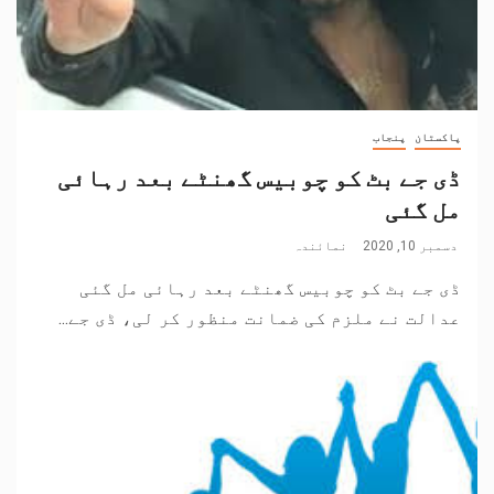
پاکستان
پنجاب
ڈی جے بٹ کو چوبیس گھنٹے بعد رہائی
مل گئی
دسمبر 10, 2020
نمائندہ
ڈی جے بٹ کو چوبیس گھنٹے بعد رہائی مل گئی
عدالت نے ملزم کی ضمانت منظور کر لی، ڈی جے...