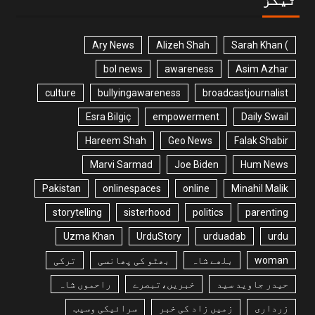
Ary News
Alizeh Shah
) Sarah Khan
bol news
awareness
Asim Azhar
culture
bullyingawareness
broadcastjournalist
Esra Bilgiç
empowerment
Daily Swail
Hareem Shah
Geo News
Falak Shabir
Marvi Sarmad
Joe Biden
Hum News
Pakistan
onlinespaces
online
Minahil Malik
storytelling
sisterhood
politics
parenting
Uzma Khan
UrduStory
urduadab
urdu
woman
بلھے شاہ
بھٹو کی پھانسی
ترکی
حیدر جاوید سید
خبریں،تبصرے
راحموں شاہ
زرداری
زمیں زاد کی خبر
سرائیکی وسیب