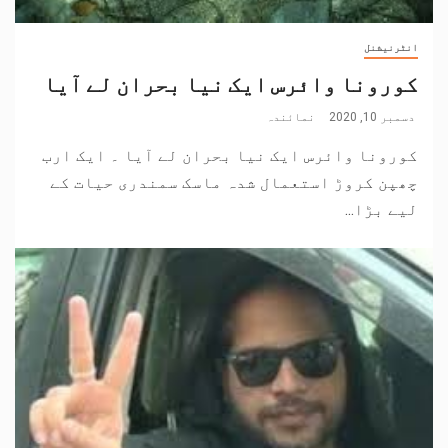
انٹرنیشنل
کورونا وائرس ایک نیا بحران لے آیا
دسمبر 10, 2020
نمائندہ
کورونا وائرس ایک نیا بحران لے آیا ۔ ایک ارب
چھپن کروڑ استعمال شدہ ماسک سمندری حیات کے
لیے بڑا...