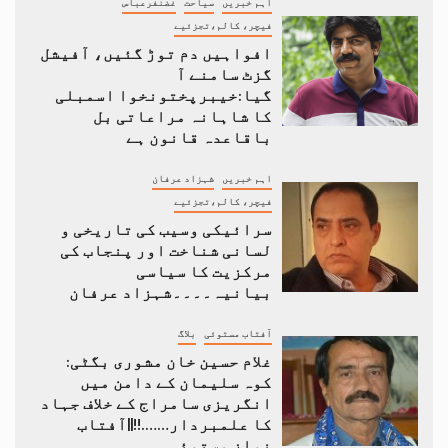
اہم خبریں
سیاحت
غضنفرعباس
فیچر، کالم،تجزئیے
افواہیں دم توڑ گئیں، آفیشل
گزٹ سامنے آ
گیا:خیبرپختونخوا اسمبلی
کا شاہانہ مراعاتی بل
باقاعدہ قانون ہے
اہم خبریں
شہزاد عرفان
فیچر، کالم،تجزئیے
سرائیکی وسیب کی تاریخی و
لسانی شناخت اور پنجاب کی
مرکزیت کا سیاسی
بیانیہ۔۔۔۔شہزاد عرفان
آفتاب مستوئی
بلاگ
غلام حسین خان مشوری بگٹی:
کوہ سلیمان کے دامن میں
انگریزی سامراج کے خلاف جہاد
کا علمبردار…….!!||آفتاب
نواز مستوئی