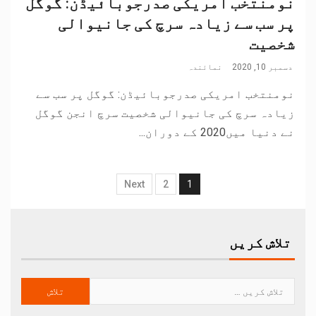
نومنتخب امریکی صدرجوبائیڈن: گوگل
پر سب سے زیادہ سرچ کی جانیوالی
شخصیت
دسمبر 10, 2020
نمائندہ
نومنتخب امریکی صدرجوبائیڈن: گوگل پر سب سے
زیادہ سرچ کی جانیوالی شخصیت سرچ انجن گوگل
نے دنیا میں2020 کے دوران...
Next
2
1
تلاش کریں