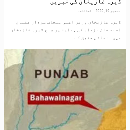
ڈیرہ غازیخان کی خبریں
دسمبر 10, 2020
نمائندہ
ڈیرہ غازیخان وزیر اعلی پنجاب سردار عثمان
احمد خان بزدار کی ہدایت پر ضلع ڈیرہ غازیخان
میں انسانی حقوق کے...