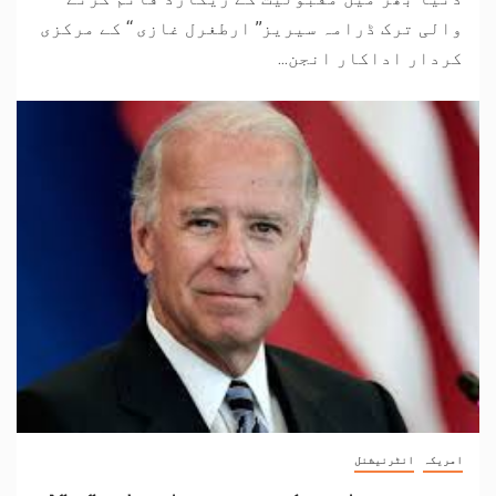
والی ترک ڈرامہ سیریز’’ ارطغرل غازی ‘‘ کے مرکزی
کردار اداکار انجن...
امریکہ
انٹرنیشنل