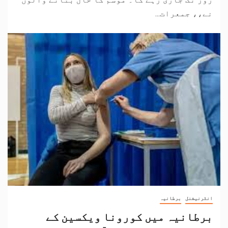
نے،، جمعرات...
انٹرنیشنل
برطانیہ
برطانیہ میں کورونا ویکسین کے