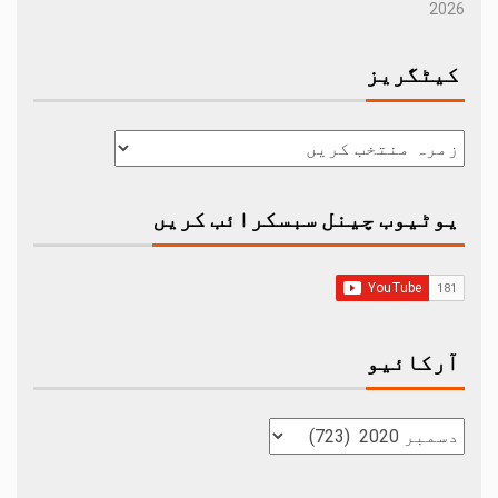
2026
کیٹگریز
یوٹیوب چینل سبسکرائب کریں
آرکائیو