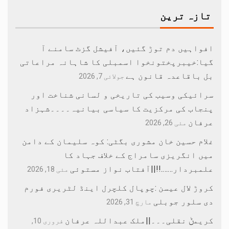
تازہ ترین
افواہیں دم توڑ گئیں، آفیشل گزٹ سامنے آ
گیا:خیبرپختونخوا اسمبلی کا شاہانہ مراعاتی
بل باقاعدہ قانون ہے
جولائی 7, 2026
سرائیکی وسیب کی تاریخی و لسانی شناخت اور
پنجاب کی مرکزیت کا سیاسی بیانیہ۔۔۔۔شہزاد
عرفان
مئی 26, 2026
غلام حسین خان مشوری بگٹی: کوہ سلیمان کے دامن
میں انگریزی سامراج کے خلاف جہاد کا
علمبردار…….!!||آفتاب نواز مستوئی
مئی 18, 2026
کروڑ لال عیسن :چوپال کلچرل اینڈ لٹریری فورم
دی سلور جوبلی
مارچ 31, 2026
کریمݨ نقلی۔۔۔||ملک عبداللہ عرفان
فروری 10,