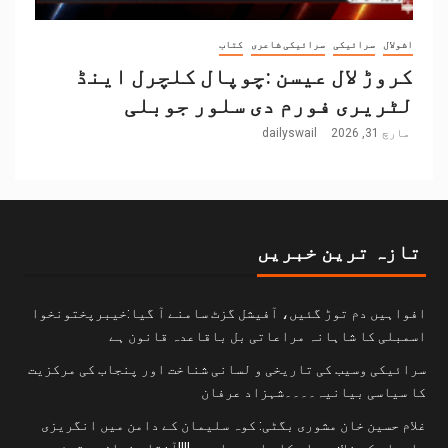
اشولال
سرائیکی
سرائیکی شاعری
کتاب
کروڑ لال عیسن :چوپال کلچرل اینڈ
لٹریری فورم دی سلور جوبلی
مارچ 31, 2026
dailyswail
تازہ ترین خبریں
افواہیں دم توڑ گئیں، آفیشل گزٹ سامنے آ گیا:خیبرپختونخوا
اسمبلی کا شاہانہ مراعاتی بل باقاعدہ قانون ہے
سرائیکی وسیب کی تاریخی و لسانی شناخت اور پنجاب کی مرکزیت
کا سیاسی بیانیہ۔۔۔۔شہزاد عرفان
غلام حسین خان مشوری بگٹی: کوہ سلیمان کے دامن میں انگریزی
سامراج کے خلاف جہاد کا علمبردار…….!!||آفتاب نواز مستوئی