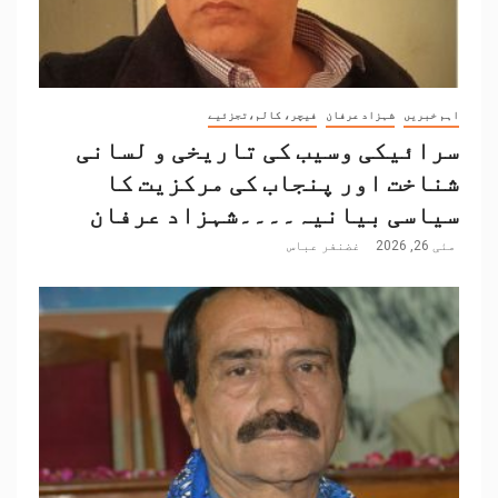
اہم خبریں
شہزاد عرفان
فیچر، کالم،تجزئیے
سرائیکی وسیب کی تاریخی و لسانی
شناخت اور پنجاب کی مرکزیت کا
سیاسی بیانیہ۔۔۔۔شہزاد عرفان
مئی 26, 2026
غضنفر عباس