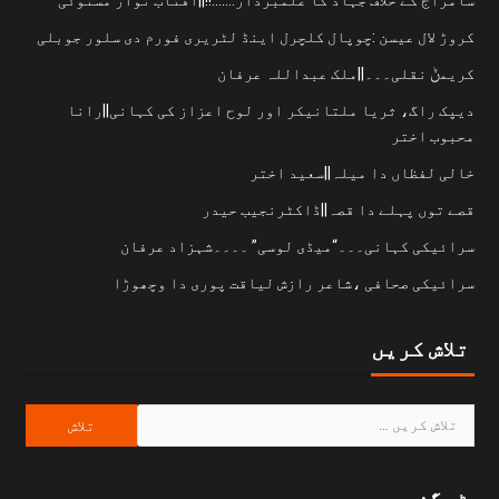
کروڑ لال عیسن :چوپال کلچرل اینڈ لٹریری فورم دی سلور جوبلی
کریمݨ نقلی۔۔۔||ملک عبداللہ عرفان
دیپک راگ، ثریا ملتانیکر اور لوح اعزاز کی کہانی||رانا
محبوب اختر
خالی لفظاں دا میلہ||سعید اختر
قصے توں پہلے دا قصہ||ڈاکٹرنجیب حیدر
سرائیکی کہانی۔۔۔“میڈی لوسی” ۔۔۔۔شہزاد عرفان
سرائیکی صحافی ،شاعر رازش لیاقت پوری دا وچھوڑا
تلاش کریں
ٹیگز