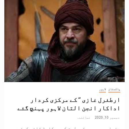
پاکستان
لاہور
ارطغرل غازی ‘‘ کے مرکزی کردار
اداکار انجن التان لاہور پہنچ گئے
دسمبر 10, 2020
نمائندہ
دنیا بھر میں مقبولیت کے ریکارڈ قائم کرنے