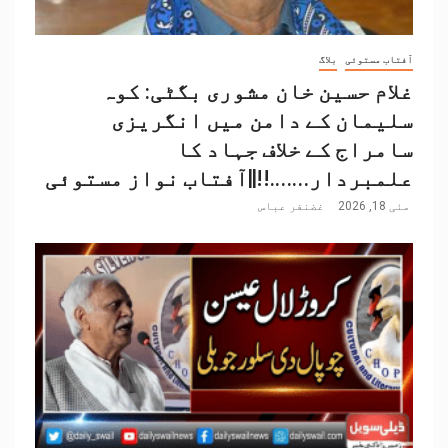
آفتاب مستوئی
بلاگ
غلام حسین خان مشوری بگٹی: کوہ
سلیمان کے دامن میں انگریزی
سامراج کے خلاف جہاد کا
علمبردار…….!!||آفتاب نواز مستوئی
مئی 18, 2026
غضنفر عباس