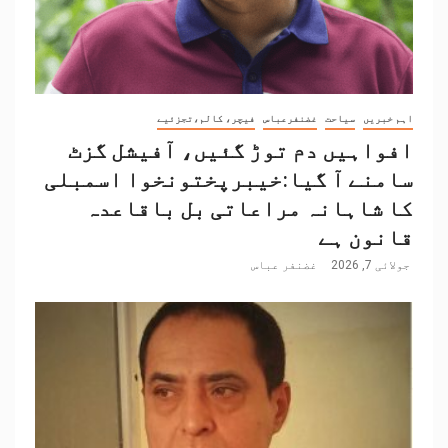
اہم خبریں
سیاحت
غضنفرعباس
فیچر، کالم،تجزئیے
افواہیں دم توڑ گئیں، آفیشل گزٹ
سامنے آ گیا:خیبرپختونخوا اسمبلی
کا شاہانہ مراعاتی بل باقاعدہ
قانون ہے
جولائی 7, 2026
غضنفر عباس