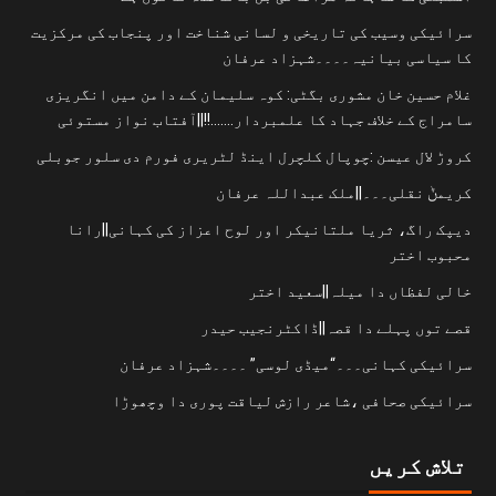
سرائیکی وسیب کی تاریخی و لسانی شناخت اور پنجاب کی مرکزیت
کا سیاسی بیانیہ۔۔۔۔شہزاد عرفان
غلام حسین خان مشوری بگٹی: کوہ سلیمان کے دامن میں انگریزی
سامراج کے خلاف جہاد کا علمبردار…….!!||آفتاب نواز مستوئی
کروڑ لال عیسن :چوپال کلچرل اینڈ لٹریری فورم دی سلور جوبلی
کریمݨ نقلی۔۔۔||ملک عبداللہ عرفان
دیپک راگ، ثریا ملتانیکر اور لوح اعزاز کی کہانی||رانا
محبوب اختر
خالی لفظاں دا میلہ||سعید اختر
قصے توں پہلے دا قصہ||ڈاکٹرنجیب حیدر
سرائیکی کہانی۔۔۔“میڈی لوسی” ۔۔۔۔شہزاد عرفان
سرائیکی صحافی ،شاعر رازش لیاقت پوری دا وچھوڑا
تلاش کریں