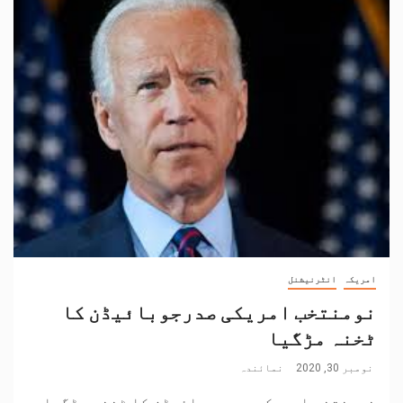
امریکہ
انٹرنیشنل
نومنتخب امریکی صدرجوبائیڈن کا
ٹخنہ مڑگیا
نومبر 30, 2020
نمائندہ
نومنتخب امریکی صدرجوبائیڈن کا ٹخنہ مڑگیا۔