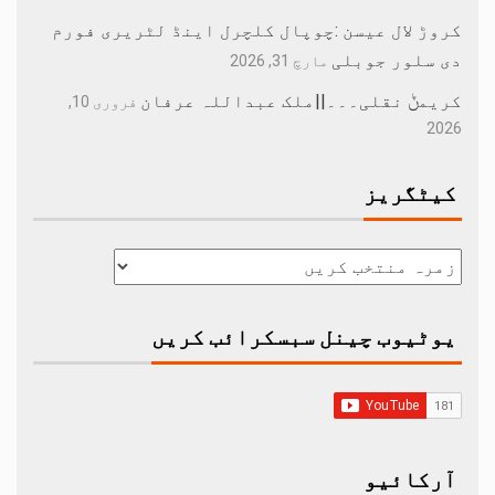
کروڑ لال عیسن :چوپال کلچرل اینڈ لٹریری فورم
دی سلور جوبلی
مارچ 31, 2026
کریمݨ نقلی۔۔۔||ملک عبداللہ عرفان
فروری 10,
2026
کیٹگریز
یوٹیوب چینل سبسکرائب کریں
آرکائیو