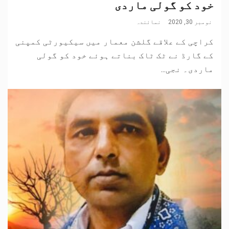
خود کو گولی ماردی
نومبر 30, 2020
نمائندہ
کراچی کے علاقے گلشن معمار میں سیکیورٹی کمپنی
کے گارڈ نے ٹک ٹاک بناتے ہوئے خود کو گولی
ماردی۔ نجی...