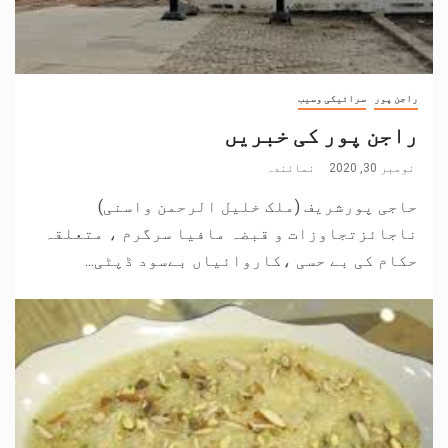
راجن پور
سرائیکی وسیب
راجن پور کی خبریں
نومبر 30, 2020
نمائندہ
حاجی پورشریف (ملک خلیل الرحمن واسنی)
ناجائزتجاوزات و قبضہ مافیا سرگرم ، متعلقہ
حکام کی بے حسی ،کاروائیاں بےسود ڈپٹی...