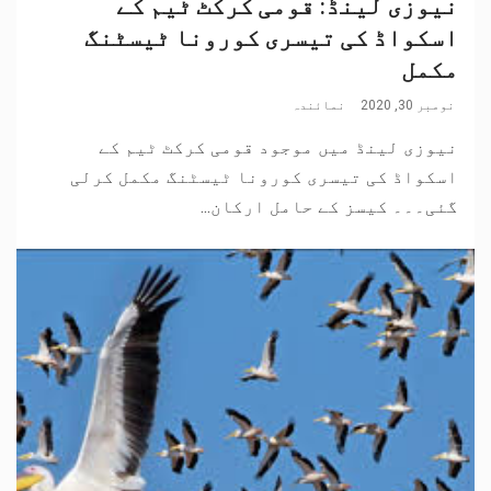
نیوزی لینڈ: قومی کرکٹ ٹیم کے
اسکواڈ کی تیسری کورونا ٹیسٹنگ
مکمل
نومبر 30, 2020
نمائندہ
نیوزی لینڈ میں موجود قومی کرکٹ ٹیم کے
اسکواڈ کی تیسری کورونا ٹیسٹنگ مکمل کرلی
گئی۔۔۔ کیسز کے حامل ارکان...