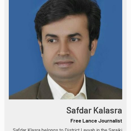
Safdar Kalasra
Free Lance Journalist
Safdar Klasra belongs to District Layyah in the Saraiki