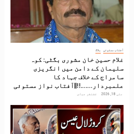
آفتاب مستوئی
بلاگ
غلام حسین خان مشوری بگٹی: کوہ
سلیمان کے دامن میں انگریزی
سامراج کے خلاف جہاد کا
علمبردار…….!!||آفتاب نواز مستوئی
مئی 18, 2026
غضنفر عباس