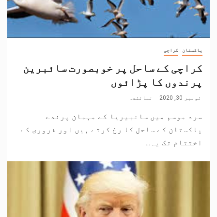
پاکستان
کراچی
کراچی کے ساحل پر خوبصورت سائبرین
پرندوں کا پڑائوں
نومبر 30, 2020
نمائندہ
سرد موسم میں سائبیریا کے مہمان پرندے
پاکستان کے ساحل کا رخ کرتے ہیں اور فروری کے
اختتام تک یہ...