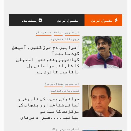
مقبول ترین
مقبول ترین
پسندیدہ
اہم خبریں
سیاحت
غضنفرعباس
فیچر، کالم،تجزئیے
افواہیں دم توڑ گئیں، آفیشل
گزٹ سامنے آ
گیا:خیبرپختونخوا اسمبلی
کا شاہانہ مراعاتی بل
باقاعدہ قانون ہے
اہم خبریں
شہزاد عرفان
فیچر، کالم،تجزئیے
سرائیکی وسیب کی تاریخی و
لسانی شناخت اور پنجاب کی
مرکزیت کا سیاسی
بیانیہ۔۔۔۔شہزاد عرفان
آفتاب مستوئی
بلاگ