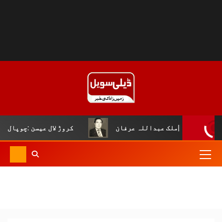
بداللہ عرفان
کروڑ لال عیسن :چوپال کلچرل اینڈ لٹریری 