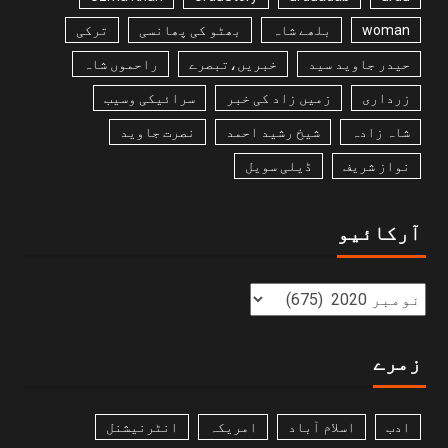
woman
بلھے شاہ
بھٹو کی پھانسی
ترکی
حیدر جاوید سید
خبریں،تبصرے
راحموں شاہ
زرداری
زمیں زاد کی خبر
سرائیکی وسیب
شاہ زادہ
شیخ رشید احمد
نصرت جاوید
نواز شریف
ڈیلی سویل
آرکائیو
زمرے
ادب
اسلام آباد
امریکہ
انٹرنیشنل