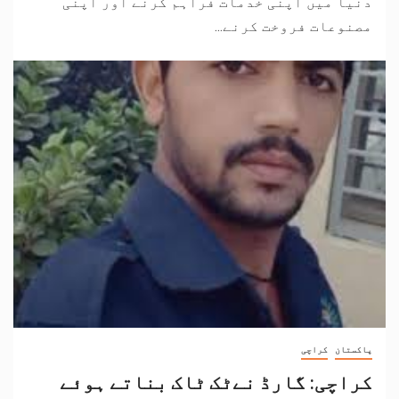
دنیا میں اپنی خدمات فراہم کرنے اور اپنی
مصنوعات فروخت کرنے...
پاکستان
کراچی
کراچی: گارڈ نےٹک ٹاک بناتے ہوئے