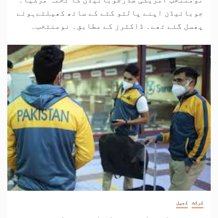
جوبائیڈن اپنے پالتو کتے کے ساتھ کھیلتےہوئے
پھسل گئے تھے۔ ڈاکٹرز کے مطابق۔ نومنتخب...
کرکٹ
کھیل