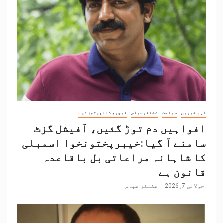
اہم خبریں
سیاحت
غضنفرعباس
فیچر، کالم،تجزئیے
افواہیں دم توڑ گئیں، آفیشل گزٹ
سامنے آ گیا:خیبرپختونخوا اسمبلی
کا شاہانہ مراعاتی بل باقاعدہ
قانون ہے
جولائی 7, 2026
غضنفر عباس