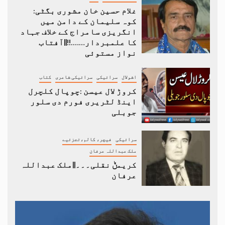
غلام حسین خان مشوری بگٹی:
کوہ سلیمان کے دامن میں
انگریزی سامراج کے خلاف جہاد
کا علمبردار…….!!||آفتاب
نواز مستوئی
اشولال
سرائیکی
سرائیکی شاعری
کتاب
کروڑ لال عیسن :چوپال کلچرل
اینڈ لٹریری فورم دی سلور
جوبلی
سرائیکی
فیچر، کالم،تجزئیے
ملک عبداللہ عرفان
کریمݨ نقلی۔۔۔||ملک عبداللہ
عرفان