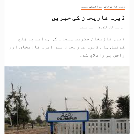
ڈیرہ غازی خان
سرائیکی وسیب
ڈیرہ غازیخان کی خبریں
نومبر 30, 2020
نمائندہ
ڈیرہ غازیخان حکومت پنجاب کی ہدایت پر ضلع
کونسل ہال ڈیرہ غازیخان میں ڈیرہ غازیخان اور
راجن پو راضلاع کے...