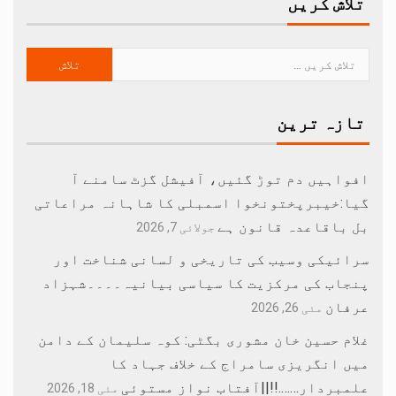
تلاش کریں
تازہ ترین
افواہیں دم توڑ گئیں، آفیشل گزٹ سامنے آ
گیا:خیبرپختونخوا اسمبلی کا شاہانہ مراعاتی
بل باقاعدہ قانون ہے
جولائی 7, 2026
سرائیکی وسیب کی تاریخی و لسانی شناخت اور
پنجاب کی مرکزیت کا سیاسی بیانیہ۔۔۔۔شہزاد
عرفان
مئی 26, 2026
غلام حسین خان مشوری بگٹی: کوہ سلیمان کے دامن
میں انگریزی سامراج کے خلاف جہاد کا
علمبردار…….!!||آفتاب نواز مستوئی
مئی 18, 2026