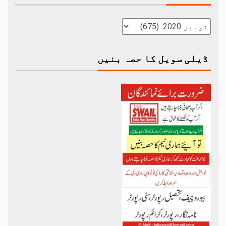
ڈیلی سویل کا حصہ بنیں