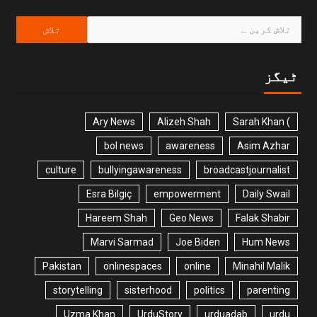
ٹیگز
Ary News
Alizeh Shah
) Sarah Khan
bol news
awareness
Asim Azhar
culture
bullyingawareness
broadcastjournalist
Esra Bilgiç
empowerment
Daily Swail
Hareem Shah
Geo News
Falak Shabir
Marvi Sarmad
Joe Biden
Hum News
Pakistan
onlinespaces
online
Minahil Malik
storytelling
sisterhood
politics
parenting
Uzma Khan
UrduStory
urduadab
urdu