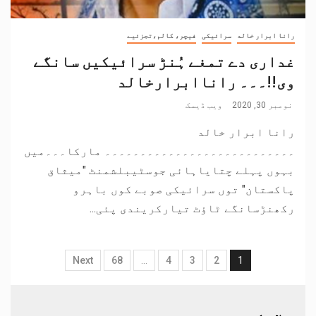
رانا ابرار خالد
سرائیکی
فیچر، کالم،تجزئیے
غداری دے تمغے ہُنڑ سرائیکیں سانگے
وی!!۔۔۔ راناابرارخالد
نومبر 30, 2020
ویب ڈیسک
رانا ابرار خالد
۔۔۔۔۔۔۔۔۔۔۔۔۔۔۔۔۔۔۔۔۔۔۔۔۔۔۔ مارکا۔۔۔میں
بہوں پہلے چتایاہائی جوسٹیبلشمنٹ "میثاق
پاکستان" توں سرائیکی صوبے کوں باہرو
رکھنڑسانگے ٹاؤٹ تیارکریندی پئی...
Next
68
…
4
3
2
1