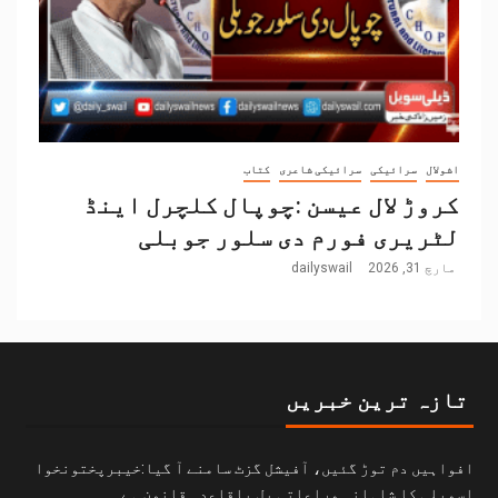
اشولال
سرائیکی
سرائیکی شاعری
کتاب
کروڑ لال عیسن :چوپال کلچرل اینڈ
لٹریری فورم دی سلور جوبلی
مارچ 31, 2026
dailyswail
تازہ ترین خبریں
افواہیں دم توڑ گئیں، آفیشل گزٹ سامنے آ گیا:خیبرپختونخوا
اسمبلی کا شاہانہ مراعاتی بل باقاعدہ قانون ہے