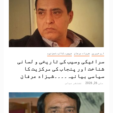
اہم خبریں
شہزاد عرفان
فیچر، کالم،تجزئیے
سرائیکی وسیب کی تاریخی و لسانی
شناخت اور پنجاب کی مرکزیت کا
سیاسی بیانیہ۔۔۔۔شہزاد عرفان
مئی 26, 2026
غضنفر عباس