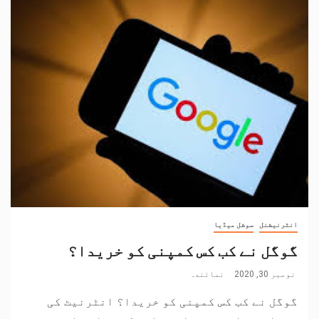
انٹرنیشنل
سوشل میڈیا
گوگل نے کب کس کمپنی کو خریدا؟
نومبر 30, 2020
نمائندہ
گوگل نے کب کس کمپنی کو خریدا؟ انٹرنیٹ کی