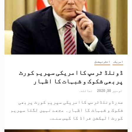
امریکہ
انٹرنیشنل
ڈونلڈ ٹرمپ کاامریکی سپریم کورٹ
پربھی شکوک و شبہات کا اظہار
نومبر 30, 2020
نمائندہ
صدرڈونلڈٹرمپ کاامریکی سپریم کورٹ پربھی
شکوک و شبہات کا اظہار۔ مجھے نہیں لگتا سپریم
کورٹ الیکشن فراڈ کا کیس سنے...