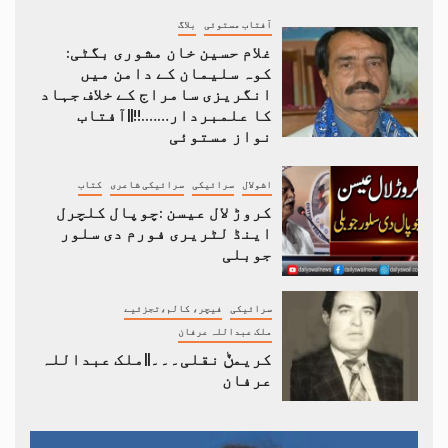
آفتاب مستوئی
بلاگ
غلام حسین خان مشوری بگٹی:
کوہ سلیمان کے دامن میں
انگریزی سامراج کے خلاف جہاد
کا علمبردار…….!!||آفتاب
نواز مستوئی
اشولال
سرائیکی
سرائیکی شاعری
کتاب
کروڑ لال عیسن :چوپال کلچرل
اینڈ لٹریری فورم دی سلور
جوبلی
سرائیکی
فیچر، کالم،تجزئیے
ملک عبداللہ عرفان
کریمݨ نقلی۔۔۔||ملک عبداللہ
عرفان