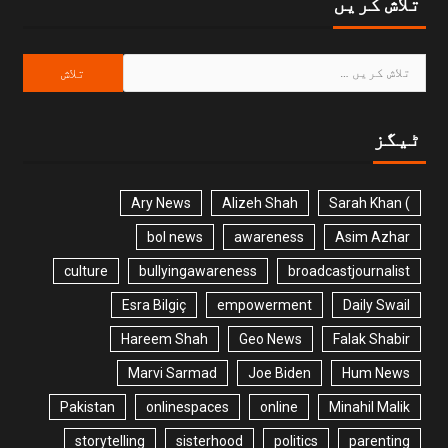
تلاش کریں
ٹیگز
Ary News
Alizeh Shah
) Sarah Khan
bol news
awareness
Asim Azhar
culture
bullyingawareness
broadcastjournalist
Esra Bilgiç
empowerment
Daily Swail
Hareem Shah
Geo News
Falak Shabir
Marvi Sarmad
Joe Biden
Hum News
Pakistan
onlinespaces
online
Minahil Malik
storytelling
sisterhood
politics
parenting