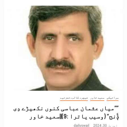
سرائیکی
سعید خاور
فیچر، کالم،تجزئیے
””میاں عثمان عباسی کنوں نکھیڑے دِی
ݙَنج“ (وسیب یاترا :9)||سعید خاور
اپریل 30, 2024
dailyswail