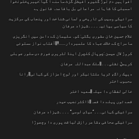
افواہیں دم توڑ گئیں، آفیشل گزٹ سامنے آ گیا:خیبرپختونخوا
اسمبلی کا شاہانہ مراعاتی بل باقاعدہ قانون ہے
سرائیکی وسیب کی تاریخی و لسانی شناخت اور پنجاب کی مرکزیت
کا سیاسی بیانیہ۔۔۔۔شہزاد عرفان
غلام حسین خان مشوری بگٹی: کوہ سلیمان کے دامن میں انگریزی
سامراج کے خلاف جہاد کا علمبردار…….!!||آفتاب نواز مستوئی
کروڑ لال عیسن :چوپال کلچرل اینڈ لٹریری فورم دی سلور جوبلی
کریمݨ نقلی۔۔۔||ملک عبداللہ عرفان
دیپک راگ، ثریا ملتانیکر اور لوح اعزاز کی کہانی||رانا
محبوب اختر
خالی لفظاں دا میلہ||سعید اختر
قصے توں پہلے دا قصہ||ڈاکٹرنجیب حیدر
سرائیکی کہانی۔۔۔“میڈی لوسی” ۔۔۔۔شہزاد عرفان
سرائیکی صحافی ،شاعر رازش لیاقت پوری دا وچھوڑا