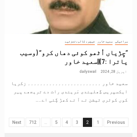
سرائیکی
سعید خاور
فیچر، کالم،تجزئیے
”چِڑیاں اُٹھو کوئی دھاں کرو“ (وسیب
یاترا :7)||سعید خاور
اپریل 28, 2024
dailyswail
سعید خاور ۔۔۔۔۔۔۔۔۔۔۔۔۔۔۔۔۔۔۔۔۔۔۔۔ زکریا
ایکسپریس گِھلیندی مَریندی رات دے تریجھے پہر
کوں کوٹری ٹیشن تے آ تے کھڑ ڳئی اے۔...
Next
712
…
5
4
3
2
1
Previous