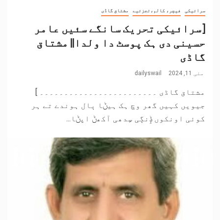
سرائیکی
فیچر، کالم،تجزئیے
مشتاق گاڈی
[سرائیکی تحریک سانگے سئیں عامر
حسینی دی ہک پوسٹ دا ولدا|| مشتاق
گاڈی
مئی 11, 2024
dailyswail
مشتاق گاڈی ۔۔۔۔۔۔۔۔۔۔۔۔۔۔۔۔۔۔۔۔۔۔۔۔ ]
جیویں کہیں گھر وچ ہک ہیݨا ٻال ہوندے تے ہر
کوئی اونکوں ݙِنڳی سِِدھی آکھݨ اپݨا...