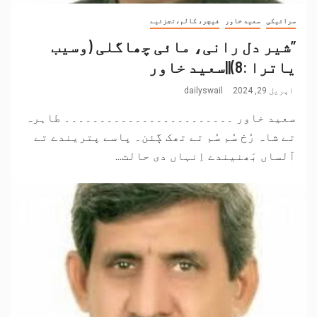
سرائیکی
سعید خاور
فیچر، کالم،تجزئیے
”شیر دل رانی، مائی چھاگلی (وسیب
یاترا :8)||سعید خاور
اپریل 29, 2024
dailyswail
سعید خاور ۔۔۔۔۔۔۔۔۔۔۔۔۔۔۔۔۔۔۔۔۔۔۔۔ طاہرہ
تے شاہ رُخ سُم سُم تے تھک ڳئن۔ پاسے پتریندے تے
آلساں بَھنیندے اِنہاں دی حالت...