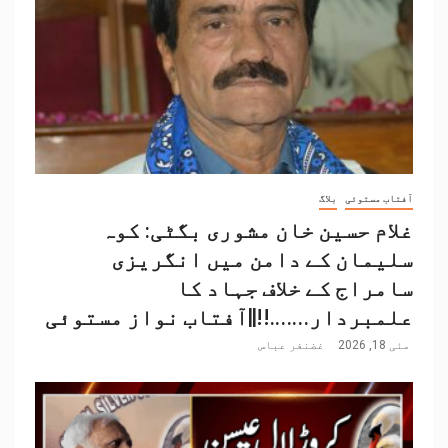
آفتاب مستوئی
بلاگ
غلام حسین خان مشوری بگٹی: کوہ
سلیمان کے دامن میں انگریزی
سامراج کے خلاف جہاد کا
علمبردار…….!!||آفتاب نواز مستوئی
مئی 18, 2026
غضنفر عباس