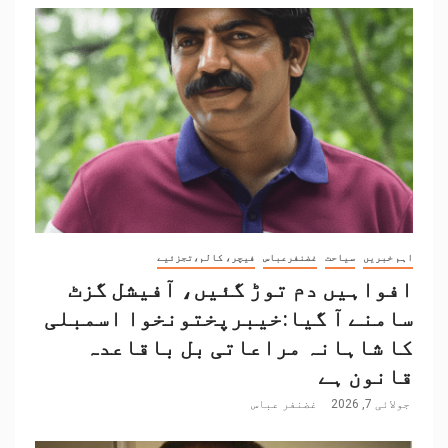
اہم خبریں
سیاحت
غضنفرعباس
فیچر، کالم،تجزئیے
افواہیں دم توڑ گئیں، آفیشل گزٹ
سامنے آ گیا:خیبرپختونخوا اسمبلی
کا شاہانہ مراعاتی بل باقاعدہ
قانون ہے
جولائی 7, 2026
غضنفر عباس