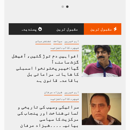
مقبول ترین
مقبول ترین
پسندیدہ
اہم خبریں
سیاحت
غضنفرعباس
فیچر، کالم،تجزئیے
افواہیں دم توڑ گئیں، آفیشل
گزٹ سامنے آ
گیا:خیبرپختونخوا اسمبلی
کا شاہانہ مراعاتی بل
باقاعدہ قانون ہے
اہم خبریں
شہزاد عرفان
فیچر، کالم،تجزئیے
سرائیکی وسیب کی تاریخی و
لسانی شناخت اور پنجاب کی
مرکزیت کا سیاسی
بیانیہ۔۔۔۔شہزاد عرفان