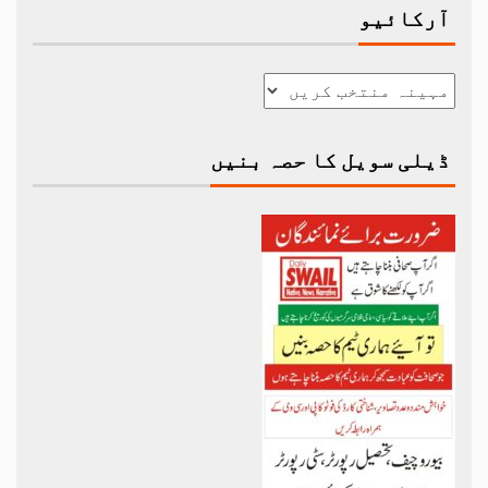
آرکائیو
ڈیلی سویل کا حصہ بنیں