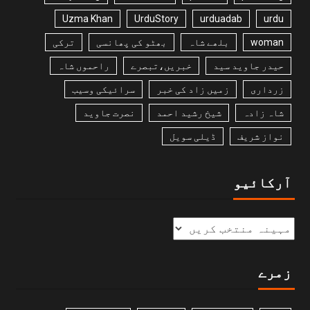
Uzma Khan
UrduStory
urduadab
urdu
woman
بلھے شاہ
بھٹو کی پھانسی
ترکی
حیدر جاوید سید
خبریں،تبصرے
راحموں شاہ
زرداری
زمیں زاد کی خبر
سرائیکی وسیب
شاہ زادہ
شیخ رشید احمد
نصرت جاوید
نواز شریف
ڈیلی سویل
آرکائیو
زمرے