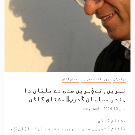
سرائیکی
فیچر، کالم،تجزئیے
مشتاق گاڈی
نہویں ٖتے ݙہویں صدی دے ملتان دا
ہندو مسلمان گَدرپ|| مشتاق گاڈی
مئی 10, 2024
dailyswail
مشتاق گاڈی ۔۔۔۔۔۔۔۔۔۔۔۔۔۔۔۔۔۔۔۔۔۔۔۔
ملتان اَٹھویں صدی عربیں دے قبضے آیا۔ اڳلی ݙݙھ