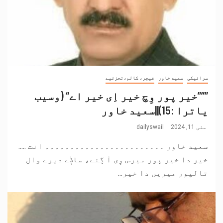
سرائیکی
سعید خاور
فیچر، کالم،تجزئیے
”””خیر پور وِچ خیر اِی خیر اے“ (وسیب
یاترا :15)||سعید خاور
مئی 11, 2024
dailyswail
سعید خاور ۔۔۔۔۔۔۔۔۔۔۔۔۔۔۔۔۔۔۔۔۔۔۔۔ انت .....
خیر دا خیر پور میرس وِی آ ڳئے، ساݙے دیرے وال
تالپور میریں دا خیر...