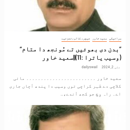
سرائیکی
سعید خاور
فیچر، کالم،تجزئیے
”بدن دی بھوئیں تے مُونجھ دا متام“
(وسیب یاترا :11)||سعید خاور
مئی 2, 2024
dailyswail
سعید خاور ۔۔۔۔۔۔۔۔۔۔۔۔۔۔۔۔۔۔۔۔۔۔۔۔ مائی
کلاچی دے شَہر کراچی توں وسیب دا پندھ اَڄاں جاری
اے۔ راہ وِچ جو کجھ آندے،...