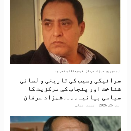
اہم خبریں
شہزاد عرفان
فیچر، کالم،تجزئیے
سرائیکی وسیب کی تاریخی و لسانی
شناخت اور پنجاب کی مرکزیت کا
سیاسی بیانیہ۔۔۔۔شہزاد عرفان
مئی 26, 2026
غضنفر عباس