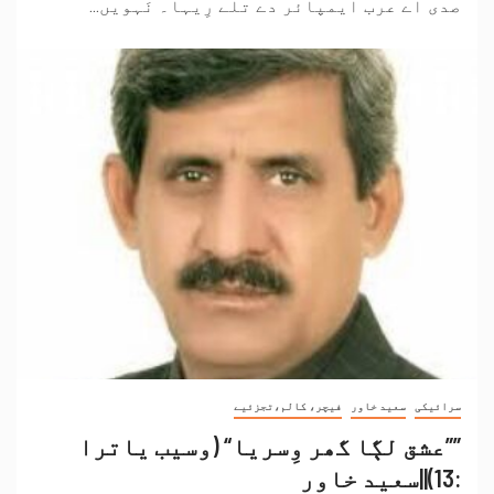
صدی اے عرب ایمپائر دے تلے رِیہا۔ نَہویں...
سرائیکی
سعید خاور
فیچر، کالم،تجزئیے
””عشق لڳا گھر وِسریا“ (وسیب یاترا
:13)||سعید خاور