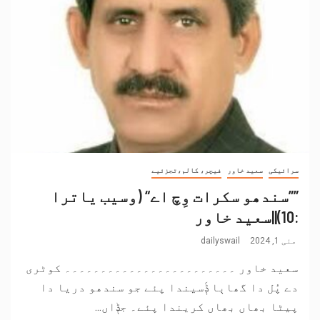
سرائیکی
سعید خاور
فیچر، کالم،تجزئیے
””سندھو سکرات وِچ اے“ (وسیب یاترا
:10)||سعید خاور
مئی 1, 2024
dailyswail
سعید خاور ۔۔۔۔۔۔۔۔۔۔۔۔۔۔۔۔۔۔۔۔۔۔۔۔ کوٹری
دے پُل دا گھاٻا ݙَسیندا پئے جو سندھو دریا دا
پیٹا بھاں بھاں کریندا پئے۔ جݙاں...