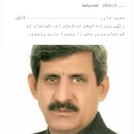
مئی 10, 2024
dailyswail
سعید خاور ۔۔۔۔۔۔۔۔۔۔۔۔۔۔۔۔۔۔۔۔۔۔۔۔ گاݙی
راݨی پور دے ٹیشن تے کھڑی اے۔ کونجاں ڑی
کونجاں سرور سخی دا پھیرا ماری ونڄو،...