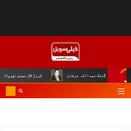
 عبداللہ عرفان
کروڑ لال عیسن :چوپال کلچرل اینڈ لٹریری