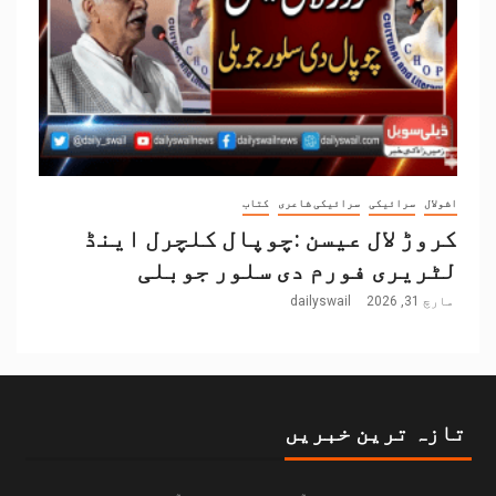
اشولال
سرائیکی
سرائیکی شاعری
کتاب
کروڑ لال عیسن :چوپال کلچرل اینڈ
لٹریری فورم دی سلور جوبلی
مارچ 31, 2026
dailyswail
تازہ ترین خبریں