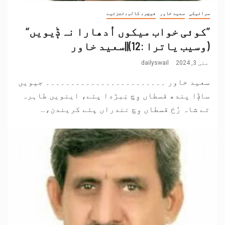
سرائیکی
سعید خاور
فیچر، کالم،تجزئیے
”کوئی خواب میکوں اُدھارا نہ ݙیویں“
(وسیب یاترا :12)||سعید خاور
مئی 3, 2024
dailyswail
سعید خاور ۔۔۔۔۔۔۔۔۔۔۔۔۔۔۔۔۔۔۔۔۔۔۔۔ جیویں
ساݙا پندھ قسطاں وِچ نِبڑدا پئے، اینویں طاہرہ
تے شاہ رُخ قسطاں وِچ نندراں پئے کریندن،...