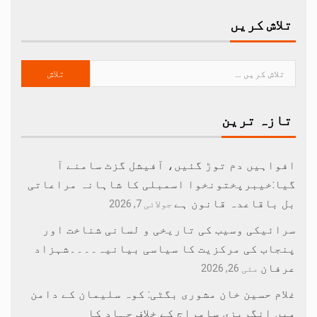
تلاش کریں
تازہ ترین
افواہیں دم توڑ گئیں، آفیشل گزٹ سامنے آ
گیا:خیبرپختونخوا اسمبلی کا شاہانہ مراعاتی
بل باقاعدہ قانون ہے
جولائی 7, 2026
سرائیکی وسیب کی تاریخی و لسانی شناخت اور
پنجاب کی مرکزیت کا سیاسی بیانیہ۔۔۔۔شہزاد
عرفان
مئی 26, 2026
غلام حسین خان مشوری بگٹی: کوہ سلیمان کے دامن
میں انگریزی سامراج کے خلاف جہاد کا