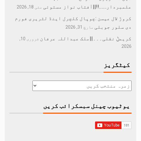
علمبردار…….!!||آفتاب نواز مستوئی
مئی 18, 2026
کروڑ لال عیسن :چوپال کلچرل اینڈ لٹریری فورم
دی سلور جوبلی
مارچ 31, 2026
کریمݨ نقلی۔۔۔||ملک عبداللہ عرفان
فروری 10,
2026
کیٹگریز
یوٹیوب چینل سبسکرائب کریں