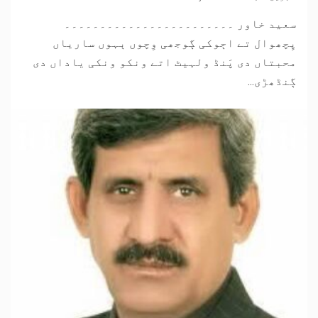
سعید خاور ۔۔۔۔۔۔۔۔۔۔۔۔۔۔۔۔۔۔۔۔۔۔۔۔
پِچھوال تے اڄوکی ڳوجھی وِچوں ٻہوں ساریاں
محبتاں دی پَنڈ ولہیٹ اتے ونکو ونکی یاداں دی
ڳنڈھڑی...