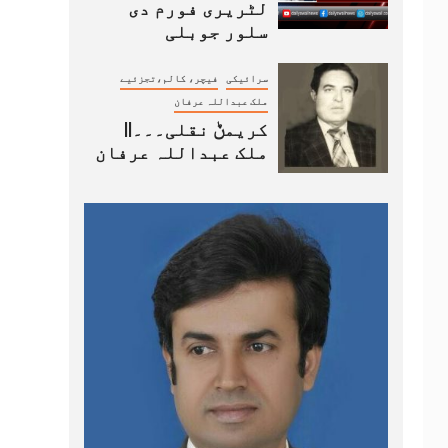
لٹریری فورم دی
سلور جوبلی
سرائیکی
فیچر، کالم،تجزئیے
ملک عبداللہ عرفان
کریمݨ نقلی۔۔۔||
ملک عبداللہ عرفان