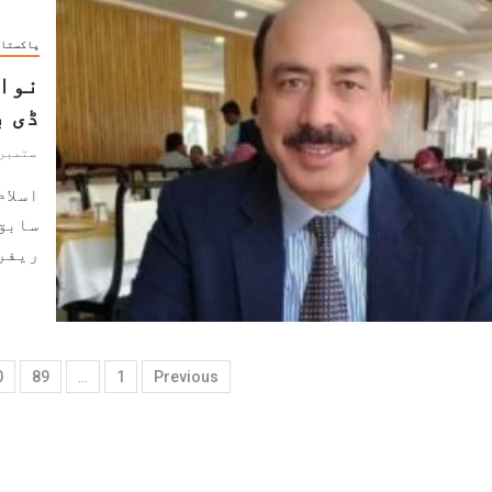
پاکستا
نواز
ڈی ب
ستمبر 14, 019
اسلام
سابق
ریفرن
0
89
…
1
Previous