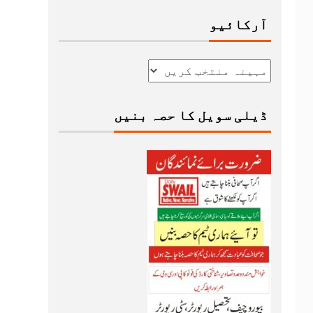
آرکائیو
ڈیلی سویل کا حصہ بنیں