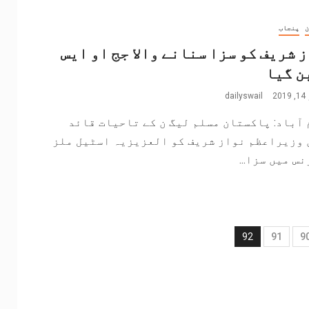
ن
پنجاب
 شریف کو سزا سنانے والا جج او ایس
ن گیا
2
dailyswail
 آباد: پاکستان مسلم لیگ ن کے تاحیات قائد
 وزیراعظم نواز شریف کو العزیزیہ اسٹیل ملز
س میں سزا...
92
91
9