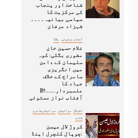
شناخت اور پنجاب
کی مرکزیت کا
سیاسی بیانیہ۔۔۔۔
شہزاد عرفان
آفتاب مستوئی
بلاگ
غلام حسین خان
مشوری بگٹی: کوہ
سلیمان کے دامن
میں انگریزی
سامراج کے خلاف
جہاد کا
علمبردار…….!!||
آفتاب نواز مستوئی
اشولال
سرائیکی
سرائیکی شاعری
کتاب
کروڑ لال عیسن
:چوپال کلچرل اینڈ