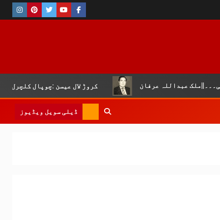
عبداللہ عرفان
کروڑ لال عیسن :چوپال کلچرل اینڈ لٹریری 
ڈیلی سویل ویڈیوز