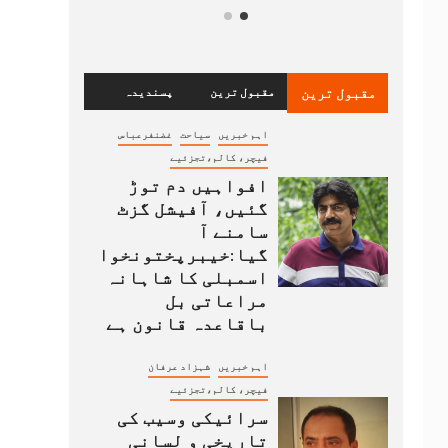
مقبول ترین
مقبول ترین
پسندیدہ
اہم خبریں
سیاحت
غضنفرعباس
فیچر، کالم،تجزئیے
افواہیں دم توڑ
گئیں، آفیشل گزٹ
سامنے آ
گیا:خیبرپختونخوا
اسمبلی کا شاہانہ
مراعاتی بل
باقاعدہ قانون ہے
اہم خبریں
شہزاد عرفان
فیچر، کالم،تجزئیے
سرائیکی وسیب کی
تاریخی و لسانی