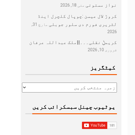
نواز مستوئی
مئی 18, 2026
کروڑ لال عیسن :چوپال کلچرل اینڈ
لٹریری فورم دی سلور جوبلی
مارچ 31,
2026
کریمݨ نقلی۔۔۔||ملک عبداللہ عرفان
فروری 10, 2026
کیٹگریز
یوٹیوب چینل سبسکرائب کریں