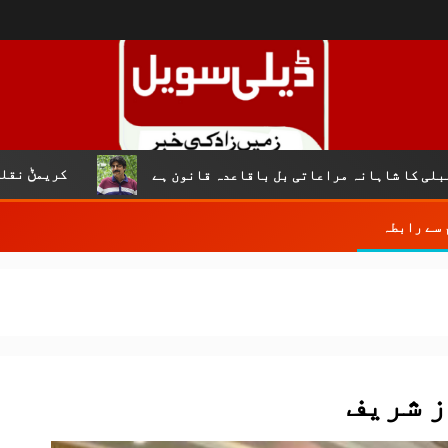
کریمݨ نقلی۔۔۔||ملک 
ہانہ مراعاتی بل باقاعدہ قانون ہے
 سے رابطہ
 شریف