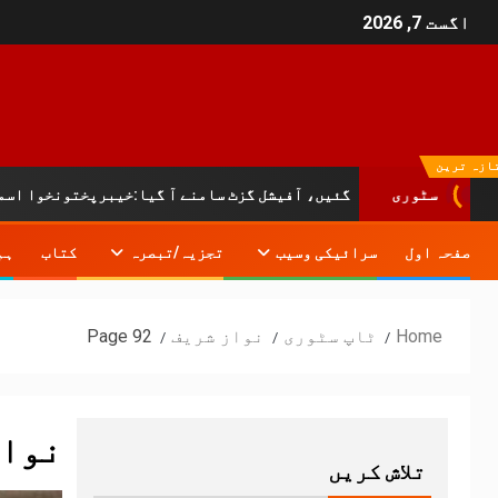
اگست 7, 2026
ازہ ترین
ں دم توڑ گئیں، آفیشل گزٹ سامنے آ گیا:خیبرپختونخوا اسمبلی کا شا
سٹوری
صفحہ اول
سرائیکی وسیب
تجزیہ/تبصرہ
کتاب
ہم
Home
ٹاپ سٹوری
نواز شریف
Page 92
نواز
تلاش کریں