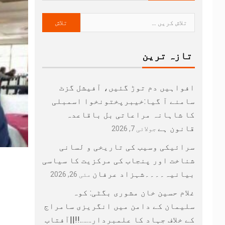
تازہ ترین
افواہیں دم توڑ گئیں، آفیشل گزٹ
سامنے آ گیا:خیبرپختونخوا اسمبلی
کا شاہانہ مراعاتی بل باقاعدہ
قانون ہے
جولائی 7, 2026
سرائیکی وسیب کی تاریخی و لسانی
شناخت اور پنجاب کی مرکزیت کا سیاسی
بیانیہ۔۔۔۔شہزاد عرفان
مئی 26, 2026
غلام حسین خان مشوری بگٹی: کوہ
سلیمان کے دامن میں انگریزی سامراج
کے خلاف جہاد کا علمبردار…….!!||آفتاب