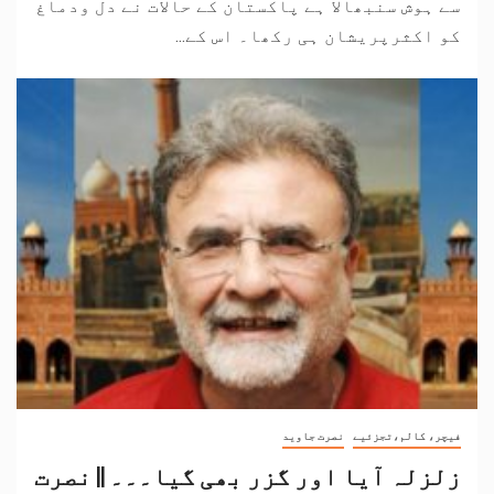
سے ہوش سنبھالا ہے پاکستان کے حالات نے دل ودماغ
کو اکثرپریشان ہی رکھا۔ اس کے...
فیچر، کالم،تجزئیے
نصرت جاوید
زلزلہ آیا اور گزر بھی گیا۔۔۔ || نصرت