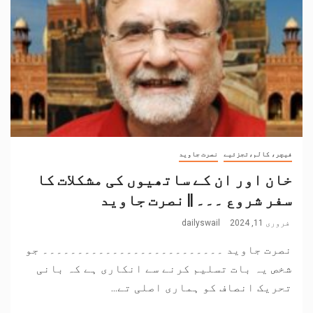
فیچر، کالم،تجزئیے
نصرت جاوید
خان اور ان کے ساتھیوں کی مشکلات کا
سفر شروع ۔۔۔ || نصرت جاوید
فروری 11, 2024
dailyswail
نصرت جاوید ۔۔۔۔۔۔۔۔۔۔۔۔۔۔۔۔۔۔۔۔۔۔۔۔۔۔ جو
شخص یہ بات تسلیم کرنے سے انکاری ہے کہ بانی
تحریک انصاف کو ہماری اصلی تے...