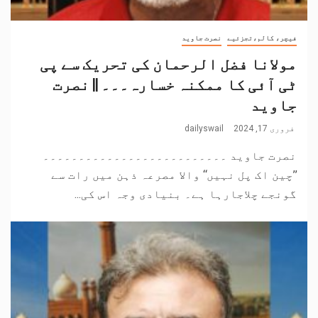
فیچر، کالم،تجزئیے
نصرت جاوید
مولانا فضل الرحمان کی تحریک سے پی
ٹی آئی کا ممکنہ خسارہ۔۔۔ || نصرت
جاوید
فروری 17, 2024
dailyswail
نصرت جاوید ۔۔۔۔۔۔۔۔۔۔۔۔۔۔۔۔۔۔۔۔۔۔۔۔۔۔
’’چین اک پل نہیں‘‘ والا مصرعہ ذہن میں رات سے
گونجے چلاجارہا ہے۔ بنیادی وجہ اس کی...