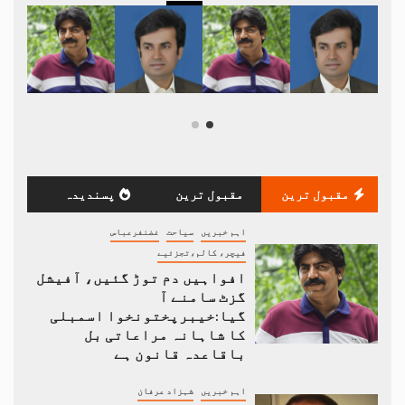
مقبول ترین
مقبول ترین
پسندیدہ
اہم خبریں
سیاحت
غضنفرعباس
فیچر، کالم،تجزئیے
افواہیں دم توڑ گئیں، آفیشل
گزٹ سامنے آ
گیا:خیبرپختونخوا اسمبلی
کا شاہانہ مراعاتی بل
باقاعدہ قانون ہے
اہم خبریں
شہزاد عرفان