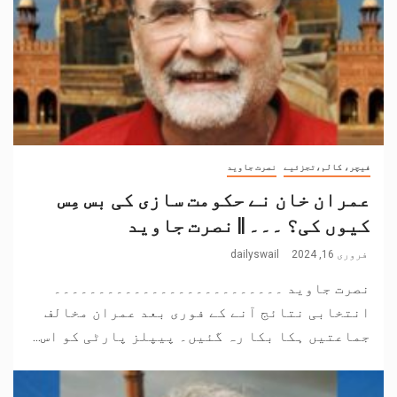
فیچر، کالم،تجزئیے
نصرت جاوید
عمران خان نے حکومت سازی کی بس مِس
کیوں کی؟ ۔۔۔ || نصرت جاوید
فروری 16, 2024
dailyswail
نصرت جاوید ۔۔۔۔۔۔۔۔۔۔۔۔۔۔۔۔۔۔۔۔۔۔۔۔۔۔
انتخابی نتائج آنے کے فوری بعد عمران مخالف
جماعتیں ہکا بکا رہ گئیں۔ پیپلز پارٹی کو اس...