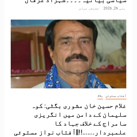
مئی 26, 2026
غضنفر عباس
آفتاب مستوئی
بلاگ
غلام حسین خان مشوری بگٹی: کوہ
سلیمان کے دامن میں انگریزی
سامراج کے خلاف جہاد کا
علمبردار…….!!||آفتاب نواز مستوئی