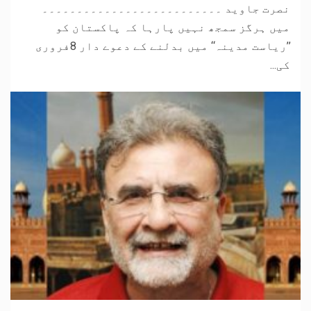
نصرت جاوید ۔۔۔۔۔۔۔۔۔۔۔۔۔۔۔۔۔۔۔۔۔۔۔۔۔۔
میں ہرگز سمجھ نہیں پارہا کہ پاکستان کو
’’ریاست مدینہ‘‘ میں بدلنے کے دعوے دار 8فروری
کی...