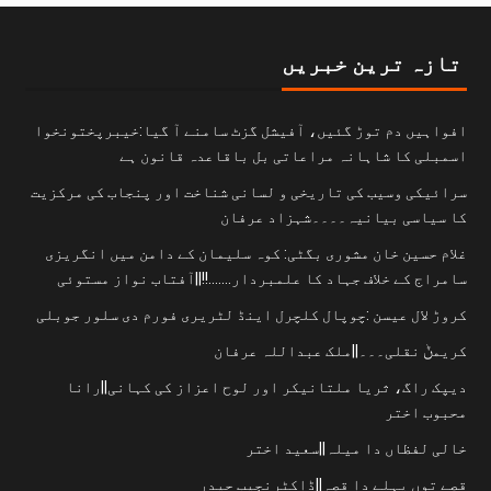
تازہ ترین خبریں
افواہیں دم توڑ گئیں، آفیشل گزٹ سامنے آ گیا:خیبرپختونخوا
اسمبلی کا شاہانہ مراعاتی بل باقاعدہ قانون ہے
سرائیکی وسیب کی تاریخی و لسانی شناخت اور پنجاب کی مرکزیت
کا سیاسی بیانیہ۔۔۔۔شہزاد عرفان
غلام حسین خان مشوری بگٹی: کوہ سلیمان کے دامن میں انگریزی
سامراج کے خلاف جہاد کا علمبردار…….!!||آفتاب نواز مستوئی
کروڑ لال عیسن :چوپال کلچرل اینڈ لٹریری فورم دی سلور جوبلی
کریمݨ نقلی۔۔۔||ملک عبداللہ عرفان
دیپک راگ، ثریا ملتانیکر اور لوح اعزاز کی کہانی||رانا
محبوب اختر
خالی لفظاں دا میلہ||سعید اختر
قصے توں پہلے دا قصہ||ڈاکٹرنجیب حیدر