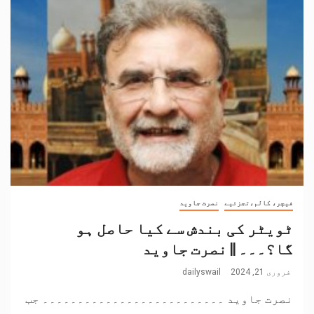
فیچر، کالم،تجزئیے
نصرت جاوید
ٹویٹر کی بندش سے کیا حاصل ہو
گا؟۔۔۔ || نصرت جاوید
فروری 21, 2024
dailyswail
نصرت جاوید ۔۔۔۔۔۔۔۔۔۔۔۔۔۔۔۔۔۔۔۔۔۔۔۔۔۔ جب