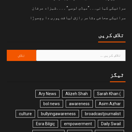
سرائیکی کہانی۔۔۔“میڈی لوسی” ۔۔۔۔شہزاد عرفان
سرائیکی صحافی ،شاعر رازش لیاقت پوری دا وچھوڑا
تلاش کریں
ٹیگز
Ary News
Alizeh Shah
) Sarah Khan
bol news
awareness
Asim Azhar
culture
bullyingawareness
broadcastjournalist
Esra Bilgiç
empowerment
Daily Swail