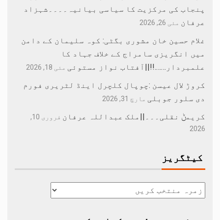
پنجاب کی مرکزیت کا سیاسی بیانیہ۔۔۔۔شہزاد
عرفان
مئی 26, 2026
غلام حسین خان مشوری بگٹی: کوہ سلیمان کے دامن
میں انگریزی سامراج کے خلاف جہاد کا
علمبردار…….!!||آفتاب نواز مستوئی
مئی 18, 2026
کروڑ لال عیسن :چوپال کلچرل اینڈ لٹریری فورم
دی سلور جوبلی
مارچ 31, 2026
کریمݨ نقلی۔۔۔||ملک عبداللہ عرفان
فروری 10,
2026
کیٹگریز