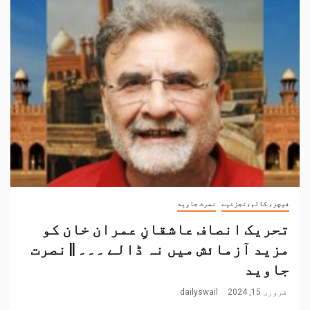
فیچر، کالم،تجزئیے
نصرت جاوید
تحریک انصاف عاشقانِ عمران خان کو
مزید آزمائش میں نہ ڈالے ۔۔۔ || نصرت
جاوید
فروری 15, 2024
dailyswail