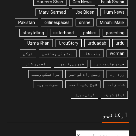
Hareem Shah
Geo News
Falak Shabir
Marvi Sarmad
Joe Biden
Hum News
Pakistan
onlinespaces
online
Minahil Malik
storytelling
sisterhood
politics
parenting
Uzma Khan
UrduStory
urduadab
urdu
woman
بلھے شاہ
بھٹو کی پھانسی
ترکی
حیدر جاوید سید
خبریں،تبصرے
راحموں شاہ
زرداری
زمیں زاد کی خبر
سرائیکی وسیب
شاہ زادہ
شیخ رشید احمد
نصرت جاوید
نواز شریف
ڈیلی سویل
آرکائیو