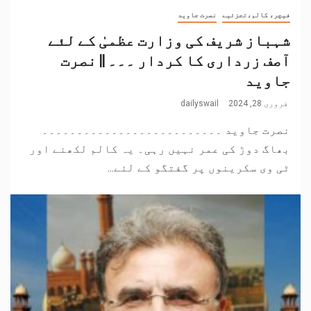
فیچر، کالم،تجزئیے
نصرت جاوید
شہباز شریف کی وزارت عظمیٰ کے لئے
آصف زرداری کا کردار ۔۔۔ || نصرت
جاوید
فروری 28, 2024
dailyswail
نصرت جاوید ۔۔۔۔۔۔۔۔۔۔۔۔۔۔۔۔۔۔۔۔۔۔۔۔۔۔
بھاگ دوڑ کی عمر نہیں رہی۔ یہ کالم لکھنے اور
ٹی وی سکرینوں پر گفتگو کے لئے...