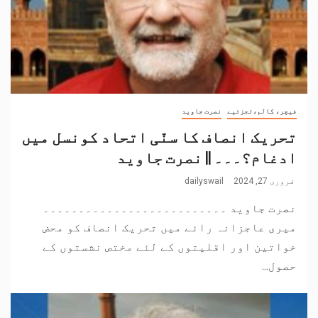
فیچر، کالم،تجزئیے
نصرت جاوید
تحریک انصاف کا سنّی اتحاد کونسل میں
ادغام؟۔۔۔ || نصرت جاوید
فروری 27, 2024
dailyswail
نصرت جاوید ۔۔۔۔۔۔۔۔۔۔۔۔۔۔۔۔۔۔۔۔۔۔۔۔۔۔
میری عاجزانہ رائے میں تحریک انصاف کو محض
خواتین اور اقلیتوں کے لئے مختص نشستوں کے
حصول...