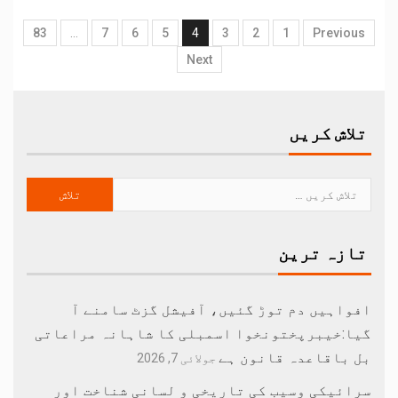
83
…
7
6
5
4
3
2
1
Previous
Next
تلاش کریں
تازہ ترین
افواہیں دم توڑ گئیں، آفیشل گزٹ سامنے آ
گیا:خیبرپختونخوا اسمبلی کا شاہانہ مراعاتی
بل باقاعدہ قانون ہے
جولائی 7, 2026
سرائیکی وسیب کی تاریخی و لسانی شناخت اور