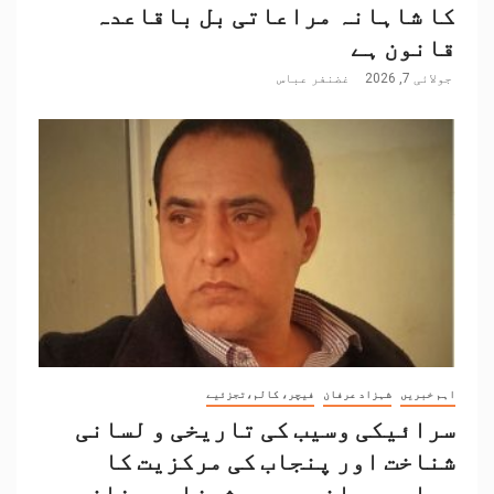
کا شاہانہ مراعاتی بل باقاعدہ
قانون ہے
جولائی 7, 2026
غضنفر عباس
اہم خبریں
شہزاد عرفان
فیچر، کالم،تجزئیے
سرائیکی وسیب کی تاریخی و لسانی
شناخت اور پنجاب کی مرکزیت کا
سیاسی بیانیہ۔۔۔۔شہزاد عرفان