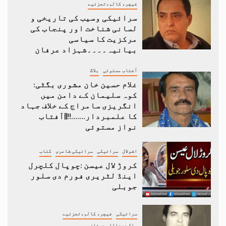
فیچر، کالم،تجزئیے
سرائیکی وسیب کی تاریخی و
لسانی شناخت اور پنجاب کی
مرکزیت کا سیاسی
بیانیہ۔۔۔۔شہزاد عرفان
آفتاب مستوئی
بلاگ
غلام حسین خان مشوری بگٹی:
کوہ سلیمان کے دامن میں
انگریزی سامراج کے خلاف جہاد
کا علمبردار…….!!||آفتاب
نواز مستوئی
اشولال
سرائیکی
سرائیکی شاعری
کتاب
کروڑ لال عیسن :چوپال کلچرل
اینڈ لٹریری فورم دی سلور
جوبلی
سرائیکی
فیچر، کالم،تجزئیے
ملک عبداللہ عرفان