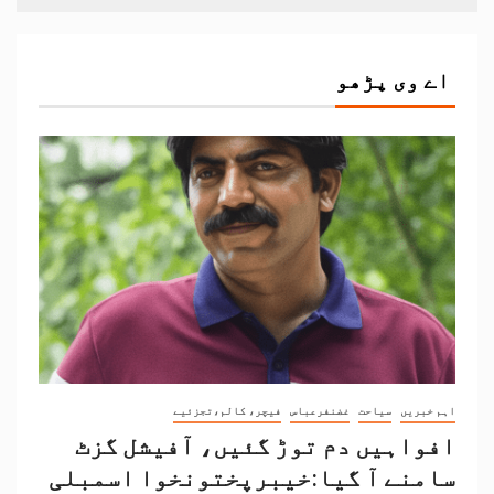
اے وی پڑھو
اہم خبریں
سیاحت
غضنفرعباس
فیچر، کالم،تجزئیے
افواہیں دم توڑ گئیں، آفیشل گزٹ
سامنے آ گیا:خیبرپختونخوا اسمبلی