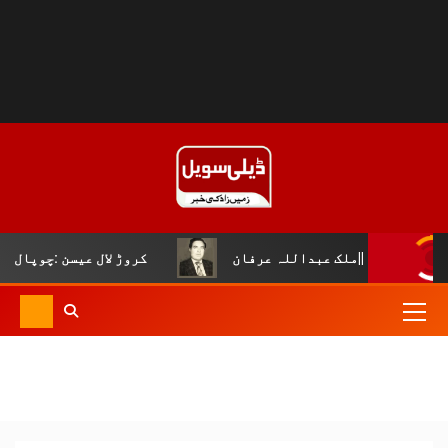
اللہ عرفان
کروڑ لال عیسن :چوپال کلچرل اینڈ لٹریری فور