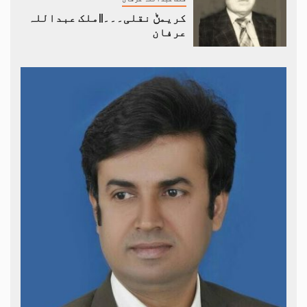
کریمݨ نقلی۔۔۔||ملک عبداللہ
عرفان