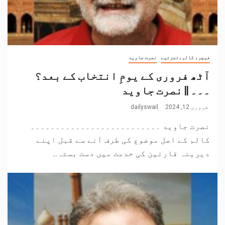
فیچر، کالم،تجزئیے
نصرت جاوید
آٹھ فروری کے یومِ انتخاب کے بعد؟
۔۔۔ || نصرت جاوید
فروری 12, 2024
dailyswail
نصرت جاوید ۔۔۔۔۔۔۔۔۔۔۔۔۔۔۔۔۔۔۔۔۔۔۔۔۔۔
کالم کے اصل موضوع کی طرف آنے سے قبل اپنے
دیرینہ قارئین کی خدمت میں دست بستہ...