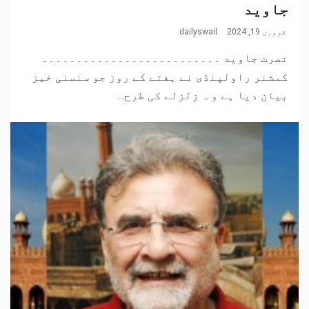
جاوید
فروری 19, 2024
dailyswail
نصرت جاوید ۔۔۔۔۔۔۔۔۔۔۔۔۔۔۔۔۔۔۔۔۔۔۔۔۔۔
کمشنر راولپنڈی نے ہفتے کے روز جو سنسنی خیز
بیان دیا ہے و ہ زلزلے کی طرح...