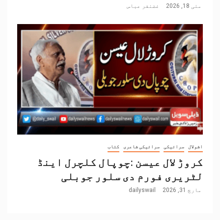
مئی 18, 2026
غضنفر عباس
اشولال
سرائیکی
سرائیکی شاعری
کتاب
کروڑ لال عیسن :چوپال کلچرل اینڈ
لٹریری فورم دی سلور جوبلی
مارچ 31, 2026
dailyswail