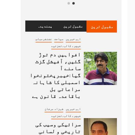
مقبول ترین
مقبول ترین
پسندیدہ
اہم خبریں
سیاحت
غضنفرعباس
فیچر، کالم،تجزئیے
افواہیں دم توڑ
گئیں، آفیشل گزٹ
سامنے آ
گیا:خیبرپختونخوا
اسمبلی کا شاہانہ
مراعاتی بل
باقاعدہ قانون ہے
اہم خبریں
شہزاد عرفان
فیچر، کالم،تجزئیے
سرائیکی وسیب کی
تاریخی و لسانی