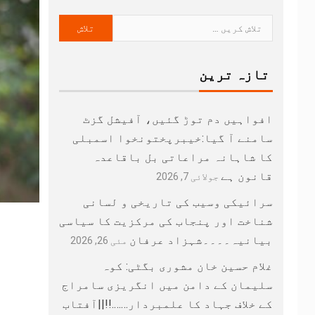
تازہ ترین
افواہیں دم توڑ گئیں، آفیشل گزٹ
سامنے آ گیا:خیبرپختونخوا اسمبلی
کا شاہانہ مراعاتی بل باقاعدہ
قانون ہے
جولائی 7, 2026
سرائیکی وسیب کی تاریخی و لسانی
شناخت اور پنجاب کی مرکزیت کا سیاسی
بیانیہ۔۔۔۔شہزاد عرفان
مئی 26, 2026
غلام حسین خان مشوری بگٹی: کوہ
سلیمان کے دامن میں انگریزی سامراج
کے خلاف جہاد کا علمبردار…….!!||آفتاب