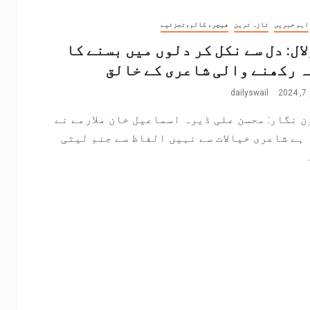
اہم خبریں
تازہ ترین
فیچر، کالم،تجزئیے
ال: دل سے نکل کر دلوں میں بسنے کا
 رکھنے والی شاعری کے خالق
2
dailyswail
 نگار: محسن علی ڈیرہ اسماعیل خان ملارمے نے
ہے شاعری خیالات سے نہیں الفاظ سے جنم لیتی