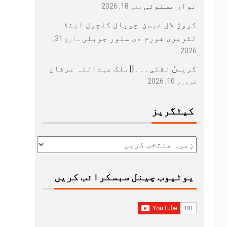
نواز مستوئی
مئی 18, 2026
کروڑ لال عیسن :چوپال کلچرل اینڈ
لٹریری فورم دی سلور جوبلی
مارچ 31,
2026
کریمݨ نقلی۔۔۔||ملک عبداللہ عرفان
فروری 10, 2026
کیٹگریز
یوٹیوب چینل سبسکرائب کریں