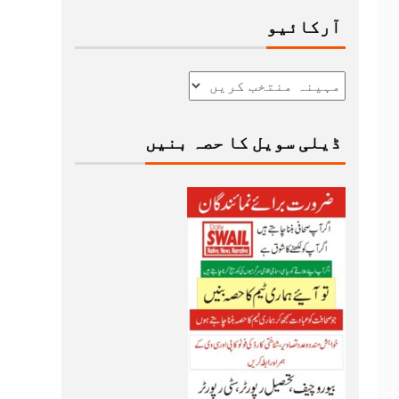
آرکائیو
ڈیلی سویل کا حصہ بنیں