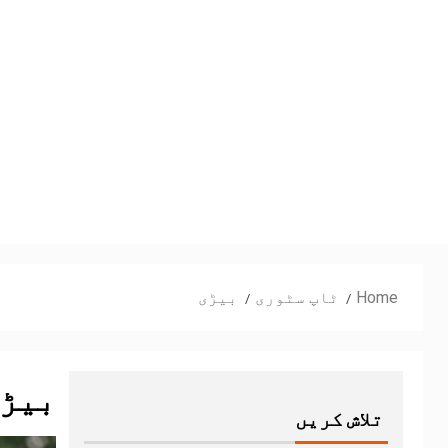
Home
ٹاپ سٹوری
بیڑی
بیڑ
تلاش کریں