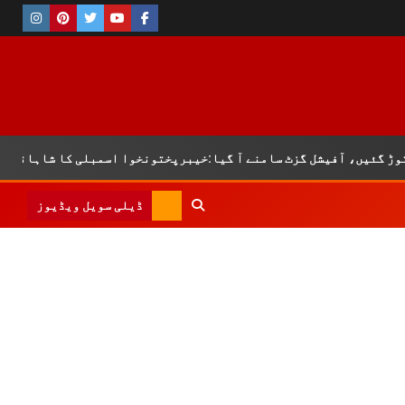
گئیں، آفیشل گزٹ سامنے آ گیا:خیبرپختونخوا اسمبلی کا شاہانہ مراعا
ڈیلی سویل ویڈیوز