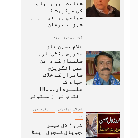
شناخت اور پنجاب
کی مرکزیت کا
سیاسی بیانیہ۔۔۔۔
شہزاد عرفان
آفتاب مستوئی
بلاگ
غلام حسین خان
مشوری بگٹی: کوہ
سلیمان کے دامن
میں انگریزی
سامراج کے خلاف
جہاد کا
علمبردار…….!!||
آفتاب نواز مستوئی
اشولال
سرائیکی
سرائیکی شاعری
کتاب
کروڑ لال عیسن
:چوپال کلچرل اینڈ