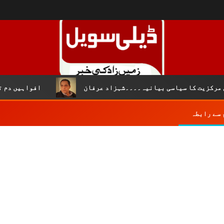
کزیت کا سیاسی بیانیہ۔۔۔۔شہزاد عرفان
افواہیں دم توڑ 
 سے رابطہ