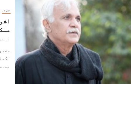
اشولال
اشول
ملکہ
نومبر 7, 024
مضمون
لکھا 
ہے۔...