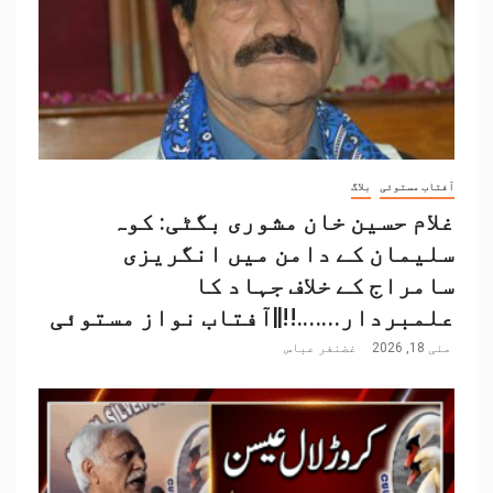
آفتاب مستوئی
بلاگ
غلام حسین خان مشوری بگٹی: کوہ
سلیمان کے دامن میں انگریزی
سامراج کے خلاف جہاد کا
علمبردار…….!!||آفتاب نواز مستوئی
مئی 18, 2026
غضنفر عباس