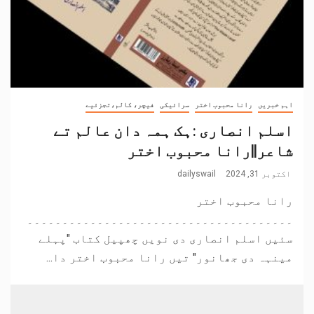
اہم خبریں
رانا محبوب اختر
سرائیکی
فیچر، کالم،تجزئیے
اسلم انصاری :ہک ہمہ دان عالم تے
شاعر||رانا محبوب اختر
اکتوبر 31, 2024
dailyswail
رانا محبوب اختر
۔۔۔۔۔۔۔۔۔۔۔۔۔۔۔۔۔۔۔۔۔۔۔۔۔۔۔۔۔۔۔۔۔۔۔۔۔۔
سئیں اسلم انصاری دی نویں چھپیل کتاب "پہلے
مینہہ دی جھانور" تیں رانا محبوب اختر دا...