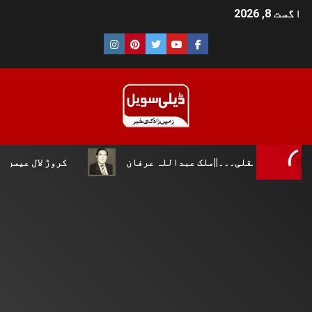
اگست 8, 2026
نقلی۔۔۔||ملک عبداللہ عرفان
کروڑ لال عیسن :چوپال کلچر