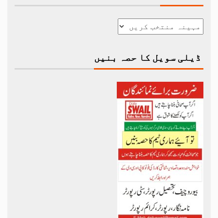
ڈیلی سویل کا حصہ بنیں