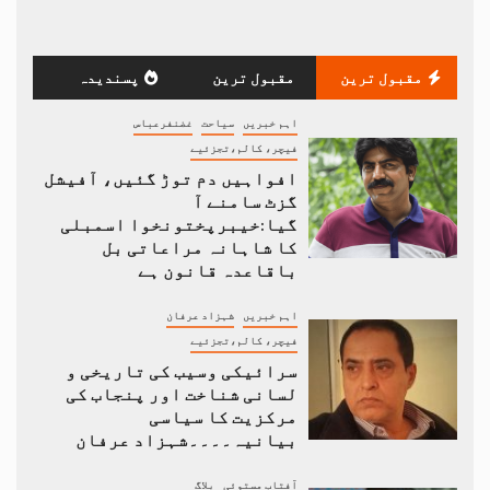
مقبول ترین
مقبول ترین
پسندیدہ
اہم خبریں
سیاحت
غضنفرعباس
فیچر، کالم،تجزئیے
افواہیں دم توڑ گئیں، آفیشل
گزٹ سامنے آ
گیا:خیبرپختونخوا اسمبلی
کا شاہانہ مراعاتی بل
باقاعدہ قانون ہے
اہم خبریں
شہزاد عرفان
فیچر، کالم،تجزئیے
سرائیکی وسیب کی تاریخی و
لسانی شناخت اور پنجاب کی
مرکزیت کا سیاسی
بیانیہ۔۔۔۔شہزاد عرفان
آفتاب مستوئی
بلاگ