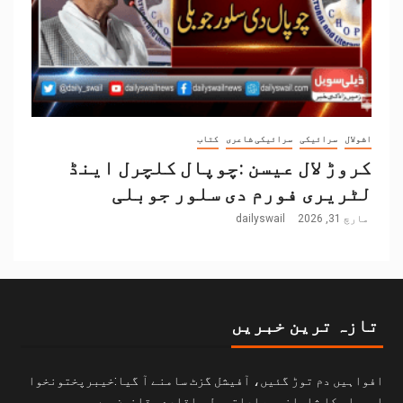
اشولال
سرائیکی
سرائیکی شاعری
کتاب
کروڑ لال عیسن :چوپال کلچرل اینڈ
لٹریری فورم دی سلور جوبلی
مارچ 31, 2026
dailyswail
تازہ ترین خبریں
افواہیں دم توڑ گئیں، آفیشل گزٹ سامنے آ گیا:خیبرپختونخوا
اسمبلی کا شاہانہ مراعاتی بل باقاعدہ قانون ہے