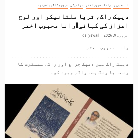
اہم خبریں
رانا محبوب اختر
سرائیکی
فیچر، کالم،تجزئیے
دیپک راگ، ثریا ملتانیکر اور لوح
اعزاز کی کہانی||رانا محبوب اختر
فروری 9, 2026
dailyswail
رانا محبوب اختر
۔۔۔۔۔۔۔۔۔۔۔۔۔۔۔۔۔۔۔۔۔۔۔۔۔۔۔۔۔۔۔۔۔۔۔۔۔۔
دیپک راگ میں دیپک چراغ اور راگ، سنسکرت کا
رنجا یا رنگ ہے۔ راگ، وجود کو...