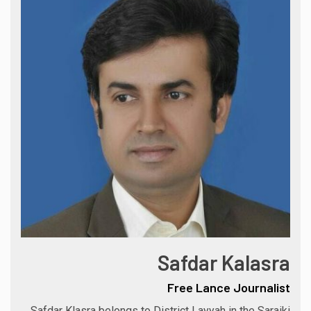
Safdar Kalasra
Free Lance Journalist
Safdar Klasra belongs to District Layyah in the Saraiki