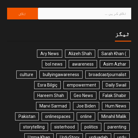
ٹیگز
Ary News
Alizeh Shah
) Sarah Khan
bol news
awareness
Asim Azhar
culture
bullyingawareness
broadcastjournalist
Esra Bilgiç
empowerment
Daily Swail
Hareem Shah
Geo News
Falak Shabir
Marvi Sarmad
Joe Biden
Hum News
Pakistan
onlinespaces
online
Minahil Malik
storytelling
sisterhood
politics
parenting
Uzma Khan
UrduStory
urduadab
urdu