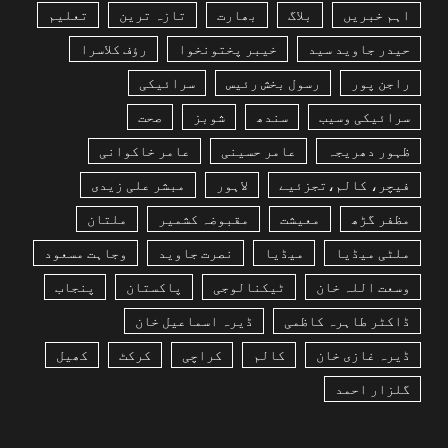
اہم خبریں
بلاگ
بھارت
تازہ ترین
تعلیم
حیدر جاوید سید
خیبر پختونخوا
رؤف کلاسرا
راجن پور
رسول بخش رئیس
سرائیکی
سرائیکی وسیب
سندھ
شوبز
صحت
ظہور دھریجہ
عامر حسینی
عامر خاکوانی
فیچر، کالم،تجزئیے
لاہور
مبشر علی زیدی
مظفر گڑھ
معیشت
مقبوضہ کشمیر
ملتان
ملٹی میڈیا
میڈیا
نصرت جاوید
وجاہت مسعود
وسعت اللہ خان
ٹیکنالوجی
پاکستان
پنجاب
ڈاکٹر طاہرہ کاظمی
ڈیرہ اسماعیل خان
ڈیرہ غازی خان
کالم
کراچی
کرکٹ
کھیل
گلزار احمد