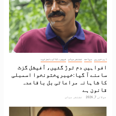
اہم خبریں
سیاحت
غضنفرعباس
فیچر، کالم،تجزئیے
افواہیں دم توڑ گئیں، آفیشل گزٹ
سامنے آ گیا:خیبرپختونخوا اسمبلی
کا شاہانہ مراعاتی بل باقاعدہ
قانون ہے
جولائی 7, 2026
غضنفر عباس