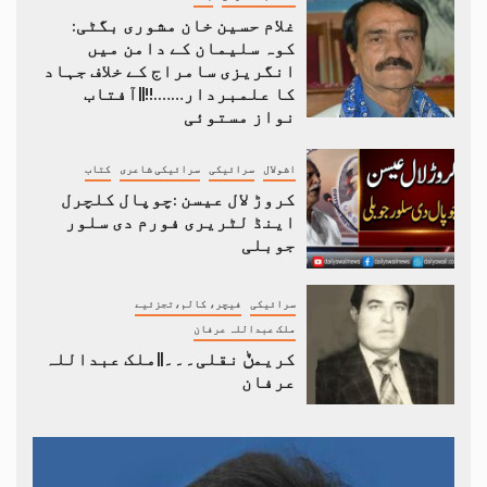
غلام حسین خان مشوری بگٹی:
کوہ سلیمان کے دامن میں
انگریزی سامراج کے خلاف جہاد
کا علمبردار…….!!||آفتاب
نواز مستوئی
اشولال
سرائیکی
سرائیکی شاعری
کتاب
کروڑ لال عیسن :چوپال کلچرل
اینڈ لٹریری فورم دی سلور
جوبلی
سرائیکی
فیچر، کالم،تجزئیے
ملک عبداللہ عرفان
کریمݨ نقلی۔۔۔||ملک عبداللہ
عرفان