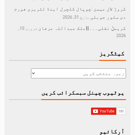
کروڑ لال عیسن :چوپال کلچرل اینڈ لٹریری فورم
دی سلور جوبلی
مارچ 31, 2026
کریمݨ نقلی۔۔۔||ملک عبداللہ عرفان
فروری 10,
2026
کیٹگریز
یوٹیوب چینل سبسکرائب کریں
آرکائیو