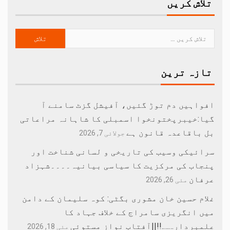
تلاش کریں
تازہ ترین
افواہیں دم توڑ گئیں، آفیشل گزٹ سامنے آ
گیا:خیبرپختونخوا اسمبلی کا شاہانہ مراعاتی
بل باقاعدہ قانون ہے
جولائی 7, 2026
سرائیکی وسیب کی تاریخی و لسانی شناخت اور
پنجاب کی مرکزیت کا سیاسی بیانیہ۔۔۔۔شہزاد
عرفان
مئی 26, 2026
غلام حسین خان مشوری بگٹی: کوہ سلیمان کے دامن
میں انگریزی سامراج کے خلاف جہاد کا
علمبردار…….!!||آفتاب نواز مستوئی
مئی 18, 2026