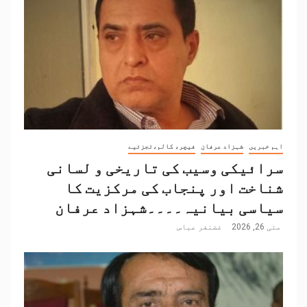
اہم خبریں
شہزاد عرفان
فیچر، کالم،تجزئیے
سرائیکی وسیب کی تاریخی و لسانی
شناخت اور پنجاب کی مرکزیت کا
سیاسی بیانیہ۔۔۔۔شہزاد عرفان
مئی 26, 2026
غضنفر عباس