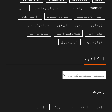
woman
بلھے شاہ
بھٹو کی پھانسی
ترکی
حیدر جاوید سید
خبریں،تبصرے
راحموں شاہ
زرداری
زمیں زاد کی خبر
سرائیکی وسیب
شاہ زادہ
شیخ رشید احمد
نصرت جاوید
نواز شریف
ڈیلی سویل
آرکائیو
زمرے
ادب
اسلام آباد
امریکہ
انٹرنیشنل