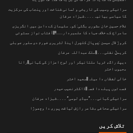
سرائیکی وسیب کی تاریخی و لسانی شناخت اور پنجاب کی مرکزیت
کا سیاسی بیانیہ۔۔۔۔شہزاد عرفان
غلام حسین خان مشوری بگٹی: کوہ سلیمان کے دامن میں انگریزی
سامراج کے خلاف جہاد کا علمبردار…….!!||آفتاب نواز مستوئی
کروڑ لال عیسن :چوپال کلچرل اینڈ لٹریری فورم دی سلور جوبلی
کریمݨ نقلی۔۔۔||ملک عبداللہ عرفان
دیپک راگ، ثریا ملتانیکر اور لوح اعزاز کی کہانی||رانا
محبوب اختر
خالی لفظاں دا میلہ||سعید اختر
قصے توں پہلے دا قصہ||ڈاکٹرنجیب حیدر
سرائیکی کہانی۔۔۔“میڈی لوسی” ۔۔۔۔شہزاد عرفان
سرائیکی صحافی ،شاعر رازش لیاقت پوری دا وچھوڑا
تلاش کریں