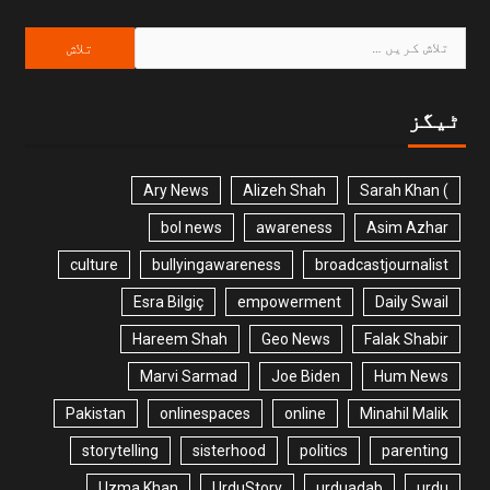
ٹیگز
Ary News
Alizeh Shah
) Sarah Khan
bol news
awareness
Asim Azhar
culture
bullyingawareness
broadcastjournalist
Esra Bilgiç
empowerment
Daily Swail
Hareem Shah
Geo News
Falak Shabir
Marvi Sarmad
Joe Biden
Hum News
Pakistan
onlinespaces
online
Minahil Malik
storytelling
sisterhood
politics
parenting
Uzma Khan
UrduStory
urduadab
urdu