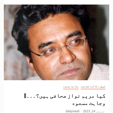
فیچر، کالم،تجزئیے
وجاہت مسعود
کیا مریم نواز صحافی ہیں؟۔۔۔||
وجاہت مسعود
نومبر 24, 2023
dailyswail