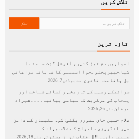
تلاش کریں
تازہ ترین
افواہیں دم توڑ گئیں، آفیشل گزٹ سامنے آ
گیا:خیبرپختونخوا اسمبلی کا شاہانہ مراعاتی
بل باقاعدہ قانون ہے
جولائی 7, 2026
سرائیکی وسیب کی تاریخی و لسانی شناخت اور
پنجاب کی مرکزیت کا سیاسی بیانیہ۔۔۔۔شہزاد
عرفان
مئی 26, 2026
غلام حسین خان مشوری بگٹی: کوہ سلیمان کے دامن
میں انگریزی سامراج کے خلاف جہاد کا
علمبردار…….!!||آفتاب نواز مستوئی
مئی 18, 2026