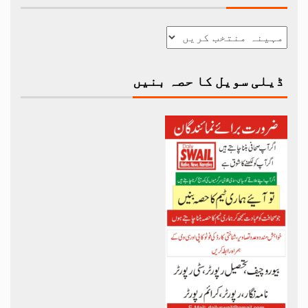
ڈیلی سویل کا حصہ بنیں