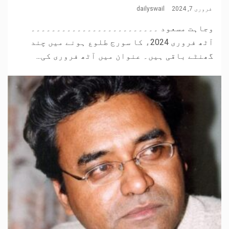
فروری 7, 2024
dailyswail
وجاہت مسعود ۔۔۔۔۔۔۔۔۔۔۔۔۔۔۔۔۔۔۔۔۔۔۔۔۔
آٹھ فروری 2024ء کا سورج طلوع ہونے میں چند
گھنٹے باقی ہیں۔ عنوان میں آٹھ فروری کی...