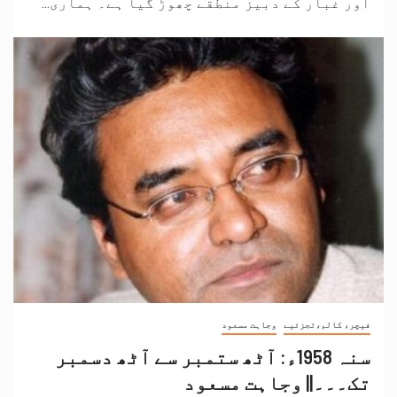
اور غبار کے دبیز منطقے چھوڑ گیا ہے۔ ہماری...
فیچر، کالم،تجزئیے
وجاہت مسعود
سنہ 1958ء: آٹھ ستمبر سے آٹھ دسمبر
تک۔۔۔|| وجاہت مسعود