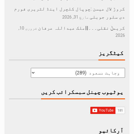
کروڑ لال عیسن :چوپال کلچرل اینڈ لٹریری فورم
دی سلور جوبلی
مارچ 31, 2026
کریمݨ نقلی۔۔۔||ملک عبداللہ عرفان
فروری 10,
2026
کیٹگریز
یوٹیوب چینل سبسکرائب کریں
آرکائیو