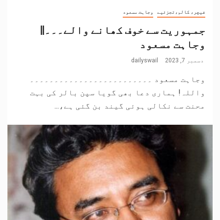
فیچر، کالم،تجزئیے
وجاہت مسعود
جمہوریت سے خوف کھانے والے۔۔۔||
وجاہت مسعود
دسمبر 7, 2023
dailyswail
وجاہت مسعود ۔۔۔۔۔۔۔۔۔۔۔۔۔۔۔۔۔۔۔۔۔۔۔۔۔
واللہ! ہماری دعا بھی گویا سپن بالر کی بہت
محنت سے نکالی ہوئی گیند بن گئی ہے،...