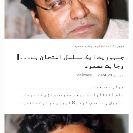
فیچر، کالم،تجزئیے
وجاہت مسعود
جمہوریت ایک مسلسل امتحان ہے۔۔۔||
وجاہت مسعود
فروری 20, 2024
dailyswail
وجاہت مسعود ۔۔۔۔۔۔۔۔۔۔۔۔۔۔۔۔۔۔۔۔۔۔۔۔۔
عام انتخابات کے بعد حکومت سازی کا مرحلہ
درپیش ہے۔ حسب توقع 8 فروری کو ایک منقسم...