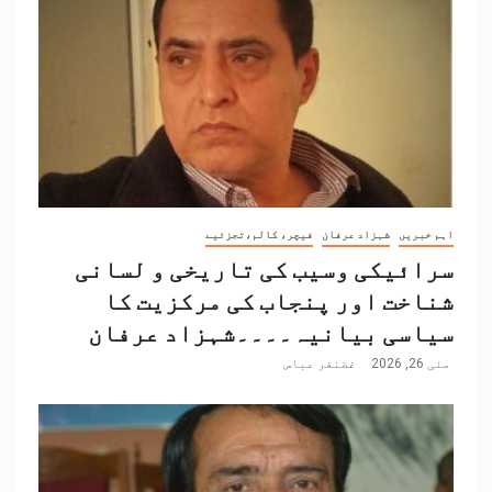
اہم خبریں
شہزاد عرفان
فیچر، کالم،تجزئیے
سرائیکی وسیب کی تاریخی و لسانی
شناخت اور پنجاب کی مرکزیت کا
سیاسی بیانیہ۔۔۔۔شہزاد عرفان
مئی 26, 2026
غضنفر عباس