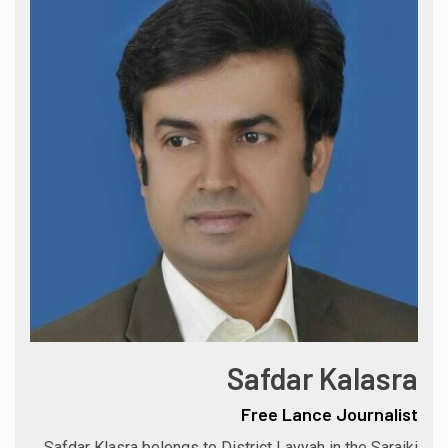
Safdar Kalasra
Free Lance Journalist
Safdar Klasra belongs to District Layyah in the Saraiki