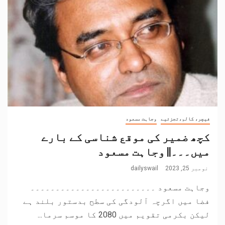
فیچر، کالم،تجزئیے
وجاہت مسعود
کچھ ضمیر کی موقع شناسی کے بارے
میں۔۔۔|| وجاہت مسعود
نومبر 25, 2023
dailyswail
وجاہت مسعود ۔۔۔۔۔۔۔۔۔۔۔۔۔۔۔۔۔۔۔۔۔۔۔۔۔
فضا میں اگرچہ آلودگی کی سطح بدستور بلند ہے
لیکن بکرمی تقویم میں 2080 کا موسم سرما...