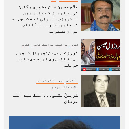
غلام حسین خان مشوری بگٹی:
کوہ سلیمان کے دامن میں
انگریزی سامراج کے خلاف جہاد
کا علمبردار…….!!||آفتاب
نواز مستوئی
اشولال
سرائیکی
سرائیکی شاعری
کتاب
کروڑ لال عیسن :چوپال کلچرل
اینڈ لٹریری فورم دی سلور
جوبلی
سرائیکی
فیچر، کالم،تجزئیے
ملک عبداللہ عرفان
کریمݨ نقلی۔۔۔||ملک عبداللہ
عرفان