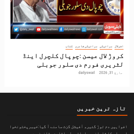
اشولال
سرائیکی
سرائیکی شاعری
کتاب
کروڑ لال عیسن :چوپال کلچرل اینڈ
لٹریری فورم دی سلور جوبلی
مارچ 31, 2026
dailyswail
تازہ ترین خبریں
افواہیں دم توڑ گئیں، آفیشل گزٹ سامنے آ گیا:خیبرپختونخوا
اسمبلی کا شاہانہ مراعاتی بل باقاعدہ قانون ہے