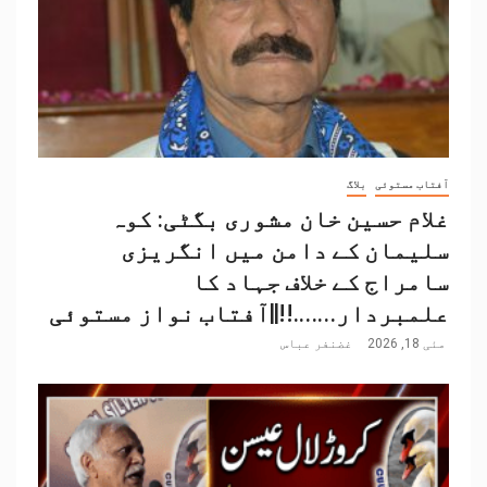
آفتاب مستوئی
بلاگ
غلام حسین خان مشوری بگٹی: کوہ
سلیمان کے دامن میں انگریزی
سامراج کے خلاف جہاد کا
علمبردار…….!!||آفتاب نواز مستوئی
مئی 18, 2026
غضنفر عباس