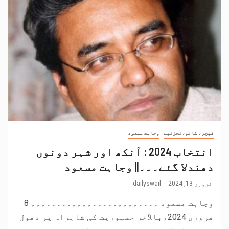
فیچر، کالم،تجزئیے
وجاہت مسعود
انتخاب 2024 : آنکھ اور شہر دونوں
دھندلا گئے۔۔۔|| وجاہت مسعود
فروری 13, 2024
dailyswail
وجاہت مسعود ۔۔۔۔۔۔۔۔۔۔۔۔۔۔۔۔۔۔۔۔۔۔۔۔۔ 8
فروری 2024ءبالآخر جمہوریت کی شاہراہ پر دھول