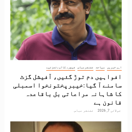
اہم خبریں
سیاحت
غضنفرعباس
فیچر، کالم،تجزئیے
افواہیں دم توڑ گئیں، آفیشل گزٹ
سامنے آ گیا:خیبرپختونخوا اسمبلی
کا شاہانہ مراعاتی بل باقاعدہ
قانون ہے
جولائی 7, 2026
غضنفر عباس