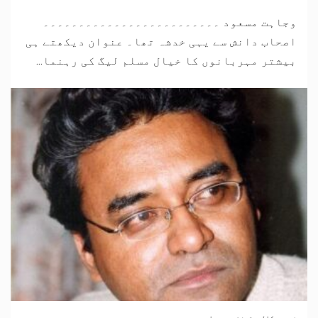
وجاہت مسعود ۔۔۔۔۔۔۔۔۔۔۔۔۔۔۔۔۔۔۔۔۔۔۔۔۔
اصحاب دانش سے یہی خدشہ تھا۔ عنوان دیکھتے ہی
بیشتر مہربانوں کا خیال مسلم لیگ کی رہنما...