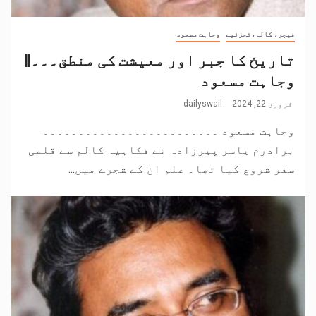
فیچر، کالم،تجزئیے
وجاہت مسعود
تاریخ کا جبر اور معیشت کی منطق۔۔۔||
وجاہت مسعود
فروری 22, 2024
dailyswail
وجاہت مسعود ۔۔۔۔۔۔۔۔۔۔۔۔۔۔۔۔۔۔۔۔۔۔۔۔۔
برادرم یاسر پیرزادہ نے فکاہیہ کالم سے قلمی
سفر شروع کیا تھا۔ علم ان کے شجرے میں...