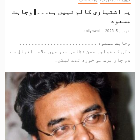
فیچر، کالم،تجزئیے
وجاہت مسعود
یہ اشتہاری کالم نہیں ہے۔۔۔|| وجاہت
مسعود
نومبر 5, 2023
dailyswail
وجاہت مسعود ۔۔۔۔۔۔۔۔۔۔۔۔۔۔۔۔۔۔۔۔۔۔۔۔۔
دلی کے خواجہ حسن نظامی عمر میں علامہ اقبال سے
دو چار برس ہی خورد تھے لیکن...