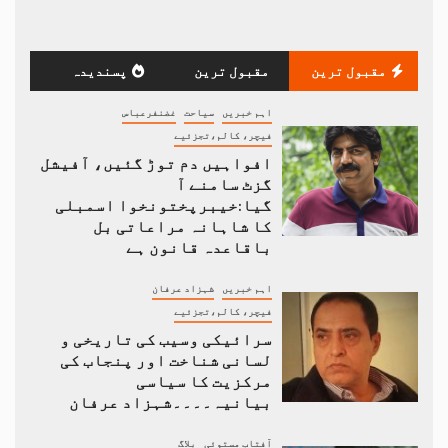
مقبول ترین
مقبول ترین
پسندیدہ
اہم خبریں
سیاحت
غضنفرعباس
فیچر، کالم،تجزئیے
افواہیں دم توڑ گئیں، آفیشل
گزٹ سامنے آ
گیا:خیبرپختونخوا اسمبلی
کا شاہانہ مراعاتی بل
باقاعدہ قانون ہے
اہم خبریں
شہزاد عرفان
فیچر، کالم،تجزئیے
سرائیکی وسیب کی تاریخی و
لسانی شناخت اور پنجاب کی
مرکزیت کا سیاسی
بیانیہ۔۔۔۔شہزاد عرفان
آفتاب مستوئی
بلاگ