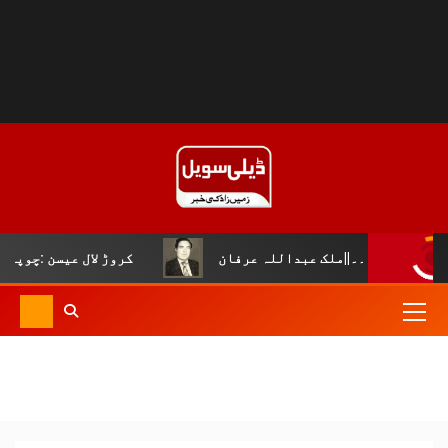
بداللہ عرفان
کروڑ لال عیسن :چوپال کلچرل اینڈ لٹریری ف