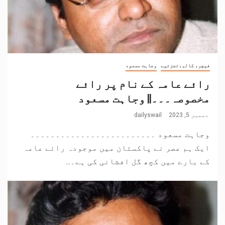
فیچر، کالم،تجزئیے
وجاہت مسعود
رائے عامہ کے نام پر رائے
مخصوصہ۔۔۔|| وجاہت مسعود
دسمبر 5, 2023
dailyswail
وجاہت مسعود ۔۔۔۔۔۔۔۔۔۔۔۔۔۔۔۔۔۔۔۔۔۔۔۔۔
ایک ہم عصر نے پاکستان میں موجودہ رائے عامہ
کے بارے میں کچھ گل افشانی کی ہے۔...