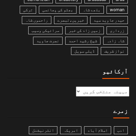
woman
بلھے شاہ
بھٹو کی پھانسی
ترکی
حیدر جاوید سید
خبریں،تبصرے
راحموں شاہ
زرداری
زمیں زاد کی خبر
سرائیکی وسیب
شاہ زادہ
شیخ رشید احمد
نصرت جاوید
نواز شریف
ڈیلی سویل
آرکائیو
زمرے
ادب
اسلام آباد
امریکہ
انٹرنیشنل