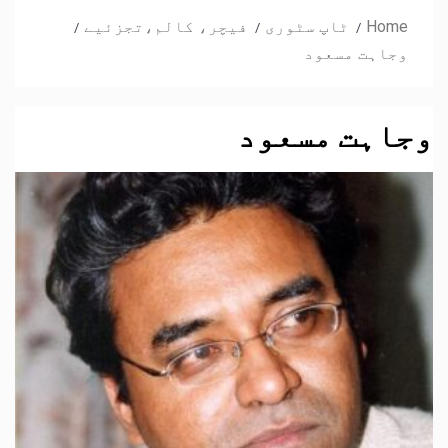
Home
ٹاپ سٹوری
فیچر، کالم،تجزئیے
وجاہت مسعود
وجاہت مسعود