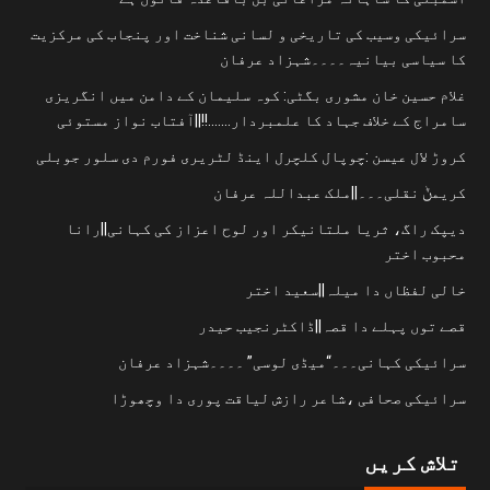
سرائیکی وسیب کی تاریخی و لسانی شناخت اور پنجاب کی مرکزیت
کا سیاسی بیانیہ۔۔۔۔شہزاد عرفان
غلام حسین خان مشوری بگٹی: کوہ سلیمان کے دامن میں انگریزی
سامراج کے خلاف جہاد کا علمبردار…….!!||آفتاب نواز مستوئی
کروڑ لال عیسن :چوپال کلچرل اینڈ لٹریری فورم دی سلور جوبلی
کریمݨ نقلی۔۔۔||ملک عبداللہ عرفان
دیپک راگ، ثریا ملتانیکر اور لوح اعزاز کی کہانی||رانا
محبوب اختر
خالی لفظاں دا میلہ||سعید اختر
قصے توں پہلے دا قصہ||ڈاکٹرنجیب حیدر
سرائیکی کہانی۔۔۔“میڈی لوسی” ۔۔۔۔شہزاد عرفان
سرائیکی صحافی ،شاعر رازش لیاقت پوری دا وچھوڑا
تلاش کریں