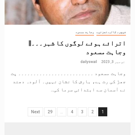
فیچر، کالم،تجزئیے
وجاہت مسعود
اترائے ہوئے لوگوں کا شہر۔۔۔||
وجاہت مسعود
نومبر 3, 2023
dailyswail
وجاہت مسعود ۔۔۔۔۔۔۔۔۔۔۔۔۔۔۔۔۔۔۔۔۔۔۔۔۔ پت
جھڑ کی رت ہے، بارش کا نشان نہیں۔ آلودہ دھند
نے آسمان سے ابتدائی سرما کی...
Next
29
…
4
3
2
1