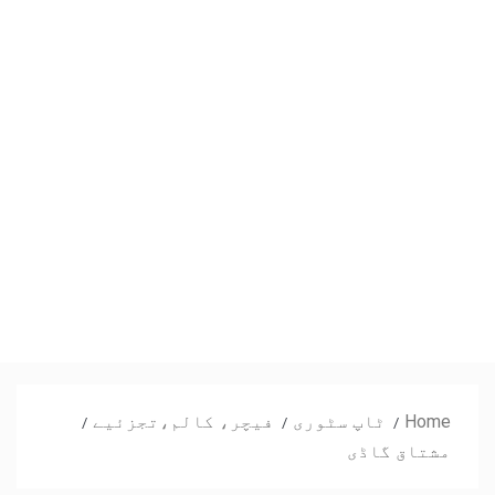
Home
ٹاپ سٹوری
فیچر، کالم،تجزئیے
مشتاق گاڈی