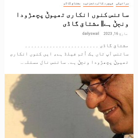
سرائیکی
فیچر، کالم،تجزئیے
مشتاق گاڈی
سائنس کنوں انکاری تھیوݨ پچھڑودا
ونڄݨ ہے|| مشتاق گاڈی
مارچ 16, 2023
dailyswail
مشتاق گاڈی ۔۔۔۔۔۔۔۔۔۔۔۔۔۔۔۔۔۔۔۔۔۔۔۔
سائنس آپ تاں ہک اُتم فیلڈ ہے، ایں کنوں انکاری
تھیوݨ پچھڑودا ونڄݨ ہے۔ سائنس نال مسئلہ...