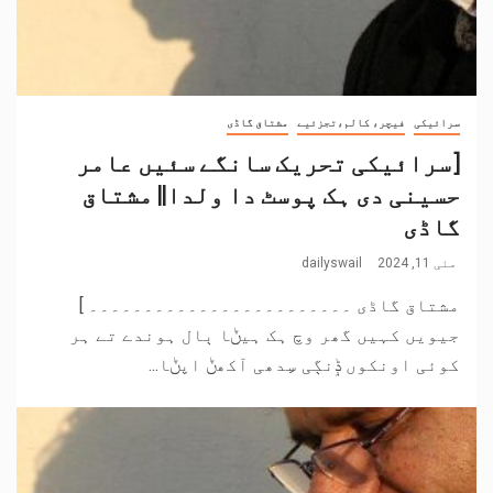
سرائیکی
فیچر، کالم،تجزئیے
مشتاق گاڈی
[سرائیکی تحریک سانگے سئیں عامر
حسینی دی ہک پوسٹ دا ولدا|| مشتاق
گاڈی
مئی 11, 2024
dailyswail
مشتاق گاڈی ۔۔۔۔۔۔۔۔۔۔۔۔۔۔۔۔۔۔۔۔۔۔۔۔ ]
جیویں کہیں گھر وچ ہک ہیݨا ٻال ہوندے تے ہر
کوئی اونکوں ݙِنڳی سِِدھی آکھݨ اپݨا...