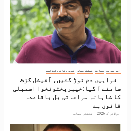
اہم خبریں
سیاحت
غضنفرعباس
فیچر، کالم،تجزئیے
افواہیں دم توڑ گئیں، آفیشل گزٹ
سامنے آ گیا:خیبرپختونخوا اسمبلی
کا شاہانہ مراعاتی بل باقاعدہ
قانون ہے
جولائی 7, 2026
غضنفر عباس