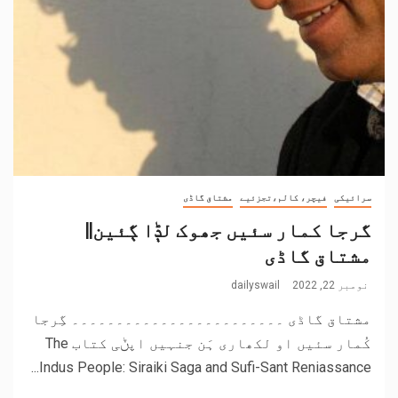
سرائیکی
فیچر، کالم،تجزئیے
مشتاق گاڈی
گرجا کمار سئیں جھوک لݙا ڳئین||
مشتاق گاڈی
نومبر 22, 2022
dailyswail
مشتاق گاڈی ۔۔۔۔۔۔۔۔۔۔۔۔۔۔۔۔۔۔۔۔۔۔۔۔ گِرجا
کُمار سئیں او لکھاری ہَن جنہیں اپݨی کتاب The
Indus People: Siraiki Saga and Sufi-Sant Reniassance...