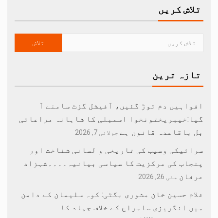
تلاش کریں
تازہ ترین
افواہیں دم توڑ گئیں، آفیشل گزٹ سامنے آ
گیا:خیبرپختونخوا اسمبلی کا شاہانہ مراعاتی
بل باقاعدہ قانون ہے
جولائی 7, 2026
سرائیکی وسیب کی تاریخی و لسانی شناخت اور
پنجاب کی مرکزیت کا سیاسی بیانیہ۔۔۔۔شہزاد
عرفان
مئی 26, 2026
غلام حسین خان مشوری بگٹی: کوہ سلیمان کے دامن
میں انگریزی سامراج کے خلاف جہاد کا