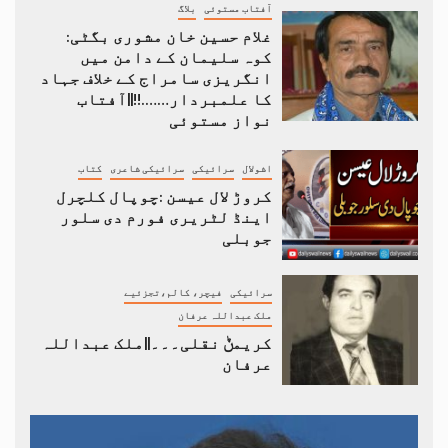
آفتاب مستوئی
بلاگ
غلام حسین خان مشوری بگٹی:
کوہ سلیمان کے دامن میں
انگریزی سامراج کے خلاف جہاد
کا علمبردار…….!!||آفتاب
نواز مستوئی
اشولال
سرائیکی
سرائیکی شاعری
کتاب
کروڑ لال عیسن :چوپال کلچرل
اینڈ لٹریری فورم دی سلور
جوبلی
سرائیکی
فیچر، کالم،تجزئیے
ملک عبداللہ عرفان
کریمݨ نقلی۔۔۔||ملک عبداللہ
عرفان