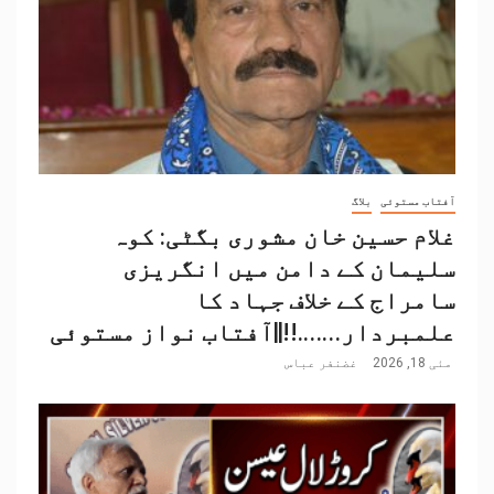
آفتاب مستوئی
بلاگ
غلام حسین خان مشوری بگٹی: کوہ
سلیمان کے دامن میں انگریزی
سامراج کے خلاف جہاد کا
علمبردار…….!!||آفتاب نواز مستوئی
مئی 18, 2026
غضنفر عباس