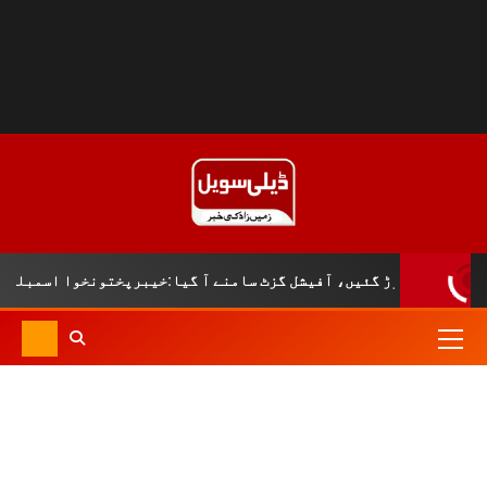
ہیں دم توڑ گئیں، آفیشل گزٹ سامنے آ گیا:خیبرپختونخوا اسمبلی کا ش