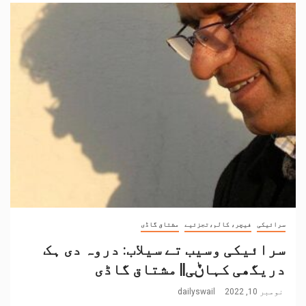
سرائیکی
فیچر، کالم،تجزئیے
مشتاق گاڈی
سرائیکی وسیب تے سیلاب: دروہ دی ہک
دریگھی کہاݨی|| مشتاق گاڈی
نومبر 10, 2022
dailyswail