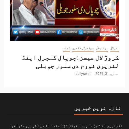
اشولال
سرائیکی
سرائیکی شاعری
کتاب
کروڑ لال عیسن :چوپال کلچرل اینڈ
لٹریری فورم دی سلور جوبلی
مارچ 31, 2026
dailyswail
تازہ ترین خبریں
افواہیں دم توڑ گئیں، آفیشل گزٹ سامنے آ گیا:خیبرپختونخوا