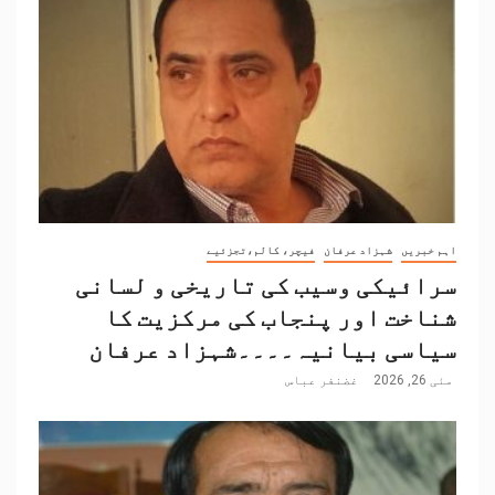
اہم خبریں
شہزاد عرفان
فیچر، کالم،تجزئیے
سرائیکی وسیب کی تاریخی و لسانی
شناخت اور پنجاب کی مرکزیت کا
سیاسی بیانیہ۔۔۔۔شہزاد عرفان
مئی 26, 2026
غضنفر عباس