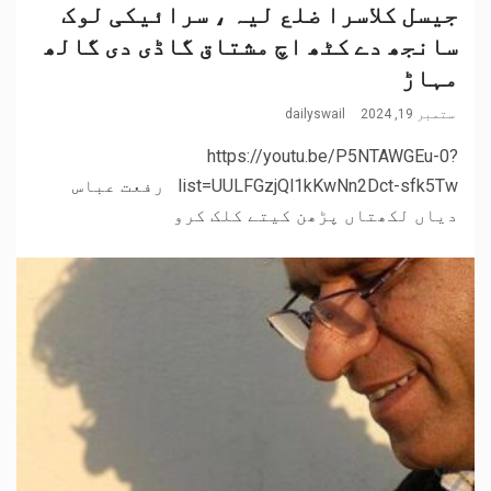
جیسل کلاسرا ضلع لیہ ، سرائیکی لوک
سانجھ دے کٹھ اچ مشتاق گاڈی دی گالھ
مہاڑ
ستمبر 19, 2024
dailyswail
https://youtu.be/P5NTAWGEu-0?
list=UULFGzjQl1kKwNn2Dct-sfk5Tw رفعت عباس
دیاں لکھتاں پڑھن کیتے کلک کرو