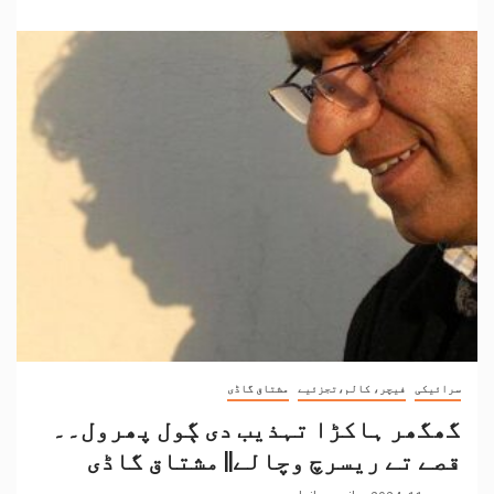
سرائیکی
فیچر، کالم،تجزئیے
مشتاق گاڈی
گھگھر ہاکڑا تہذیب دی ڳول پھرول۔۔
قصے تے ریسرچ وچالے|| مشتاق گاڈی