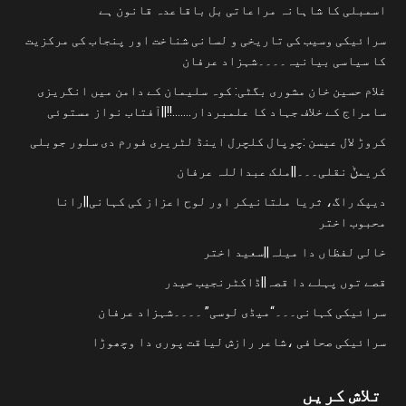
اسمبلی کا شاہانہ مراعاتی بل باقاعدہ قانون ہے
سرائیکی وسیب کی تاریخی و لسانی شناخت اور پنجاب کی مرکزیت
کا سیاسی بیانیہ۔۔۔۔شہزاد عرفان
غلام حسین خان مشوری بگٹی: کوہ سلیمان کے دامن میں انگریزی
سامراج کے خلاف جہاد کا علمبردار…….!!||آفتاب نواز مستوئی
کروڑ لال عیسن :چوپال کلچرل اینڈ لٹریری فورم دی سلور جوبلی
کریمݨ نقلی۔۔۔||ملک عبداللہ عرفان
دیپک راگ، ثریا ملتانیکر اور لوح اعزاز کی کہانی||رانا
محبوب اختر
خالی لفظاں دا میلہ||سعید اختر
قصے توں پہلے دا قصہ||ڈاکٹرنجیب حیدر
سرائیکی کہانی۔۔۔“میڈی لوسی” ۔۔۔۔شہزاد عرفان
سرائیکی صحافی ،شاعر رازش لیاقت پوری دا وچھوڑا
تلاش کریں