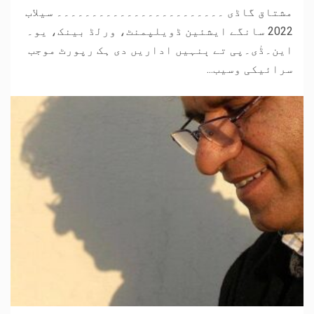
مشتاق گاڈی ۔۔۔۔۔۔۔۔۔۔۔۔۔۔۔۔۔۔۔۔۔۔۔۔ سیلاب
2022 سانگے ایشئین ڈویلپمنٹ، ورلڈ بینک، یو۔
این۔ڈٰی۔پی تے ٻنہیں اداریں دی ہک رپورٹ موجب
سرائیکی وسیب...