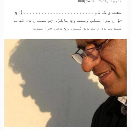
مارچ 11, 2024
dailyswail
مشتاق گاڈی ۔۔۔۔۔۔۔۔۔۔۔۔۔۔۔۔۔۔۔۔۔۔۔۔ (اڄ
جݙاں سرائیکی وسیب وچ ہاکڑہ چولستان دی قدیم
تہذیب دی ریت دے ٹٻیں وچ دفن خزانیں...