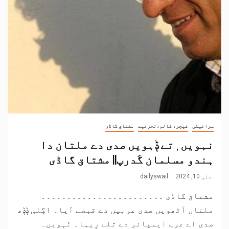
سرائیکی
فیچر، کالم،تجزئیے
مشتاق گاڈی
نہویں ٖتے ݙہویں صدی دے ملتان دا
ہندو مسلمان گَدرپ|| مشتاق گاڈی
مئی 10, 2024
dailyswail
مشتاق گاڈی ۔۔۔۔۔۔۔۔۔۔۔۔۔۔۔۔۔۔۔۔۔۔۔۔
ملتان اَٹھویں صدی عربیں دے قبضے آیا۔ اڳلی ݙݙھ
صدی اے عرب ایمپائر دے تلے رِیہا۔ نَہویں...