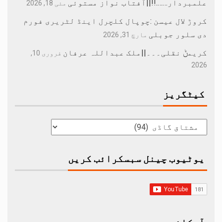
علمبردار…….!!||آفتاب نواز مستوئی
مئی 18, 2026
کروڑ لال عیسن :چوپال کلچرل اینڈ لٹریری فورم
دی سلور جوبلی
مارچ 31, 2026
کریمݨ نقلی۔۔۔||ملک عبداللہ عرفان
فروری 10,
2026
کیٹگریز
یوٹیوب چینل سبسکرائب کریں