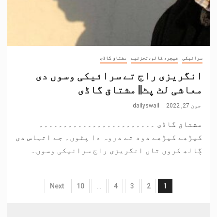
سرائیکی
فیچر، کالم،تجزئیے
مشتاق گاڈی
انگریزی راج تے سرائیکی وسوں دی
معاشی لٹ پٹ|| مشتاق گاڈی
جون 27, 2022
dailyswail
مشتاق گاڈی ۔۔۔۔۔۔۔۔۔۔۔۔۔۔۔۔۔۔۔۔۔۔۔۔
کیڑھے کیڑھے دود تے دروہ دا پٹوں۔ جے اتہاس دی
ڳالھ کروں تاں انگریزی راج سرائیکی وسوں...
Next
10
…
4
3
2
1