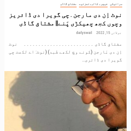
سرائیکی
فیچر، کالم،تجزئیے
مشتاق گاڈی
نوٹ اِن دی مارجن . چی گویرا دی ڈائریز
وچوں کجھ چھیکڑی پَنے|| مشتاق گاڈی
جولائی 15, 2022
dailyswail
مشتاق گاڈی ۔۔۔۔۔۔۔۔۔۔۔۔۔۔۔۔۔۔۔۔۔۔۔۔ نوٹ
اِن دی مَارجن (کونے وچ لکھے شَبد) (نوٹ: اے لکھت چی
گویرا دی ڈائری...