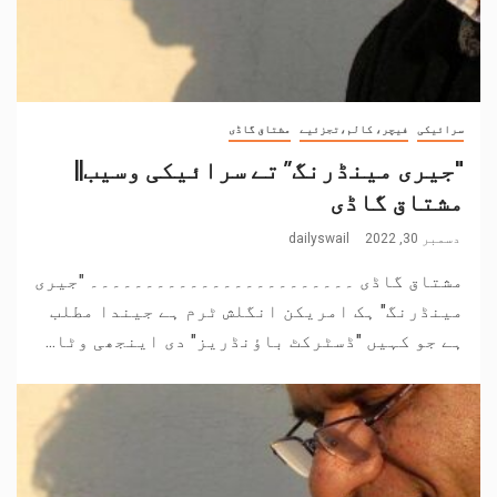
سرائیکی
فیچر، کالم،تجزئیے
مشتاق گاڈی
"جیری مینڈرنگ” تے سرائیکی وسیب||
مشتاق گاڈی
دسمبر 30, 2022
dailyswail
مشتاق گاڈی ۔۔۔۔۔۔۔۔۔۔۔۔۔۔۔۔۔۔۔۔۔۔۔۔ "جیری
مینڈرنگ" ہک امریکن انگلش ٹرم ہے جیندا مطلب
ہے جو کہیں "ڈسٹرکٹ باؤنڈریز" دی اینجھی وٹا...