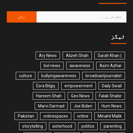
ٹیگز
Ary News
Alizeh Shah
) Sarah Khan
bol news
awareness
Asim Azhar
culture
bullyingawareness
broadcastjournalist
Esra Bilgiç
empowerment
Daily Swail
Hareem Shah
Geo News
Falak Shabir
Marvi Sarmad
Joe Biden
Hum News
Pakistan
onlinespaces
online
Minahil Malik
storytelling
sisterhood
politics
parenting