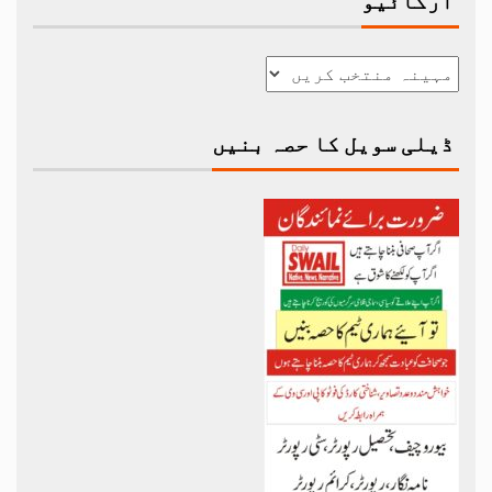
آرکائیو
ڈیلی سویل کا حصہ بنیں