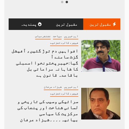
مقبول ترین
مقبول ترین
پسندیدہ
اہم خبریں
سیاحت
غضنفرعباس
فیچر، کالم،تجزئیے
افواہیں دم توڑ گئیں، آفیشل
گزٹ سامنے آ
گیا:خیبرپختونخوا اسمبلی
کا شاہانہ مراعاتی بل
باقاعدہ قانون ہے
اہم خبریں
شہزاد عرفان
فیچر، کالم،تجزئیے
سرائیکی وسیب کی تاریخی و
لسانی شناخت اور پنجاب کی
مرکزیت کا سیاسی
بیانیہ۔۔۔۔شہزاد عرفان