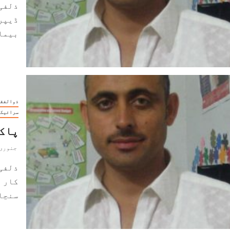
ذلفی
ڈیپری
بیمار
ذوالفقا
سرائیکی
پاکس
جنوری 20, 023
ذلفی
کار ہ
سنڃاݨ