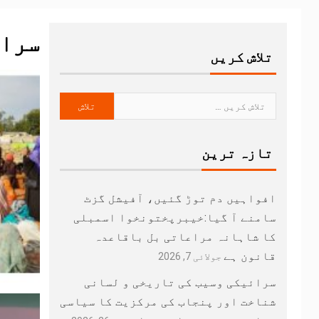
سرائ
تلاش کریں
تازہ ترین
افواہیں دم توڑ گئیں، آفیشل گزٹ
سامنے آ گیا:خیبرپختونخوا اسمبلی
کا شاہانہ مراعاتی بل باقاعدہ
قانون ہے
جولائی 7, 2026
سرائیکی وسیب کی تاریخی و لسانی
شناخت اور پنجاب کی مرکزیت کا سیاسی