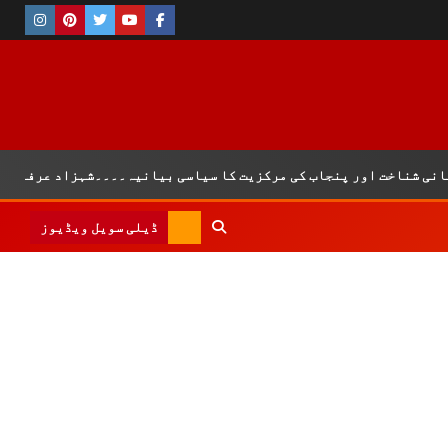
اخت اور پنجاب کی مرکزیت کا سیاسی بیانیہ۔۔۔۔شہزاد عرفان
ڈیلی سویل ویڈیوز