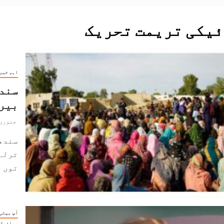
یکی تریمت تحریک
اہم خبر
سندھ
بیرا
جنوری 30, 026
ترلہ 
توں پ
آپ بیتی
سرائیکی