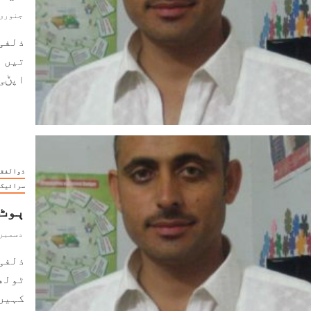
جنوری 18, 023
ذلفی
تیں ق
اپݨی 
ذوالفقا
سرائیکی
ٻوٹ 
دسمبر 31, 022
ذلفی
ٹولھے
کہیں 