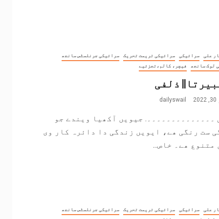
ر علی
سرائیکی
سرائیکی تریمت تحریک
سرائیکی جرنلسٹس سانجھ
 لوک سانجھ
فیچر، کالم،تجزئیے
یرتا|| ذلفی
2
dailyswail
 ۔۔۔۔۔۔۔۔۔۔۔۔۔۔. جیویں آکھیا ویندے جو
 ست رنگی ھے، ایویں زندگی دا دائرہ کار وی
متنوع ھے۔ خاص...
ر علی
سرائیکی
سرائیکی تریمت تحریک
سرائیکی جرنلسٹس سانجھ