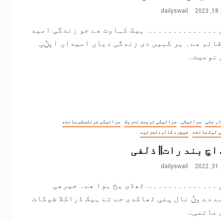
2
dailyswail
 ۔۔۔۔۔۔۔۔۔۔۔۔۔۔. ہیک کہاوت ھے جو زندگی امید
ائم ھے۔ ہر کہیں دی زندگی دیاں امیداں اپݨی
نوعیت...
ر علی
سرائیکی
سرائیکی تریمت تحریک
سرائیکی جرنلسٹس سانجھ
 لوک سانجھ
فیچر، کالم،تجزئیے
اچ بند رات|| ذلفی
2
dailyswail
 ۔۔۔۔۔۔۔۔۔۔۔۔۔۔. ٹھڈی یخ ہوا ھے۔ جیرھی
 دے وݨ نال پئی ٹھاکدی حے تے ہیک ڈراکلا شوکاٹ
ماتمی...