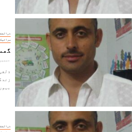
ذوالفقا
سرائیکی
گھمب
دسمبر 30, 022
ذلفی
زندگی
بہوں 
ذوالفقا