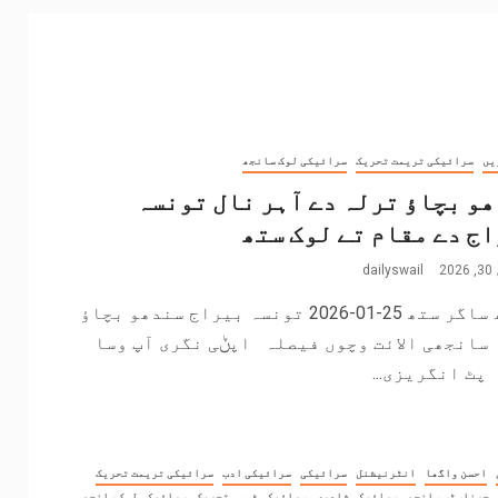
یں
سرائیکی تریمت تحریک
سرائیکی لوک سانجھ
و بچاؤ ترلہ دے آہر نال تونسہ
ج دے مقام تے لوک ستھ
2
dailyswail
سندھ ساگر ستھ 25-01-2026 تونسہ بیراج سندھو بچاؤ
سانجھی الائت وچوں فیصلہ اپݨی نگری آپ وسا
ٹ انگریزی...
احسن واگھا
انٹرنیشنل
سرائیکی
سرائیکی ادب
سرائیکی تریمت تحریک
 جرنلسٹس سانجھ
سرائیکی شاعری
سرائیکی قومی تحریک
سرائیکی لوک سانجھ