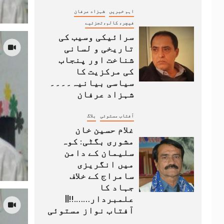
اہم خبریں
شہزاد عرفان
فیچر، کالم،تجزئیے
سرائیکی وسیب کی
تاریخی و لسانی
شناخت اور پنجاب
کی مرکزیت کا
سیاسی بیانیہ۔۔۔۔
شہزاد عرفان
آفتاب مستوئی
بلاگ
غلام حسین خان
مشوری بگٹی: کوہ
سلیمان کے دامن
میں انگریزی
سامراج کے خلاف
جہاد کا
علمبردار…….!!||
آفتاب نواز مستوئی