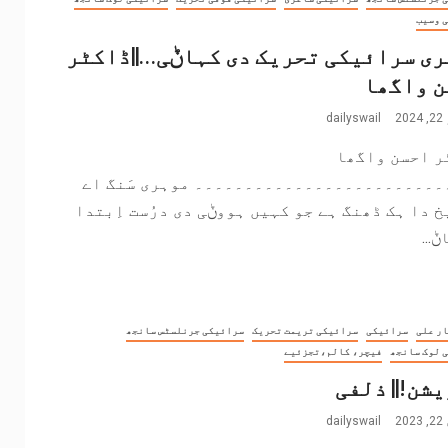
 وسیب
ی سرائیکی تحریک دی کہاݨی…||ڈاکٹر
ن واگھا
2
dailyswail
ر احسن واگھا
۔۔۔۔۔۔۔۔۔۔۔۔۔۔۔۔۔۔۔۔۔۔۔۔۔ موہری سَنگ اے
 دا ہک ڈھنگ ہے جو کہیں ہووݨی دی درُست اِبتدا
...
ر علی
سرائیکی
سرائیکی تریمت تحریک
سرائیکی جرنلسٹس سانجھ
 لوک سانجھ
فیچر، کالم،تجزئیے
شن!|| ذلفی
2
dailyswail