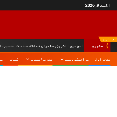
اگست 9, 2026
ازہ ترین
سٹوری
ہ سلیمان کے دامن میں انگریزی سامراج کے خلاف جہاد کا علمبردار…….!!|
صفحہ اول
سرائیکی وسیب
تجزیہ/تبصرہ
کتاب
ہم