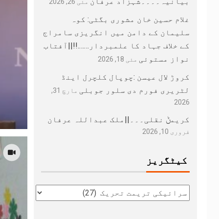
بیانیہ۔۔۔۔شہزاد عرفان
مئی 26, 2026
غلام حسین خان مشوری بگٹی: کوہ
سلیمان کے دامن میں انگریزی سامراج
کے خلاف جہاد کا علمبردار…….!!||آفتاب
نواز مستوئی
مئی 18, 2026
کروڑ لال عیسن :چوپال کلچرل اینڈ
لٹریری فورم دی سلور جوبلی
مارچ 31,
2026
کریمݨ نقلی۔۔۔||ملک عبداللہ عرفان
فروری 10, 2026
کیٹگریز