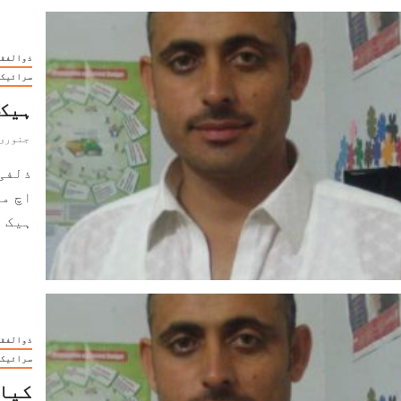
ذوالفقا
سرائیکی
ہیک 
جنوری 19, 023
ذلفی
اچ می
ہیک ت
ذوالفقا
سرائیکی
کیا 