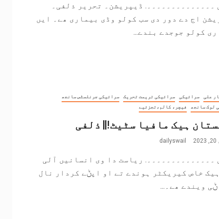
 ۔۔۔۔۔۔۔۔۔۔۔۔۔۔. ڈیپریشن۔ تحریر ذلفی۔
شن اج دے دور دی سب کولو وڈی بیماری ھے۔ ایں
ی کولو جوجدے بندے...
ر علی
سرائیکی
سرائیکی تریمت تحریک
سرائیکی جرنلسٹس سانجھ
 لوک سانجھ
فیچر، کالم،تجزئیے
تان ہیک مافیا سٹیٹ!|| ذلفی
2
dailyswail
 ۔۔۔۔۔۔۔۔۔۔۔۔۔۔. ریاست دا وی انسانیں آلی
یک خاص کیریکٹر ہوندے تے او اپݨے کردار نال
ی ویندے ھے۔...