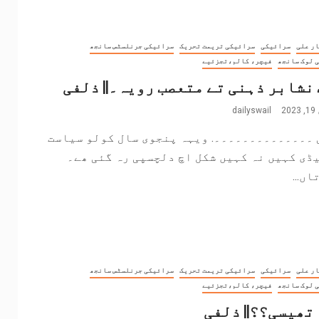
ر علی
سرائیکی
سرائیکی تریمت تحریک
سرائیکی جرنلسٹس سانجھ
 لوک سانجھ
فیچر، کالم،تجزئیے
نشابر ذہنی تے متعصب رویہ۔|| ذلفی
2
dailyswail
 ۔۔۔۔۔۔۔۔۔۔۔۔۔۔. ویہہ پنجوی سال کولو سیاست
ڈی کہیں نہ کہیں شکل اچ دلچسپی رہ گئی ھے۔
اں...
ر علی
سرائیکی
سرائیکی تریمت تحریک
سرائیکی جرنلسٹس سانجھ
 لوک سانجھ
فیچر، کالم،تجزئیے
تھیسی؟؟|| ذلفی