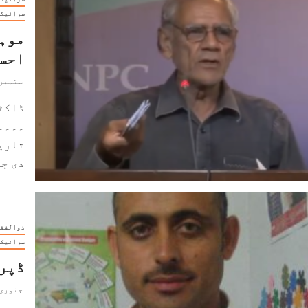
سرائیکی
موہر
احس
ستمبر 22, 024
ڈاکٹ
۔۔۔۔
تاریخ
دی ڄاݨ
ذوالفقا
سرائیکی
ڈپری
جنوری 22, 023