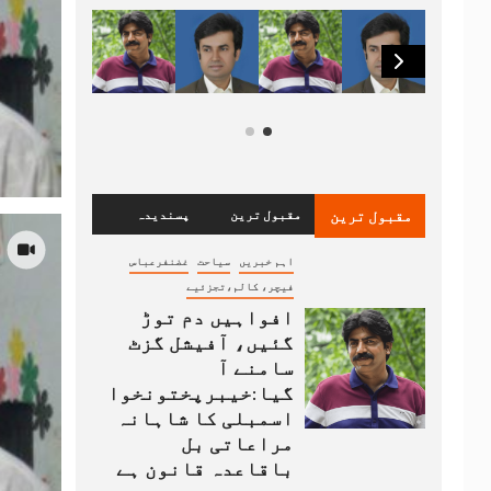
مقبول ترین
مقبول ترین
پسندیدہ
اہم خبریں
سیاحت
غضنفرعباس
فیچر، کالم،تجزئیے
افواہیں دم توڑ
گئیں، آفیشل گزٹ
سامنے آ
گیا:خیبرپختونخوا
اسمبلی کا شاہانہ
مراعاتی بل
باقاعدہ قانون ہے