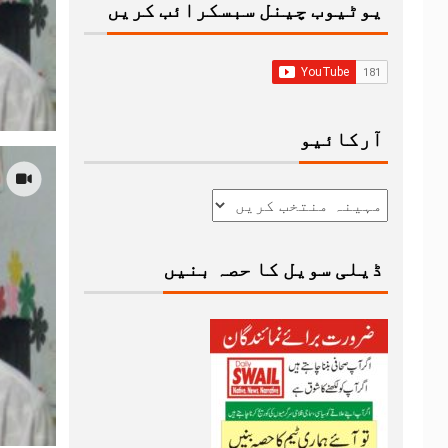
یوٹیوب چینل سبسکرائب کریں
آرکائیو
ڈیلی سویل کا حصہ بنیں