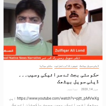
ڈیلی سویل بیٹھک
فیچر، کالم،تجزئیے
ملٹی میڈیا
حکومتی بجٹ تے سرائیکی وسیب۔۔۔
ڈیلی سویل بیٹھک
جون 14, 2020
نمائندہ
https://www.youtube.com/watch?v=pjtt_pMVwXg ایں
بیٹھک اچ سرائیکی وسوں سمیت پاکستان اتے جگ