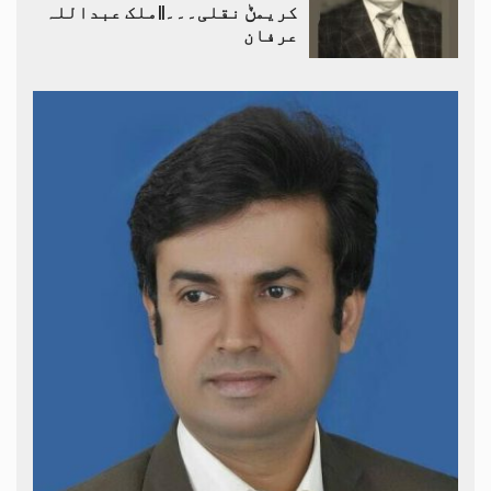
کریمݨ نقلی۔۔۔||ملک عبداللہ
عرفان