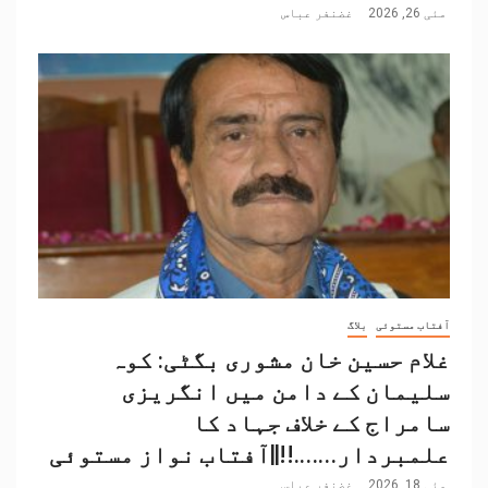
مئی 26, 2026
غضنفر عباس
آفتاب مستوئی
بلاگ
غلام حسین خان مشوری بگٹی: کوہ
سلیمان کے دامن میں انگریزی
سامراج کے خلاف جہاد کا
علمبردار…….!!||آفتاب نواز مستوئی
مئی 18, 2026
غضنفر عباس