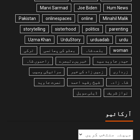
Marvi Sarmad
Joe Biden
Hum News
Pakistan
onlinespaces
online
Minahil Malik
storytelling
sisterhood
politics
parenting
Uzma Khan
UrduStory
urduadab
urdu
woman
بلھے شاہ
بھٹو کی پھانسی
ترکی
حیدر جاوید سید
خبریں،تبصرے
راحموں شاہ
زرداری
زمیں زاد کی خبر
سرائیکی وسیب
شاہ زادہ
شیخ رشید احمد
نصرت جاوید
نواز شریف
ڈیلی سویل
آرکائیو