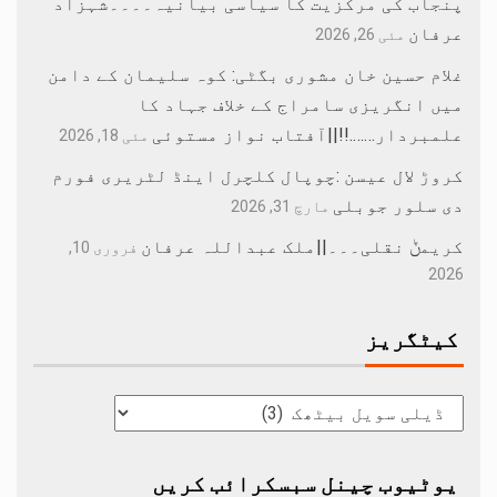
پنجاب کی مرکزیت کا سیاسی بیانیہ۔۔۔۔شہزاد
عرفان
مئی 26, 2026
غلام حسین خان مشوری بگٹی: کوہ سلیمان کے دامن
میں انگریزی سامراج کے خلاف جہاد کا
علمبردار…….!!||آفتاب نواز مستوئی
مئی 18, 2026
کروڑ لال عیسن :چوپال کلچرل اینڈ لٹریری فورم
دی سلور جوبلی
مارچ 31, 2026
کریمݨ نقلی۔۔۔||ملک عبداللہ عرفان
فروری 10,
2026
کیٹگریز
یوٹیوب چینل سبسکرائب کریں