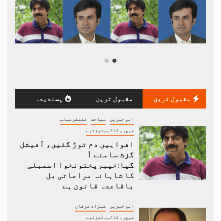
مقبول ترین
مقبول ترین
پسندیدہ
اہم خبریں
سیاحت
غضنفرعباس
فیچر، کالم،تجزئیے
افواہیں دم توڑ گئیں، آفیشل
گزٹ سامنے آ
گیا:خیبرپختونخوا اسمبلی
کا شاہانہ مراعاتی بل
باقاعدہ قانون ہے
اہم خبریں
شہزاد عرفان
فیچر، کالم،تجزئیے