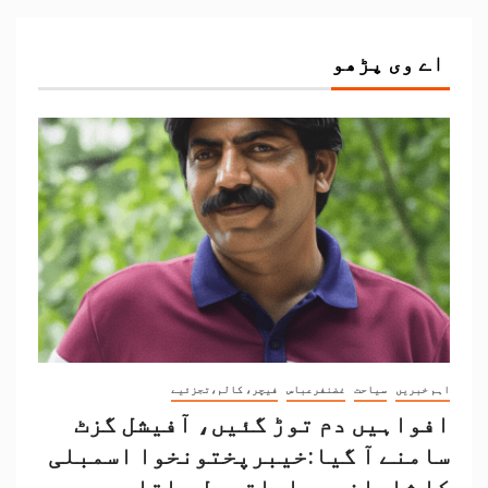
اے وی پڑھو
اہم خبریں
سیاحت
غضنفرعباس
فیچر، کالم،تجزئیے
افواہیں دم توڑ گئیں، آفیشل گزٹ
سامنے آ گیا:خیبرپختونخوا اسمبلی
کا شاہانہ مراعاتی بل باقاعدہ