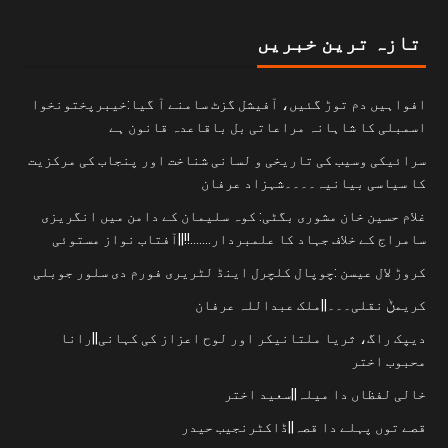
تازہ ترین خبریں
افواہیں دم توڑ گئیں، آفیشل گزٹ سامنے آ گیا:خیبرپختونخوا
اسمبلی کا شاہانہ مراعاتی بل باقاعدہ قانون ہے
سرائیکی وسیب کی تاریخی و لسانی شناخت اور پنجاب کی مرکزیت
کا سیاسی بیانیہ۔۔۔۔شہزاد عرفان
غلام حسین خان مشوری بگٹی: کوہ سلیمان کے دامن میں انگریزی
سامراج کے خلاف جہاد کا علمبردار…….!!||آفتاب نواز مستوئی
کروڑ لال عیسن :چوپال کلچرل اینڈ لٹریری فورم دی سلور جوبلی
کریمݨ نقلی۔۔۔||ملک عبداللہ عرفان
دیپک راگ، ثریا ملتانیکر اور لوح اعزاز کی کہانی||رانا
محبوب اختر
خالی لفظاں دا میلہ||سعید اختر
قصے توں پہلے دا قصہ||ڈاکٹرنجیب حیدر