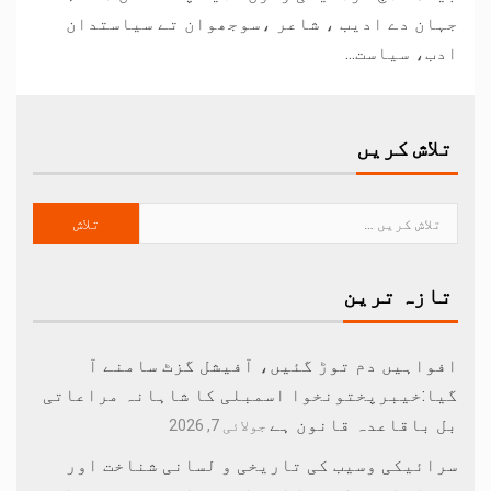
جہان دے ادیب ، شاعر ،سوجھوان تے سیاستدان
ادب، سیاست...
تلاش کریں
تازہ ترین
افواہیں دم توڑ گئیں، آفیشل گزٹ سامنے آ
گیا:خیبرپختونخوا اسمبلی کا شاہانہ مراعاتی
بل باقاعدہ قانون ہے
جولائی 7, 2026
سرائیکی وسیب کی تاریخی و لسانی شناخت اور