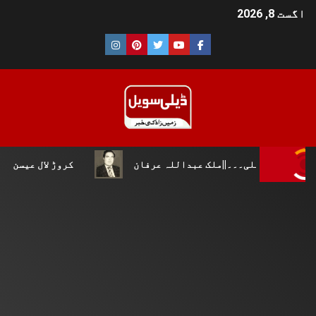
اگست 8, 2026
قلی۔۔۔||ملک عبداللہ عرفان
کروڑ لال عیسن :چوپال کلچرل 