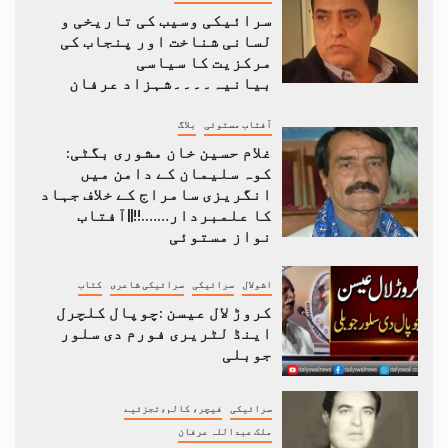
سرائیکی وسیب کی تاریخی و
لسانی شناخت اور پنجاب کی
مرکزیت کا سیاسی
بیانیہ۔۔۔۔شہزاد عرفان
آفتاب مستوئی
بلاگ
غلام حسین خان مشوری بگٹی:
کوہ سلیمان کے دامن میں
انگریزی سامراج کے خلاف جہاد
کا علمبردار…….!!||آفتاب
نواز مستوئی
اشولال
سرائیکی
سرائیکی شاعری
کتاب
کروڑ لال عیسن :چوپال کلچرل
اینڈ لٹریری فورم دی سلور
جوبلی
سرائیکی
فیچر، کالم،تجزئیے
ملک عبداللہ عرفان