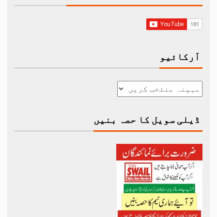
آرکائیو
ڈیلی سویل کا حصہ بنیں