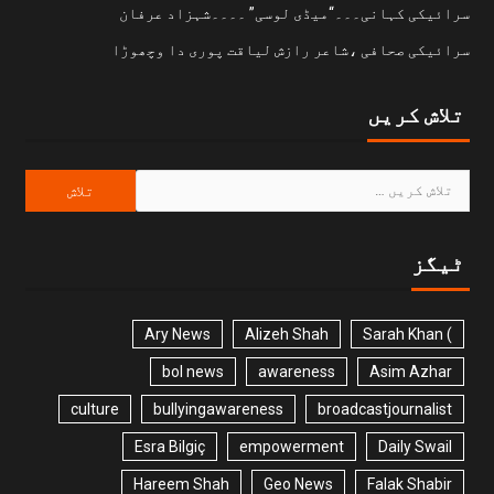
سرائیکی کہانی۔۔۔“میڈی لوسی” ۔۔۔۔شہزاد عرفان
سرائیکی صحافی ،شاعر رازش لیاقت پوری دا وچھوڑا
تلاش کریں
ٹیگز
Ary News
Alizeh Shah
) Sarah Khan
bol news
awareness
Asim Azhar
culture
bullyingawareness
broadcastjournalist
Esra Bilgiç
empowerment
Daily Swail
Hareem Shah
Geo News
Falak Shabir