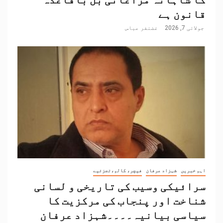
قانون ہے
جولائی 7, 2026
غضنفر عباس
اہم خبریں
شہزاد عرفان
فیچر، کالم،تجزئیے
سرائیکی وسیب کی تاریخی و لسانی
شناخت اور پنجاب کی مرکزیت کا
سیاسی بیانیہ۔۔۔۔شہزاد عرفان