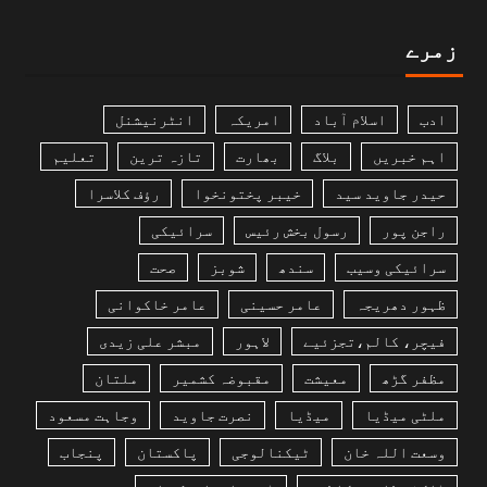
زمرے
ادب
اسلام آباد
امریکہ
انٹرنیشنل
اہم خبریں
بلاگ
بھارت
تازہ ترین
تعلیم
حیدر جاوید سید
خیبر پختونخوا
رؤف کلاسرا
راجن پور
رسول بخش رئیس
سرائیکی
سرائیکی وسیب
سندھ
شوبز
صحت
ظہور دھریجہ
عامر حسینی
عامر خاکوانی
فیچر، کالم،تجزئیے
لاہور
مبشر علی زیدی
مظفر گڑھ
معیشت
مقبوضہ کشمیر
ملتان
ملٹی میڈیا
میڈیا
نصرت جاوید
وجاہت مسعود
وسعت اللہ خان
ٹیکنالوجی
پاکستان
پنجاب