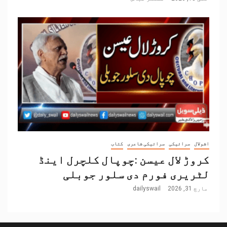
اشولال
سرائیکی
سرائیکی شاعری
کتاب
کروڑ لال عیسن :چوپال کلچرل اینڈ
لٹریری فورم دی سلور جوبلی
مارچ 31, 2026
dailyswail