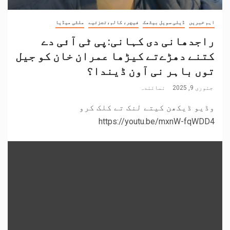
اہم خبریں
ڈیلی سویل بیٹھک
فیچر، کالم،تجزئیے
ملٹی میڈیا
راجدھانی دی کہانی:پی ٹی آئی دے
کتنے دھڑےتے کیڑھا عمران خان کو جیل
توں باہر نی آون ڈیندا؟
جنوری 9, 2025
نمائندہ
وڈیو ڈیکھن کیتے لنک تے کلک کرو
https://youtu.be/mxnW-fqWDD4