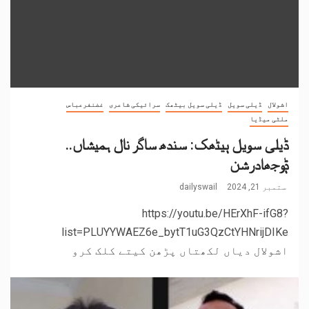
اشولال
ڈیلی سویل
ڈیلی سویل بیٹھک
سرائیکی شاعری
غضنفرعباس
ملٹی میڈیا
ڈیلی سویل ٻیٹھک: سندھ ساگر نال ہمیشاں..
ݙوجھادرشن
ستمبر 21, 2024
dailyswail
https://youtu.be/HErXhF-ifG8?
list=PLUYYWAEZ6e_bytT1uG3QzCtYHNrijDIKe
اشولال دیاں لکھتاں پڑھن کیتے کلک کرو