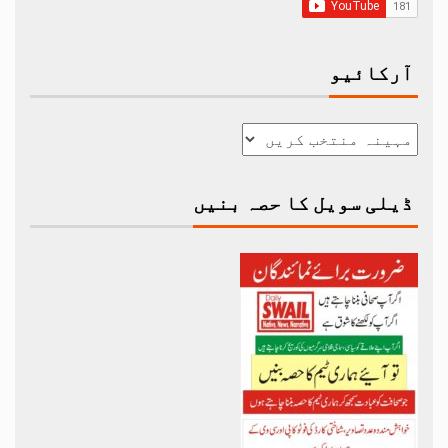
آرکائیو
ڈیلی سویل کا حصہ بنیں