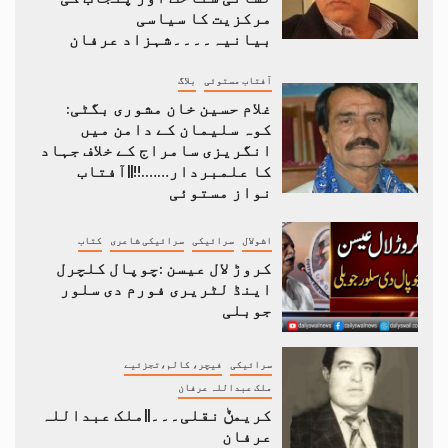
مرکزیت کا سیاسی
بیانیہ۔۔۔۔شہزاد عرفان
آفتاب مستوئی
بلاگ
غلام حسین خان مشوری بگٹی:
کوہ سلیمان کے دامن میں
انگریزی سامراج کے خلاف جہاد
کا علمبردار…….!!||آفتاب
نواز مستوئی
اشولال
سرائیکی
سرائیکی شاعری
کتاب
کروڑ لال عیسن :چوپال کلچرل
اینڈ لٹریری فورم دی سلور
جوبلی
سرائیکی
فیچر، کالم،تجزئیے
ملک عبداللہ عرفان
کریمݨ نقلی۔۔۔||ملک عبداللہ
عرفان