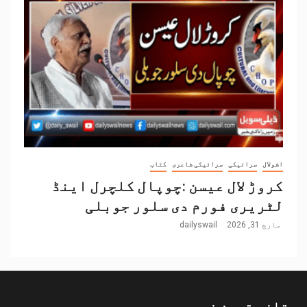
اشولال
سرائیکی
سرائیکی شاعری
کتاب
کروڑ لال عیسن :چوپال کلچرل اینڈ
لٹریری فورم دی سلور جوبلی
مارچ 31, 2026
dailyswail
تازہ ترین خبریں