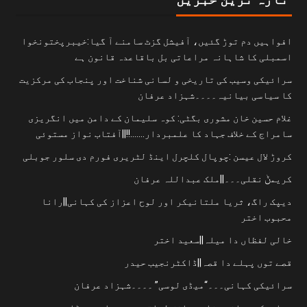
افواہیں دم توڑ گئیں، آفیشل گزٹ سامنے آ گیا:خیبرپختونخوا
اسمبلی کا شاہانہ مراعاتی بل باقاعدہ قانون ہے
سرائیکی وسیب کی تاریخی و لسانی شناخت اور پنجاب کی مرکزیت
کا سیاسی بیانیہ۔۔۔۔شہزاد عرفان
غلام حسین خان مشوری بگٹی: کوہ سلیمان کے دامن میں انگریزی
سامراج کے خلاف جہاد کا علمبردار…….!!||آفتاب نواز مستوئی
کروڑ لال عیسن :چوپال کلچرل اینڈ لٹریری فورم دی سلور جوبلی
کریمݨ نقلی۔۔۔||ملک عبداللہ عرفان
دیپک راگ، ثریا ملتانیکر اور لوح اعزاز کی کہانی||رانا
محبوب اختر
خالی لفظاں دا میلہ||سعید اختر
قصے توں پہلے دا قصہ||ڈاکٹرنجیب حیدر
سرائیکی کہانی۔۔۔“میڈی لوسی” ۔۔۔۔شہزاد عرفان