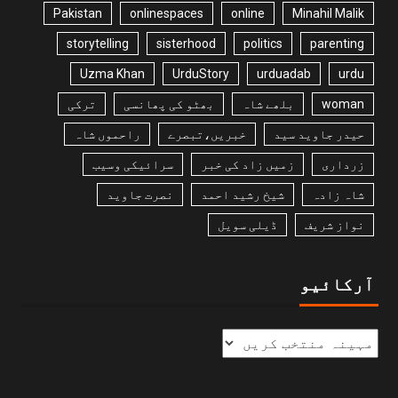
Pakistan
onlinespaces
online
Minahil Malik
storytelling
sisterhood
politics
parenting
Uzma Khan
UrduStory
urduadab
urdu
woman
بلھے شاہ
بھٹو کی پھانسی
ترکی
حیدر جاوید سید
خبریں،تبصرے
راحموں شاہ
زرداری
زمیں زاد کی خبر
سرائیکی وسیب
شاہ زادہ
شیخ رشید احمد
نصرت جاوید
نواز شریف
ڈیلی سویل
آرکائیو