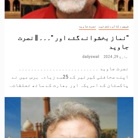
فیچر، کالم،تجزئیے
نصرت جاوید
"نماز بخشوانے گئے اور "۔۔۔ || نصرت
جاوید
مارچ 29, 2024
dailyswail
نصرت جاوید ۔۔۔۔۔۔۔۔۔۔۔۔۔۔۔۔۔۔۔۔۔۔۔۔۔۔
اپنے صحافتی کیرئیر کے 25سے زیادہ برس میں نے
پاکستان کے امریکہ اور بھارت کے ساتھ تعلقات...