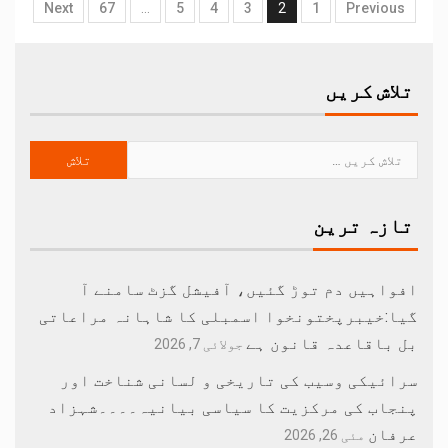
Next
67
…
5
4
3
2
1
Previous
تلاش کریں
تازہ ترین
افواہیں دم توڑ گئیں، آفیشل گزٹ سامنے آ
گیا:خیبرپختونخوا اسمبلی کا شاہانہ مراعاتی
بل باقاعدہ قانون ہے
جولائی 7, 2026
سرائیکی وسیب کی تاریخی و لسانی شناخت اور
پنجاب کی مرکزیت کا سیاسی بیانیہ۔۔۔۔شہزاد
عرفان
مئی 26, 2026