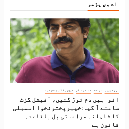
اے وی پڑھو
اہم خبریں
سیاحت
غضنفرعباس
فیچر، کالم،تجزئیے
افواہیں دم توڑ گئیں، آفیشل گزٹ
سامنے آ گیا:خیبرپختونخوا اسمبلی
کا شاہانہ مراعاتی بل باقاعدہ
قانون ہے