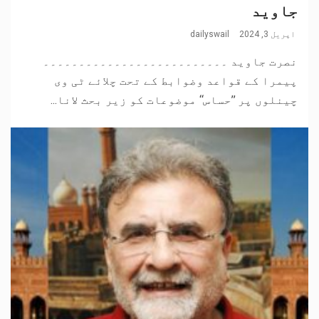
جاوید
اپریل 3, 2024
dailyswail
نصرت جاوید ۔۔۔۔۔۔۔۔۔۔۔۔۔۔۔۔۔۔۔۔۔۔۔۔۔۔
پیمرا کے قواعد وضوابط کے تحت چلائے ٹی وی
چینلوں پر ’’حساس‘‘ موضوعات کو زیر بحث لانا...