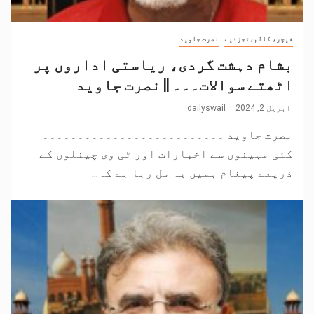
فیچر، کالم،تجزئیے
نصرت جاوید
بشام دہشت گردی، ریاستی اداروں پر
اٹھتے سوالات۔۔۔ || نصرت جاوید
اپریل 2, 2024
dailyswail
نصرت جاوید ۔۔۔۔۔۔۔۔۔۔۔۔۔۔۔۔۔۔۔۔۔۔۔۔۔۔
کئی مہینوں سے اخبارات اور ٹی وی چینلوں کے
ذریعے پیغام ہمیں یہ مل رہا ہے کہ...