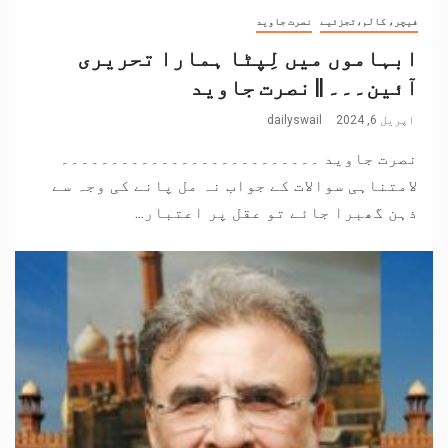
فیچر، کالم،تجزئیے
نصرت جاوید
ابہاموں میں لِپٹا ہمارا تحریری
آئین۔۔۔ || نصرت جاوید
اپریل 6, 2024
dailyswail
نصرت جاوید ۔۔۔۔۔۔۔۔۔۔۔۔۔۔۔۔۔۔۔۔۔۔۔۔۔۔
لامتناہی سوالات کے جواب نہ مل پانے کی وجہ سے
ذہن گھبرا جائے تو عقل پر اعتبار...