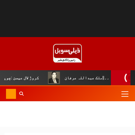
عبداللہ عرفان
کروڑ لال عیسن :چوپال کلچرل اینڈ لٹریری 