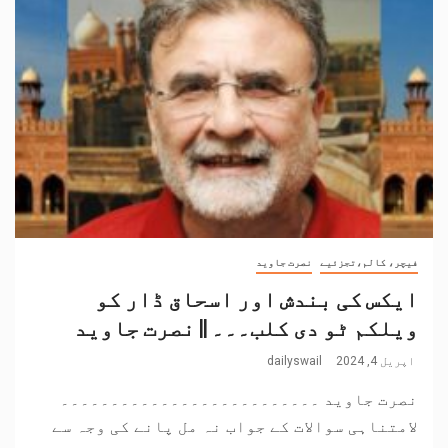
فیچر، کالم،تجزئیے
نصرت جاوید
ایکس کی بندش اور اسحاق ڈار کو
ویلکم ٹو دی کلب۔۔۔ || نصرت جاوید
اپریل 4, 2024
dailyswail
نصرت جاوید ۔۔۔۔۔۔۔۔۔۔۔۔۔۔۔۔۔۔۔۔۔۔۔۔۔۔
لامتناہی سوالات کے جواب نہ مل پانے کی وجہ سے