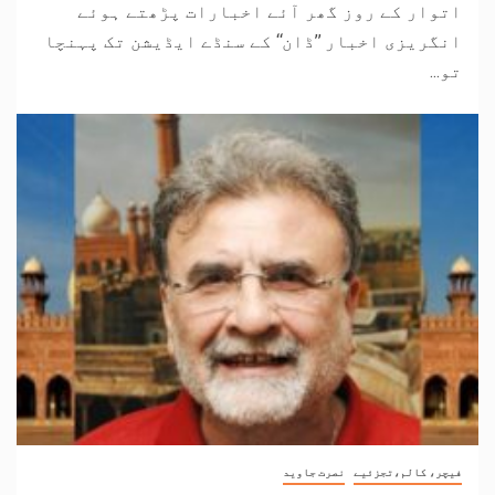
اتوار کے روز گھر آئے اخبارات پڑھتے ہوئے
انگریزی اخبار ’’ڈان‘‘ کے سنڈے ایڈیشن تک پہنچا
تو...
فیچر، کالم،تجزئیے
نصرت جاوید