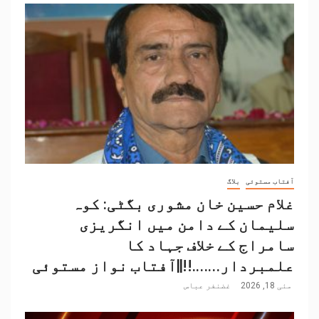
آفتاب مستوئی
بلاگ
غلام حسین خان مشوری بگٹی: کوہ
سلیمان کے دامن میں انگریزی
سامراج کے خلاف جہاد کا
علمبردار…….!!||آفتاب نواز مستوئی
مئی 18, 2026
غضنفر عباس