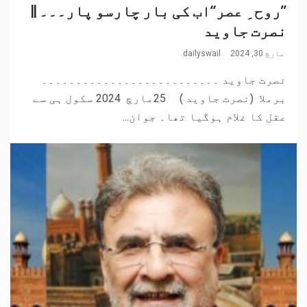
’’روح ِ عصر‘‘اب کی بار چارسو پار۔۔۔ ||
نصرت جاوید
مارچ 30, 2024
dailyswail
نصرت جاوید ۔۔۔۔۔۔۔۔۔۔۔۔۔۔۔۔۔۔۔۔۔۔۔۔۔۔
برملا (نصرت جاوید ) 25مارچ 2024 سکول ہی سے
عقل کا غلام ہوگیا تھا۔ جوان...