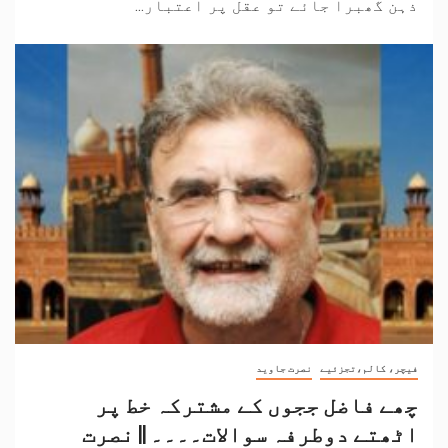
ذہن گھبرا جائے تو عقل پر اعتبار...
فیچر، کالم،تجزئیے
نصرت جاوید
چھے فاضل ججوں کے مشترکہ خط پر
اٹھتے دوطرفہ سوالات۔۔۔۔ || نصرت