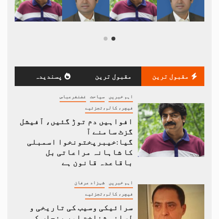
مقبول ترین
مقبول ترین
پسندیدہ
اہم خبریں
سیاحت
غضنفرعباس
فیچر، کالم،تجزئیے
افواہیں دم توڑ گئیں، آفیشل
گزٹ سامنے آ
گیا:خیبرپختونخوا اسمبلی
کا شاہانہ مراعاتی بل
باقاعدہ قانون ہے
اہم خبریں
شہزاد عرفان
فیچر، کالم،تجزئیے
سرائیکی وسیب کی تاریخی و
لسانی شناخت اور پنجاب کی