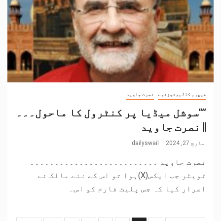
فیچر، کالم،تجزئیے
نصرت جاوید
’’”سوشل میڈیا پر کنٹرول کا ماحول۔۔۔
|| نصرت جاوید
مارچ 27, 2024
dailyswail
نصرت جاوید ۔۔۔۔۔۔۔۔۔۔۔۔۔۔۔۔۔۔۔۔۔۔۔۔۔۔
ٹویٹر جب ایکس(X)ہوا تو اس کے نئے مالک نے
اصرار کیا کہ جس پلیٹ فارم کو اس...