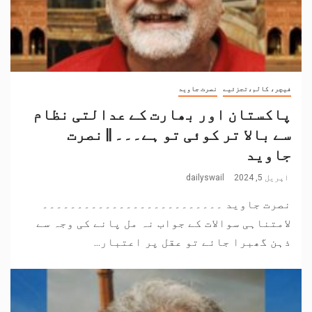
فیچر، کالم،تجزئیے
نصرت جاوید
پاکستان اور بھارت کے عدالتی نظام
سے بالا تر کوئی تو ہے۔۔۔ || نصرت
جاوید
اپریل 5, 2024
dailyswail
نصرت جاوید ۔۔۔۔۔۔۔۔۔۔۔۔۔۔۔۔۔۔۔۔۔۔۔۔۔۔
لامتناہی سوالات کے جواب نہ مل پانے کی وجہ سے
ذہن گھبرا جائے تو عقل پر اعتبار...