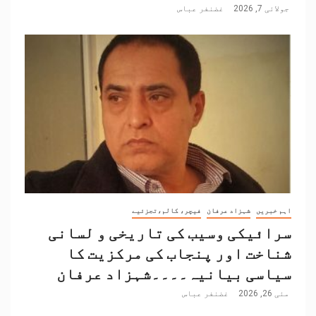
جولائی 7, 2026
غضنفر عباس
اہم خبریں
شہزاد عرفان
فیچر، کالم،تجزئیے
سرائیکی وسیب کی تاریخی و لسانی
شناخت اور پنجاب کی مرکزیت کا
سیاسی بیانیہ۔۔۔۔شہزاد عرفان
مئی 26, 2026
غضنفر عباس