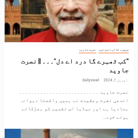
فیچر، کالم،تجزئیے
نصرت جاوید
"کب ٹھہرے گا درد اے دل”۔۔۔ || نصرت
جاوید
اپریل 1, 2024
dailyswail
نصرت جاوید ۔۔۔۔۔۔۔۔۔۔۔۔۔۔۔۔۔۔۔۔۔۔۔۔۔۔
اندھی نفرت وعقیدت نے ہمیں واقعتا دیوانہ
بنادیا ہے اور میڈیا اس تقسیم کو بھڑکاتے
ہوئے خود...