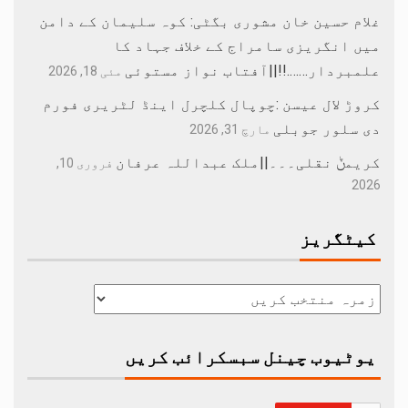
غلام حسین خان مشوری بگٹی: کوہ سلیمان کے دامن
میں انگریزی سامراج کے خلاف جہاد کا
علمبردار…….!!||آفتاب نواز مستوئی
مئی 18, 2026
کروڑ لال عیسن :چوپال کلچرل اینڈ لٹریری فورم
دی سلور جوبلی
مارچ 31, 2026
کریمݨ نقلی۔۔۔||ملک عبداللہ عرفان
فروری 10,
2026
کیٹگریز
یوٹیوب چینل سبسکرائب کریں