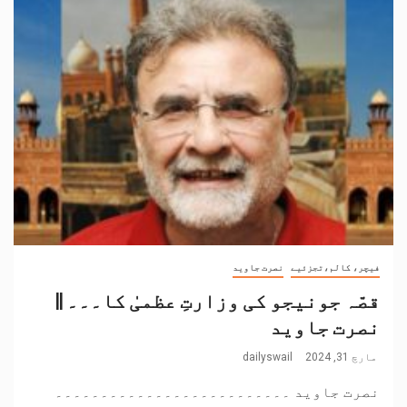
فیچر، کالم،تجزئیے
نصرت جاوید
قصّہ جونیجو کی وزارتِ عظمیٰ کا۔۔۔ ||
نصرت جاوید
مارچ 31, 2024
dailyswail
نصرت جاوید ۔۔۔۔۔۔۔۔۔۔۔۔۔۔۔۔۔۔۔۔۔۔۔۔۔۔