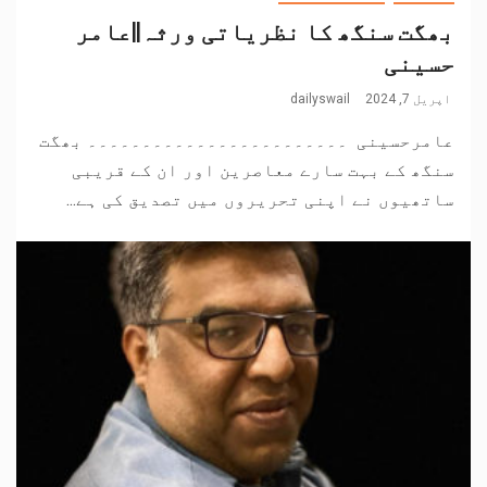
بھگت سنگھ کا نظریاتی ورثہ||عامر
حسینی
اپریل 7, 2024
dailyswail
عامرحسینی ۔۔۔۔۔۔۔۔۔۔۔۔۔۔۔۔۔۔۔۔۔۔۔۔ بھگت
سنگھ کے بہت سارے معاصرین اور ان کے قریبی
ساتھیوں نے اپنی تحریروں میں تصدیق کی ہے...