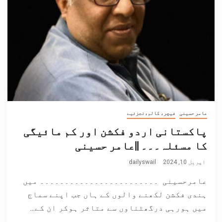
عامر حسینی
فیچر، کالم،تجزئیے
پاکستانی اردو فکشن اور کم مائیگی
کا مسئلہ۔۔۔ ||عامر حسینی
اپریل 10, 2024
dailyswail
عامرحسینی ۔۔۔۔۔۔۔۔۔۔۔۔۔۔۔۔۔۔۔۔۔۔۔۔ میں
ہندی فکشن لکھنے والوں کے ہاں جب اپنے سماج
میں ہورہی درگھٹناوں سے متاثر ہوکر ان کے...