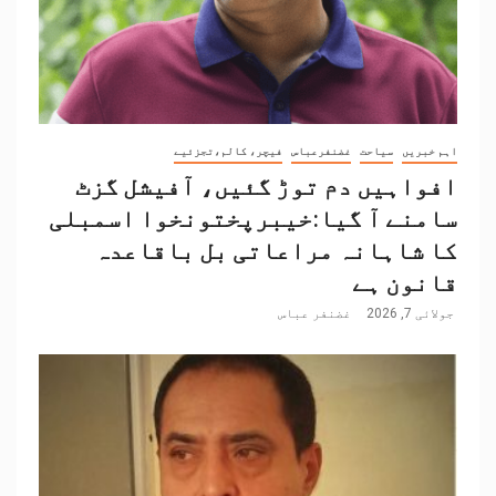
اہم خبریں
سیاحت
غضنفرعباس
فیچر، کالم،تجزئیے
افواہیں دم توڑ گئیں، آفیشل گزٹ
سامنے آ گیا:خیبرپختونخوا اسمبلی
کا شاہانہ مراعاتی بل باقاعدہ
قانون ہے
جولائی 7, 2026
غضنفر عباس