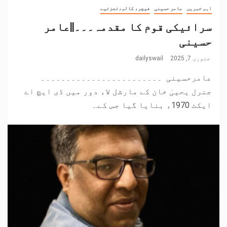
اہم خبریں
عامر حسینی
فیچر، کالم،تجزئیے
سرائیکی قوم کا مقدمہ۔۔۔||عامر
حسینی
جنوری 7, 2025
dailyswail
عامرحسینی ۔۔۔۔۔۔۔۔۔۔۔۔۔۔۔۔۔۔۔۔۔۔۔۔
جنرل یحییٰ خان کے مارشل لاء دور میں ڈی ایچ اے
ایکٹ 1970ء بنایا گیا جس کے...