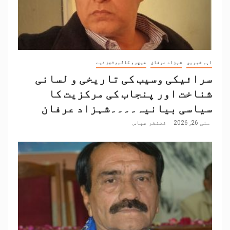
اہم خبریں
شہزاد عرفان
فیچر، کالم،تجزئیے
سرائیکی وسیب کی تاریخی و لسانی
شناخت اور پنجاب کی مرکزیت کا
سیاسی بیانیہ۔۔۔۔شہزاد عرفان
مئی 26, 2026
غضنفر عباس