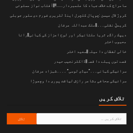
سامراج کے خلاف جہاد کا علمبردار…….!!||آفتاب نواز مستوئی
کروڑ لال عیسن :چوپال کلچرل اینڈ لٹریری فورم دی سلور جوبلی
کریمݨ نقلی۔۔۔||ملک عبداللہ عرفان
دیپک راگ، ثریا ملتانیکر اور لوح اعزاز کی کہانی||رانا
محبوب اختر
خالی لفظاں دا میلہ||سعید اختر
قصے توں پہلے دا قصہ||ڈاکٹرنجیب حیدر
سرائیکی کہانی۔۔۔“میڈی لوسی” ۔۔۔۔شہزاد عرفان
سرائیکی صحافی ،شاعر رازش لیاقت پوری دا وچھوڑا
تلاش کریں