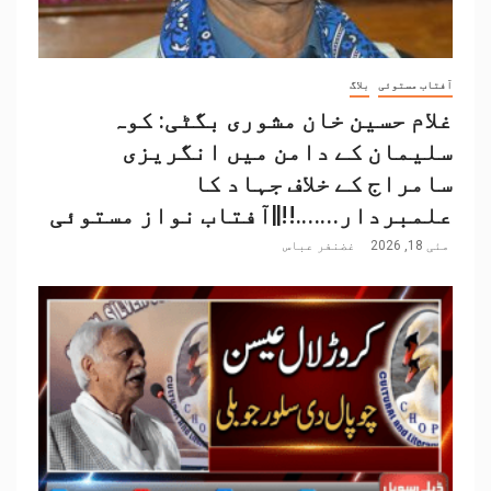
آفتاب مستوئی
بلاگ
غلام حسین خان مشوری بگٹی: کوہ
سلیمان کے دامن میں انگریزی
سامراج کے خلاف جہاد کا
علمبردار…….!!||آفتاب نواز مستوئی
مئی 18, 2026
غضنفر عباس