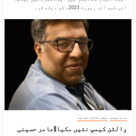
آئی کیو ائر رپورٹ 2023ء کو دیکھ کر...
عامر حسینی
فیچر، کالم،تجزئیے
والٹن کیمپ نئیں مکیا||عامر حسینی