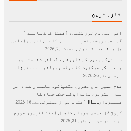
تازہ ترین
افواہیں دم توڑ گئیں، آفیشل گزٹ سامنے آ
گیا:خیبرپختونخوا اسمبلی کا شاہانہ مراعاتی
بل باقاعدہ قانون ہے
جولائی 7, 2026
سرائیکی وسیب کی تاریخی و لسانی شناخت اور
پنجاب کی مرکزیت کا سیاسی بیانیہ۔۔۔۔شہزاد
عرفان
مئی 26, 2026
غلام حسین خان مشوری بگٹی: کوہ سلیمان کے دامن
میں انگریزی سامراج کے خلاف جہاد کا
علمبردار…….!!||آفتاب نواز مستوئی
مئی 18, 2026
کروڑ لال عیسن :چوپال کلچرل اینڈ لٹریری فورم
دی سلور جوبلی
مارچ 31, 2026