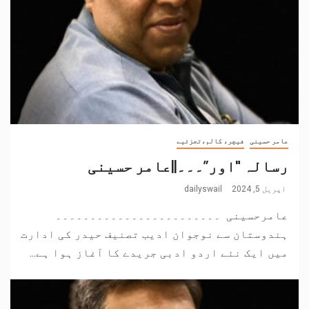
عامر حسینی
فیچر، کالم،تجزئیے
رسالہ "اور”۔۔۔||عامر حسینی
اپریل 5, 2024
dailyswail
عامرحسینی ۔۔۔۔۔۔۔۔۔۔۔۔۔۔۔۔۔۔۔۔۔۔۔۔
ہندوستان سے نوجوان ادیب تصنیف حیدر کی ادارت
میں ایک نئے اردو ادبی جریدے کا آغاز ہوا ہے...