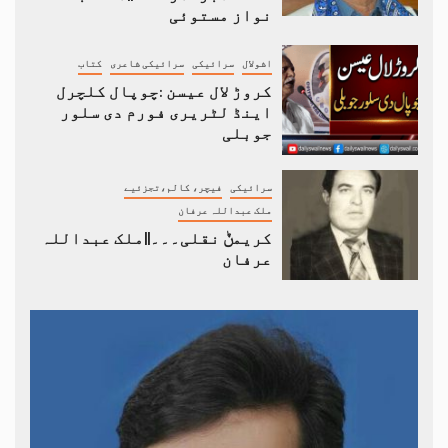
نواز مستوئی
اشولال
سرائیکی
سرائیکی شاعری
کتاب
کروڑ لال عیسن :چوپال کلچرل
اینڈ لٹریری فورم دی سلور
جوبلی
سرائیکی
فیچر، کالم،تجزئیے
ملک عبداللہ عرفان
کریمݨ نقلی۔۔۔||ملک عبداللہ
عرفان