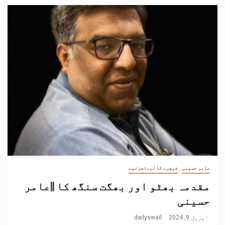
عامر حسینی
فیچر، کالم،تجزئیے
مقدمہ بھٹو اور بھگت سنگھ کا ||عامر
حسینی
اپریل 9, 2024
dailyswail