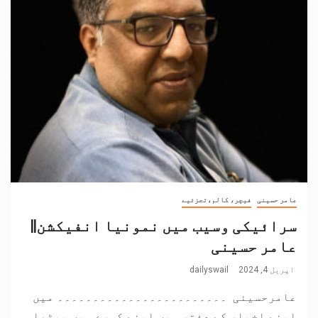
عامر حسینی
فیچر، کالم،تجزئیے
سرائیکی وسیب میں نمونیا انفیکشن||
عامر حسینی
اپریل 4, 2024
dailyswail
عامرحسینی ۔۔۔۔۔۔۔۔۔۔۔۔۔۔۔۔۔۔۔۔۔۔۔۔ میں
اپنے اخبار کے دفتر میں اپنے کمرے میں بیٹھا