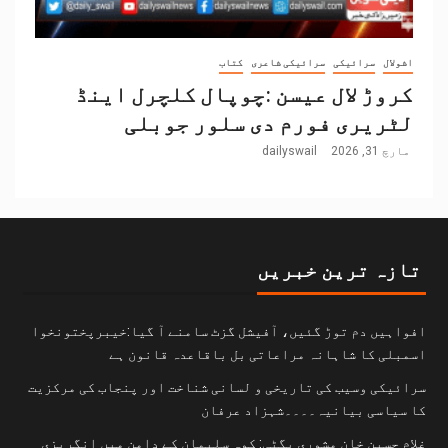
اشولال
سرائیکی
سرائیکی شاعری
کتاب
کروڑ لال عیسن :چوپال کلچرل اینڈ
لٹریری فورم دی سلور جوبلی
مارچ 31, 2026
dailyswail
تازہ ترین خبریں
افواہیں دم توڑ گئیں، آفیشل گزٹ سامنے آ گیا:خیبرپختونخوا
اسمبلی کا شاہانہ مراعاتی بل باقاعدہ قانون ہے
سرائیکی وسیب کی تاریخی و لسانی شناخت اور پنجاب کی مرکزیت
کا سیاسی بیانیہ۔۔۔۔شہزاد عرفان
غلام حسین خان مشوری بگٹی: کوہ سلیمان کے دامن میں انگریزی