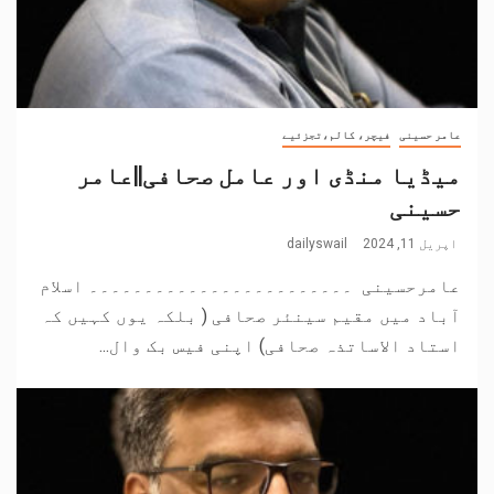
عامر حسینی
فیچر، کالم،تجزئیے
میڈیا منڈی اور عامل صحافی||عامر
حسینی
اپریل 11, 2024
dailyswail
عامرحسینی ۔۔۔۔۔۔۔۔۔۔۔۔۔۔۔۔۔۔۔۔۔۔۔۔ اسلام
آباد میں مقیم سینئر صحافی ( بلکہ یوں کہیں کہ
استاد الاساتذہ صحافی) اپنی فیس بک وال...