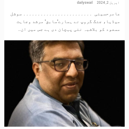
اپریل 2, 2024
dailyswail
عامرحسینی ۔۔۔۔۔۔۔۔۔۔۔۔۔۔۔۔۔۔۔۔۔۔۔۔ سوشل
میڈیا، جنگ گروپ نے ہمارے'سابق' مرشد وجاہت
مسعود کو بلاشبہ نئی پہچان دی ہے جس میں ان...