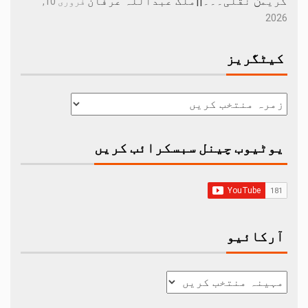
کریمݨ نقلی۔۔۔||ملک عبداللہ عرفان
فروری 10,
2026
کیٹگریز
یوٹیوب چینل سبسکرائب کریں
آرکائیو