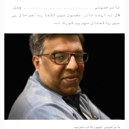
عامرحسینی ۔۔۔۔۔۔۔۔۔۔۔۔۔۔۔۔۔۔۔۔۔۔۔۔ چمن
لال نے اپنے تازہ مضمون میں لکھا ہے : جب حال ہی
میں پاکستان سپریم کورٹ نے...
عامر حسینی
فیچر، کالم،تجزئیے