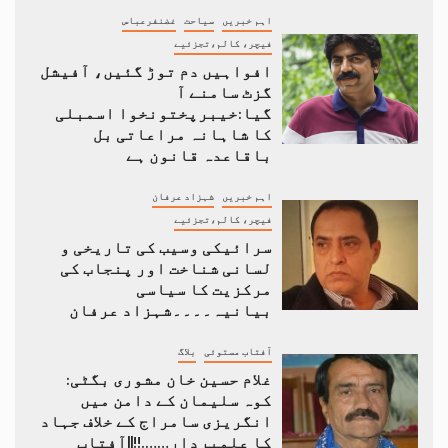
اہم خبریں
سیاحت
غضنفرعباس
فیچر، کالم،تجزئیے
افواہیں دم توڑ گئیں، آفیشل
گزٹ سامنے آ
گیا:خیبرپختونخوا اسمبلی
کا شاہانہ مراعاتی بل
باقاعدہ قانون ہے
اہم خبریں
شہزاد عرفان
فیچر، کالم،تجزئیے
سرائیکی وسیب کی تاریخی و
لسانی شناخت اور پنجاب کی
مرکزیت کا سیاسی
بیانیہ۔۔۔۔شہزاد عرفان
آفتاب مستوئی
بلاگ
غلام حسین خان مشوری بگٹی:
کوہ سلیمان کے دامن میں
انگریزی سامراج کے خلاف جہاد
کا علمبردار…….!!||آفتاب