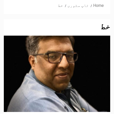
Home
ٹاپ سٹوری
خط
خط