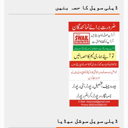
ڈیلی سویل کا حصہ بنیں
ڈیلی سویل سوشل میڈیا