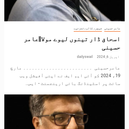
عامر حسینی
فیچر، کالم،تجزئیے
اسحاق ڈار تینوں لیوے مولا||عامر
حسینی
اپریل 6, 2024
dailyswail
عامرحسینی ۔۔۔۔۔۔۔۔۔۔۔۔۔۔۔۔۔۔۔۔۔۔۔۔ مارچ
19، 2024 کو آئی ایم ایف نے اپنی آفیشل ویب
سائٹ پر اسٹینڈنگ بائی ارینجمنٹ - ایس...