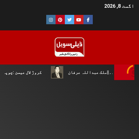
اگست 8, 2026
لک عبداللہ عرفان
کروڑ لال عیسن :چوپال کلچرل اینڈ لٹری