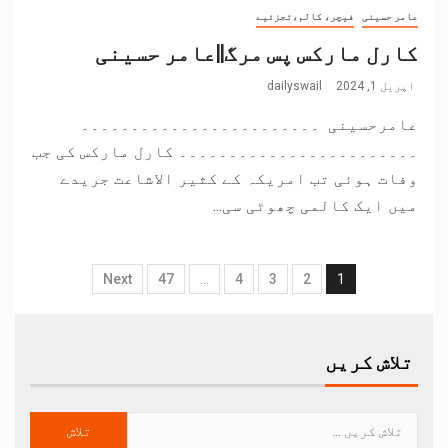
عامر حسینی
فیچر، کالم،تجزئیے
کارل مارکس پس مرگ||عامر حسینی
اپریل 1, 2024
dailyswail
عامرحسینی ۔۔۔۔۔۔۔۔۔۔۔۔۔۔۔۔۔۔۔۔۔۔۔۔
۔۔۔۔۔۔۔۔۔۔۔۔۔۔۔۔۔۔۔۔۔۔۔۔ کارل مارکس کی جب
وفات ہوئی تب امریکہ کے کثیر الاشاعت جریدے
میں ایک کالمی چھوٹی سی...
Next
47
…
4
3
2
1
تلاش کریں