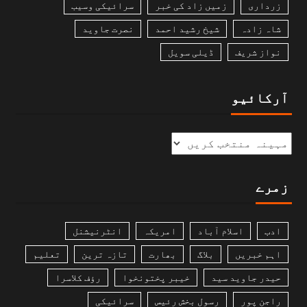
زرداری
زمیں زاد کی خبر
سرائیکی وسیب
شاہ زادہ
شیخ رشید احمد
نصرت جاوید
نواز شریف
ڈیلی سویل
آرکائیو
زمرے
ادب
اسلام آباد
امریکہ
انٹرنیشنل
اہم خبریں
بلاگ
بھارت
تازہ ترین
تعلیم
حیدر جاوید سید
خیبر پختونخوا
رؤف کلاسرا
راجن پور
رسول بخش رئیس
سرائیکی