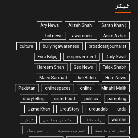
ٹیگز
Ary News
Alizeh Shah
) Sarah Khan
bol news
awareness
Asim Azhar
culture
bullyingawareness
broadcastjournalist
Esra Bilgiç
empowerment
Daily Swail
Hareem Shah
Geo News
Falak Shabir
Marvi Sarmad
Joe Biden
Hum News
Pakistan
onlinespaces
online
Minahil Malik
storytelling
sisterhood
politics
parenting
Uzma Khan
UrduStory
urduadab
urdu
woman
بلھے شاہ
بھٹو کی پھانسی
ترکی
حیدر جاوید سید
خبریں،تبصرے
راحموں شاہ