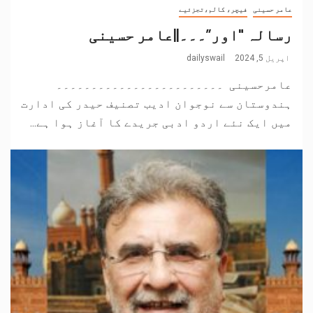
عامر حسینی
فیچر، کالم،تجزئیے
رسالہ "اور”۔۔۔||عامر حسینی
اپریل 5, 2024
dailyswail
عامرحسینی ۔۔۔۔۔۔۔۔۔۔۔۔۔۔۔۔۔۔۔۔۔۔۔۔
ہندوستان سے نوجوان ادیب تصنیف حیدر کی ادارت
میں ایک نئے اردو ادبی جریدے کا آغاز ہوا ہے...