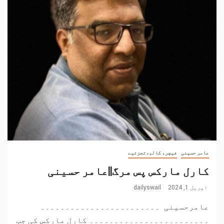
عامر حسینی
فیچر، کالم،تجزئیے
کارل مارکس پس مرگ||عامر حسینی
اپریل 1, 2024
dailyswail
عامرحسینی ۔۔۔۔۔۔۔۔۔۔۔۔۔۔۔۔۔۔۔۔۔۔۔۔
۔۔۔۔۔۔۔۔۔۔۔۔۔۔۔۔۔۔۔۔۔۔۔۔ کارل مارکس کی جب