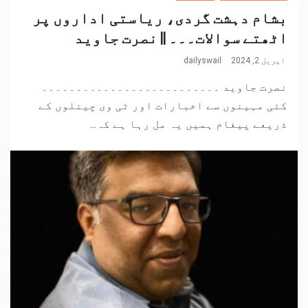
بشام دہشت گردی، ریاستی اداروں پر
اٹھتے سوالات۔۔۔ || نصرت جاوید
اپریل 2, 2024
dailyswail
نصرت جاوید ۔۔۔۔۔۔۔۔۔۔۔۔۔۔۔۔۔۔۔۔۔۔۔۔۔۔
کئی مہینوں سے اخبارات اور ٹی وی چینلوں کے
ذریعے پیغام ہمیں یہ مل رہا ہے کہ...