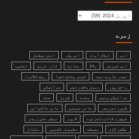
زمرے
ادب
اسلام آباد
امریکہ
انٹرنیشنل
اہم خبریں
بلاگ
بھارت
تازہ ترین
تعلیم
حیدر جاوید سید
خیبر پختونخوا
رؤف کلاسرا
راجن پور
رسول بخش رئیس
سرائیکی
سرائیکی وسیب
سندھ
شوبز
صحت
ظہور دھریجہ
عامر حسینی
عامر خاکوانی
فیچر، کالم،تجزئیے
لاہور
مبشر علی زیدی
مظفر گڑھ
معیشت
مقبوضہ کشمیر
ملتان