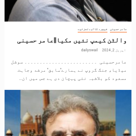
عامر حسینی
فیچر، کالم،تجزئیے
والٹن کیمپ نئیں مکیا||عامر حسینی
اپریل 2, 2024
dailyswail
عامرحسینی ۔۔۔۔۔۔۔۔۔۔۔۔۔۔۔۔۔۔۔۔۔۔۔۔ سوشل
میڈیا، جنگ گروپ نے ہمارے'سابق' مرشد وجاہت
مسعود کو بلاشبہ نئی پہچان دی ہے جس میں ان...