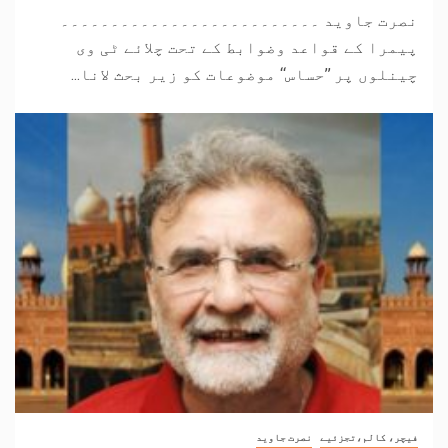
نصرت جاوید ۔۔۔۔۔۔۔۔۔۔۔۔۔۔۔۔۔۔۔۔۔۔۔۔۔۔
پیمرا کے قواعد وضوابط کے تحت چلائے ٹی وی
چینلوں پر ’’حساس‘‘ موضوعات کو زیر بحث لانا...
فیچر، کالم،تجزئیے
نصرت جاوید