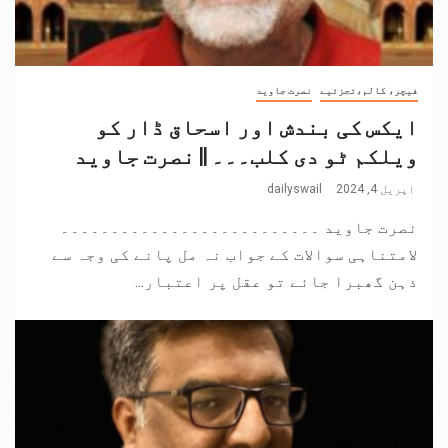
فیچر، کالم،تجزئیے
نصرت جاوید
ایکس کی بندش اور اسحاق ڈار کو
ویلکم ٹو دی کلب۔۔۔ || نصرت جاوید
اپریل 4, 2024
dailyswail
نصرت جاوید ۔۔۔۔۔۔۔۔۔۔۔۔۔۔۔۔۔۔۔۔۔۔۔۔۔۔
لامتناہی سوالات کے جواب نہ مل پانے کی وجہ سے
ذہن گھبرا جائے تو عقل پر اعتبار...