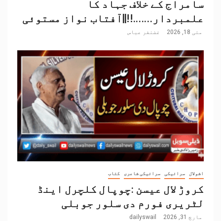
سامراج کے خلاف جہاد کا
علمبردار…….!!||آفتاب نواز مستوئی
مئی 18, 2026
غضنفر عباس
اشولال
سرائیکی
سرائیکی شاعری
کتاب
کروڑ لال عیسن :چوپال کلچرل اینڈ
لٹریری فورم دی سلور جوبلی
مارچ 31, 2026
dailyswail