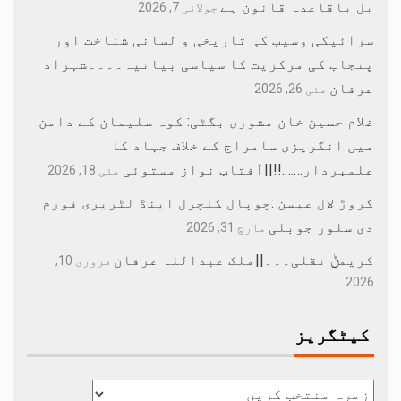
بل باقاعدہ قانون ہے
جولائی 7, 2026
سرائیکی وسیب کی تاریخی و لسانی شناخت اور
پنجاب کی مرکزیت کا سیاسی بیانیہ۔۔۔۔شہزاد
عرفان
مئی 26, 2026
غلام حسین خان مشوری بگٹی: کوہ سلیمان کے دامن
میں انگریزی سامراج کے خلاف جہاد کا
علمبردار…….!!||آفتاب نواز مستوئی
مئی 18, 2026
کروڑ لال عیسن :چوپال کلچرل اینڈ لٹریری فورم
دی سلور جوبلی
مارچ 31, 2026
کریمݨ نقلی۔۔۔||ملک عبداللہ عرفان
فروری 10,
2026
کیٹگریز