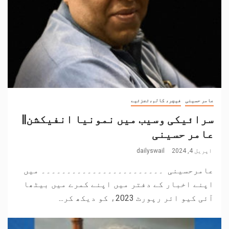
عامر حسینی
فیچر، کالم،تجزئیے
سرائیکی وسیب میں نمونیا انفیکشن||
عامر حسینی
اپریل 4, 2024
dailyswail
عامرحسینی ۔۔۔۔۔۔۔۔۔۔۔۔۔۔۔۔۔۔۔۔۔۔۔۔ میں
اپنے اخبار کے دفتر میں اپنے کمرے میں بیٹھا
آئی کیو ائر رپورٹ 2023ء کو دیکھ کر...