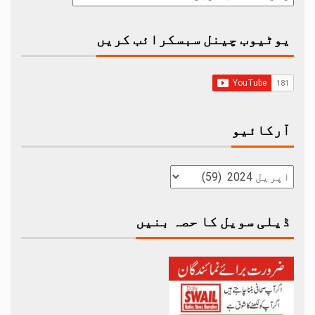
یوٹیوب چینل سبسکرائب کریں
آرکائیو
ڈیلی سویل کا حصہ بنیں