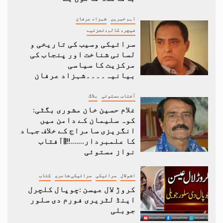
اہم خبریں
شہزاد عرفان
فیچر، کالم،تجزئیے
سرائیکی وسیب کی تاریخی و
لسانی شناخت اور پنجاب کی
مرکزیت کا سیاسی
بیانیہ۔۔۔۔شہزاد عرفان
آفتاب مستوئی
بلاگ
غلام حسین خان مشوری بگٹی:
کوہ سلیمان کے دامن میں
انگریزی سامراج کے خلاف جہاد
کا علمبردار…….!!||آفتاب
نواز مستوئی
اشولال
سرائیکی
سرائیکی شاعری
کتاب
کروڑ لال عیسن :چوپال کلچرل
اینڈ لٹریری فورم دی سلور
جوبلی