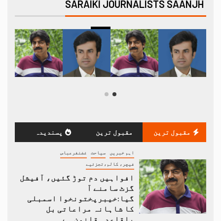
SARAIKI JOURNALISTS SAANJH
مقبول ترین
مقبول ترین
پسندیدہ
اہم خبریں
سیاحت
غضنفرعباس
فیچر، کالم،تجزئیے
افواہیں دم توڑ گئیں، آفیشل
گزٹ سامنے آ
گیا:خیبرپختونخوا اسمبلی
کا شاہانہ مراعاتی بل
باقاعدہ قانون ہے