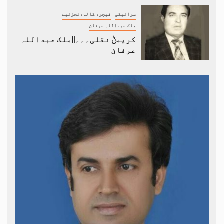
سرائیکی
فیچر، کالم،تجزئیے
ملک عبداللہ عرفان
کریمݨ نقلی۔۔۔||ملک عبداللہ
عرفان