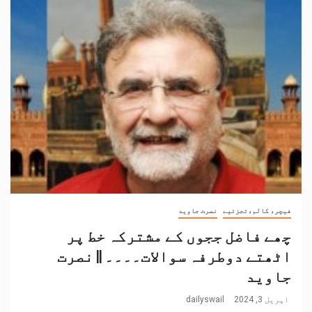
فیچر، کالم،تجزئیے
نصرت جاوید
چھے فاضل ججوں کے مشترکہ خط پر
اٹھتے دوطرفہ سوالات۔۔۔۔ || نصرت
جاوید
اپریل 3, 2024
dailyswail