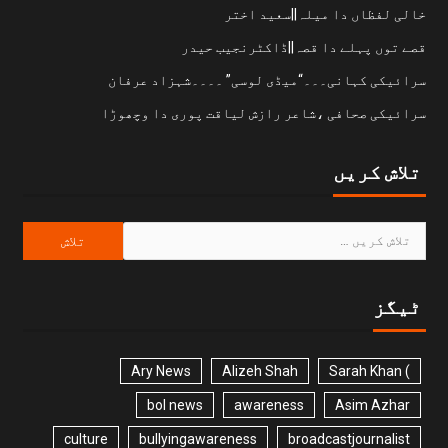
خالی لفظاں دا میلہ||سعید اختر
قصے توں پہلے دا قصہ||ڈاکٹرنجیب حیدر
سرائیکی کہانی۔۔۔“میڈی لوسی” ۔۔۔۔شہزاد عرفان
سرائیکی صحافی ،شاعر رازش لیاقت پوری دا وچھوڑا
تلاش کریں
ٹیگز
Ary News
Alizeh Shah
) Sarah Khan
bol news
awareness
Asim Azhar
culture
bullyingawareness
broadcastjournalist