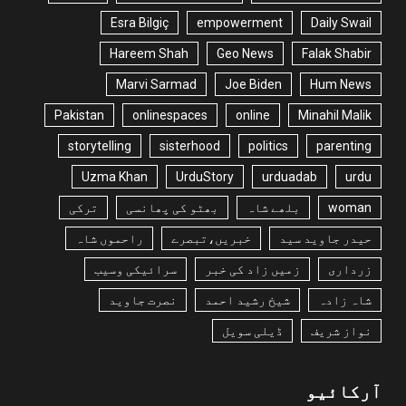
Esra Bilgiç
empowerment
Daily Swail
Hareem Shah
Geo News
Falak Shabir
Marvi Sarmad
Joe Biden
Hum News
Pakistan
onlinespaces
online
Minahil Malik
storytelling
sisterhood
politics
parenting
Uzma Khan
UrduStory
urduadab
urdu
woman
بلھے شاہ
بھٹو کی پھانسی
ترکی
حیدر جاوید سید
خبریں،تبصرے
راحموں شاہ
زرداری
زمیں زاد کی خبر
سرائیکی وسیب
شاہ زادہ
شیخ رشید احمد
نصرت جاوید
نواز شریف
ڈیلی سویل
آرکائیو