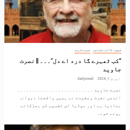
فیچر، کالم،تجزئیے
نصرت جاوید
"کب ٹھہرے گا درد اے دل”۔۔۔ || نصرت
جاوید
اپریل 1, 2024
dailyswail
نصرت جاوید ۔۔۔۔۔۔۔۔۔۔۔۔۔۔۔۔۔۔۔۔۔۔۔۔۔۔
اندھی نفرت وعقیدت نے ہمیں واقعتا دیوانہ
بنادیا ہے اور میڈیا اس تقسیم کو بھڑکاتے
ہوئے خود...