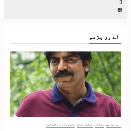
اے وی پڑھو
اہم خبریں
سیاحت
غضنفرعباس
فیچر، کالم،تجزئیے