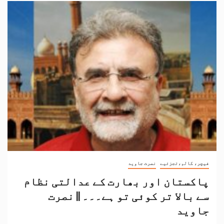
فیچر، کالم،تجزئیے
نصرت جاوید
پاکستان اور بھارت کے عدالتی نظام
سے بالا تر کوئی تو ہے۔۔۔ || نصرت
جاوید