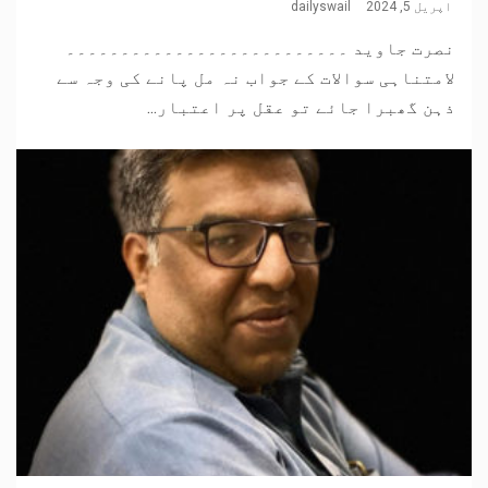
اپریل 5, 2024
dailyswail
نصرت جاوید ۔۔۔۔۔۔۔۔۔۔۔۔۔۔۔۔۔۔۔۔۔۔۔۔۔۔
لامتناہی سوالات کے جواب نہ مل پانے کی وجہ سے
ذہن گھبرا جائے تو عقل پر اعتبار...