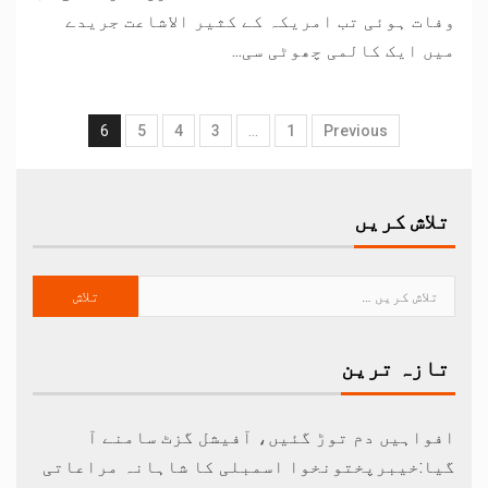
وفات ہوئی تب امریکہ کے کثیر الاشاعت جریدے
میں ایک کالمی چھوٹی سی...
6
5
4
3
…
1
Previous
تلاش کریں
تازہ ترین
افواہیں دم توڑ گئیں، آفیشل گزٹ سامنے آ
گیا:خیبرپختونخوا اسمبلی کا شاہانہ مراعاتی