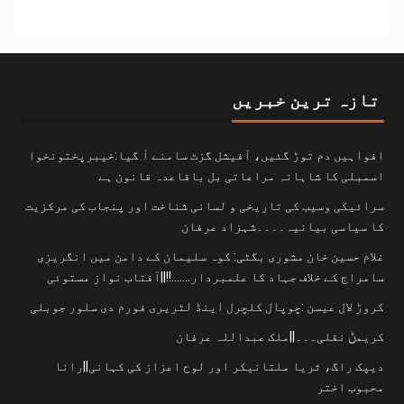
تازہ ترین خبریں
افواہیں دم توڑ گئیں، آفیشل گزٹ سامنے آ گیا:خیبرپختونخوا
اسمبلی کا شاہانہ مراعاتی بل باقاعدہ قانون ہے
سرائیکی وسیب کی تاریخی و لسانی شناخت اور پنجاب کی مرکزیت
کا سیاسی بیانیہ۔۔۔۔شہزاد عرفان
غلام حسین خان مشوری بگٹی: کوہ سلیمان کے دامن میں انگریزی
سامراج کے خلاف جہاد کا علمبردار…….!!||آفتاب نواز مستوئی
کروڑ لال عیسن :چوپال کلچرل اینڈ لٹریری فورم دی سلور جوبلی
کریمݨ نقلی۔۔۔||ملک عبداللہ عرفان
دیپک راگ، ثریا ملتانیکر اور لوح اعزاز کی کہانی||رانا
محبوب اختر