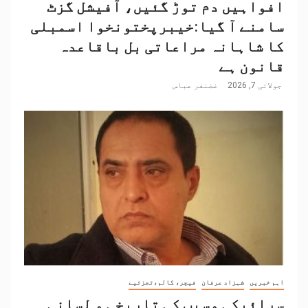
افواہیں دم توڑ گئیں، آفیشل گزٹ
سامنے آ گیا:خیبرپختونخوا اسمبلی
کا شاہانہ مراعاتی بل باقاعدہ
قانون ہے
جولائی 7, 2026
غضنفر عباس
اہم خبریں
شہزاد عرفان
فیچر، کالم،تجزئیے
سرائیکی وسیب کی تاریخی و لسانی