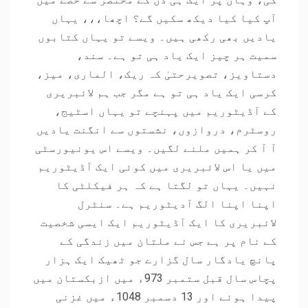
آپ کیا کیا دیکھ سکیں گے؟ اچھا،،، یہاں
یادیں بھی رکھی ہیں۔ ویسے تو یہاں کتابوں
سمیت ہر چیز ایک یاد ہی تو ہے۔ سند،
دستاویز، تصویرحتیٰ کہ ریک، الماری، میز،
کرسی ایک یاد ہی تو ہے مگر جب ہم لائبریری
کے آڈیٹوریم میں پہنچے تو یہاں اسٹیج،
روسٹرم، دروازوں، نشستوں سے انگنت یادیں
آ آ کر ہمیں ملنے لگیں۔ ویسے اس یونیورسٹی
میں یا اس لائبریری میں کوئی ایک آڈیٹوریم
نہیں۔ یہاں تو لگتا ہے کہ ہر فیکلٹی کا
اپنا اپنا الگ آدیٹوریم ہے۔ سنٹرل
لائبریری کا ایک آڈیٹوریم ایک ایسی شخصیت
کے نام پر ہے جس نے ملتان میں زندگی کے
پانچ یادگار سال گزارے جو ٹھیک ایک ہزار
پچاس سال قبل ستمبر 973ء میں ازبکستان میں
پیدا ہوئے اور 13 دسمبر 1048ء میں غزنی