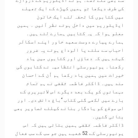
سے بھی ملے تھے۔ ہم نے آڈیٹوریم کے دروازے
کی طرف دیکھا تو ہمیں کپڑے کے ایک تھیلے
میں کتابوں کا تحفہ لئے ایک خاتون
ایڈیٹوریم میں داخل ہوتے نظر آئیں ۔ ہمیں
معلو ہوا کہ یہ کتابیں ہمارے لئے ہیں۔
ہمارے پیارے دوست سعید خاور اپنے اسکالر
احباب سے ملتے یا الوداع ہوتے یہ ضرور
کہتے ہیں کہ دعاؤں اور کتابوں میں یاد
رکھنا۔ یونیورسٹی انتظامیہ نے کتابوں کی
خیرات میں ہمیں یاد رکھا ہم اُن کے احسان
مند ہیں۔ ڈاکٹر فاطمہ ثقفی نے ہم تمام
مہمانوں کو یکے بعد دیگرے اس لائبریری کے
بارے میں لکھی گئی کتاب “باغ دانش دی۔ اور
اس موقع کو یادگار بنانے کیلئے تصاویر بھی
بنائی گئیں۔
ڈاکٹر فاطمہ ثقفی ہمیں بتاتی ہیں کہ اس
یونیورسٹی کے 52 شعبے ہیں جو سب کے سب فعال