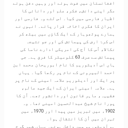
افغانستان میں فوت ہوئے اور وہیں دفن ہوئے
مگر اپنی دانش، فکر، علم اور دانائی کا
اظہار فارسی میں کیا۔ اس لئے وہ فارسی اور
ایران کا فکری اثاثہ قرار پائے۔ انہوں نے
ہمارے پوٹھوہار کے ایک گاؤں میں بیٹھ کر
اس کرۂ ارض کی پیمائش کی اور جو نتیجہ
نکالا، اُس کا آج کی امریکی ادارے ناسا کی
پیمائش سے صرف 63 کلومیٹر کا فرق ہے۔ جی
ہاں اس آدیٹوریم کا نام ابوریحان محمد ابن
احمد البیرونی کے نام پر رکھا گیا۔ یہاں
پر ایک اور آدیٹوریم علامہ امینی کے نام پر
ہے۔ علامہ امینی ایران کے ایک جید عالم،
فقیہہ، ماہر قانون اور دانشور تھے۔ اُن کا
پورا نام شیخ عبدالحسین امینی تھا۔ وہ
1902ء میں تبریز میں پیدا اور 1970ء میں
تہران میں اُن کا انتقال ہوا۔
ہم آدیٹوریم میں داخل ہوئے۔ یہاں شیر گرج