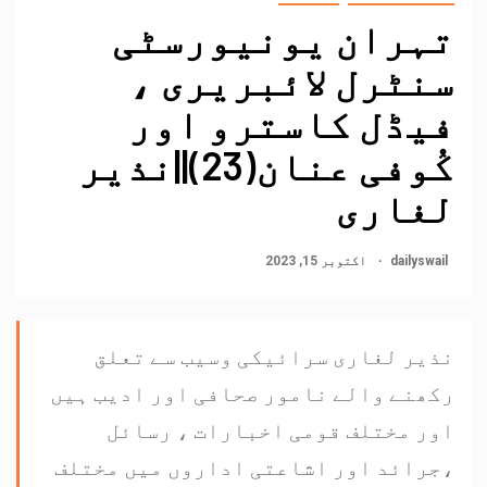
تہران یونیورسٹی
سنٹرل لائبریری ،
فیڈل کاسترو اور
کُوفی عنان(23)||نذیر
لغاری
dailyswail
اکتوبر 15, 2023
نذیر لغاری سرائیکی وسیب سے تعلق
رکھنے والے نامور صحافی اور ادیب ہیں
اور مختلف قومی اخبارات ، رسائل
،جرائد اور اشاعتی اداروں میں مختلف