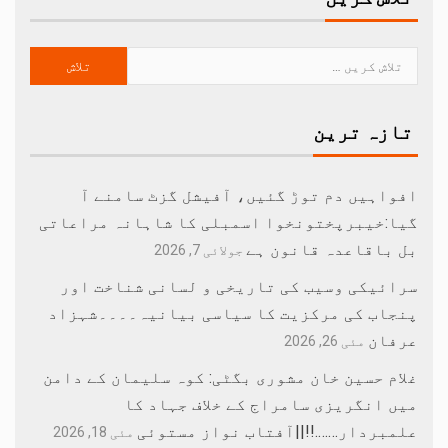
تازہ ترین
افواہیں دم توڑ گئیں، آفیشل گزٹ سامنے آ
گیا:خیبرپختونخوا اسمبلی کا شاہانہ مراعاتی
بل باقاعدہ قانون ہے
جولائی 7, 2026
سرائیکی وسیب کی تاریخی و لسانی شناخت اور
پنجاب کی مرکزیت کا سیاسی بیانیہ۔۔۔۔شہزاد
عرفان
مئی 26, 2026
غلام حسین خان مشوری بگٹی: کوہ سلیمان کے دامن
میں انگریزی سامراج کے خلاف جہاد کا
علمبردار…….!!||آفتاب نواز مستوئی
مئی 18, 2026