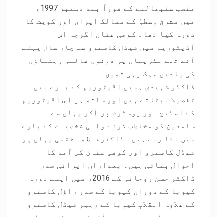
منصب سنبھالنے کے فوراً بعد دسمبر 1997ء
میں مشرق وسطیٰ کے ممالک ایران اور کویت کا
دورہ کیا تھا۔ کوفی عنان اگرچہ اس
آڈیٹوریم میں فیڈل کاسترو سے چار سال پہلے
آئے تھے مگریہاں پر دونوں عالمی رہنماؤں
کی یادیں مہک رہی تھیں۔
ڈاکٹر شہیدی ہمیں آڈیٹوریم کے بارے میں
تفصیلات بتاتے ہیں اور ساتھ ہی اس آڈیٹوریم
کے اسٹیج اور روسٹرم پر آکر یہاں سے
سامعین کو مخاطب کرنے والی شخصیات کے بارے
میں بتا رہے ہیں۔ ڈاکٹرفاطمہ ثقفی یہاں پر
فیڈل کاسترو اور کوفی عنان کی آمد کا
احوال بتاتی ہیں۔ بعدازاں ایرانی صدر
ڈاکٹر حسن روحانی کے 2016ء میں اپنے دورۂ
کیوبا کے دوران کیوبا کے صدر راؤل کاسترو
کے علاوہ انقلابِ کیوبا کے رہبر فیڈل کاسترو