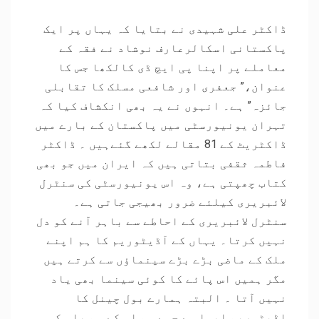
ڈاکٹر علی شہیدی نے بتایا کہ یہاں پر ایک
پاکستانی اسکالرعارف نوشاد نے فقہ کے
معاملے پر اپنا پی ایچ ڈی کالکھا جس کا
عنوان،” جعفری اور شافعی مسلک کا تقابلی
جائزہ” ہے۔ انہوں نے یہ بھی انکشاف کیا کہ
تہران یونیورسٹی میں پاکستان کے بارے میں
ڈاکٹریٹ کے 81 مقالے لکھے گئےہیں ۔ ڈاکٹر
فاطمہ ثقفی بتاتی ہیں کہ ایران میں جو بھی
کتاب چھپتی ہے، وہ اس یونیورسٹی کی سنٹرل
لائبریری کیلئے ضرور بھیجی جاتی ہے۔
سنٹرل لائبریری کے احاطے سے باہر آنے کو دل
نہیں کرتا۔ یہاں کے آڈیٹوریم کا ہم اپنے
ملک کے ماضی بڑے بڑے سینماؤں سے کرتے ہیں
مگر ہمیں اس پائے کا کوئی سینما بھی یاد
نہیں آتا ۔ البتہ ہمارے بول چینل کا
اڈیٹوریم ایسا ہے جسے ہم اس کے ہم پلہ کہہ