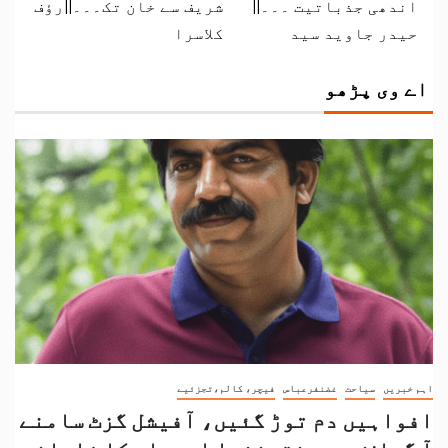
اندھی جذباتیت ۔۔۔||
شریف سے خان تک۔۔۔||رؤف
حیدر جاوید سید
کلاسرا
اے وی پڑھو
اہم خبریں
سیاحت
غضنفرعباس
فیچر، کالم،تجزئیے
افواہیں دم توڑ گئیں، آفیشل گزٹ سامنے