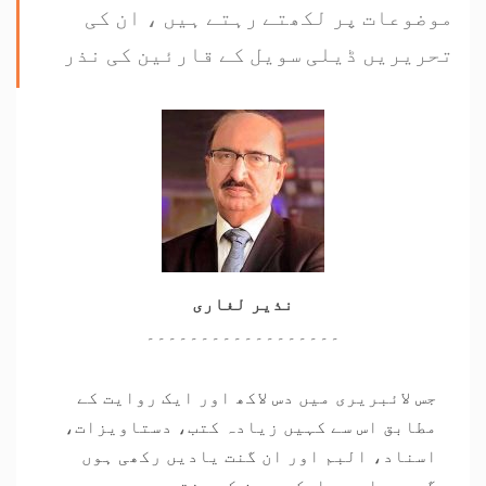
موضوعات پر لکھتے رہتے ہیں ، ان کی
تحریریں ڈیلی سویل کے قارئین کی نذر
نذیر لغاری
۔۔۔۔۔۔۔۔۔۔۔۔۔۔۔۔۔۔
جس لائبریری میں دس لاکھ اور ایک روایت کے
مطابق اس سے کہیں زیادہ کتب، دستاویزات،
اسناد، البم اور ان گنت یادیں رکھی ہوں
گی، وہاں پر ایک ہی دن کے مختصر سے حصے میں