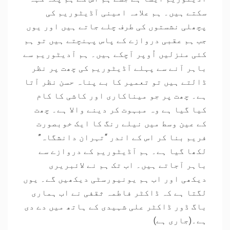
سکتے ہیں۔ ہم علامہ امینی آڈیٹوریم کی
پچھلی نشستوں کی طرف چلے جاتے ہیں اور یوں
جب ہم عقبی دروازے کے پاس پہنچتے ہیں تو ہم
کئی منزلیں اُوپر آچکے ہیں۔ ہم آدیٹوریم سے
باہر آنے سے پہلے آڈیٹوریم کی چھت پر نظر
ڈالتے ہیں تو تعمیر کا بے پناہ حسن نظر آتا
ہے۔ چھت پر جو میناکاری اور کاشی کا کام
کیا گیا ہے وہ مبہوت کر دینے والا ہے۔ چھت
کے عین وسط میں نیلے رنگ کا ایک خوبصورت
فریم بنا کر اس کے اندر “تہران دانشگاہ”
لکھا گیا ہے۔ ہم آڈیٹوریم کے دروازے سے
باہر آجاتے ہیں۔ اب تک ہم نے لائبریری
دیکھی اور اب ہم یونیورسٹی دیکھیں گے۔ یوں
لگتا ہے کہ ڈاکٹر فاطمہ ثقفی نے اب ہماری
باگ ڈور ڈاکٹر علی شہیدی کے ہاتھ میں دے دی
ہے۔(جاری ہے)