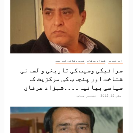
اہم خبریں
شہزاد عرفان
فیچر، کالم،تجزئیے
سرائیکی وسیب کی تاریخی و لسانی
شناخت اور پنجاب کی مرکزیت کا
سیاسی بیانیہ۔۔۔۔شہزاد عرفان
مئی 26, 2026
غضنفر عباس