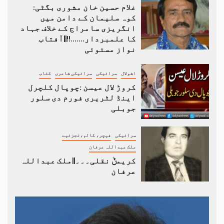
غلام حسین خان مشوری بگٹی:
کوہ سلیمان کے دامن میں
انگریزی سامراج کے خلاف جہاد
کا علمبردار…….!!||آفتاب
نواز مستوئی
اشولال
سرائیکی
سرائیکی شاعری
کتاب
کروڑ لال عیسن :چوپال کلچرل
اینڈ لٹریری فورم دی سلور
جوبلی
سرائیکی
فیچر، کالم،تجزئیے
ملک عبداللہ عرفان
کریمݨ نقلی۔۔۔||ملک عبداللہ
عرفان