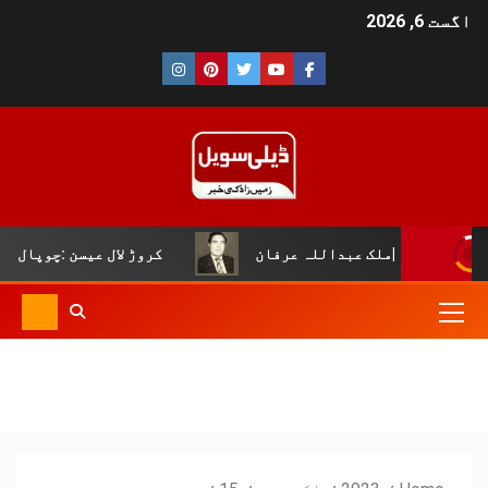
اگست 6, 2026
لک عبداللہ عرفان
کروڑ لال عیسن :چوپال کلچرل اینڈ لٹری