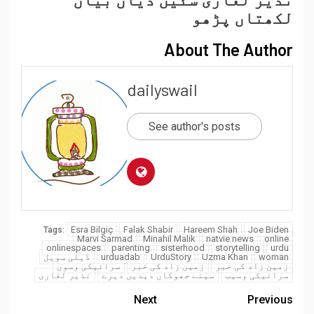
لکھتاں پڑھو
About The Author
dailyswail
See author's posts
Esra Bilgiç
Falak Shabir
Hareem Shah
Joe Biden
Tags:
Marvi Sarmad
Minahil Malik
natvie news
online
onlinespaces
parenting
sisterhood
storytelling
urdu
woman
Uzma Khan
UrduStory
urduadab
ڈیلی سویل
زمین زاد کی خبر
زمیں زاد کی خبر
سرائیکی وسوں
سرائیکی وسیب
سینے جھوکاں دیدیں دیرے
نذیر لغاری
Next
Previous