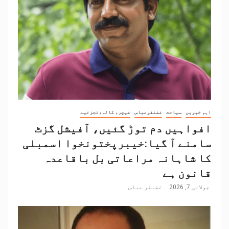
اہم خبریں
سیاحت
غضنفرعباس
فیچر، کالم،تجزئیے
افواہیں دم توڑ گئیں، آفیشل گزٹ
سامنے آ گیا:خیبرپختونخوا اسمبلی
کا شاہانہ مراعاتی بل باقاعدہ
قانون ہے
جولائی 7, 2026
غضنفر عباس