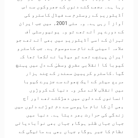
رہا ہے۔ مجھے گئے دنوں کے جھروکوں سے اس
آڈیٹوریم کے روسٹرم سے فیڈل کاسترو کی
آواز آ رہی ہے۔ وہ مئی 2001ء میں جب ایران
کے دورے پر آئے تھے تو وہ یونیورسٹی آف
تہران کے اسی آڈیٹوریم میں بھی آئے تھے جو
علامہ امینی کے نام سےموسوم ہے۔ جب کاسترو
ایران پہنچے تھے تو میڈیا نے لکھا تھا کہ
کیوبا کا انقلابی مشرقِ وسطیٰ کے دل میں پہنچ
گیا۔کاسترو کریبین سمندر کے چند ہزار
مربع میٹر کے ایک چھوٹے سے جزیرے کیوبا
میں انقلاب لائے مگر وہ دنیا کے کروڑوں
انسانوں کے دلوں میں دھڑکتے تھے اور آج
بھی اُن کا نام مایوسی سے دم توڑتے دلوں میں
زندگی کی حرارت بھر دیتا ہے۔ دنیا میں
جہاں جہاں ظلم ہوگا، جہاں بھی نوآبادیاتی
نظام کا جبر ہوگا، جہاں بھی بے مائیگی کے