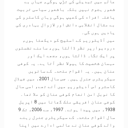
عالم میں تبدیلی کی تڑپ ہوگی، جہاں بے
شعور ہجوم نہیں بلکہ باشعور سیاسی تربیت
یافتہ افراد کی کھیپ ہوگی وہاں کاسترو کی
بے مثال انقلابی دانش اور لازوال بہادری کی
یادیں ہوں گی۔
میں آڈیٹوریم کے اسٹیج کو دیکھتا ہوں،
درودیوارپر نظر ڈالتا ہوں، سامنے نشستوں
پر ایک نگاہ ڈالتا ہوں، مجھے ایک اور
مہمان شخصیت کا ہیولا نظر آتا ہے۔ یہ کوفی
عنان ہیں۔ یہ اقوام متحدہ کے ساتویں
سیکریٹری جنرل ہیں۔ جس سال 2001ء میں فیڈل
کاسترو اس آدیٹوریم میں آئے تھے، اسی سال
کا نوبل امن انعام کوفی عنان کو ملا تھا۔
کوفی عنان افریقی ملک گھانا میں 8 اپریل
1938ء میں پیدا ہوئے۔ 1997ء سے 2006ء تک 9
سال اقوام متحدہ کے سیکریٹری جنرل رہنے
والے کوفی عنان نے عالمی ادارے میں اپنا