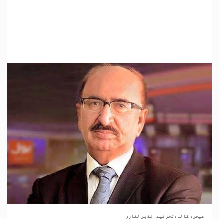
فیچر، کالم،تجزئیے
نذیر لغاری