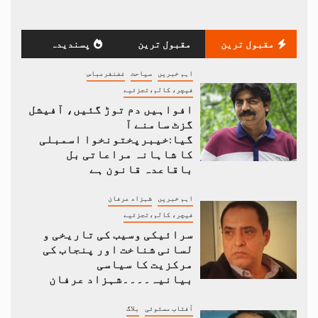
مقبول ترین
مقبول ترین
پسندیدہ
اہم خبریں
سیاحت
غضنفرعباس
فیچر، کالم،تجزئیے
افواہیں دم توڑ گئیں، آفیشل
گزٹ سامنے آ
گیا:خیبرپختونخوا اسمبلی
کا شاہانہ مراعاتی بل
باقاعدہ قانون ہے
اہم خبریں
شہزاد عرفان
فیچر، کالم،تجزئیے
سرائیکی وسیب کی تاریخی و
لسانی شناخت اور پنجاب کی
مرکزیت کا سیاسی
بیانیہ۔۔۔۔شہزاد عرفان
آفتاب مستوئی
بلاگ