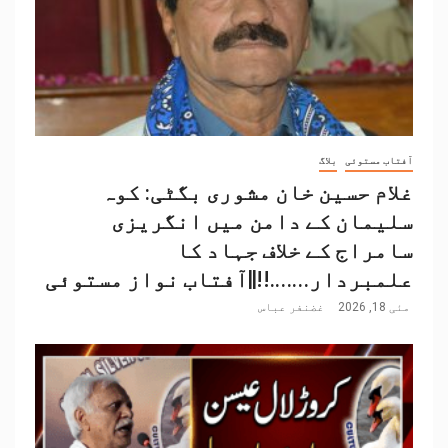
آفتاب مستوئی
بلاگ
غلام حسین خان مشوری بگٹی: کوہ
سلیمان کے دامن میں انگریزی
سامراج کے خلاف جہاد کا
علمبردار…….!!||آفتاب نواز مستوئی
مئی 18, 2026
غضنفر عباس