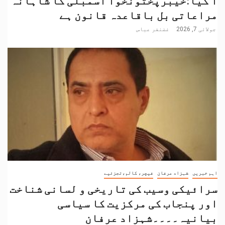
آ گیا:خیبرپختونخوا اسمبلی کا شاہانہ
مراعاتی بل باقاعدہ قانون ہے
جولائی 7, 2026
غضنفر عباس
اہم خبریں
شہزاد عرفان
فیچر، کالم،تجزئیے
سرائیکی وسیب کی تاریخی و لسانی شناخت
اور پنجاب کی مرکزیت کا سیاسی
بیانیہ۔۔۔۔شہزاد عرفان