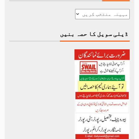
ڈیلی سویل کا حصہ بنیں