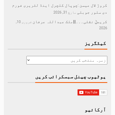
کروڑ لال عیسن :چوپال کلچرل اینڈ لٹریری فورم
دی سلور جوبلی
مارچ 31, 2026
کریمݨ نقلی۔۔۔||ملک عبداللہ عرفان
فروری 10,
2026
کیٹگریز
یوٹیوب چینل سبسکرائب کریں
آرکائیو