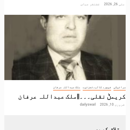
مئی 26, 2026
غضنفر عباس
سرائیکی
فیچر، کالم،تجزئیے
ملک عبداللہ عرفان
کریمݨ نقلی۔۔۔||ملک عبداللہ عرفان
فروری 10, 2026
dailyswail
تلاش کریں