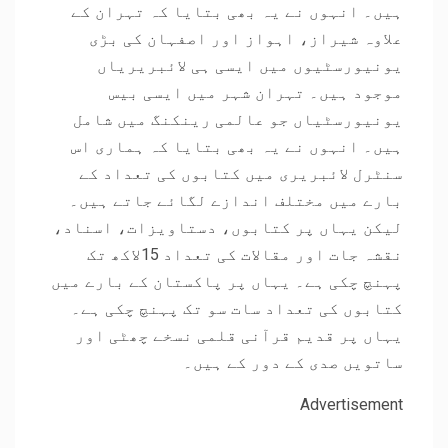
ہیں۔ انہوں نے یہ بھی بتایا کہ تہران کے
علاوہ شیراز، اہواز اور اصفہان کی بڑی
یونیورسٹیوں میں ایسی ہی لائبریریاں
موجود ہیں۔ تہران شہر میں ایسی بیس
یونیورسٹیاں جو عالمی رینکنگ میں شامل
ہیں۔ انہوں نے یہ بھی بتایا کہ ہماری اس
سنٹرل لائبریری میں کتابوں کی تعداد کے
بارے میں مختلف اندازے لگائے جاتے ہیں۔
لیکن یہاں پر کتابوں، دستاویزات، اسناد،
نقشہ جات اور مقالات کی تعداد 15لاکھ تک
پہنچ چکی ہے۔ یہاں پر پاکستان کے بارے میں
کتابوں کی تعداد سات سو تک پہنچ چکی ہے۔
یہاں پر قدیم قرآنی قلمی نسخے چھٹی اور
ساتویں صدی کے دور کے ہیں۔
Advertisement