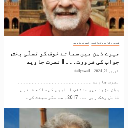
فیچر، کالم،تجزئیے
نصرت جاوید
میرے ذہن میں سمائے خوف کو تسلّی بخش
جواب کی ضرورت۔۔۔ || نصرت جاوید
اپریل 21, 2024
dailyswail
نصرت جاوید ۔۔۔۔۔۔۔۔۔۔۔۔۔۔۔۔۔۔۔۔۔۔۔۔۔۔
وطن عزیز میں منتخب اداروں کی ساکھ شاذہی
قابل رشک رہی ہے۔ 2017ء سے مگر سینٹ کی...