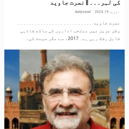
کی لہر۔۔۔ || نصرت جاوید
اپریل 19, 2024
dailyswail
نصرت جاوید ۔۔۔۔۔۔۔۔۔۔۔۔۔۔۔۔۔۔۔۔۔۔۔۔۔۔
وطن عزیز میں منتخب اداروں کی ساکھ شاذہی
قابل رشک رہی ہے۔ 2017ء سے مگر سینٹ کی...