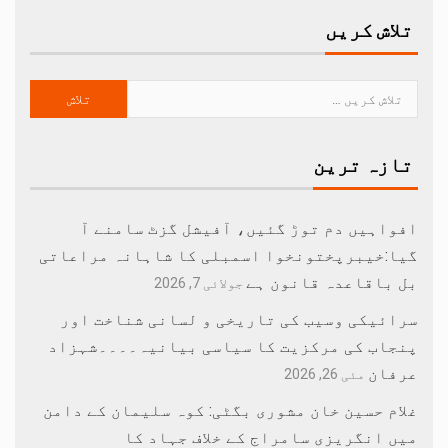
تلاش کریں
تازہ ترین
افواہیں دم توڑ گئیں، آفیشل گزٹ سامنے آ
گیا:خیبرپختونخوا اسمبلی کا شاہانہ مراعاتی
بل باقاعدہ قانون ہے
جولائی 7, 2026
سرائیکی وسیب کی تاریخی و لسانی شناخت اور
پنجاب کی مرکزیت کا سیاسی بیانیہ۔۔۔۔شہزاد
عرفان
مئی 26, 2026
غلام حسین خان مشوری بگٹی: کوہ سلیمان کے دامن
میں انگریزی سامراج کے خلاف جہاد کا