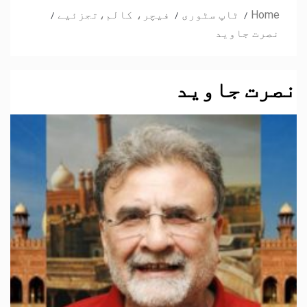
Home
ٹاپ سٹوری
فیچر، کالم،تجزئیے
نصرت جاوید
نصرت جاوید