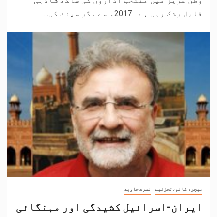
وطن عزیز میں منتخب اداروں کی ساکھ شاذہی
قابل رشک رہی ہے۔ 2017ء سے مگر سینٹ کی...
فیچر، کالم،تجزئیے
نصرت جاوید
ایران-اسرائیل کشیدگی اور مہنگائی