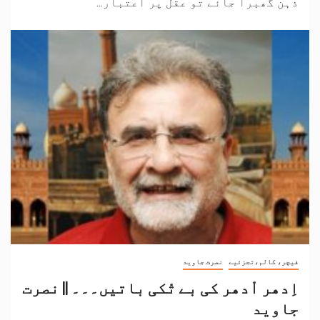
ذہن گھبرا جائے تو عقل پر اعتبار...
فیچر، کالم،تجزئیے
نصرت جاوید
اِدھر اْدھر کی بے تْکی باتیں۔۔۔ || نصرت
جاوید