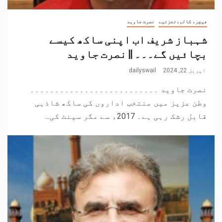
فیچر، کالم،تجزئیے
نصرت جاوید
شہباز شریف اب اپنی ساکھ کیسے
بچائیں گے۔۔۔ || نصرت جاوید
اپریل 22, 2024
dailyswail
نصرت جاوید ۔۔۔۔۔۔۔۔۔۔۔۔۔۔۔۔۔۔۔۔۔۔۔۔۔۔
وطن عزیز میں منتخب اداروں کی ساکھ شاذہی
قابل رشک رہی ہے۔ 2017ء سے مگر سینٹ کی...