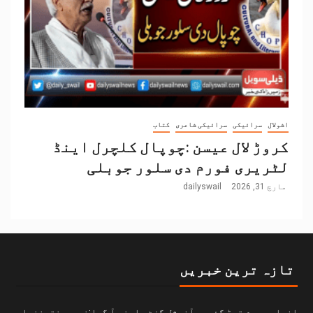
اشولال
سرائیکی
سرائیکی شاعری
کتاب
کروڑ لال عیسن :چوپال کلچرل اینڈ
لٹریری فورم دی سلور جوبلی
مارچ 31, 2026
dailyswail
تازہ ترین خبریں
افواہیں دم توڑ گئیں، آفیشل گزٹ سامنے آ گیا:خیبرپختونخوا