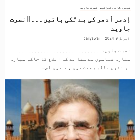
فیچر، کالم،تجزئیے
نصرت جاوید
اِدھر اْدھر کی بے تْکی باتیں۔۔۔ || نصرت
جاوید
اپریل 9, 2024
dailyswail
نصرت جاوید ۔۔۔۔۔۔۔۔۔۔۔۔۔۔۔۔۔۔۔۔۔۔۔۔۔۔
ستارہ شناسوں سے سنا ہے کہ ابلاغ کا حاکم سیارہ
ان دنوں عالم رجعت میں ہے۔میں اس...