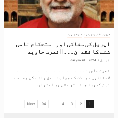
فیچر، کالم،تجزئیے
نصرت جاوید
اپریل کی سفاکی اور استحکام نامی
شئے کا فقدان۔۔۔ || نصرت جاوید
اپریل 7, 2024
dailyswail
نصرت جاوید ۔۔۔۔۔۔۔۔۔۔۔۔۔۔۔۔۔۔۔۔۔۔۔۔۔۔
لامتناہی سوالات کے جواب نہ مل پانے کی وجہ سے
ذہن گھبرا جائے تو عقل پر اعتبار...
Next
94
…
4
3
2
1