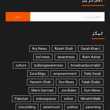
ٹیگز
Ary News
Alizeh Shah
) Sarah Khan
bol news
awareness
Asim Azhar
culture
bullyingawareness
broadcastjournalist
Esra Bilgiç
empowerment
Daily Swail
Hareem Shah
Geo News
Falak Shabir
Marvi Sarmad
Joe Biden
Hum News
Pakistan
onlinespaces
online
Minahil Malik
storytelling
sisterhood
politics
parenting