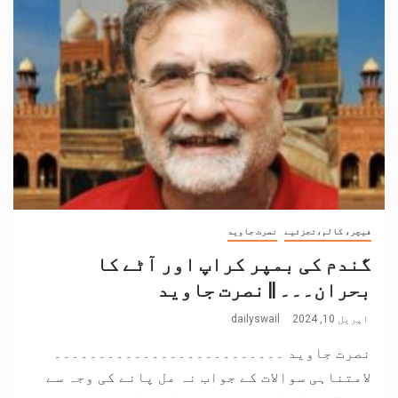
فیچر، کالم،تجزئیے
نصرت جاوید
گندم کی بمپر کراپ اور آٹے کا
بحران۔۔۔ || نصرت جاوید
اپریل 10, 2024
dailyswail
نصرت جاوید ۔۔۔۔۔۔۔۔۔۔۔۔۔۔۔۔۔۔۔۔۔۔۔۔۔۔
لامتناہی سوالات کے جواب نہ مل پانے کی وجہ سے