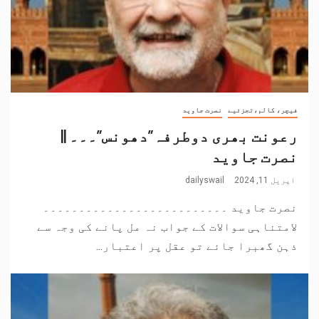
فیچر، کالم،تجزئیے
نصرت جاوید
رعونت بھری دوطرفہ”دھونس”۔۔۔ ||
نصرت جاوید
اپریل 11, 2024
dailyswail
نصرت جاوید ۔۔۔۔۔۔۔۔۔۔۔۔۔۔۔۔۔۔۔۔۔۔۔۔۔۔
لامتناہی سوالات کے جواب نہ مل پانے کی وجہ سے
ذہن گھبرا جائے تو عقل پر اعتبار...