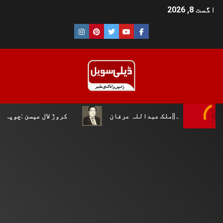
اگست 8, 2026
لہ عرفان
کروڑ لال عیسن :چوپال کلچرل اینڈ لٹریری فورم 