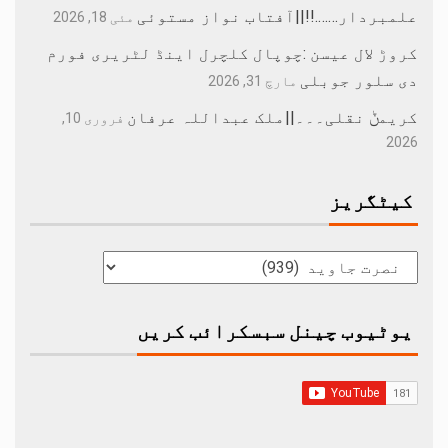
علمبردار…….!!||آفتاب نواز مستوئی
مئی 18, 2026
کروڑ لال عیسن :چوپال کلچرل اینڈ لٹریری فورم
دی سلور جوبلی
مارچ 31, 2026
کریمݨ نقلی۔۔۔||ملک عبداللہ عرفان
فروری 10,
2026
کیٹگریز
یوٹیوب چینل سبسکرائب کریں