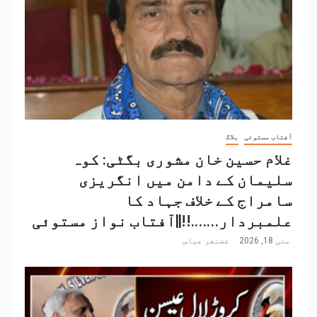
آفتاب مستوئی
بلاگ
غلام حسین خان مشوری بگٹی: کوہ
سلیمان کے دامن میں انگریزی
سامراج کے خلاف جہاد کا
علمبردار…….!!||آفتاب نواز مستوئی
مئی 18, 2026
غضنفر عباس