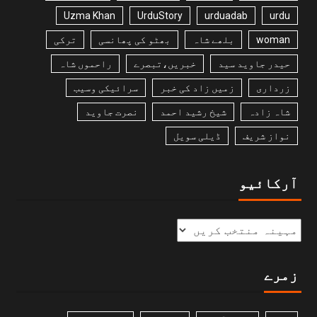
Uzma Khan
UrduStory
urduadab
urdu
woman
بلھے شاہ
بھٹو کی پھانسی
ترکی
حیدر جاوید سید
خبریں،تبصرے
راحموں شاہ
زرداری
زمیں زاد کی خبر
سرائیکی وسیب
شاہ زادہ
شیخ رشید احمد
نصرت جاوید
نواز شریف
ڈیلی سویل
آرکائیو
زمرے