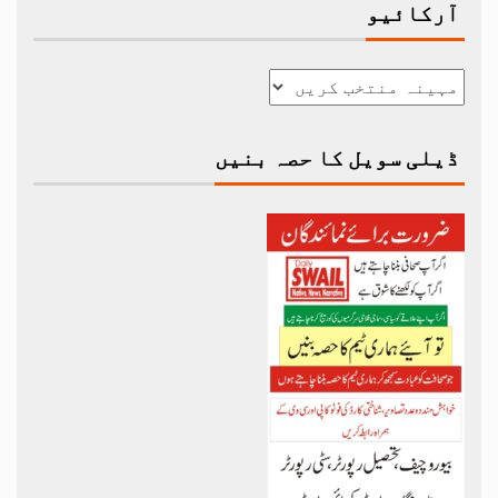
آرکائیو
ڈیلی سویل کا حصہ بنیں