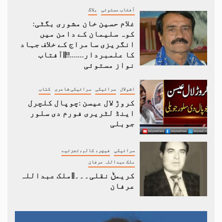
آفتاب مستوئی
بلاگ
غلام حسین خان مشوری بگٹی:
کوہ سلیمان کے دامن میں
انگریزی سامراج کے خلاف جہاد
کا علمبردار…….!!||آفتاب
نواز مستوئی
اشولال
سرائیکی
سرائیکی شاعری
کتاب
کروڑ لال عیسن :چوپال کلچرل
اینڈ لٹریری فورم دی سلور
جوبلی
سرائیکی
فیچر، کالم،تجزئیے
ملک عبداللہ عرفان
کریمݨ نقلی۔۔۔||ملک عبداللہ
عرفان