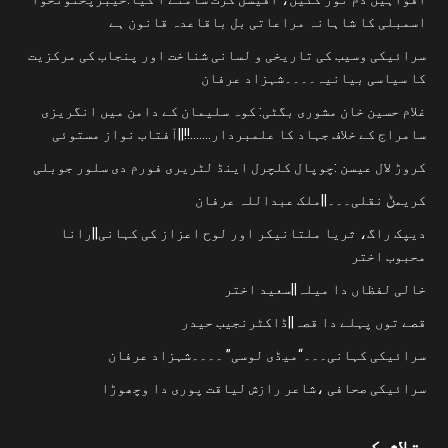
اسمبلی کا شاہانہ مراعاتی بل باقاعدہ قانون ہے
سرائیکی وسیب کی تاریخی و لسانی شناخت اور پنجاب کی مرکزیت
کا سیاسی بیانیہ۔۔۔۔شہزاد عرفان
غلام حسین خان مشوری بگٹی: کوہ سلیمان کے دامن میں انگریزی
سامراج کے خلاف جہاد کا علمبردار…….!!||آفتاب نواز مستوئی
کروڑ لال عیسن :چوپال کلچرل اینڈ لٹریری فورم دی سلور جوبلی
کریمݨ نقلی۔۔۔||ملک عبداللہ عرفان
دیپک راگ، ثریا ملتانیکر اور لوح اعزاز کی کہانی||رانا
محبوب اختر
خالی لفظاں دا میلہ||سعید اختر
قصے توں پہلے دا قصہ||ڈاکٹرنجیب حیدر
سرائیکی کہانی۔۔۔“میڈی لوسی” ۔۔۔۔شہزاد عرفان
سرائیکی صحافی ،شاعر رازش لیاقت پوری دا وچھوڑا
تلاش کریں