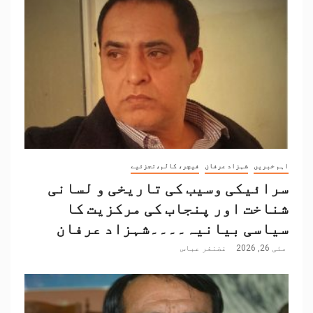
اہم خبریں
شہزاد عرفان
فیچر، کالم،تجزئیے
سرائیکی وسیب کی تاریخی و لسانی
شناخت اور پنجاب کی مرکزیت کا
سیاسی بیانیہ۔۔۔۔شہزاد عرفان
مئی 26, 2026
غضنفر عباس