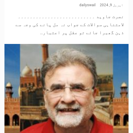
اپریل 9, 2024
dailyswail
نصرت جاوید ۔۔۔۔۔۔۔۔۔۔۔۔۔۔۔۔۔۔۔۔۔۔۔۔۔۔
لامتناہی سوالات کے جواب نہ مل پانے کی وجہ سے
ذہن گھبرا جائے تو عقل پر اعتبار...