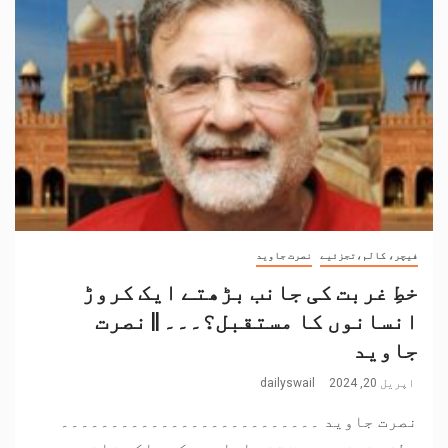
فیچر، کالم،تجزئیے
نصرت جاوید
خطِ غربت کی جانب بڑھتے ایک کروڑ
انسانوں کا مستقبل؟۔۔۔ || نصرت
جاوید
اپریل 20, 2024
dailyswail
نصرت جاوید ۔۔۔۔۔۔۔۔۔۔۔۔۔۔۔۔۔۔۔۔۔۔۔۔۔۔