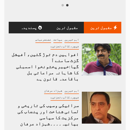
مقبول ترین
مقبول ترین
پسندیدہ
اہم خبریں
سیاحت
غضنفرعباس
فیچر، کالم،تجزئیے
افواہیں دم توڑ گئیں، آفیشل
گزٹ سامنے آ
گیا:خیبرپختونخوا اسمبلی
کا شاہانہ مراعاتی بل
باقاعدہ قانون ہے
اہم خبریں
شہزاد عرفان
فیچر، کالم،تجزئیے
سرائیکی وسیب کی تاریخی و
لسانی شناخت اور پنجاب کی
مرکزیت کا سیاسی
بیانیہ۔۔۔۔شہزاد عرفان