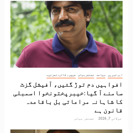
اہم خبریں
سیاحت
غضنفرعباس
فیچر، کالم،تجزئیے
افواہیں دم توڑ گئیں، آفیشل گزٹ
سامنے آ گیا:خیبرپختونخوا اسمبلی
کا شاہانہ مراعاتی بل باقاعدہ
قانون ہے
جولائی 7, 2026
غضنفر عباس