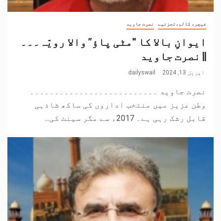
فیچر، کالم،تجزئیے
نصرت جاوید
ایوانِ بالا کا "مٹی پاؤ” والا رویّہ۔۔۔
|| نصرت جاوید
اپریل 13, 2024
dailyswail
نصرت جاوید ۔۔۔۔۔۔۔۔۔۔۔۔۔۔۔۔۔۔۔۔۔۔۔۔۔۔
وطن عزیز میں منتخب اداروں کی ساکھ شاذہی
قابل رشک رہی ہے۔ 2017ء سے مگر سینٹ کی...