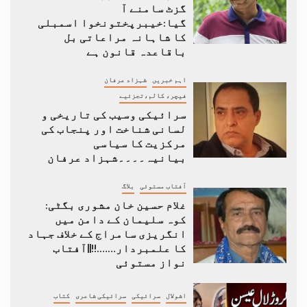
گزٹ سامنے آ
گیا:خیبرپختونخوا اسمبلی
کا شاہانہ مراعاتی بل
باقاعدہ قانون ہے
اہم خبریں
شہزاد عرفان
فیچر، کالم،تجزئیے
سرائیکی وسیب کی تاریخی و
لسانی شناخت اور پنجاب کی
مرکزیت کا سیاسی
بیانیہ۔۔۔۔شہزاد عرفان
آفتاب مستوئی
بلاگ
غلام حسین خان مشوری بگٹی:
کوہ سلیمان کے دامن میں
انگریزی سامراج کے خلاف جہاد
کا علمبردار…….!!||آفتاب
نواز مستوئی
اشولال
سرائیکی
سرائیکی شاعری
کتاب