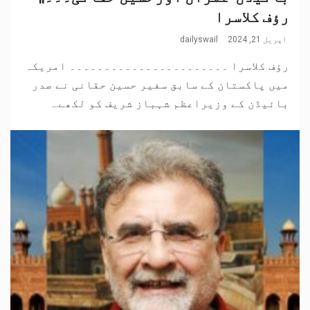
رؤف کلاسرا
اپریل 21, 2024
dailyswail
رؤف کلاسرا ۔۔۔۔۔۔۔۔۔۔۔۔۔۔۔۔۔۔۔۔۔۔۔ امریکہ
میں پاکستان کے سابق سفیر حسین حقانی نے صدر
بائیڈن کے وزیراعظم شہباز شریف کو لکھے...