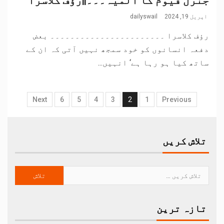
اپریل 19, 2024
dailyswail
رؤف کلاسرا ۔۔۔۔۔۔۔۔۔۔۔۔۔۔۔۔۔۔۔۔۔۔۔ بعض
دفعہ انسانوں کو خود سمجھ نہیں آتی کہ ان کے
ساتھ کیا ہو رہا ہے‘ انہیں...
Next
6
5
4
3
2
1
Previous
تلاش کریں
تازہ ترین