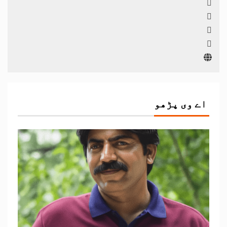
اے وی پڑھو