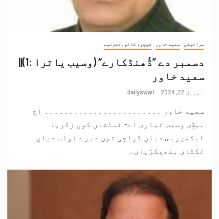
سرائیکی
سعید خاور
فیچر، کالم،تجزئیے
دسمبر دے ”ڈُھنڈکارے“ (وسیب یاترا :1)||
سعید خاور
اپریل 22, 2024
dailyswail
سعید خاور ۔۔۔۔۔۔۔۔۔۔۔۔۔۔۔۔۔۔۔۔۔۔۔۔ اڄ
میݙی وسیب تیاری اے- نماشاں کوں زکریا
ایکسپریس دیاں کراچی توں دیرے نواب دیاں
ٹکٹاں ہتھیکڑیاں...