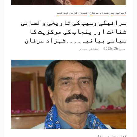
اہم خبریں
شہزاد عرفان
فیچر، کالم،تجزئیے
سرائیکی وسیب کی تاریخی و لسانی
شناخت اور پنجاب کی مرکزیت کا
سیاسی بیانیہ۔۔۔۔شہزاد عرفان
مئی 26, 2026
غضنفر عباس
آفتاب مستوئی
بلاگ