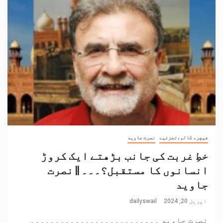
فیچر، کالم،تجزئیے
نصرت جاوید
خطِ غربت کی جانب بڑھتے ایک کروڑ
انسانوں کا مستقبل؟۔۔۔ || نصرت
جاوید
اپریل 20, 2024
dailyswail
نصرت جاوید ۔۔۔۔۔۔۔۔۔۔۔۔۔۔۔۔۔۔۔۔۔۔۔۔۔۔