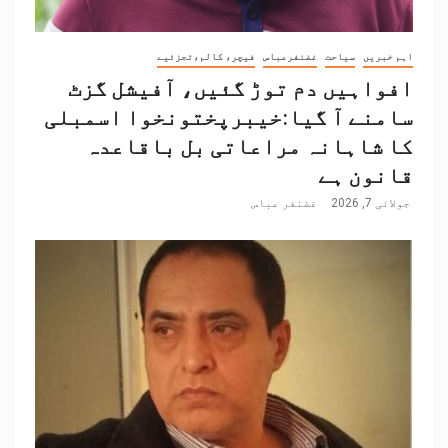
اہم خبریں
سیاحت
غضنفرعباس
فیچر، کالم،تجزئیے
افواہیں دم توڑ گئیں، آفیشل گزٹ
سامنے آ گیا:خیبرپختونخوا اسمبلی
کا شاہانہ مراعاتی بل باقاعدہ
قانون ہے
جولائی 7, 2026
غضنفر عباس