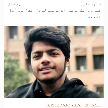
سعید خاور ۔۔۔۔۔۔۔۔۔۔۔۔۔۔۔۔۔۔۔۔۔۔۔۔ ہر سال
ٹٻری دی سِک ہوندی اے جو سیالے دا اَنت ” پوہ “ دا
کجھ حصہ...
اسد جوتہ
بلاگ
سرائیکی
فیچر، کالم،تجزئیے