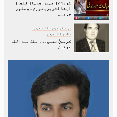
کروڑ لال عیسن :چوپال کلچرل
اینڈ لٹریری فورم دی سلور
جوبلی
سرائیکی
فیچر، کالم،تجزئیے
ملک عبداللہ عرفان
کریمݨ نقلی۔۔۔||ملک عبداللہ
عرفان