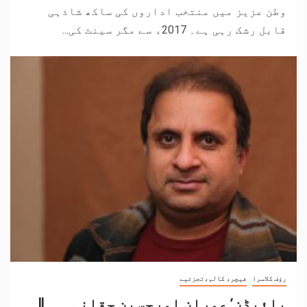
وطن عزیز میں منتخب اداروں کی ساکھ شاذہی
قابل رشک رہی ہے۔ 2017ء سے مگر سینٹ کی...
رؤف کلاسرا
فیچر، کالم،تجزئیے
بائیڈن‘ عمران اورحسین حقانی۔۔۔||