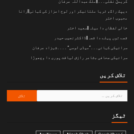
کریمݨ نقلی۔۔۔||ملک عبداللہ عرفان
دیپک راگ، ثریا ملتانیکر اور لوح اعزاز کی کہانی||رانا
محبوب اختر
خالی لفظاں دا میلہ||سعید اختر
قصے توں پہلے دا قصہ||ڈاکٹرنجیب حیدر
سرائیکی کہانی۔۔۔“میڈی لوسی” ۔۔۔۔شہزاد عرفان
سرائیکی صحافی ،شاعر رازش لیاقت پوری دا وچھوڑا
تلاش کریں
ٹیگز