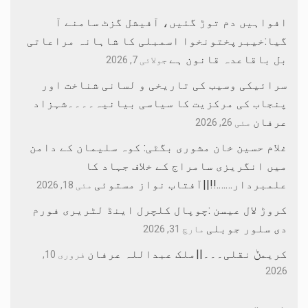
افواہیں دم توڑ گئیں، آفیشل گزٹ سامنے آ
گیا:خیبرپختونخوا اسمبلی کا شاہانہ مراعاتی
بل باقاعدہ قانون ہے
جولائی 7, 2026
سرائیکی وسیب کی تاریخی و لسانی شناخت اور
پنجاب کی مرکزیت کا سیاسی بیانیہ۔۔۔۔شہزاد
عرفان
مئی 26, 2026
غلام حسین خان مشوری بگٹی: کوہ سلیمان کے دامن
میں انگریزی سامراج کے خلاف جہاد کا
علمبردار…….!!||آفتاب نواز مستوئی
مئی 18, 2026
کروڑ لال عیسن :چوپال کلچرل اینڈ لٹریری فورم
دی سلور جوبلی
مارچ 31, 2026
کریمݨ نقلی۔۔۔||ملک عبداللہ عرفان
فروری 10,
2026