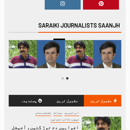
SARAIKI JOURNALISTS SAANJH
مقبول ترین
مقبول ترین
پسندیدہ
اہم خبریں
سیاحت
غضنفرعباس
فیچر، کالم،تجزئیے
افواہیں دم توڑ گئیں، آفیشل