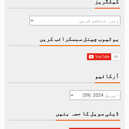
کیٹگریز
یوٹیوب چینل سبسکرائب کریں
آرکائیو
ڈیلی سویل کا حصہ بنیں