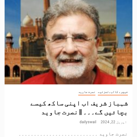
فیچر، کالم،تجزئیے
نصرت جاوید
شہباز شریف اب اپنی ساکھ کیسے
بچائیں گے۔۔۔ || نصرت جاوید
اپریل 22, 2024
dailyswail
نصرت جاوید ۔۔۔۔۔۔۔۔۔۔۔۔۔۔۔۔۔۔۔۔۔۔۔۔۔۔