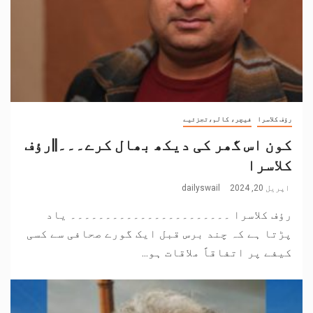
رؤف کلاسرا
فیچر، کالم،تجزئیے
کون اس گھر کی دیکھ بھال کرے۔۔۔||رؤف
کلاسرا
اپریل 20, 2024
dailyswail
رؤف کلاسرا ۔۔۔۔۔۔۔۔۔۔۔۔۔۔۔۔۔۔۔۔۔۔۔ یاد
پڑتا ہے کہ چند برس قبل ایک گورے صحافی سے کسی
کیفے پر اتفاقاً ملاقات ہو...