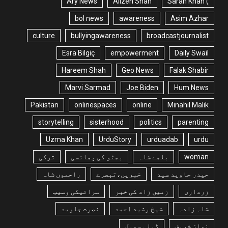
Ary News
Alizeh Shah
) Sarah Khan
bol news
awareness
Asim Azhar
culture
bullyingawareness
broadcastjournalist
Esra Bilgiç
empowerment
Daily Swail
Hareem Shah
Geo News
Falak Shabir
Marvi Sarmad
Joe Biden
Hum News
Pakistan
onlinespaces
online
Minahil Malik
storytelling
sisterhood
politics
parenting
Uzma Khan
UrduStory
urduadab
urdu
woman
بلھے شاہ
بھٹو کی پھانسی
ترکی
حیدر جاوید سید
خبریں،تبصرے
راحموں شاہ
زرداری
زمیں زاد کی خبر
سرائیکی وسیب
شاہ زادہ
شیخ رشید احمد
نصرت جاوید
نواز شریف
ڈیلی سویل