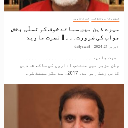
فیچر، کالم،تجزئیے
نصرت جاوید
میرے ذہن میں سمائے خوف کو تسلّی بخش
جواب کی ضرورت۔۔۔ || نصرت جاوید
اپریل 21, 2024
dailyswail
نصرت جاوید ۔۔۔۔۔۔۔۔۔۔۔۔۔۔۔۔۔۔۔۔۔۔۔۔۔۔
وطن عزیز میں منتخب اداروں کی ساکھ شاذہی
قابل رشک رہی ہے۔ 2017ء سے مگر سینٹ کی...