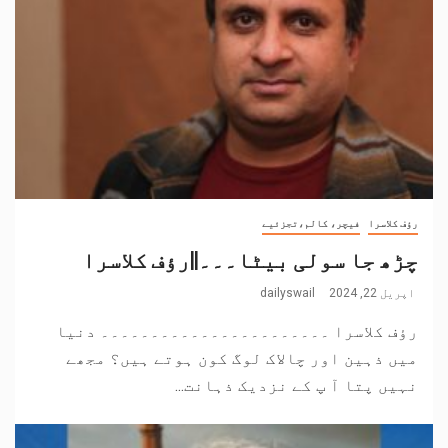
رؤف کلاسرا
فیچر، کالم،تجزئیے
چڑھ جا سولی بیٹا۔۔۔||رؤف کلاسرا
اپریل 22, 2024
dailyswail
رؤف کلاسرا ۔۔۔۔۔۔۔۔۔۔۔۔۔۔۔۔۔۔۔۔۔۔۔ دنیا
میں ذہین اور چالاک لوگ کون ہوتے ہیں؟ مجھے
نہیں پتا آ پ کے نزدیک ذہانت...