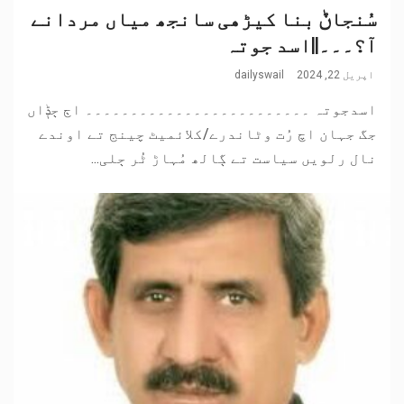
سُنجاݨ بنا کیڑھی سانجھ میاں مردانے
آ؟۔۔۔||اسد جوتہ
اپریل 22, 2024
dailyswail
اسدجوتہ ۔۔۔۔۔۔۔۔۔۔۔۔۔۔۔۔۔۔۔۔۔۔۔۔۔ اڄ ڄݙاں
جگ جہان اچ رُت وٹاندرے/کلائمیٹ چینج تے اوندے
نال رلویں سیاست تے ڳالھ مُہاڑ ٹُر ڄلی...