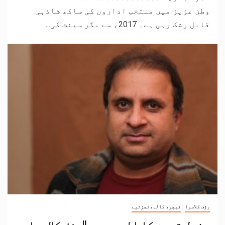
وطن عزیز میں منتخب اداروں کی ساکھ شاذہی
قابل رشک رہی ہے۔ 2017ء سے مگر سینٹ کی...
رؤف کلاسرا
فیچر، کالم،تجزئیے
جنرل قیوم کا المیہ۔۔۔||رؤف کلاسرا