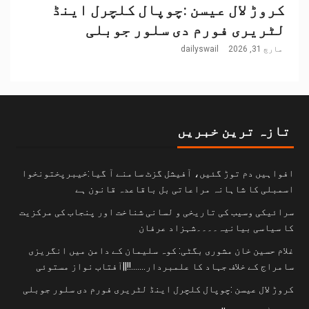
کروڑ لال عیسن :چوپال کلچرل اینڈ
لٹریری فورم دی سلور جوبلی
مارچ 31, 2026
dailyswail
تازہ ترین خبریں
افواہیں دم توڑ گئیں، آفیشل گزٹ سامنے آ گیا:خیبرپختونخوا
اسمبلی کا شاہانہ مراعاتی بل باقاعدہ قانون ہے
سرائیکی وسیب کی تاریخی و لسانی شناخت اور پنجاب کی مرکزیت
کا سیاسی بیانیہ۔۔۔۔شہزاد عرفان
غلام حسین خان مشوری بگٹی: کوہ سلیمان کے دامن میں انگریزی
سامراج کے خلاف جہاد کا علمبردار…….!!||آفتاب نواز مستوئی
کروڑ لال عیسن :چوپال کلچرل اینڈ لٹریری فورم دی سلور جوبلی