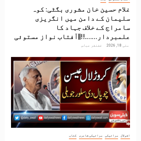
غلام حسین خان مشوری بگٹی: کوہ
سلیمان کے دامن میں انگریزی
سامراج کے خلاف جہاد کا
علمبردار…….!!||آفتاب نواز مستوئی
مئی 18, 2026
غضنفر عباس
اشولال
سرائیکی
سرائیکی شاعری
کتاب