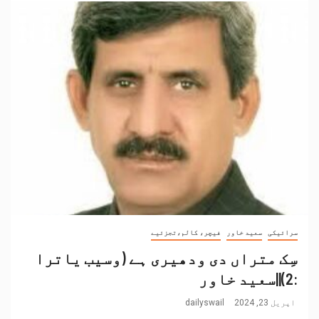
سرائیکی
سعید خاور
فیچر، کالم،تجزئیے
سِک متراں دی ودھیری ہے (وسیب یاترا
:2)||سعید خاور
اپریل 23, 2024
dailyswail