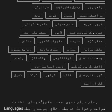
راجن پور
رسول بخش رئیس
سرائیکی
سرائیکی وسیب
سندھ
شوبز
صحت
ظہور دھریجہ
عامر حسینی
عامر خاکوانی
فیچر، کالم،تجزئیے
لاہور
مبشر علی زیدی
مظفر گڑھ
معیشت
مقبوضہ کشمیر
ملتان
ملٹی میڈیا
میڈیا
نصرت جاوید
وجاہت مسعود
وسعت اللہ خان
ٹیکنالوجی
پاکستان
پنجاب
ڈاکٹر طاہرہ کاظمی
ڈیرہ اسماعیل خان
ڈیرہ غازی خان
کالم
کراچی
کرکٹ
کھیل
گلزار احمد
ہمارے بارے میں
جملہ حقوق/دوبارہ اشاعت
قواعد و ضوابط
ضابطہ اخلاق
ہم سے رابطہ
Languages