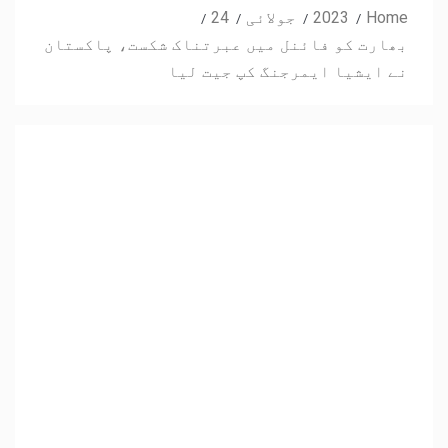
Home
2023
جولائی
24
بھارت کو فائنل میں عبرتناک شکست، پاکستان
نے ایشیا ایمرجنگ کپ جیت لیا