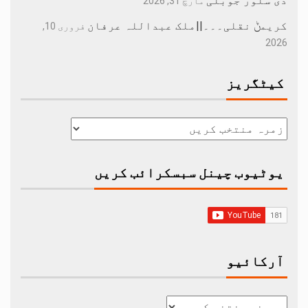
دی سلور جوبلی
مارچ 31, 2026
کریمݨ نقلی۔۔۔||ملک عبداللہ عرفان
فروری 10,
2026
کیٹگریز
یوٹیوب چینل سبسکرائب کریں
آرکائیو