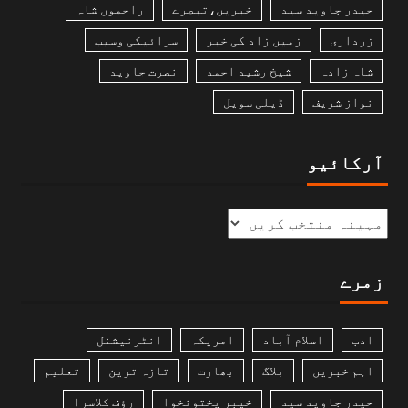
حیدر جاوید سید
خبریں،تبصرے
راحموں شاہ
زرداری
زمیں زاد کی خبر
سرائیکی وسیب
شاہ زادہ
شیخ رشید احمد
نصرت جاوید
نواز شریف
ڈیلی سویل
آرکائیو
زمرے
ادب
اسلام آباد
امریکہ
انٹرنیشنل
اہم خبریں
بلاگ
بھارت
تازہ ترین
تعلیم
حیدر جاوید سید
خیبر پختونخوا
رؤف کلاسرا