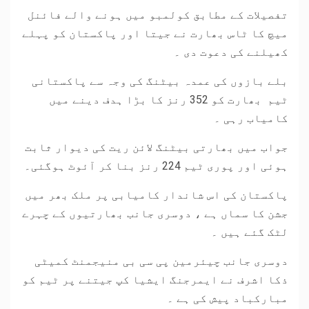
تفصیلات کے مطابق کولمبو میں ہونے والے فائنل
میچ کا ٹاس بھارت نے جیتا اور پاکستان کو پہلے
کھیلنے کی دعوت دی ۔
بلے بازوں کی عمدہ بیٹنگ کی وجہ سے پاکستانی
ٹیم بھارت کو 352 رنز کا بڑا ہدف دینے میں
کامیاب رہی ۔
جواب میں بھارتی بیٹنگ لائن ریت کی دیوار ثابت
ہوئی اور پوری ٹیم 224 رنز بنا کر آئوٹ ہوگئی۔
پاکستان کی اس شاندار کامیابی پر ملک بھر میں
جشن کا سماں ہے ، دوسری جانب بھارتیوں کے چہرے
لٹک گئے ہیں ۔
دوسری جانب چیئرمین پی سی بی منیجمنٹ کمیٹی
ذکا اشرف نے ایمرجنگ ایشیا کپ جیتنے پر ٹیم کو
مبارکباد پیش کی ہے ۔