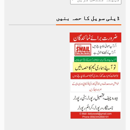
ڈیلی سویل کا حصہ بنیں