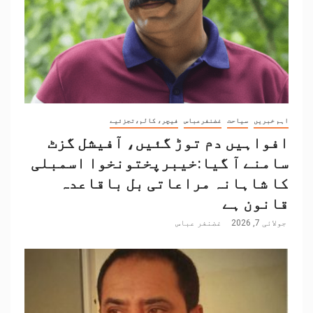
اہم خبریں
سیاحت
غضنفرعباس
فیچر، کالم،تجزئیے
افواہیں دم توڑ گئیں، آفیشل گزٹ
سامنے آ گیا:خیبرپختونخوا اسمبلی
کا شاہانہ مراعاتی بل باقاعدہ
قانون ہے
جولائی 7, 2026
غضنفر عباس