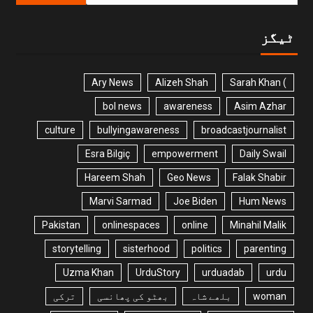
ٹیگز
Ary News
Alizeh Shah
) Sarah Khan
bol news
awareness
Asim Azhar
culture
bullyingawareness
broadcastjournalist
Esra Bilgiç
empowerment
Daily Swail
Hareem Shah
Geo News
Falak Shabir
Marvi Sarmad
Joe Biden
Hum News
Pakistan
onlinespaces
online
Minahil Malik
storytelling
sisterhood
politics
parenting
Uzma Khan
UrduStory
urduadab
urdu
woman
بلھے شاہ
بھٹو کی پھانسی
ترکی