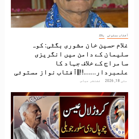
آفتاب مستوئی
بلاگ
غلام حسین خان مشوری بگٹی: کوہ
سلیمان کے دامن میں انگریزی
سامراج کے خلاف جہاد کا
علمبردار…….!!||آفتاب نواز مستوئی
مئی 18, 2026
غضنفر عباس