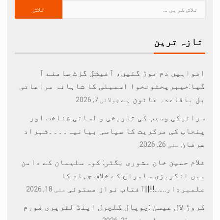
تازہ ترین
افواہیں دم توڑ گئیں، آفیشل گزٹ سامنے آ
گیا:خیبرپختونخوا اسمبلی کا شاہانہ مراعاتی
بل باقاعدہ قانون ہے
جولائی 7, 2026
سرائیکی وسیب کی تاریخی و لسانی شناخت اور
پنجاب کی مرکزیت کا سیاسی بیانیہ۔۔۔۔شہزاد
عرفان
مئی 26, 2026
غلام حسین خان مشوری بگٹی: کوہ سلیمان کے دامن
میں انگریزی سامراج کے خلاف جہاد کا
علمبردار…….!!||آفتاب نواز مستوئی
مئی 18, 2026
کروڑ لال عیسن :چوپال کلچرل اینڈ لٹریری فورم