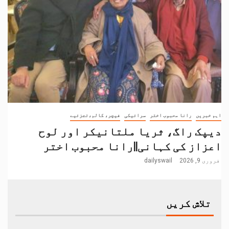
اہم خبریں
رانا محبوب اختر
سرائیکی
فیچر، کالم،تجزئیے
دیپک راگ، ثریا ملتانیکر اور لوح
اعزاز کی کہانی||رانا محبوب اختر
فروری 9, 2026
dailyswail
تلاش کریں