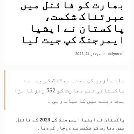
بھارت کو فائنل میں
عبرتناک شکست،
پاکستان نے ایشیا
ایمرجنگ کپ جیت لیا
dailyswail
جولائی 24, 2023
بلے بازوں کی عمدہ بیٹنگ کی وجہ سے
پاکستانی ٹیم بھارت کو 352 رنز کا بڑا
ہدف دینے میں کامیاب رہی ۔
پاکستان نے ایشیا ایمرجنگ کپ 2023 کے فائنل
میں بھارت کو شکست سے دوچار کردیا۔