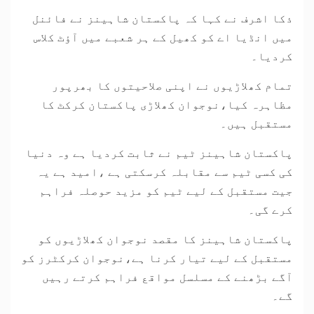
ذکا اشرف نے کہا کہ پاکستان شاہینز نے فائنل
میں انڈیا اے کو کھیل کے ہر شعبے میں آؤٹ کلاس
کردیا۔
تمام کھلاڑیوں نے اپنی صلاحیتوں کا بھرپور
مظاہرہ کیا،نوجوان کھلاڑی پاکستان کرکٹ کا
مستقبل ہیں۔
پاکستان شاہینز ٹیم نے ثابت کردیا ہے وہ دنیا
کی کسی ٹیم سے مقابلہ کرسکتی ہے ،امید ہے یہ
جیت مستقبل کے لیے ٹیم کو مزید حوصلہ فراہم
کرے گی۔
پاکستان شاہینز کا مقصد نوجوان کھلاڑیوں کو
مستقبل کے لیے تیار کرنا ہے،نوجوان کرکٹرز کو
آگے بڑھنے کے مسلسل مواقع فراہم کرتے رہیں
گے۔