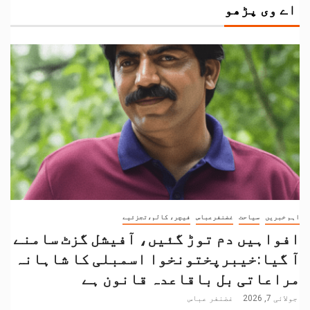
اے وی پڑھو
اہم خبریں
سیاحت
غضنفرعباس
فیچر، کالم،تجزئیے
افواہیں دم توڑ گئیں، آفیشل گزٹ سامنے
آ گیا:خیبرپختونخوا اسمبلی کا شاہانہ
مراعاتی بل باقاعدہ قانون ہے
جولائی 7, 2026
غضنفر عباس