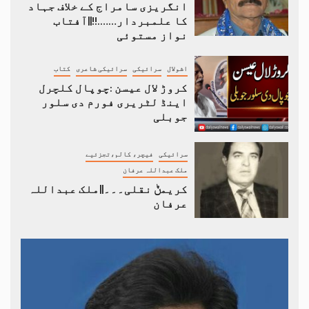
انگریزی سامراج کے خلاف جہاد
کا علمبردار…….!!||آفتاب
نواز مستوئی
اشولال
سرائیکی
سرائیکی شاعری
کتاب
کروڑ لال عیسن :چوپال کلچرل
اینڈ لٹریری فورم دی سلور
جوبلی
سرائیکی
فیچر، کالم،تجزئیے
ملک عبداللہ عرفان
کریمݨ نقلی۔۔۔||ملک عبداللہ
عرفان