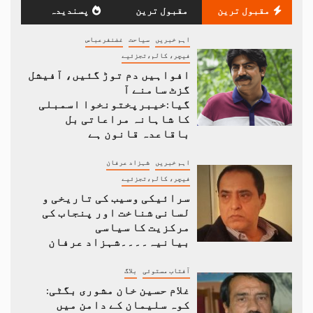
مقبول ترین
مقبول ترین
پسندیدہ
اہم خبریں
سیاحت
غضنفرعباس
فیچر، کالم،تجزئیے
افواہیں دم توڑ گئیں، آفیشل
گزٹ سامنے آ
گیا:خیبرپختونخوا اسمبلی
کا شاہانہ مراعاتی بل
باقاعدہ قانون ہے
اہم خبریں
شہزاد عرفان
فیچر، کالم،تجزئیے
سرائیکی وسیب کی تاریخی و
لسانی شناخت اور پنجاب کی
مرکزیت کا سیاسی
بیانیہ۔۔۔۔شہزاد عرفان
آفتاب مستوئی
بلاگ
غلام حسین خان مشوری بگٹی:
کوہ سلیمان کے دامن میں