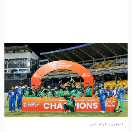
اہم خبریں
کرکٹ
کھیل