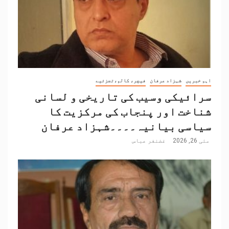
اہم خبریں
شہزاد عرفان
فیچر، کالم،تجزئیے
سرائیکی وسیب کی تاریخی و لسانی
شناخت اور پنجاب کی مرکزیت کا
سیاسی بیانیہ۔۔۔۔شہزاد عرفان
مئی 26, 2026
غضنفر عباس