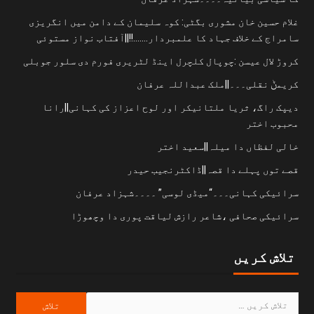
غلام حسین خان مشوری بگٹی: کوہ سلیمان کے دامن میں انگریزی
سامراج کے خلاف جہاد کا علمبردار…….!!||آفتاب نواز مستوئی
کروڑ لال عیسن :چوپال کلچرل اینڈ لٹریری فورم دی سلور جوبلی
کریمݨ نقلی۔۔۔||ملک عبداللہ عرفان
دیپک راگ، ثریا ملتانیکر اور لوح اعزاز کی کہانی||رانا
محبوب اختر
خالی لفظاں دا میلہ||سعید اختر
قصے توں پہلے دا قصہ||ڈاکٹرنجیب حیدر
سرائیکی کہانی۔۔۔“میڈی لوسی” ۔۔۔۔شہزاد عرفان
سرائیکی صحافی ،شاعر رازش لیاقت پوری دا وچھوڑا
تلاش کریں