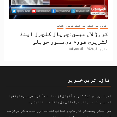
اشولال
سرائیکی
سرائیکی شاعری
کتاب
کروڑ لال عیسن :چوپال کلچرل اینڈ
لٹریری فورم دی سلور جوبلی
مارچ 31, 2026
dailyswail
تازہ ترین خبریں
افواہیں دم توڑ گئیں، آفیشل گزٹ سامنے آ گیا:خیبرپختونخوا
اسمبلی کا شاہانہ مراعاتی بل باقاعدہ قانون ہے
سرائیکی وسیب کی تاریخی و لسانی شناخت اور پنجاب کی مرکزیت
کا سیاسی بیانیہ۔۔۔۔شہزاد عرفان