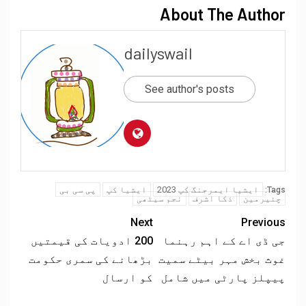
About The Author
dailyswail
See author's posts
ایشیا ایمرجنگ کپ 2023
ایشیا کپ
پی سی بی
Tags:
چئیرمین
ذکا اشرف
نجم سیٹھی
Next
Previous
جی ڈی اے کے اہم رہنما
200 ادویات کی قیمتیں
غوث بخش مہر بیٹے سمیت
بڑھانے کی سمری حکومت
پیپلز پارٹی میں شامل
کو ارسال