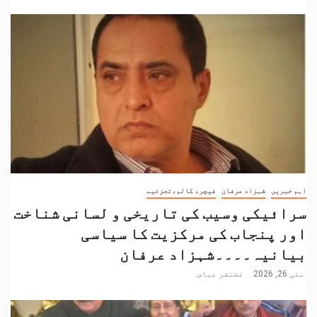
اہم خبریں
شہزاد عرفان
فیچر، کالم،تجزئیے
سرائیکی وسیب کی تاریخی و لسانی شناخت
اور پنجاب کی مرکزیت کا سیاسی
بیانیہ۔۔۔۔شہزاد عرفان
مئی 26, 2026
غضنفر عباس