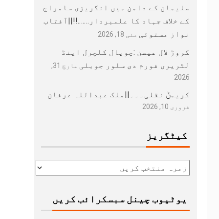
سلیمان کے دامن میں انگریزی سامراج
کے خلاف جہاد کا علمبردار…….!!||آفتاب
نواز مستوئی
مئی 18, 2026
کروڑ لال عیسن :چوپال کلچرل اینڈ
لٹریری فورم دی سلور جوبلی
مارچ 31,
2026
کریمݨ نقلی۔۔۔||ملک عبداللہ عرفان
فروری 10, 2026
کیٹگریز
یوٹیوب چینل سبسکرائب کریں