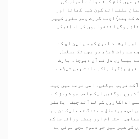
تر میں کام کرنے والے احباب کی
مان ملنے آئے کون کیا کھاتا اور
 کے بعد) اچھے گزرے پھر سٹور کیپر
غاز ہوگیا تنخواہوں کی ادائیگی
ور ارشاد امین کو سی این ای کے
ے سے رات ڈیڑھ دو بجے تک مسلسل
ھے بیماری دل نے آن دبوچا۔ ہارٹ
 فرق پڑگیا بلکہ دانت بھی ٹیڑھے
ساتھیوں کی محنت رنگ لائی اخبار کی سرکولیشن 1500کے قریب ہوگئی۔ اسی عرصے میں چیف
‘‘ شروع ہوگئیں ایک صاحب جو شوبز کے
می اداکاروں کو لے آتے چیف ایڈیٹر
یں اس صورتحال سے تنگ تھے ایک دن ہم
سماجی احترام اور پیشہ ورانہ ساکھ
ں کی شہر میں جو دھوم مچی ہوئی ہے