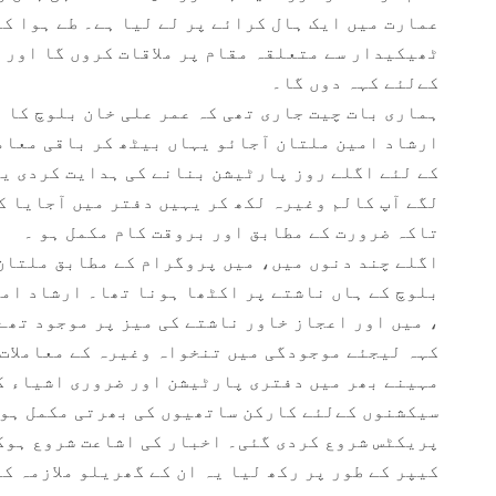
عمارت میں ایک ہال کرائے پر لے لیا ہے۔ طے ہوا ک
ٹھیکیدار سے متعلقہ مقام پر ملاقات کروں گا اور 
کےلئے کہہ دوں گا۔
ہماری بات چیت جاری تھی کہ عمر علی خان بلوچ کا ٹ
ارشاد امین ملتان آجائو یہاں بیٹھ کر باقی معام
کے لئے اگلے روز پارٹیشن بنانے کی ہدایت کردی یہ
لگے آپ کالم وغیرہ لکھ کر یہیں دفتر میں آجایا 
تاکہ ضرورت کے مطابق اور بروقت کام مکمل ہو ۔
اگلے چند دنوں میں، میں پروگرام کے مطابق ملتان 
بلوچ کے ہاں ناشتے پر اکٹھا ہونا تھا۔ ارشاد امین
، میں اور اعجاز خاور ناشتے کی میز پر موجود تھے
کہہ لیجئے موجودگی میں تنخواہ وغیرہ کے معاملات 
مہینے بھر میں دفتری پارٹیشن اور ضروری اشیاء ک
سیکشنوں کےلئے کارکن ساتھیوں کی بھرتی مکمل ہون
پریکٹس شروع کردی گئی۔ اخبار کی اشاعت شروع ہوگئ
کیپر کے طور پر رکھ لیا یہ ان کے گھریلو ملازمہ ک