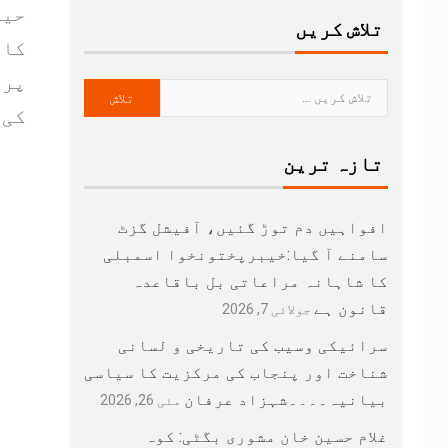
حید
تلاش کریں
کار
پر 
کی 
تازہ ترین
افواہیں دم توڑ گئیں، آفیشل گزٹ
سامنے آ گیا:خیبرپختونخوا اسمبلی
کا شاہانہ مراعاتی بل باقاعدہ
قانون ہے
جولائی 7, 2026
سرائیکی وسیب کی تاریخی و لسانی
شناخت اور پنجاب کی مرکزیت کا سیاسی
بیانیہ۔۔۔۔شہزاد عرفان
مئی 26, 2026
غلام حسین خان مشوری بگٹی: کوہ