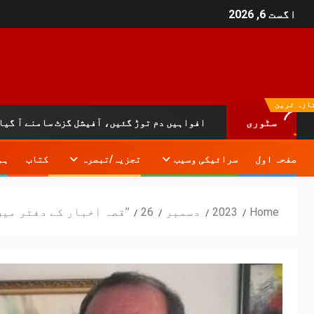
اگست 6, 2026
ازہ ترین
افواہیں دم توڑ گئیں، آفیشل گزٹ سامنے آ گیا:خیبرپختو
سٹوری
صفحہ اول
سرائیکی وسیب
تجزیہ/تبصرہ
کتاب
ہم
Home
2023
دسمبر
26
’’قصہ اخبار کے دفتر میں