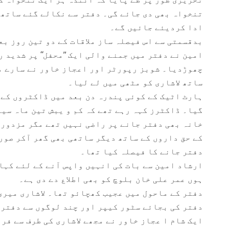
تنخواہ بھی دی جائے گی۔ دفتر سے نکالے گئے ساتھی
ادا کردیئے جائیں گے۔
بدقسمتی سے اس فیصلہ ساز ملاقات کے دو تین روز ب
امین نے دفتر میں جمنے والی ایک ’’محفل‘‘ پر شدید 
چھوڑدیا۔ شوبز رپورٹر اور اعجاز خاور نے سارے معا
ساتھ لاشاری کو مٹھی میں لے لیا۔
ہارٹ اٹیک کے کوئی پندرہ دن بعد میں ڈاکٹروں کے 
گیا۔ ڈاکٹرز کہہ رہے تھے کہ کم و یبش تین ماہ سی
خانہ بھی دفتر جانے پر راضی نہیں تھے مگر مزدور 
کے حق داروں کے ساتھ دیگر ساتھی بھی گھر آکر صور
دفتر جانے کا فیصلہ کیا تھا۔
ارشاد امین سے بات کی انہیں واپس آنے کے لئے کہا
ہوں عمر علی خان بلوچ کو بھی اطلاع دے دی ہے۔
دفتر کے ماحول میں عجیب کھچائو تھا۔ لاشاری میری 
دفتر کی بجائے سٹور کیپر اور چند لوگوں سے دفتر 
ایک شام ا عجاز خاور نے مجھے لاشاری کی طرف سے فرا