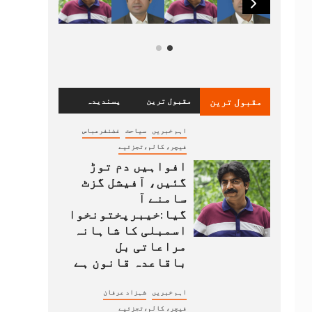
مقبول ترین
مقبول ترین
پسندیدہ
اہم خبریں
سیاحت
غضنفرعباس
فیچر، کالم،تجزئیے
افواہیں دم توڑ
گئیں، آفیشل گزٹ
سامنے آ
گیا:خیبرپختونخوا
اسمبلی کا شاہانہ
مراعاتی بل
باقاعدہ قانون ہے
اہم خبریں
شہزاد عرفان
فیچر، کالم،تجزئیے