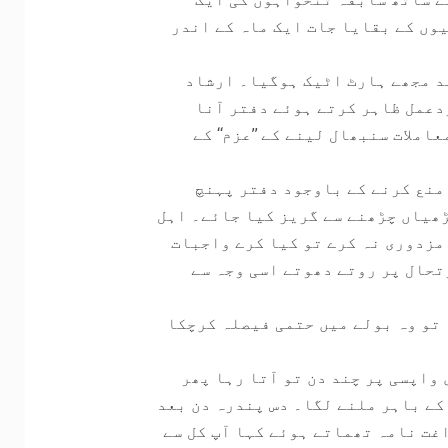
وں کے بقایا جات ایک ماہ کے اندر
عد مجھے ہارٹ اٹیک ہوگیا۔ ارشاد
ردعمل ظاہر کرتے ہوئے دفتر آنا
ملات سنبھال لینے کے ’’عزم‘‘ کے
منع کرنے کے باوجود دفتر پہنچ
ڑھیاں چڑھنے سے گریز کیا جائے۔ اہل
مزدوری نہ کرے تو کیا کرے واجبات
تحال پر روتے دھوتے اسی وجہ سے
 تو وہ بولے میں حتمی فیصلہ کرچکا
واپسی پر چند دن تو آتا رہا پھر
کے باہر ملنے لگا۔ دس پندرہ دن بعد
غت نامہ تھماتے ہوئے کہا آپ کل سے