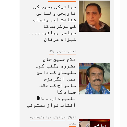
سرائیکی وسیب کی
تاریخی و لسانی
شناخت اور پنجاب
کی مرکزیت کا
سیاسی بیانیہ۔۔۔۔
شہزاد عرفان
آفتاب مستوئی
بلاگ
غلام حسین خان
مشوری بگٹی: کوہ
سلیمان کے دامن
میں انگریزی
سامراج کے خلاف
جہاد کا
علمبردار…….!!||
آفتاب نواز مستوئی
اشولال
سرائیکی
سرائیکی شاعری
کتاب