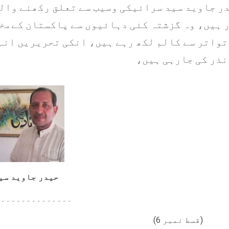
ر جاوید سید سرائیکی وسیب سے تعلق رکھنے وال
 ہیں، وہ گزشتہ کئی دہائیوں سے پاکستان کےمخ
تواتر سے کالم لکھ رہے ہیں، انکی تحریریں انہ
نذر کی جارہی ہیں،
حیدر جاوید سی
۔۔۔۔۔۔۔۔۔۔۔۔۔۔۔
(قسط نمبر 6)