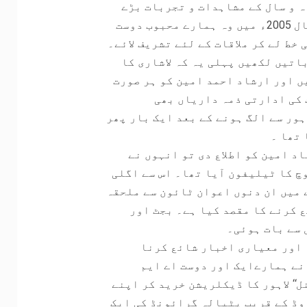
ہ و سال کے مشاہدات و تجربات بڑے
دلچسپ ہیں۔ ایک صاحب تھے غلام شبیر خان لاشاری، سال 2005ء میں وہ ہمارے محبوب دوست
 خط لے کر ملاقات کے لئے تشریف لائے۔
باتیں لکھیں پہلی یہ کہ لاشاری کا
ں اور ارشاد احمد امین کو ہر صورت
 کی ادارتی ذمہ داریاں بھی
ہور سے الگ ہونے کے بعد ایک بار پھر
 تھا ۔
اد امین کو اطلاع دی تو انہوں نے
چ کا ٹیلیفون آیا تھا۔ اس سے اگلی
 میں ان دنوں اعوان ٹائون سے ملحقہ
 کرنے کا مقصد کیا ہے۔ بجٹ اور
 سے بات ہوئی۔
ا اور معیاری اخبار شائع کرنا
 نے ہمارےایک اور دوست اے ایم
‘‘ لاہور کا ڈیکلریشن خرید کر اپنے
وڈ کے قریب پٹیالہ گرائونڈ کی ایک