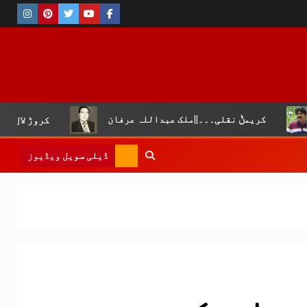
ریمݨ نقلی۔۔۔||ملک عبداللہ عرفان
کروڑ لال عیسن :چوپال
ڈیلی سویل ویڈیوز