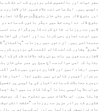
سفر حیات اور بالخصوص قلم مزدوری کے اب تک کے ما
اور بلوچ لالہ عمر علی خان بلوچ (مرحوم) کا تعارفی
بلوچ لالہ نے اپنے خط میں دیگر باتوں کے ساتھ دو 
لاہور سے روزنامہ شائع کرنے کا پروگرام ہے، تمہی
میں اس سے تعاون بھی کرنا ہے اور اخبار کی اشاعت
سنبھالنی ہیں۔ ان دنوں میں روزنامہ ’’پاکستان‘‘ لا
’’مشرق‘‘ پشاور کے لئے کالم لکھنے کی مزدوری کررہا
لاشاری سے فون پر بات ہوئی وقت ملاقات طے کرکے ارش
بتایا کہ اسی حوالے سے آج صبح ہی عمر علی خان بلو
سپہر ارشاد امین اور لاشاری دونوں میرے گھر آگئے
مرغزار آفیسرز کالونی میں مقیم تھا۔ اخبار شائع
دوسرے معاملات کے ساتھ اخبار کی پالیسی پر تفصیل
جواب ملا پالیسی بنانا آپ کا کام ہے میں ایک اچھ
چاہتا ہوں۔ اس ملاقات میں ہی معلوم ہوا کہ موصوف
شکوری کے برادر عزیز سے روزنامہ ’’خلقت انٹرنیشنل
نام ٹرانسفر کروالیا ہے اور اس کے ساتھ ہی ہال ر