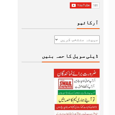
آرکائیو
ڈیلی سویل کا حصہ بنیں