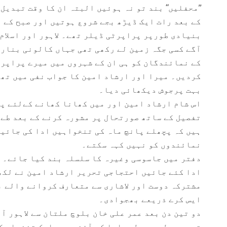
’’محفلیں‘‘ بند تو نہ ہوئیں البتہ ان کا وقت تبدیل
کے بعد رات ایک ڈیڑھ بجے شروع ہوتیں اور صبح کے ق
بنیادی طورپر پراپرٹی ڈیلر تھے۔ لاہور اور اسلام 
آگے کسی جگہ زمین لے رکھی تھی جہاں کالونی بنار
کے نمائندگان کو ہی ان کے شہروں میں میرے پراپرٹ
کردیں۔ میرا اور ارشاد امین کا جواب نفی میں تھا
بہت پرجوش دیکھائی دیا۔
اس شام ارشاد امین اور میں کھانا کھانے کےلئے پر
تفصیل کے ساتھ صورتحال پر مشورہ کرنے کے بعد طے ک
ہیں کہ پچھلے پانچ ماہ کی تنخواہیں ادا کی جائیں
نمائندوں کو نہیں کہہ سکتے۔
دفتر میں جاسوسی وغیرہ کا سلسلہ بند کیا جائے۔ 
ادا کئے جائیں احتجاجی تحریر ارشاد امین نے لکھی
مشترکہ دوست اور لاشاری سے متعارف کروانے والے ب
ایس کرے ذریعے بھجوادی۔
دو تین دن بعد عمر علی خان بلوچ ملتان سے لاہور ا
تحریری طور پر طے پایا کہ آئندہ ہر ایک تنخواہ 