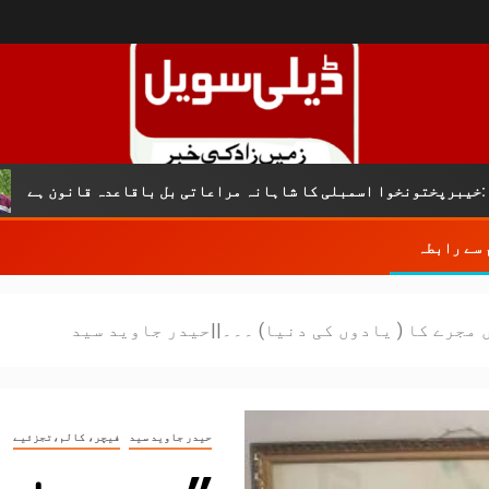
ک
نخوا اسمبلی کا شاہانہ مراعاتی بل باقاعدہ قانون ہے
 سے رابطہ
 مجرے کا ( یادوں کی دنیا) ۔۔۔||حیدر جاوید سید
حیدر جاوید سید
فیچر، کالم،تجزئیے