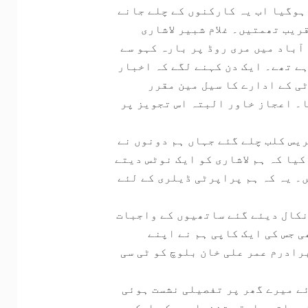
 ہوگیا اب یہ کارکنوں کے چلے جانے
ریب تھمتیں۔ غلام شبیر لاشاری
آباد میں مری روڈ پر بارہ کہو سے
ہے تھے۔ ایک دن کہنے لگے کہ اخبار
ی کے ادارے کا سیل مین مقرر
۔ اعجاز خاور البتہ اس تجویز پر
یس کلب چلے گئے جہاں ہم دونوں نے
یا کہ ہم لاشاری کو ایک نوٹس دیتے
۔ یہ کہ ہم پراپرٹی ڈیلری کے لئے
نکال دیئے گئے ساتھیوں کے واجبات
 جس کی ایک کاپی ہم نے اپنے
رادرم عمر علی خان بلوچ کو ٹی سی
ٓئے میرے گھر پر تفصیلی نشست ہوئی
کے ساتھ سابقہ تنخواہوں کی ایک