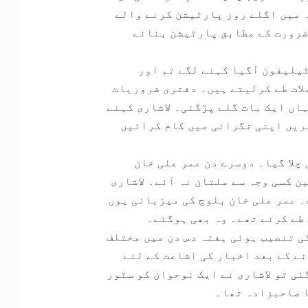
ہ میں اگلے روز پارٹیشن کرنے والے
ضرورت کے مطابق پارٹیشن بنانے
یلیفون آگیا کہنے لگے تم اور
لات طے کرلیتے ہیں۔ دفتری ضروریات
اں ایک بات گلے پڑگئی۔ لاشاری کہنے
کریں اپنی نگرانی میں کام کرائیں
چلا گیا۔ دوسرے دن عمر علی خان
 کسی وجہ سے ملتان نہ آئے۔ لاشاری
۔ عمر علی خان بلوچ کی میزبانی یوں
طے کرنے تھے۔ وہ بھی ہوگئے۔
ی تنصیب ہوئی ہفتہ دس دن میں مختلف
ے کے بعد اخبار کی اشاعت کے لئے
ی تو لاشاری نے ایک نوجوان کو سٹور
ا صاحبزادہ تھا۔