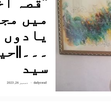
’’قصہ ا
میں مجر
یادوں ک
۔۔۔||حی
سید
dailyswail
دسمبر 26, 2023