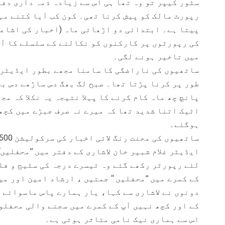
سٹور کیپر تو وہ تھا ہی اس سے زیادہ ذمہ داری دف
رپورٹ مالک کو پیش کرنا تھی۔ کون کب آیا کتنے مہ
پیتا ہے۔ ابتدائی دو اڑھائی ماہ (اخبار کی اشاعت
کی رپورٹوں پر کارکنوں کو نکالنے کے سلسلے کا آ
میں تاخیر ہونے لگی۔
ساتھیوں کی ناراضگی کا سامنا مجھے بطور ایڈیٹر ا
طور پر کرنا پڑتا تھا۔ صبح لگ بھگ دس ساڑھے دس بج
پانچ چھ ماہ کام کرنے کا پہلا نتیجہ یہ نکلا کہ مج
اٹیک اتنا شدید تھا کہ میرے نہ صرف جبڑے میں کچھ
ہوگئے۔
ایڈیٹر غلام شبیر خان لاشاری کے دفتر میں ’’محفلیں
لئے رپورٹر رکھے گئے وہ تیسرے درجہ کی سٹیج و فل
کے کمرے میں ’’محفلیں ‘‘ جمتیں ، ارشاد امین اور م
دونوں نے لاشاری سے کہا، یار ہمارے پاس ماسوائے 
کے اور کچھ نہیں آپ کے کمرے میں سجنے والی محفلو
اس سے ہماری نیک نامی متاثر ہوتی ہے۔