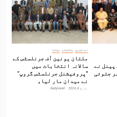
اہم خبریں
پاکستان
میڈیا
ملتان یونین آف جرنلسٹس کے
پینل نے
سالانہ انتخابات میں
ر جتوئی
"پروفیشنل جرنلسٹس گروپ”
نے میدان مار لیا،
مارچ 6, 2024
dailyswail