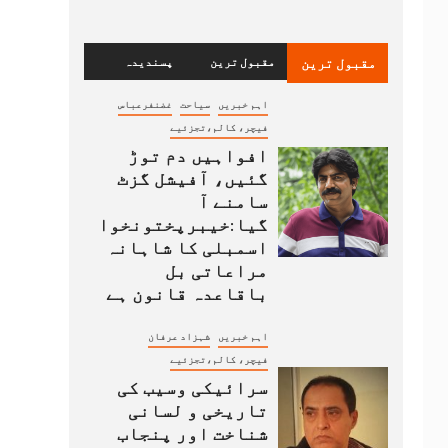
مقبول ترین
مقبول ترین
پسندیدہ
اہم خبریں
سیاحت
غضنفرعباس
فیچر، کالم،تجزئیے
افواہیں دم توڑ
گئیں، آفیشل گزٹ
سامنے آ
گیا:خیبرپختونخوا
اسمبلی کا شاہانہ
مراعاتی بل
باقاعدہ قانون ہے
اہم خبریں
شہزاد عرفان
فیچر، کالم،تجزئیے
سرائیکی وسیب کی
تاریخی و لسانی
شناخت اور پنجاب