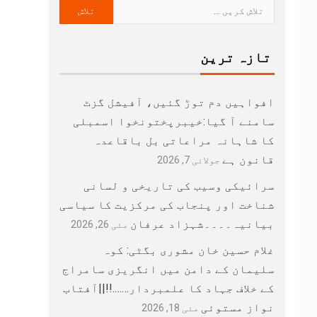
تازہ ترین
افواہیں دم توڑ گئیں، آفیشل گزٹ
سامنے آ گیا:خیبرپختونخوا اسمبلی
کا شاہانہ مراعاتی بل باقاعدہ
قانون ہے
جولائی 7, 2026
سرائیکی وسیب کی تاریخی و لسانی
شناخت اور پنجاب کی مرکزیت کا سیاسی
بیانیہ۔۔۔۔شہزاد عرفان
مئی 26, 2026
غلام حسین خان مشوری بگٹی: کوہ
سلیمان کے دامن میں انگریزی سامراج
کے خلاف جہاد کا علمبردار…….!!||آفتاب
نواز مستوئی
مئی 18, 2026