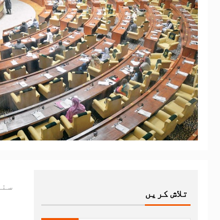
سند
تلاش کریں