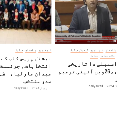
پاکستان
تازہ ترین
ڈیجیٹل میڈیا
اہم خبریں
پاکستان
میڈیا
ملٹی میڈیا
میڈیا
نیشنل پریس کلب کے
اسمبلی دا تاریخی
انتخابات، جرنلسٹ 
سیشن ،،26ویں آئینی ترمیم
میدان مارلیا، اظہ
صدر منتخب
dailyswail
مارچ 8, 2024
dailyswail