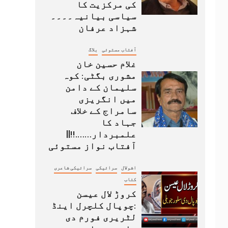
کی مرکزیت کا
سیاسی بیانیہ۔۔۔۔
شہزاد عرفان
آفتاب مستوئی
بلاگ
غلام حسین خان
مشوری بگٹی: کوہ
سلیمان کے دامن
میں انگریزی
سامراج کے خلاف
جہاد کا
علمبردار…….!!||
آفتاب نواز مستوئی
اشولال
سرائیکی
سرائیکی شاعری
کتاب
کروڑ لال عیسن
:چوپال کلچرل اینڈ
لٹریری فورم دی