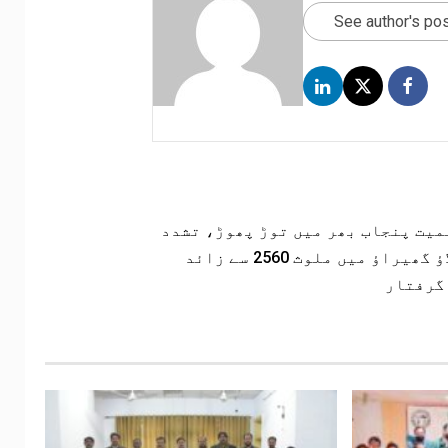
See author's po
سمیت پنجاب بھر میں توڑ پھوڑ، تشدد
اور جلاؤ گھیراؤ میں ملوث 2560 سے زائد
گرفتار