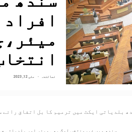
افراد
میئر،چ
انتخاب
نمائندہ
مئی 12, 2023
ھ بلدیاتی ایکٹ میں ترمیم کا بل اتفاق رائے س
سندھ میں غیرمنتخب لوگ بھی میئر اور بلدیاتی چی