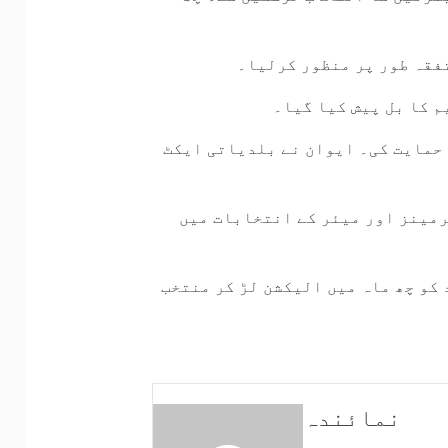
فقہ طور پر منظور کرلیا۔
م کا بل پیش کیا گیا۔
 حمایت کی۔ ایوان نے بلدیاتی ایکٹ
رمینز اور میئر کے انتخابات میں
کو چھ ماہ میں الیکشن لڑ کر منتخب
نمائندہ