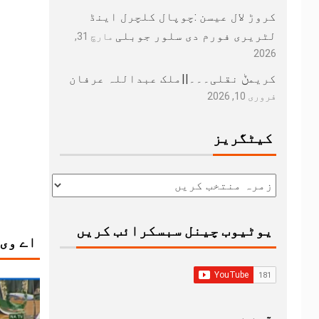
کروڑ لال عیسن :چوپال کلچرل اینڈ
لٹریری فورم دی سلور جوبلی
مارچ 31,
2026
کریمݨ نقلی۔۔۔||ملک عبداللہ عرفان
فروری 10, 2026
کیٹگریز
یوٹیوب چینل سبسکرائب کریں
اے وی