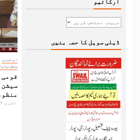
آرکائیو
ڈیلی سویل کا حصہ بنیں
اہم خبریں
سوشل میڈیا
قومی 
منظور
اکتوبر 21, 2024