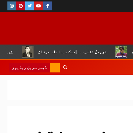
کریمݨ نقلی۔۔۔||ملک عبداللہ عرفان
کروڑ لال عیسن :چو
ڈیلی سویل ویڈیوز
یں غیرمنتخب