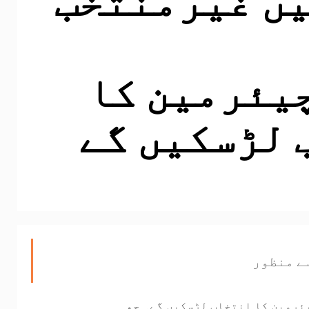
یئرمین کا
 لڑسکیں گے
ے منظور
ئرمین کا انتخاب لڑسکیں گے۔ چھ