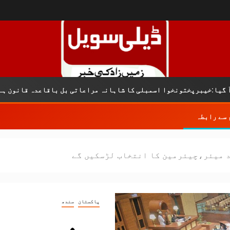
پختونخوا اسمبلی کا شاہانہ مراعاتی بل باقاعدہ قانون ہے
 سے رابطہ
 میئر،چیئرمین کا انتخاب لڑسکیں گے
پاکستان
سندھ
سندھ م