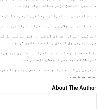
ماہ میں الیکشن لڑکر منتخب ہونا پڑے گا۔
سندھ اسمبلی نےبلدیاتی ایکٹ میں ترمیم کا بل مت
سندھ اسمبلی اجلاس میں آج بلدیاتی ایکٹ میں ترمی
ایم کیو ایم اور جی ڈی اے کے اراکین نے بھی بل کی
میں ترمیمی بل اتفاق رائے سے منظور کرلیا۔
بل کے تحت صوبے کے تمام بلدیاتی اداروں میں چیئ
غیرمنتخب لوگ بھی الیکشن لڑسکیں گے۔
ترمیمی بل کے تحت بالواسطہ منتخب ہونے والے فرد 
ہونا پڑ ے گا۔
About The Author