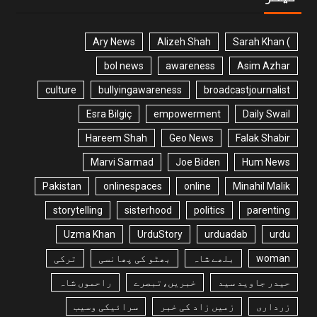
Ary News
Alizeh Shah
) Sarah Khan
bol news
awareness
Asim Azhar
culture
bullyingawareness
broadcastjournalist
Esra Bilgiç
empowerment
Daily Swail
Hareem Shah
Geo News
Falak Shabir
Marvi Sarmad
Joe Biden
Hum News
Pakistan
onlinespaces
online
Minahil Malik
storytelling
sisterhood
politics
parenting
Uzma Khan
UrduStory
urduadab
urdu
woman
بلھے شاہ
بھٹو کی پھانسی
ترکی
حیدر جاوید سید
خبریں،تبصرے
راحموں شاہ
زرداری
زمیں زاد کی خبر
سرائیکی وسیب