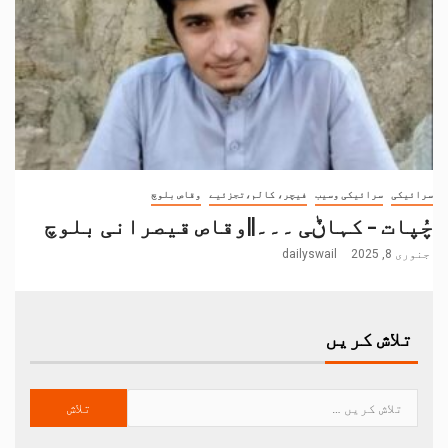
سرائیکی
سرائیکی وسیب
فیچر، کالم،تجزئیے
وقاص بلوچ
چُپات – کہاݨی ۔۔۔||وقاص قیصرانی بلوچ
جنوری 8, 2025
dailyswail
تلاش کریں