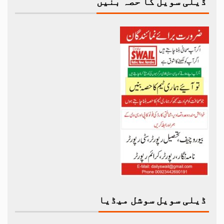
ڈیلی سویل کا حصہ بنیں
ڈیلی سویل سوشل میڈیا