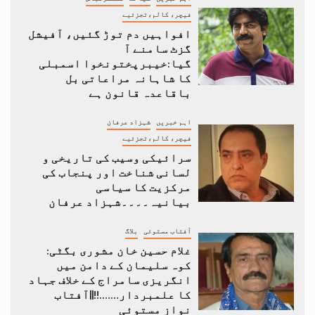
فیچر، کالم،تجزئیے
افواہیں دم توڑ گئیں، آفیشل
گزٹ سامنے آ
گیا:خیبرپختونخوا اسمبلی
کا شاہانہ مراعاتی بل
باقاعدہ قانون ہے
اہم خبریں
شہزاد عرفان
فیچر، کالم،تجزئیے
سرائیکی وسیب کی تاریخی و
لسانی شناخت اور پنجاب کی
مرکزیت کا سیاسی
بیانیہ۔۔۔۔شہزاد عرفان
آفتاب مستوئی
بلاگ
غلام حسین خان مشوری بگٹی:
کوہ سلیمان کے دامن میں
انگریزی سامراج کے خلاف جہاد
کا علمبردار…….!!||آفتاب
نواز مستوئی