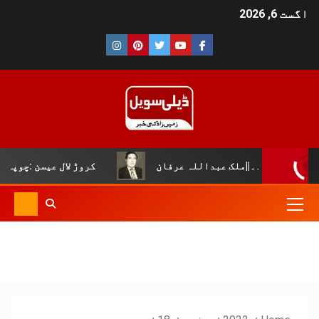
اگست 6, 2026
||ملک عبداللہ عرفان
کروڑ لال عیسن :چوپال کلچرل اینڈ 