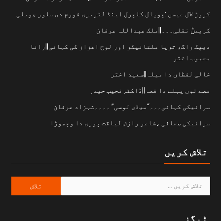
کروڑ لال عیسن :چوپال کلچرل اینڈ لٹریری فورم دی سلور جوبلی
کریمݨ نقلی۔۔۔||ملک عبداللہ عرفان
دیپک راگ، ثریا ملتانیکر اور لوح اعزاز کی کہانی||رانا
محبوب اختر
خالی لفظاں دا میلہ||سعید اختر
قصے توں پہلے دا قصہ||ڈاکٹرنجیب حیدر
سرائیکی کہانی۔۔۔“میڈی لوسی” ۔۔۔۔شہزاد عرفان
سرائیکی صحافی ،شاعر رازش لیاقت پوری دا وچھوڑا
تلاش کریں
ٹیگز