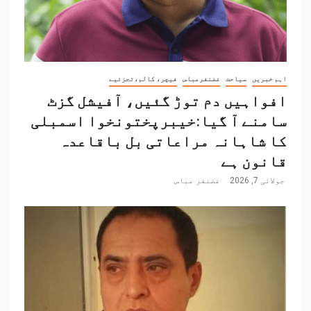
اہم خبریں
سیاحت
غضنفرعباس
فیچر، کالم،تجزئیے
افواہیں دم توڑ گئیں، آفیشل گزٹ
سامنے آ گیا:خیبرپختونخوا اسمبلی
کا شاہانہ مراعاتی بل باقاعدہ
قانون ہے
جولائی 7, 2026
غضنفر عباس