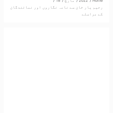
Home
2022
مارچ
18
رحیم یار خان سے نامہ نگاروں اور نمائندگان
کے مراسلے