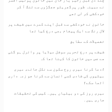
چند دن قبل رحیم یار خان میں خاتون پولیس افسر
نے مبینہ طور پرگھریلو جھگڑوں سے تنگ آ کر
خودکشی کر لی تھی
خاتون نے خودکشی سے قبل اپنے کمرے میں شیشے پر
لال رنگ سے ایک پیغام بھی درج کیا تھا
تفصیلات کے مطابق
شیشے پر درج تحریر سوشل میڈیا پر وائرل ہو گئی
ھے جس میں خاتون کا کہنا تھا کہ
؛دعا کرنا میری روح سکون سے نکل جائے، میری
بیٹیوں کی شادی کسی انسان سے کرنا جو زمہ داری
اٹھا سکے؛
میری روز کی دو بیٹیاں ہیں۔ کیس کی تحقیقات
جاری ہیں۔