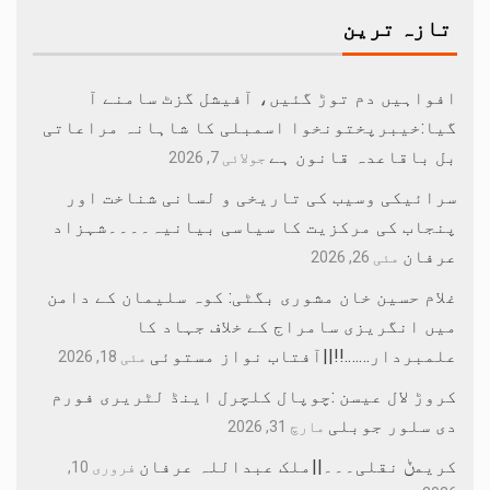
تازہ ترین
افواہیں دم توڑ گئیں، آفیشل گزٹ سامنے آ
گیا:خیبرپختونخوا اسمبلی کا شاہانہ مراعاتی
بل باقاعدہ قانون ہے
جولائی 7, 2026
سرائیکی وسیب کی تاریخی و لسانی شناخت اور
پنجاب کی مرکزیت کا سیاسی بیانیہ۔۔۔۔شہزاد
عرفان
مئی 26, 2026
غلام حسین خان مشوری بگٹی: کوہ سلیمان کے دامن
میں انگریزی سامراج کے خلاف جہاد کا
علمبردار…….!!||آفتاب نواز مستوئی
مئی 18, 2026
کروڑ لال عیسن :چوپال کلچرل اینڈ لٹریری فورم
دی سلور جوبلی
مارچ 31, 2026
کریمݨ نقلی۔۔۔||ملک عبداللہ عرفان
فروری 10,