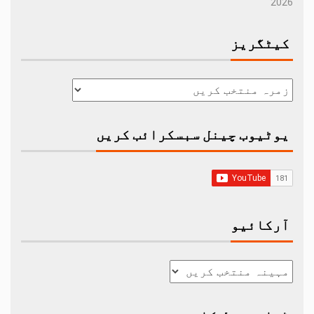
2026
کیٹگریز
یوٹیوب چینل سبسکرائب کریں
آرکائیو