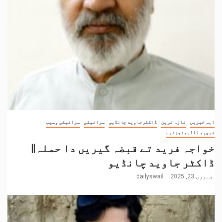
اہم خبریں
تازہ ترین
ڈاکٹرجاوید چانڈیو
سرائیکی
سرائیکی وسیب
فیچر، کالم،تجزئیے
خواجہ فرید تے قبضہ گیریں دا حملہ||
ڈاکٹر جاوید چانڈیو
جنوری 23, 2025
dailyswail