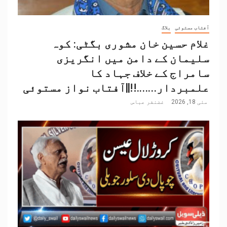
آفتاب مستوئی
بلاگ
غلام حسین خان مشوری بگٹی: کوہ
سلیمان کے دامن میں انگریزی
سامراج کے خلاف جہاد کا
علمبردار…….!!||آفتاب نواز مستوئی
مئی 18, 2026
غضنفر عباس