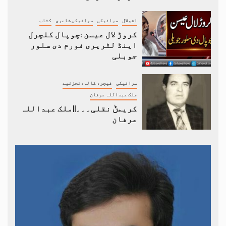
اشولال
سرائیکی
سرائیکی شاعری
کتاب
کروڑ لال عیسن :چوپال کلچرل
اینڈ لٹریری فورم دی سلور
جوبلی
سرائیکی
فیچر، کالم،تجزئیے
ملک عبداللہ عرفان
کریمݨ نقلی۔۔۔||ملک عبداللہ
عرفان