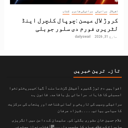
اشولال
سرائیکی
سرائیکی شاعری
کتاب
کروڑ لال عیسن :چوپال کلچرل اینڈ
لٹریری فورم دی سلور جوبلی
مارچ 31, 2026
dailyswail
تازہ ترین خبریں
افواہیں دم توڑ گئیں، آفیشل گزٹ سامنے آ گیا:خیبرپختونخوا
اسمبلی کا شاہانہ مراعاتی بل باقاعدہ قانون ہے
سرائیکی وسیب کی تاریخی و لسانی شناخت اور پنجاب کی مرکزیت
کا سیاسی بیانیہ۔۔۔۔شہزاد عرفان
غلام حسین خان مشوری بگٹی: کوہ سلیمان کے دامن میں انگریزی
سامراج کے خلاف جہاد کا علمبردار…….!!||آفتاب نواز مستوئی