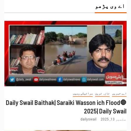
اے وی پڑھو
اہم خبریں
تازہ ترین
سرائیکی وسیب
🛑Daily Swail Baithak| Saraiki Wasson ich Flood
2025| Daily Swail
ستمبر 13, 2025
dailyswail