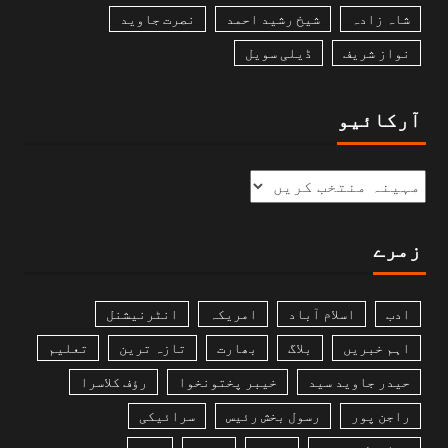
شاہ زادہ
شیخ رشید احمد
نصرت جاوید
نواز شریف
ڈیلی سویل
آرکائیو
زمرے
ادب
اسلام آباد
امریکہ
انٹرنیشنل
اہم خبریں
بلاگ
بھارت
تازہ ترین
تعلیم
حیدر جاوید سید
خیبر پختونخوا
رؤف کلاسرا
راجن پور
رسول بخش رئیس
سرائیکی