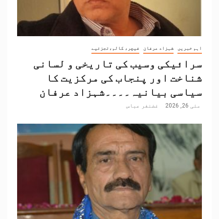
اہم خبریں
شہزاد عرفان
فیچر، کالم،تجزئیے
سرائیکی وسیب کی تاریخی و لسانی
شناخت اور پنجاب کی مرکزیت کا
سیاسی بیانیہ۔۔۔۔شہزاد عرفان
مئی 26, 2026
غضنفر عباس