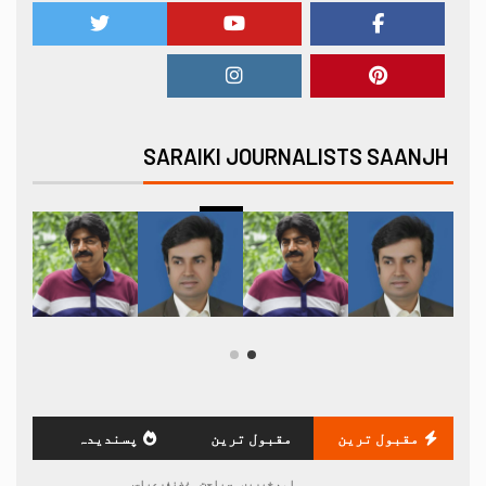
SARAIKI JOURNALISTS SAANJH
مقبول ترین
مقبول ترین
پسندیدہ
اہم خبریں
سیاحت
غضنفرعباس