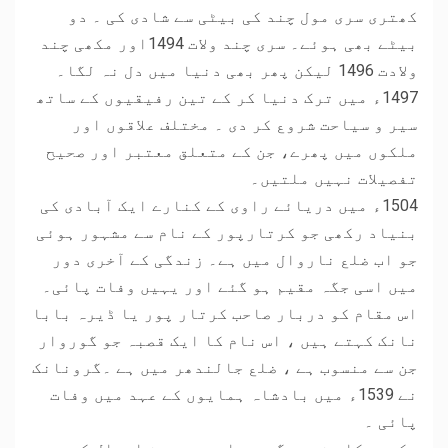
کھتری سری مول چند کی بیٹی سے شادی کی ۔ دو
بیٹے بھی ہوئے۔ سری چند ولات 1494اور مکھی چند
ولادت 1496 لیکن پھر بھی دنیا میں دل نہ لگا۔
1497ء میں ترک دنیا کر کے تین رفیقیوں کے ساتھ
سیر و سیاحت شروع کر دی ۔ مختلف علاقوں اور
ملکوں میں پھرے، جن کے متعلق معتبر اور صحیح
تفصیلات نہیں ملتیں۔
1504ء میں دریائے راوی کے کنارے ایک آبادی کی
بنیاد رکھی جو کرتارپور کے نام سے مشہور ہوئی
جو اب ضلع ناروال میں ہے۔ زندگی کے آخری دور
میں اسی جگہ مقیم ہو گئے اور یہیں وفات پائی۔
اس مقام کو دربار صاحب کرتار پور یا ڈیرہ بابا
نانک کہتے ہیں ، اس نام کا ایک قصبہ جو گوروار
جن سے منسوب ہے ، ضلع جالندھر میں ہے ۔گرونانک
نے 1539ء میں بادشاہ ہمایوں کے عہد میں وفات
پائی ۔