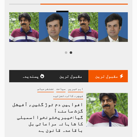
مقبول ترین
مقبول ترین
پسندیدہ
اہم خبریں
سیاحت
غضنفرعباس
فیچر، کالم،تجزئیے
افواہیں دم توڑ گئیں، آفیشل
گزٹ سامنے آ
گیا:خیبرپختونخوا اسمبلی
کا شاہانہ مراعاتی بل
باقاعدہ قانون ہے