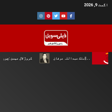
اگست 9, 2026
||ملک عبداللہ عرفان
کروڑ لال عیسن :چوپال کلچرل اینڈ ل