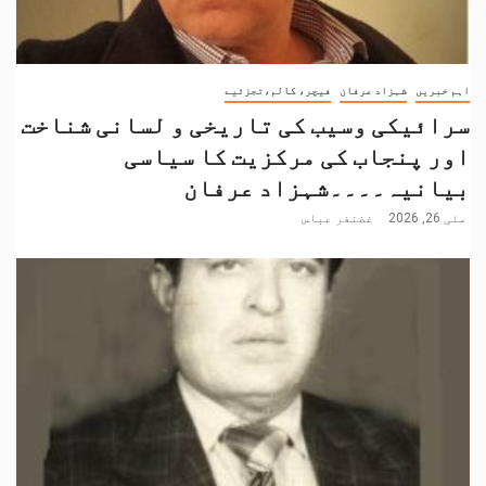
اہم خبریں
شہزاد عرفان
فیچر، کالم،تجزئیے
سرائیکی وسیب کی تاریخی و لسانی شناخت
اور پنجاب کی مرکزیت کا سیاسی
بیانیہ۔۔۔۔شہزاد عرفان
مئی 26, 2026
غضنفر عباس