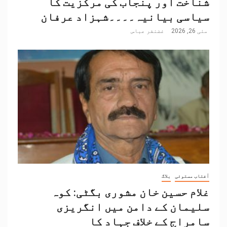
شناخت اور پنجاب کی مرکزیت کا
سیاسی بیانیہ۔۔۔۔شہزاد عرفان
مئی 26, 2026
غضنفر عباس
آفتاب مستوئی
بلاگ
غلام حسین خان مشوری بگٹی: کوہ
سلیمان کے دامن میں انگریزی
سامراج کے خلاف جہاد کا