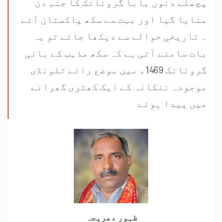
پچھلے دنوں بابا گرونانک کا جنم دن
منایا گیا اور بہت سے سکھ پاکستان آئے
۔ تاریخی حوالے سے دیکھا جائے تو یہ
بات سامنے آتی ہے کہ سکھ مذہب کے بانی
گرونانک 1469ء میں موضع رائے تلونڈی
موجودہ ننکانہ کے ایک کھتری گھرانے
میں پیدا ہوئے
ظہور دھریجہ