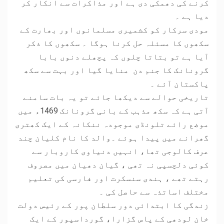
کرنے کی دھمکی دی ہے اور مذاکرات سے انکار کر
دیا ہے ۔
مودی سرکار کو کشمیری مسلمانوں اور بھارت کے
سکھوں کا مسئلہ حل کرنا ہوگا ۔ سکھوں کا ذکر
آیا ہے تو بتاتا چلوں کہ پچھلے دنوں بابا
گرونانک کا جنم دن منایا گیا اور بہت سے سکھ
پاکستان آئے ۔
تاریخی حوالے سے دیکھا جائے تو یہ بات سامنے
آتی ہے کہ سکھ مذہب کے بانی گرونانک 1469ء میں
موضع رائے تلونڈی موجودہ ننکانہ کے ایک کھتری
گھرانے میں پیدا ہوئے ۔والد کا نام کلیان چند
عرف کالوجی تھا، انہیں دنیاوی کاروبار سے
کوئی دلچسپی نہ تھی ، گیان دھیان میں مصروف
رہتے تھے ، ہندی سنسکرت اور فارسی کی تعلیم
مختلف اساتذہ سے حاصل کی ۔
زندگی کا ابتدائی دور سلطان پور کے رئیس دولت
خان لودھی کے پاس گزارا، گورداسپور کے ایک