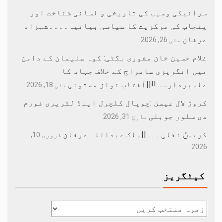
سرائیکی وسیب کی تاریخی و لسانی شناخت اور
پنجاب کی مرکزیت کا سیاسی بیانیہ۔۔۔۔شہزاد
عرفان
مئی 26, 2026
غلام حسین خان مشوری بگٹی: کوہ سلیمان کے دامن
میں انگریزی سامراج کے خلاف جہاد کا
علمبردار…….!!||آفتاب نواز مستوئی
مئی 18, 2026
کروڑ لال عیسن :چوپال کلچرل اینڈ لٹریری فورم
دی سلور جوبلی
مارچ 31, 2026
کریمݨ نقلی۔۔۔||ملک عبداللہ عرفان
فروری 10,
2026
کیٹگریز