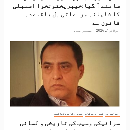
سامنے آ گیا:خیبرپختونخوا اسمبلی
کا شاہانہ مراعاتی بل باقاعدہ
قانون ہے
جولائی 7, 2026
غضنفر عباس
اہم خبریں
شہزاد عرفان
فیچر، کالم،تجزئیے
سرائیکی وسیب کی تاریخی و لسانی