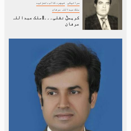
سرائیکی
فیچر، کالم،تجزئیے
ملک عبداللہ عرفان
کریمݨ نقلی۔۔۔||ملک عبداللہ
عرفان