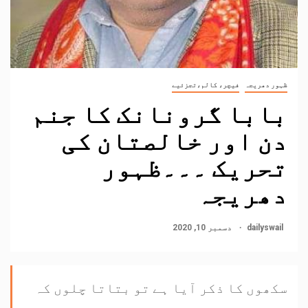
ظہور دھریجہ
فیچر، کالم،تجزئیے
بابا گرونانک کا جنم
دن اور خالصتان کی
تحریک ۔۔۔ظہور
دھریجہ
dailyswail
دسمبر 10, 2020
سکھوں کا ذکر آیا ہے تو بتاتا چلوں کہ