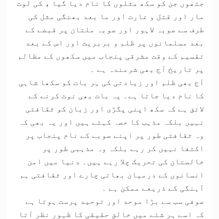
جتھوں جن کو سکھ مثلوں کا نام دیا گیا ، کی لوٹ
مار اور قتل و غارت اور ما بعد بھنگی مثل کی
طرف سے صوبہ لاہور اور صوبہ ملتان پر قبضے کے
بعد مسلمانوں پر ظلم و بربریت اور اس کے بعد
تقسیم کے وقت مشرقی پنجاب میں سکھوں کے مظالم
پر تاریخ آج بھی شرمندہ ہے ۔
آج بھی ظلم اور زیادتی کی ہر بات کو سکھا شاہی
کا نام دیا جاتا ہے۔ یہ بات بھی نوٹ کرنے کے
لائق ہے کہ سکھ اپنی پگڑی اور زبان کو ثقافتی
نہیں بلکہ مذہب کا حصہ کہتے ہیں اور یہ بھی کہ
وہ ثقافتی طور پر اپنے صوبے کے نام پنجاب پر
اکتفا نہیں کر رہے بلکہ وہ مذہبی طور پر
خالصتان کی تحریک چلا رہے ہیں۔ دنیا میں امن
انسانوں کے درمیان بھائی چارے اور ثقافتی ہم
آہنگی کے ذریعے ممکن ہے ۔
صوفی سب سے بڑا موحد اور توحید پرست ہوتا ہے
کہ اسے ہر شئے میں خالق حقیقی کا ظہور نظر آتا