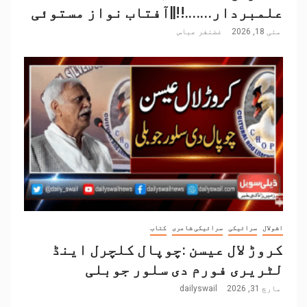
علمبردار…….!!||آفتاب نواز مستوئی
مئی 18, 2026
غضنفر عباس
اشولال
سرائیکی
سرائیکی شاعری
کتاب
کروڑ لال عیسن :چوپال کلچرل اینڈ
لٹریری فورم دی سلور جوبلی
مارچ 31, 2026
dailyswail