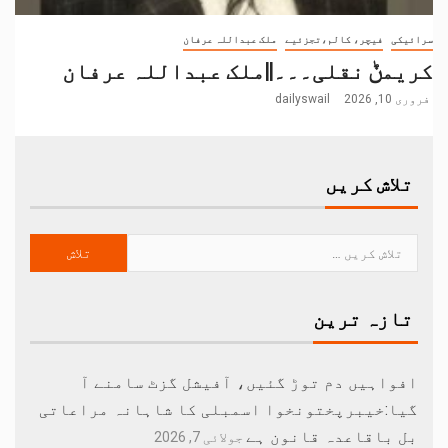
سرائیکی
فیچر، کالم،تجزئیے
ملک عبداللہ عرفان
کریمݨ نقلی۔۔۔||ملک عبداللہ عرفان
فروری 10, 2026
dailyswail
تلاش کریں
تازہ ترین
افواہیں دم توڑ گئیں، آفیشل گزٹ سامنے آ
گیا:خیبرپختونخوا اسمبلی کا شاہانہ مراعاتی
بل باقاعدہ قانون ہے
جولائی 7, 2026