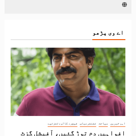
اے وی پڑھو
اہم خبریں
سیاحت
غضنفرعباس
فیچر، کالم،تجزئیے
افواہیں دم توڑ گئیں، آفیشل گزٹ