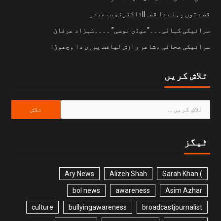
قصے توں پہلے دا قصہ||ڈاکٹرنجیب حیدر
سرائیکی کہانی۔۔۔“میڈی لوسی” ۔۔۔۔شہزاد عرفان
سرائیکی صحافی ،شاعر رازش لیاقت پوری دا وچھوڑا
تلاش کریں
ٹیگز
Ary News
Alizeh Shah
) Sarah Khan
bol news
awareness
Asim Azhar
culture
bullyingawareness
broadcastjournalist