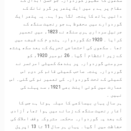
سکھوں کا مشہور گوردوارہ جو حسن ابدال کے
مقام پر ہے ، میں ایک پتھر پر گرو نانک کے
دائیں ہاتھ کا پنجہ لگا ہوا ہے۔ یہ پتھر ایک
گوردوارے میں محفوظ ہے جو رنجیت سنگھ کے
جرنیل سرداری ہری سنگھ نے 1823ء میں تعمیر
کرایا ۔ 1920تک گوردوارہ ہندو م کے قبضے میں
تھا ۔ سکھوں کی احتجاجی تحریک کے بعد سکھ پنتھ
کے زیر انتظام آ گیا۔ 26 نومبر 1920ء کو
سرومنی گوردوارہ پر بندھک کمیٹی امرتسر نے
گوردوارہ پنجہ صاحب کمیٹی قائم کر دی، اس
کمیٹی کے تحت گوردوارہ کی تعمیر نو کی گئی۔ اس
عمارت میں کوئی اینٹ بھی 1921ء سے پہلے کی
نہیں ۔
ہر سال یہاں بیساکھی کا میلہ ہوتا ہے جس کا
آغار رنجیت سنگھ کے زمانے میں ہوا تھا، آزادی
کے بعد یہ گوردوارہ محکمہ متروکہ وقف املاک کی
حفاظت میں آ گیا۔ یہاں ہر سال 11 تا 13 اپریل