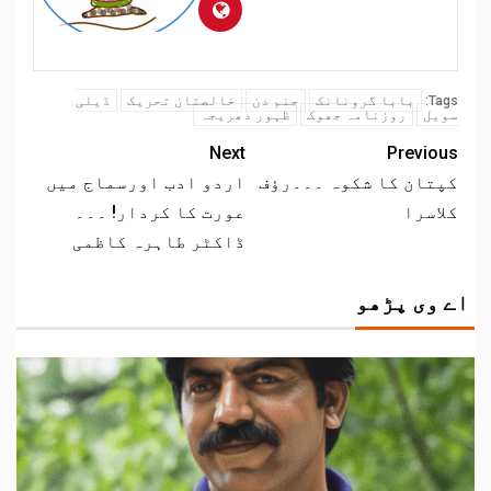
بابا گرونانک
جنم دن
خالصتان تحریک
ڈیلی
Tags:
سویل
روزنامہ جھوک
ظہور دھریجہ
Next
Previous
کپتان کا شکوہ ۔۔۔رؤف
اردو ادب اورسماج میں
کلاسرا
عورت کا کردار! ۔۔۔
ڈاکٹر طاہرہ کاظمی
اے وی پڑھو