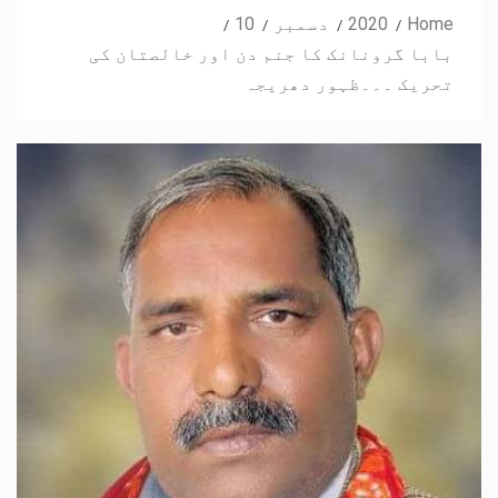
Home
2020
دسمبر
10
بابا گرونانک کا جنم دن اور خالصتان کی
تحریک ۔۔۔ظہور دھریجہ