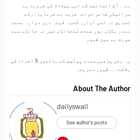
ہے ۔ آج انسانیت کے اسی پیغام کی ضرورت ہے
سرائیکی شاعر خواجہ فرید نے فرمایا : رکھ
تصدیق نہ تھی آوارہ کعبہ قبلہ دیر دوارہ مسجد
مندر ہکڑو نور سمجھ سُنجانڑی غیر نہ جانڑی سبھ
صورت ہے عین ظہور
یہ بھی پڑھیں:
سندھ پولیس کے ہاتھوں 5 افراد کی
ہلاکت۔۔۔ظہور دھریجہ
About The Author
dailyswail
See author's posts