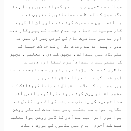
حوالے سے تھیں ، وہ ہندو گھرانے میں پیدا ہوئے
مگر سوچ کے لحاظ سے مسلمانوں کے قریب تھے۔
وہ انسانوں سے محبت کرتے تھے اور ان کا طریقہ
کار صوفیانہ تھا ، وہ عدم تشدد کے پیروکار تھے
اور مذہبی منافرت نام کی کوئی چیز ان میں نہ
تھی ۔ پیدائش سے وفات تک ان کے حالات جیسا کہ
تلونڈی میں پیدائش، بچپن کے دن ، تعلیم ، بچپن
کی مشغولیت ، بغداد ‘ سری لنکا اور دوسرے
علاقوں کے حالات پڑھتے ہیں تو وہ سچے توحید پرست
اور خدا کو ماننے والے نظر آتے ہیں ۔
یہی وجہ ہے کہ علامہ اقبال نے بابا گرونانک کے
حضور اشعار پیش کرتے ہوئے کہا : پھر اٹھی آخر
صدا توحید کی پنجاب سے ہند کو اک مرد کامل نے
جگایا خواب سے بتکدہ پھر بعد مدت کے مگر روشن
ہوا نور ابراہیم سے آذر کا گھر روشن ہوا مغلیہ
عہد کے آخری ایام میں سکھوں کی یورش ، سکھ