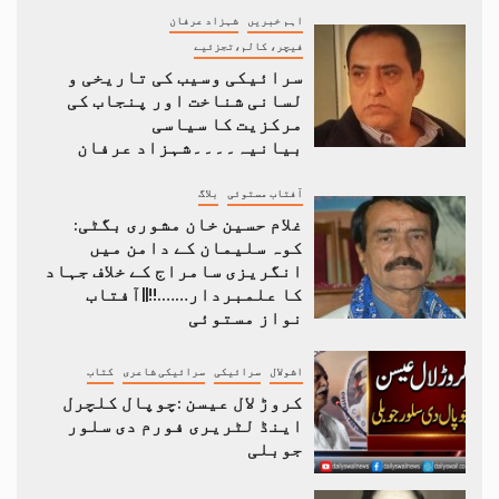
اہم خبریں
شہزاد عرفان
فیچر، کالم،تجزئیے
سرائیکی وسیب کی تاریخی و
لسانی شناخت اور پنجاب کی
مرکزیت کا سیاسی
بیانیہ۔۔۔۔شہزاد عرفان
آفتاب مستوئی
بلاگ
غلام حسین خان مشوری بگٹی:
کوہ سلیمان کے دامن میں
انگریزی سامراج کے خلاف جہاد
کا علمبردار…….!!||آفتاب
نواز مستوئی
اشولال
سرائیکی
سرائیکی شاعری
کتاب
کروڑ لال عیسن :چوپال کلچرل
اینڈ لٹریری فورم دی سلور
جوبلی