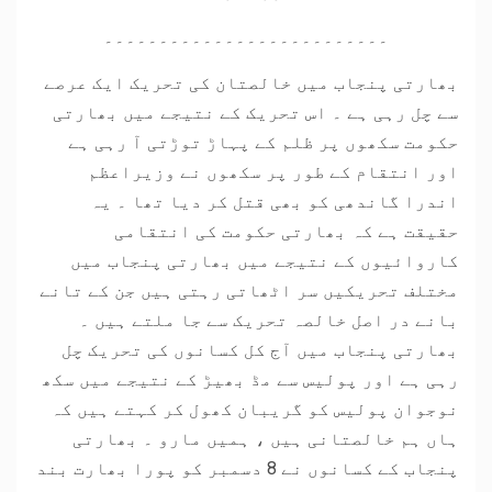
۔۔۔۔۔۔۔۔۔۔۔۔۔۔۔۔۔۔۔۔۔۔۔۔۔۔
بھارتی پنجاب میں خالصتان کی تحریک ایک عرصے
سے چل رہی ہے ۔ اس تحریک کے نتیجے میں بھارتی
حکومت سکھوں پر ظلم کے پہاڑ توڑتی آ رہی ہے
اور انتقام کے طور پر سکھوں نے وزیراعظم
اندرا گاندھی کو بھی قتل کر دیا تھا ۔ یہ
حقیقت ہے کہ بھارتی حکومت کی انتقامی
کاروائیوں کے نتیجے میں بھارتی پنجاب میں
مختلف تحریکیں سر اٹھاتی رہتی ہیں جن کے تانے
بانے در اصل خالصہ تحریک سے جا ملتے ہیں ۔
بھارتی پنجاب میں آج کل کسانوں کی تحریک چل
رہی ہے اور پولیس سے مڈ بھیڑ کے نتیجے میں سکھ
نوجوان پولیس کو گریبان کھول کر کہتے ہیں کہ
ہاں ہم خالصتانی ہیں ، ہمیں مارو ۔ بھارتی
پنجاب کے کسانوں نے 8 دسمبر کو پورا بھارت بند