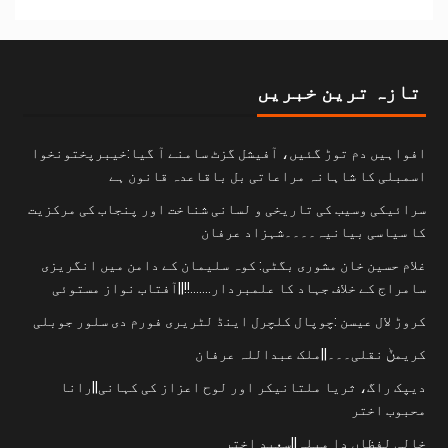
تازہ ترین خبریں
افواہیں دم توڑ گئیں، آفیشل گزٹ سامنے آ گیا:خیبرپختونخوا
اسمبلی کا شاہانہ مراعاتی بل باقاعدہ قانون ہے
سرائیکی وسیب کی تاریخی و لسانی شناخت اور پنجاب کی مرکزیت
کا سیاسی بیانیہ۔۔۔۔شہزاد عرفان
غلام حسین خان مشوری بگٹی: کوہ سلیمان کے دامن میں انگریزی
سامراج کے خلاف جہاد کا علمبردار…….!!||آفتاب نواز مستوئی
کروڑ لال عیسن :چوپال کلچرل اینڈ لٹریری فورم دی سلور جوبلی
کریمݨ نقلی۔۔۔||ملک عبداللہ عرفان
دیپک راگ، ثریا ملتانیکر اور لوح اعزاز کی کہانی||رانا
محبوب اختر
خالی لفظاں دا میلہ||سعید اختر