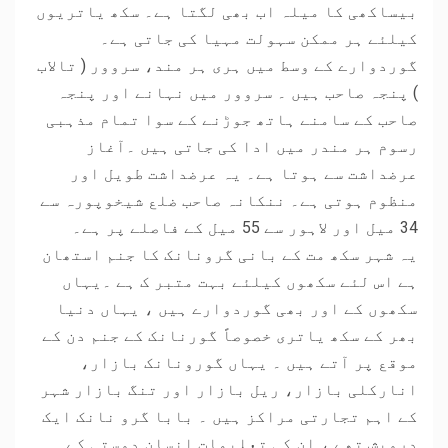
بیساکھی کا میلہ اب بھی لگتا ہے۔ سکھ یاتریوں
کیلئے ہر ممکن سہولت مہیا کی جاتی ہے۔
گوردوارے کے وسط میں ہری ہر مند، سروور ( تالاب
) پنجہ صاحب ہیں ۔ سروور میں نہانے اور پنجہ
صاحب کے سامنے ہاتھ جوڑنے کے سوا تمام مذہبی
رسوم ہر مندر میں ادا کی جاتی ہیں ۔آغاز
عرضداشت سے ہوتا ہے۔ یہ عرضداشت طویل اور
منظوم ہوتی ہے۔ ننکانہ صاحب ضلع شیخوپورہ سے
34 میل اور لاہور سے 55 میل کے فاصلے پر ہے۔
یہ شہر سکھ مت کے بانی گرونانک کا جنم استھان
ہے اس لئے سکھوں کیلئے بہت متبر ک ہے ۔یہاں
سکھوں کے اور بھی گوردوارے ہیں ، یہاں دنیا
بھر کے سکھ یاتری خصوصاً گورنانک کے جنم دن کے
موقع پر آتے ہیں ۔ یہاں گورونانک بازار،
انارکلی بازار، ریل بازار اور تنگ بازار شہر
کے اہم تجارتی مراکز ہیں ۔ بابا گرو نانک ایک
درویش تھے ، ان کی تعلیمات انسان دوستی کے