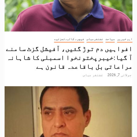
اہم خبریں
سیاحت
غضنفرعباس
فیچر، کالم،تجزئیے
افواہیں دم توڑ گئیں، آفیشل گزٹ سامنے
آ گیا:خیبرپختونخوا اسمبلی کا شاہانہ
مراعاتی بل باقاعدہ قانون ہے
جولائی 7, 2026
غضنفر عباس