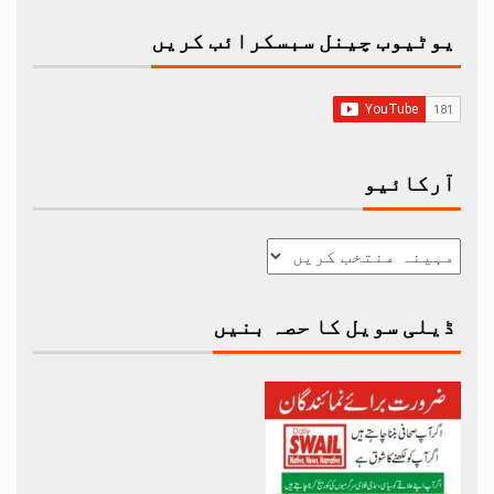
یوٹیوب چینل سبسکرائب کریں
آرکائیو
ڈیلی سویل کا حصہ بنیں