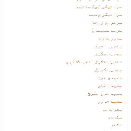
سرائیکی لوک سانجھ
سرائیکی وسیب
سرفراز راجا
سرمد سلیمان
سرورباری
سعدیہ احمد
سعدیہ شکیل
سعدیہ شکیل انجم لاشاری
سعدیہ کمال
سعودی عرب
سعید اختر
سعید جان بلوچ
سعید خاور
سفرنامہ
سکردو
سکھر