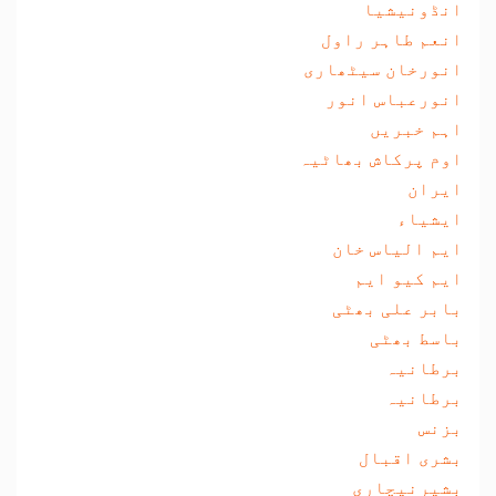
انڈونیشیا
انعم طاہر راول
انورخان سیٹھاری
انورعباس انور
اہم خبریں
اوم پرکاش بھاٹیہ
ایران
ایشیاء
ایم الیاس خان
ایم کیو ایم
بابر علی بھٹی
باسط بھٹی
برطانیہ
برطانیہ
بزنس
بشری اقبال
بشیرنیچاری