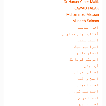
Dr Hasan Yaser Malik
JAWAD FALAK
Muhammad Mateen
Muneeb Salman
آثار قدیمہ
آفتاب نواز مستوئی
آئینہ سیدہ
ابراہیم بیگ
ابصار عالم
ابوبکر گوپانگ
آپ بیتی
احسان اعوان
احسن واگھا
احمد اعجاز
احمد علی کورار
احمداعوان
اختر بلوچ