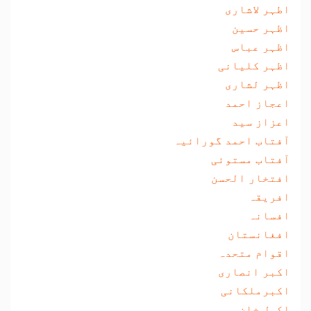
اطہر لاشاری
اظہر حسین
اظہر عباس
اظہر کلیانی
اظہر لشاری
اعجاز احمد
اعزاز سید
آفتاب احمد گورائیہ
آفتاب مستوئی
افتخار الحسن
افریقہ
افسانہ
افغانستان
اقوام متحدہ
اکبر انصاری
اکبرملکانی
اکمل خان