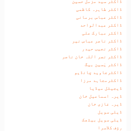
ڈاکٹر سید مزمل حسین
ڈاکٹر طاہرہ کاظمی
ڈاکٹر عباس برمانی
ڈاکٹر عبدالواحد
ڈاکٹر مبارک علی
ڈاکٹر ناصر عباس نیر
ڈاکٹر نجیب حیدر
ڈاکٹر نصر اللہ خان ناصر
ڈاکٹر یٰسین بیگ
ڈاکٹرجاوید چانڈیو
ڈاکٹرمجاہد مرزا
ڈیجیٹل میڈیا
ڈیرہ اسماعیل خان
ڈیرہ غازی خان
ڈیلی سویل
ڈیلی سویل بیٹھک
رؤف کلاسرا