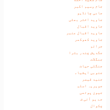
جام وسیم اکبر
جامی چانڈیو
جاوید اختر بھٹی
جاوید اقبال
جاوید اقبال عنبر
جاوید کھوکھر
جرائم
جگدیش چندر بترا
جنگلات
جنگلی حیات
جنوبی ایشیاء
جنید قیصر
جویریہ اسلم
جیون پوتھی
جے یو آئی ف
چکوال