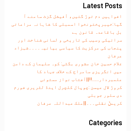
Latest Posts
افواہیں دم توڑ گئیں، آفیشل گزٹ سامنے آ
گیا:خیبرپختونخوا اسمبلی کا شاہانہ مراعاتی
بل باقاعدہ قانون ہے
سرائیکی وسیب کی تاریخی و لسانی شناخت اور
پنجاب کی مرکزیت کا سیاسی بیانیہ۔۔۔۔شہزاد
عرفان
غلام حسین خان مشوری بگٹی: کوہ سلیمان کے دامن
میں انگریزی سامراج کے خلاف جہاد کا
علمبردار…….!!||آفتاب نواز مستوئی
کروڑ لال عیسن :چوپال کلچرل اینڈ لٹریری فورم
دی سلور جوبلی
کریمݨ نقلی۔۔۔||ملک عبداللہ عرفان
Categories