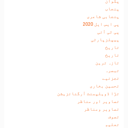
پکوان
پنجاب
پنجابی شاعری
پی ایس ایل 2020
پی ٹی آئی
پیپلزپارٹی
تاریخ
تاریخ
تازہ ترین
تبصرہ
تجزئیے
تحسین بخاری
تڑا ڈویلپمنٹ آرگنائزیشن
تصاویر اور مناظر
تصاویر ومناظر
تصوف
تعلیم