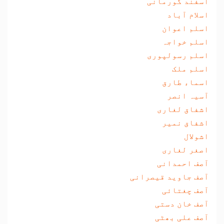
اسفند گورمانی
اسلام آباد
اسلم اعوان
اسلم خواجہ
اسلم رسولپوری
اسلم ملک
اسماء طارق
آسیہ انصر
اشفاق لغاری
اشفاق نمیر
اشولال
اصغر لغاری
آصف احمدانی
آصف جاوید قیصرانی
آصف چغتائی
آصف خان دستی
آصف علی بھٹی