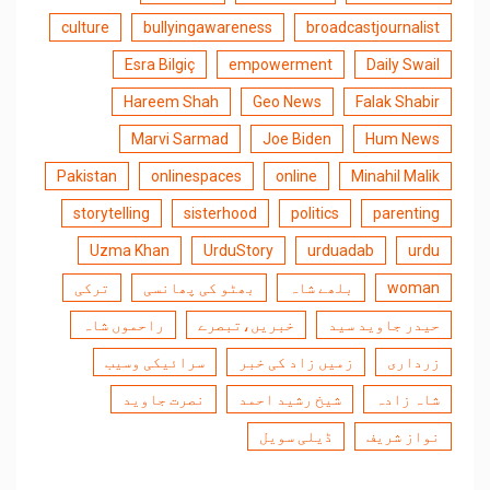
culture
bullyingawareness
broadcastjournalist
Esra Bilgiç
empowerment
Daily Swail
Hareem Shah
Geo News
Falak Shabir
Marvi Sarmad
Joe Biden
Hum News
Pakistan
onlinespaces
online
Minahil Malik
storytelling
sisterhood
politics
parenting
Uzma Khan
UrduStory
urduadab
urdu
woman
بلھے شاہ
بھٹو کی پھانسی
ترکی
حیدر جاوید سید
خبریں،تبصرے
راحموں شاہ
زرداری
زمیں زاد کی خبر
سرائیکی وسیب
شاہ زادہ
شیخ رشید احمد
نصرت جاوید
نواز شریف
ڈیلی سویل