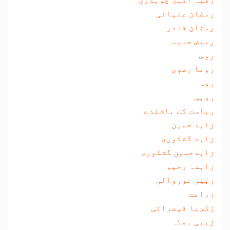
رمضان علیانی
رمضان قادر
رمیض حبیب
روس
روما رضوی
روہ
روہی
ریاست کے باشندے
زاہد حسین
زاہد گشکوری
زاہدحسین گشکوری
زاہدہ رحیم
زبیر توروالی
زراعت
زکریا قیصرانی
زیبی بھٹہ