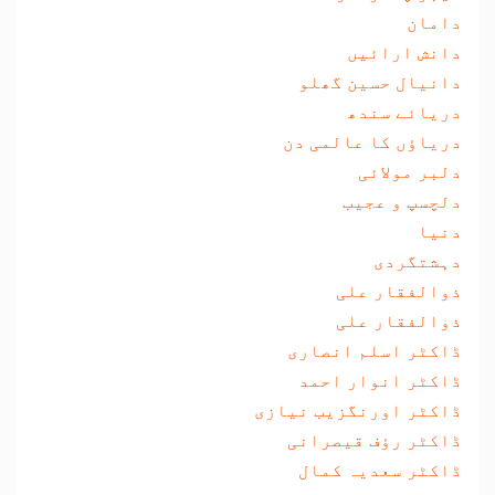
دامان
دانش ارائیں
دانیال حسین گھلو
دریائے سندھ
دریاؤں کا عالمی دن
دلبر مولائی
دلچسپ و عجیب
دنیا
دہشتگردی
ذوالفقار علی
ذوالفقار علی
ڈاکٹر اسلم انصاری
ڈاکٹر انوار احمد
ڈاکٹر اورنگزیب نیازی
ڈاکٹر رؤف قیصرانی
ڈاکٹر سعدیہ کمال