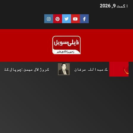
اگست 9, 2026
ملک عبداللہ عرفان
کروڑ لال عیسن :چوپال کلچرل اینڈ لٹر