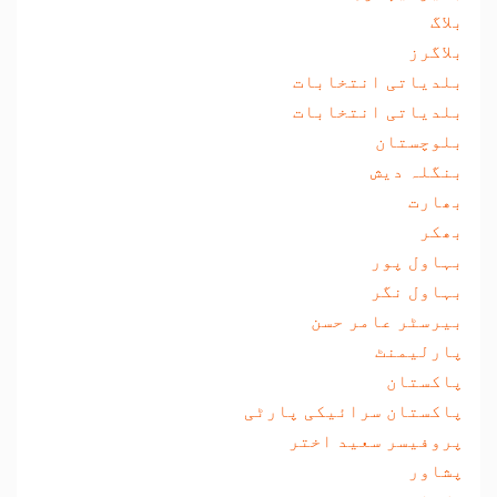
بلاگ
بلاگرز
بلدیاتی انتخابات
بلدیاتی انتخابات
بلوچستان
بنگلہ دیش
بھارت
بھکر
بہاول پور
بہاول نگر
بیرسٹر عامر حسن
پارلیمنٹ
پاکستان
پاکستان سرائیکی پارٹی
پروفیسر سعید اختر
پشاور