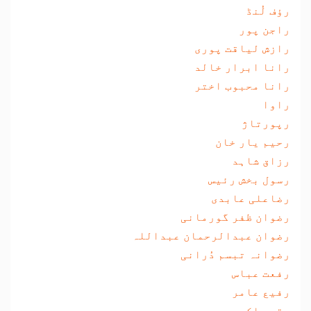
رؤف لُنڈ
راجن پور
رازش لیاقت پوری
رانا ابرار خالد
رانا محبوب اختر
راوا
رپورتاژ
رحیم یار خان
رزاق شاہد
رسول بخش رئیس
رضاعلی عابدی
رضوان ظفر گورمانی
رضوان عبدالرحمان عبداللہ
رضوانہ تبسم دُرانی
رفعت عباس
رفیع عامر
رقیہ اکبر چوہدری