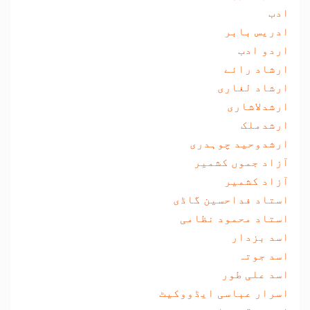
ادب
ادریس بابر
اردو ادب
ارشاد رائے
ارشاد لغاری
ارشدلاشاری
ارشدملک
ارشدوحید چوہدری
آزاد جموں کشمیر
آزاد کشمیر
استاد فداحسین گاڈی
استاد محمود نظامی
اسد بزدار
اسد جوتہ
اسد علی طور
اسرار عباسی ایڈووکیٹ