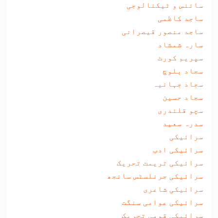
سائنس و ٹیکنالوجی
ساجد کاظمی
ساجد منصور قیصرانی
سارہ شمشاد
سپریم کورٹ
سجاد بلوچ
سجاد جہانیہ
سجاد حسین
سچو قلندری
سدرہ سعید
سرائیکی
سرائیکی ادب
سرائیکی تریمت تحریک
سرائیکی جرنلسٹس سانجھ
سرائیکی شاعری
سرائیکی عوامی سنگت
سرائیکی قومی تحریک