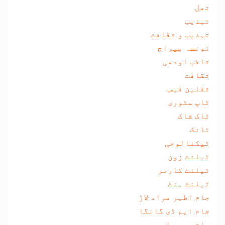
تھل
تہذیب
تہذیب و ثقافت
تونسہ بیراج
ثاقب لودھی
ثقافت
ثقلین قیس
ٹاپ سٹوری
ٹاک شاک
ٹانک
ٹیکنالوجی
ٹیلنٹ زون
ٹیلنٹ کارنر
ٹیلنٹ ہنٹ
جام اظہر مراد لاڑ
جام ایم ڈی گانگا
جام سعید احمد