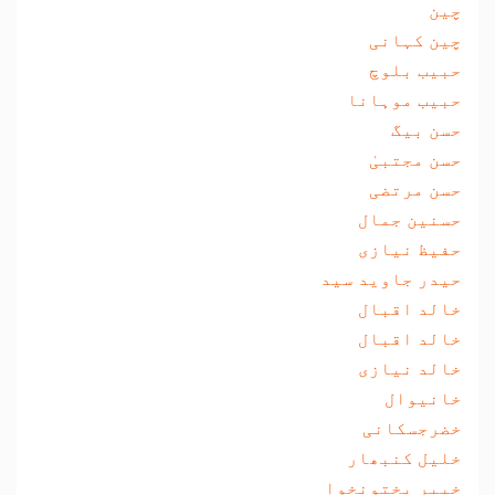
چین
چین کہانی
حبیب بلوچ
حبیب موہانا
حسن بیگ
حسن مجتبیٰ
حسن مرتضی
حسنین جمال
حفیظ نیازی
حیدر جاوید سید
خالد اقبال
خالد اقبال
خالد نیازی
خانیوال
خضرجسکانی
خلیل کنبھار
خیبر پختونخوا