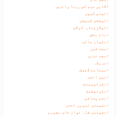
آگاہی مہم کورونا وائرس
الیاس کبیر
الیکشن کمیشن
الیگزینڈر ڈوگن
امام بخش
امتیاز عالم
امجد قمر
امجد نذیر
امریکہ
امیتابھ گھوش
امین انجم
انٹرٹینمنٹ
انٹرنیشنل
انجم پتافی
انجینئر تنویر اختر
انجینئر شاہ نواز خان مشوری