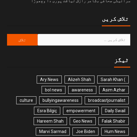
سرائیکی صحافی ،شاعر رازش لیاقت پوری دا وچھوڑا
تلاش کریں
ٹیگز
Ary News
Alizeh Shah
) Sarah Khan
bol news
awareness
Asim Azhar
culture
bullyingawareness
broadcastjournalist
Esra Bilgiç
empowerment
Daily Swail
Hareem Shah
Geo News
Falak Shabir
Marvi Sarmad
Joe Biden
Hum News