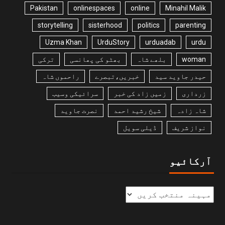
Pakistan
onlinespaces
online
Minahil Malik
storytelling
sisterhood
politics
parenting
Uzma Khan
UrduStory
urduadab
urdu
woman
بلھے شاہ
بھٹو کی پھانسی
ترکی
حیدر جاوید سید
خبریں،تبصرے
راحموں شاہ
زرداری
زمیں زاد کی خبر
سرائیکی وسیب
شاہ زادہ
شیخ رشید احمد
نصرت جاوید
نواز شریف
ڈیلی سویل
آرکائیو