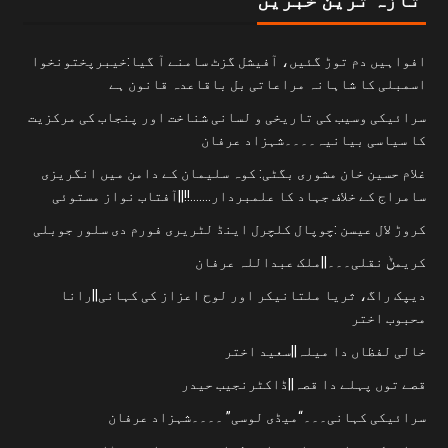
افواہیں دم توڑ گئیں، آفیشل گزٹ سامنے آ گیا:خیبرپختونخوا
اسمبلی کا شاہانہ مراعاتی بل باقاعدہ قانون ہے
سرائیکی وسیب کی تاریخی و لسانی شناخت اور پنجاب کی مرکزیت
کا سیاسی بیانیہ۔۔۔۔شہزاد عرفان
غلام حسین خان مشوری بگٹی: کوہ سلیمان کے دامن میں انگریزی
سامراج کے خلاف جہاد کا علمبردار…….!!||آفتاب نواز مستوئی
کروڑ لال عیسن :چوپال کلچرل اینڈ لٹریری فورم دی سلور جوبلی
کریمݨ نقلی۔۔۔||ملک عبداللہ عرفان
دیپک راگ، ثریا ملتانیکر اور لوح اعزاز کی کہانی||رانا
محبوب اختر
خالی لفظاں دا میلہ||سعید اختر
قصے توں پہلے دا قصہ||ڈاکٹرنجیب حیدر
سرائیکی کہانی۔۔۔“میڈی لوسی” ۔۔۔۔شہزاد عرفان