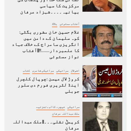
مرکزیت کا سیاسی
بیانیہ۔۔۔۔شہزاد عرفان
آفتاب مستوئی
بلاگ
غلام حسین خان مشوری بگٹی:
کوہ سلیمان کے دامن میں
انگریزی سامراج کے خلاف جہاد
کا علمبردار…….!!||آفتاب
نواز مستوئی
اشولال
سرائیکی
سرائیکی شاعری
کتاب
کروڑ لال عیسن :چوپال کلچرل
اینڈ لٹریری فورم دی سلور
جوبلی
سرائیکی
فیچر، کالم،تجزئیے
ملک عبداللہ عرفان
کریمݨ نقلی۔۔۔||ملک عبداللہ
عرفان