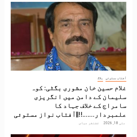
آفتاب مستوئی
بلاگ
غلام حسین خان مشوری بگٹی: کوہ
سلیمان کے دامن میں انگریزی
سامراج کے خلاف جہاد کا
علمبردار…….!!||آفتاب نواز مستوئی
مئی 18, 2026
غضنفر عباس