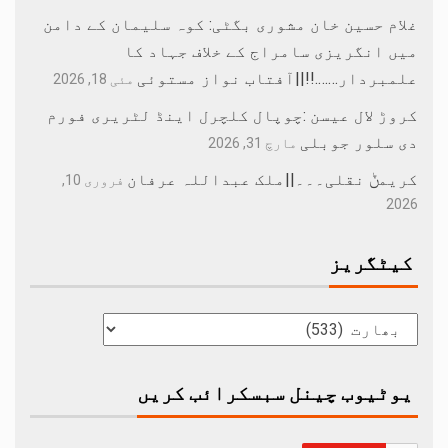
غلام حسین خان مشوری بگٹی: کوہ سلیمان کے دامن
میں انگریزی سامراج کے خلاف جہاد کا
علمبردار…….!!||آفتاب نواز مستوئی
مئی 18, 2026
کروڑ لال عیسن :چوپال کلچرل اینڈ لٹریری فورم
دی سلور جوبلی
مارچ 31, 2026
کریمݨ نقلی۔۔۔||ملک عبداللہ عرفان
فروری 10,
2026
کیٹگریز
یوٹیوب چینل سبسکرائب کریں