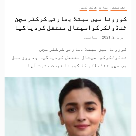
انٹرنیشنل
بھارت
کرکٹ
کھیل
کورونا میں مبتلا بھارتی کرکٹر سچن
ٹنڈولکرکواسپتال منتقل کردیاگیا
اپریل 2, 2021
نمائندہ
کورونا میں مبتلا بھارتی کرکٹر سچن
ٹنڈولکرکواسپتال منتقل کردیاگیا چھ روز قبل
جب سچن ٹنڈولکر کا کورنا ٹیسٹ مثبت آیا...