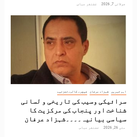
جولائی 7, 2026
غضنفر عباس
اہم خبریں
شہزاد عرفان
فیچر، کالم،تجزئیے
سرائیکی وسیب کی تاریخی و لسانی
شناخت اور پنجاب کی مرکزیت کا
سیاسی بیانیہ۔۔۔۔شہزاد عرفان
مئی 26, 2026
غضنفر عباس