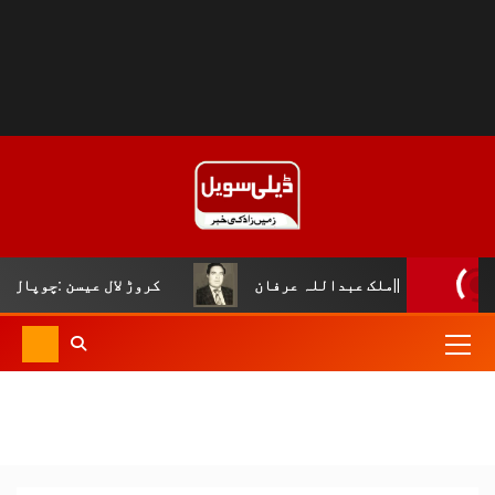
بداللہ عرفان
کروڑ لال عیسن :چوپال کلچرل اینڈ لٹریری ف