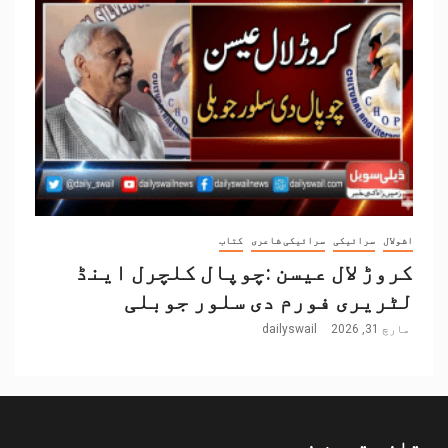
اشولال
سرائیکی
سرائیکی شاعری
کتاب
کروڑ لال عیسن :چوپال کلچرل اینڈ
لٹریری فورم دی سلور جوبلی
مارچ 31, 2026
dailyswail
تازہ ترین خبریں