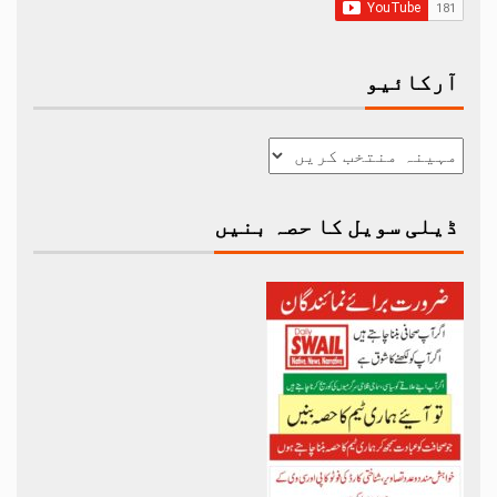
آرکائیو
ڈیلی سویل کا حصہ بنیں