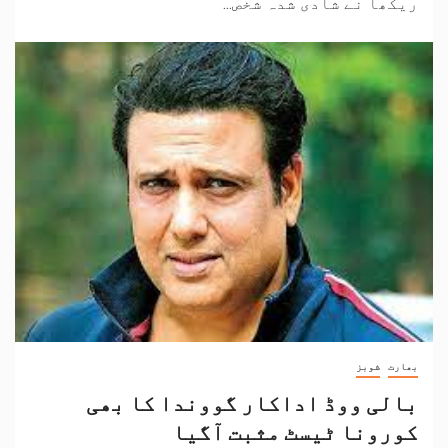
ریکھا نے شادی شدہ شخص...
بھارت
شوبز
بالی ووڈ اداکار گووندا کا بھی
کورونا ٹیسٹ مثبت آگیا