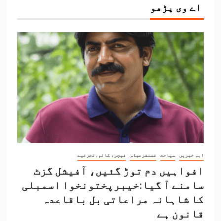
اے وی پڑھو
اہم خبریں
سیاحت
غضنفرعباس
فیچر، کالم،تجزئیے
افواہیں دم توڑ گئیں، آفیشل گزٹ
سامنے آ گیا:خیبرپختونخوا اسمبلی
کا شاہانہ مراعاتی بل باقاعدہ
قانون ہے