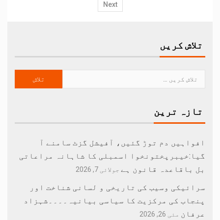
Next
تلاش کریں
تازہ ترین
افواہیں دم توڑ گئیں، آفیشل گزٹ سامنے آ
گیا:خیبرپختونخوا اسمبلی کا شاہانہ مراعاتی
بل باقاعدہ قانون ہے
جولائی 7, 2026
سرائیکی وسیب کی تاریخی و لسانی شناخت اور
پنجاب کی مرکزیت کا سیاسی بیانیہ۔۔۔۔شہزاد
عرفان
مئی 26, 2026