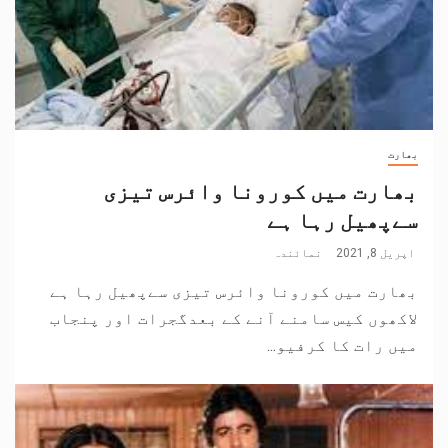
بھارت
بھارت میں کورونا وائرس تیزی
سےپھیل رہا ہے
اپریل 8, 2021
نمائندہ
بھارت میں کورونا وائرس تیزی سےپھیل رہا ہے
لاکھوں کیس سامنے آنے کے بعدگجرات اور پنجاب
میں رات کا کرفیو...