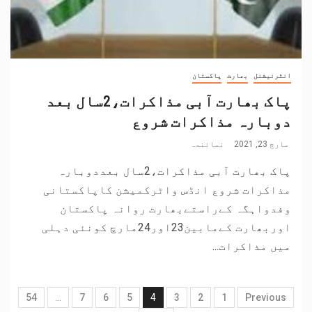
انٹرنیشنل
بھارت
پاکستان
پاک بھارت آبی مذاکرات،2سال بعد
دوبارہ مذاکرات شروع
مارچ 23, 2021
نمائندہ
پاک بھارت آبی مذاکرات،2سال بعددوبارہ
مذاکرات شروع انڈس واٹرکمیشن کاپاکستانی
وفدواہگہ کےراستےبھارت روانہ پاکستان
اوربھارت کےمابین23اور24مارچ کونئی دہلی
میں مذاکرات...
54
…
7
6
5
4
3
2
1
Previous