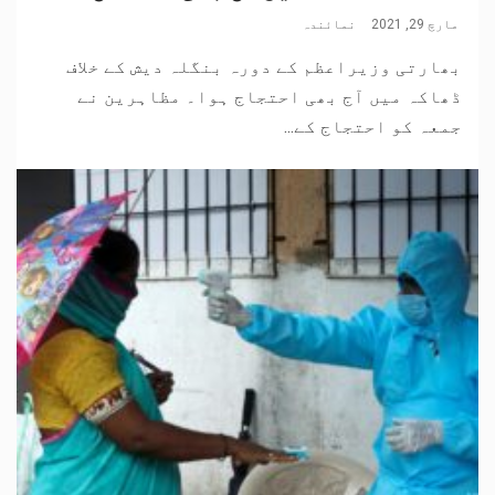
مارچ 29, 2021
نمائندہ
بھارتی وزیراعظم کے دورہ بنگلہ دیش کے خلاف
ڈھاکہ میں آج بھی احتجاج ہوا۔ مظاہرین نے
جمعہ کو احتجاج کے...