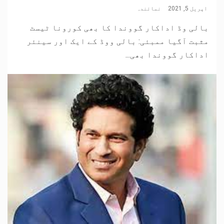
اپریل 5, 2021
نمائندہ
بالی وڈ اداکار گووندا کا بھی کورونا ٹیسٹ
مثبت آگیا ممبئی: بالی ووڈ کے ایک اور سینئر
اداکار گووندا بھی...