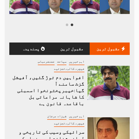
مقبول ترین
مقبول ترین
پسندیدہ
اہم خبریں
سیاحت
غضنفرعباس
فیچر، کالم،تجزئیے
افواہیں دم توڑ گئیں، آفیشل
گزٹ سامنے آ
گیا:خیبرپختونخوا اسمبلی
کا شاہانہ مراعاتی بل
باقاعدہ قانون ہے
اہم خبریں
شہزاد عرفان
فیچر، کالم،تجزئیے
سرائیکی وسیب کی تاریخی و
لسانی شناخت اور پنجاب کی