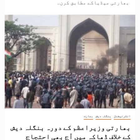
بھارتی میڈیاکے مطابق کرن...
انٹرنیشنل
بنگلہ دیش
بھارت
بھارتی وزیراعظم کے دورہ بنگلہ دیش
کے خلاف ڈھاکہ میں آج بھی احتجاج