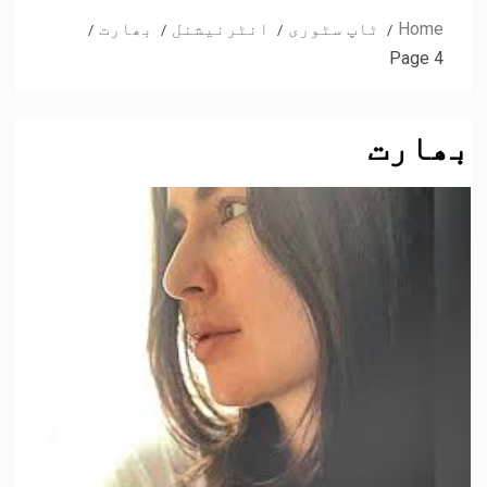
Home
ٹاپ سٹوری
انٹرنیشنل
بھارت
Page 4
بھارت