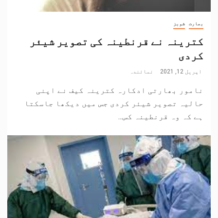
بھارت
شوبز
کترینہ نے قرنطینہ کی تصویر شیئر
کردی
اپریل 12, 2021
نمائندہ
نامور بھارتی ادکارہ کترینہ کیف نے اپنی
حالیہ تصویر شیئر کردی جس میں دیکھا جاسکتا
ہے کہ وہ قرنطینہ کس...