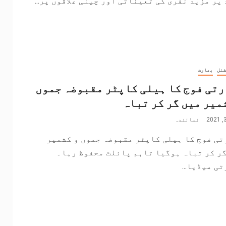
پر مزید نفری کی تعیناتی اور چینی علاقوں پر...
شنل
بھارت
تی فوج کا ہیلی کاپٹر مقبوضہ جموں
میر میں گر کر تباہ
نمائندہ
تی فوج کا ہیلی کاپٹر مقبوضہ جموں و کشمیر
ر کر تباہ ہوگیا تاہم پائلٹ محفوظ رہا۔
ی میڈیا...