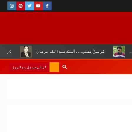
یمݨ نقلی۔۔۔||ملک عبداللہ عرفان
کروڑ لال عیسن :چوپال 
ڈیلی سویل ویڈیوز