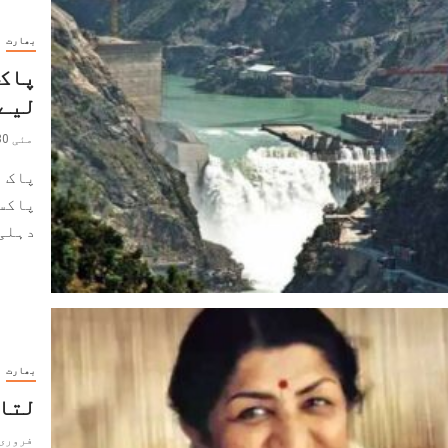
بھارت
پاک 
لیے 
مئی 30, 2022
پاک ب
پاکس
دہلی 
بھارت
لتا 
فروری 7, 022