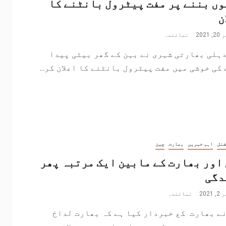
ں بننے پر مفت پیٹرول بانٹنے کا
ن
202
نمائندہ
ہلی بھارتی شہری نے بہن کے گھر بیٹی پیدا
کی خوشی میں مفت پیٹرول بانٹنے کا اعلان کر...
شنل
اہم خبریں
بھارت
چین
اور بھارت کے مابین ایک مرتبہ پھر
دگی
202
نمائندہ
ے بھارت کع خبردار کیا ہے کہ بھارت لداخ