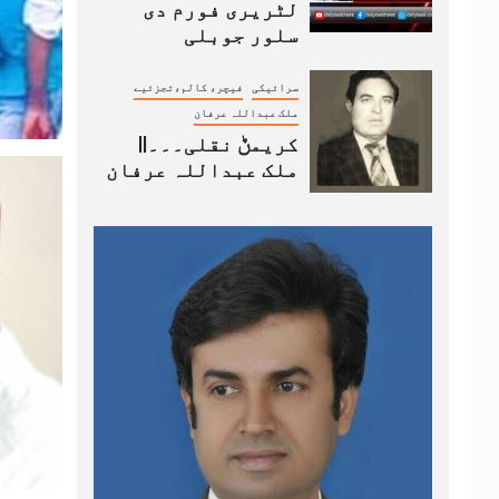
لٹریری فورم دی
سلور جوبلی
سرائیکی
فیچر، کالم،تجزئیے
ملک عبداللہ عرفان
کریمݨ نقلی۔۔۔||
ملک عبداللہ عرفان