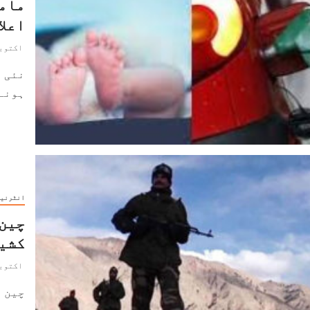
مامو
اعلا
اکتوبر 20, 1
نئی د
ہونے 
انٹرنی
چین 
کشی
اکتوبر 2, 1
چین ن