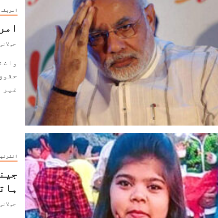
امریکہ
امری
جولائی 29, 21
واشن
حقوق 
غیر م
انٹرنی
ہات
جولائی 27, 21