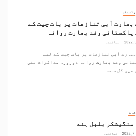
پاکستان
بھارت آبی تنازعات پر بات چیت کے
پاکستانی وفد بھارت روانہ
نمائندہ
ھارت آبی تنازعات پر بات چیت کے لیے
تانی وفد بھارت روانہ دوروزہ مذاکرات نئی
میں کل سے...
شوبز
منگیشکر بلبل ہند
2
نمائندہ