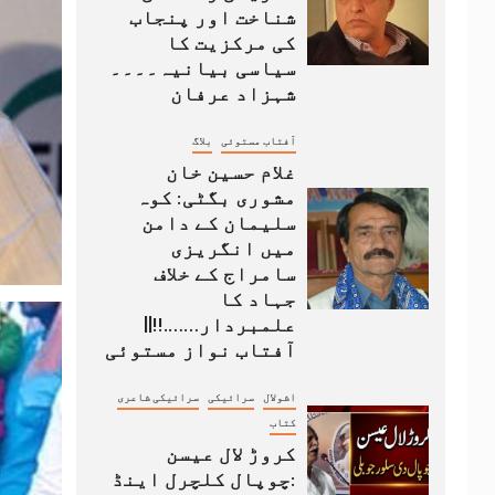
شناخت اور پنجاب
کی مرکزیت کا
سیاسی بیانیہ۔۔۔۔
شہزاد عرفان
آفتاب مستوئی
بلاگ
غلام حسین خان
مشوری بگٹی: کوہ
سلیمان کے دامن
میں انگریزی
سامراج کے خلاف
جہاد کا
علمبردار…….!!||
آفتاب نواز مستوئی
اشولال
سرائیکی
سرائیکی شاعری
کتاب
کروڑ لال عیسن
:چوپال کلچرل اینڈ