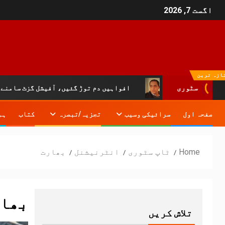
اگست 7, 2026
ازہ ترین
افواہیں دم توڑ گئیں، آفیشل گزٹ سامنے آ گیا:خیبرپختو
سٹوری
صفحہ اول
سرائیکی وسیب
تجزیہ/تبصرہ
کتاب
ہم
Home
ٹاپ سٹوری
انٹرنیشنل
بھارت
بھا
تلاش کریں