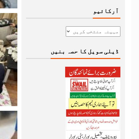
آرکائیو
ڈیلی سویل کا حصہ بنیں