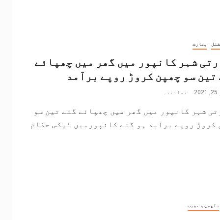
شنل
بھارت
تی شہر کانپور میں گھر میں چھپائے
تین سو چھپن کروڑ روپے برآمد
2
نمائندہ
ی شہر کانپور میں گھر میں چھپائے گئے تین سو
 کروڑ روپے برآمد ہو گئے کانپورمیں ٹیکس حکام
دلچسپ و عجیب