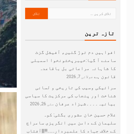
تازہ ترین
افواہیں دم توڑ گئیں، آفیشل گزٹ
سامنے آ گیا:خیبرپختونخوا اسمبلی
کا شاہانہ مراعاتی بل باقاعدہ
قانون ہے
جولائی 7, 2026
سرائیکی وسیب کی تاریخی و لسانی
شناخت اور پنجاب کی مرکزیت کا سیاسی
بیانیہ۔۔۔۔شہزاد عرفان
مئی 26, 2026
غلام حسین خان مشوری بگٹی: کوہ
سلیمان کے دامن میں انگریزی سامراج
کے خلاف جہاد کا علمبردار…….!!||آفتاب