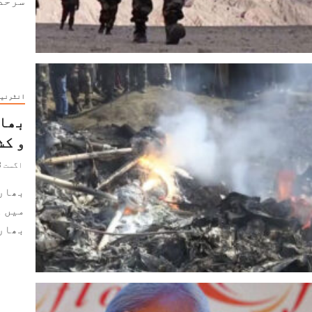
سرحد 
انٹرنی
بھار
و کش
اگست 3, 2021
بھار
میں گ
بھارت