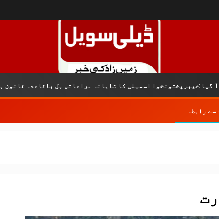
کر
نخوا اسمبلی کا شاہانہ مراعاتی بل باقاعدہ قانون ہے
 سے رابطہ
رت