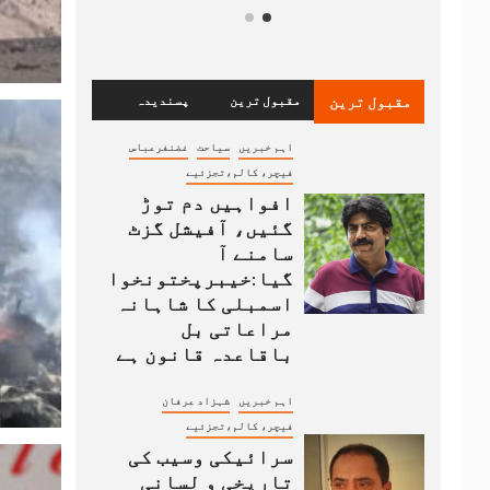
مقبول ترین
مقبول ترین
پسندیدہ
اہم خبریں
سیاحت
غضنفرعباس
فیچر، کالم،تجزئیے
افواہیں دم توڑ
گئیں، آفیشل گزٹ
سامنے آ
گیا:خیبرپختونخوا
اسمبلی کا شاہانہ
مراعاتی بل
باقاعدہ قانون ہے
اہم خبریں
شہزاد عرفان
فیچر، کالم،تجزئیے
سرائیکی وسیب کی
تاریخی و لسانی