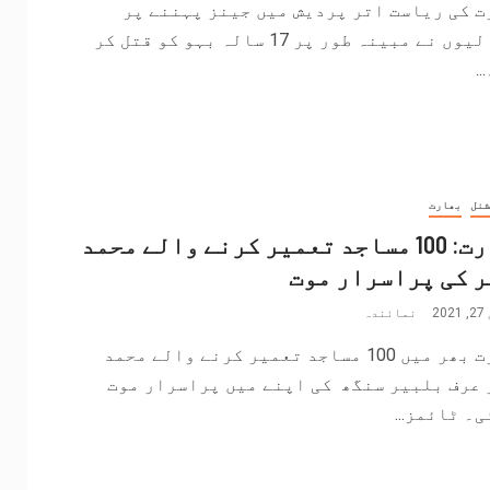
 کی ریاست اتر پردیش میں جینز پہننے پر
سسرالیوں نے مبینہ طور پر 17 سالہ بہو کو قتل کر
..
شنل
بھارت
بھارت: 100 مساجد تعمیر کرنے والے محمد
 کی پراسرار موت
20
نمائندہ
بھارت بھر میں 100 مساجد تعمیر کرنے والے محمد
 عرف بلبیر سنگھ کی اپنے میں پراسرار موت
۔ ٹائمز...