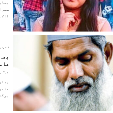
بھارت
ڈالا۔.
انٹرنی
عامر
جولائی 27, 21
عامر
ہوگئی