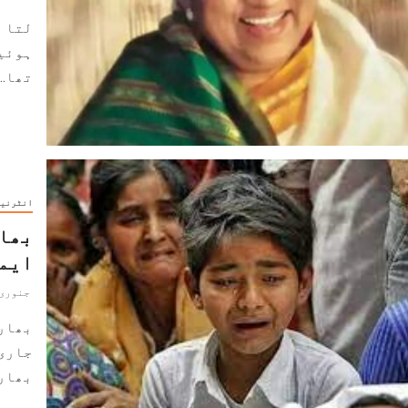
ہوئیں
تھا...
انٹرنی
بھار
ایم
جنوری 13, 022
بھار
جاری
بھارت