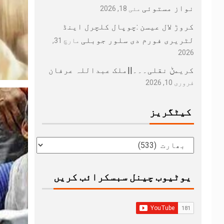
نواز مستوئی
مئی 18, 2026
کروڑ لال عیسن :چوپال کلچرل اینڈ
لٹریری فورم دی سلور جوبلی
مارچ 31,
2026
کریمݨ نقلی۔۔۔||ملک عبداللہ عرفان
فروری 10, 2026
کیٹگریز
یوٹیوب چینل سبسکرائب کریں