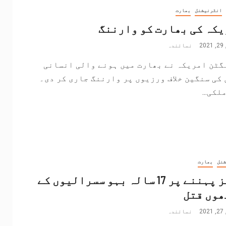
انٹرنیشنل
بھارت
کہ کی بھارت کو وارننگ
20
نمائندہ
گٹن امریکہ نے بھارت میں ہونے والی انسانی
کی سنگین خلاف ورزیوں پر وارننگ جاری کر دی۔
لکی...
شنل
بھارت
جینز پہننے پر 17 سالہ بہو سسرالیوں کے
ھوں قتل
20
نمائندہ