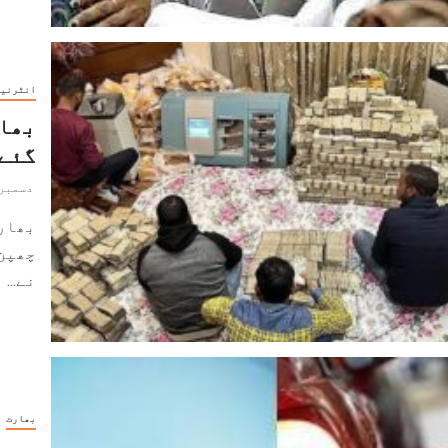
انٹرنی
بھار
گئے 
دسمبر 25, 021
بھارت
چھپن
نے...
بھارت