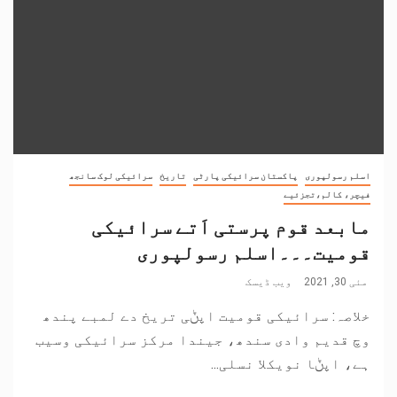
اسلم رسولپوری
پاکستان سرائیکی پارٹی
تاریخ
سرائیکی لوک سانجھ
فیچر، کالم،تجزئیے
مابعد قوم پرستی اَتے سرائیکی
قومیت۔۔۔اسلم رسولپوری
مئی 30, 2021
ویب ڈیسک
خلاصہ: سرائیکی قومیت اپݨی تریخ دے لمبے پندھ
وچ قدیم وادی سندھ، جیندا مرکز سرائیکی وسیب
ہے، اپݨا نویکلا نسلی...