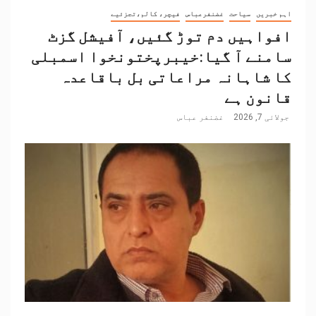
اہم خبریں
سیاحت
غضنفرعباس
فیچر، کالم،تجزئیے
افواہیں دم توڑ گئیں، آفیشل گزٹ
سامنے آ گیا:خیبرپختونخوا اسمبلی
کا شاہانہ مراعاتی بل باقاعدہ
قانون ہے
جولائی 7, 2026
غضنفر عباس