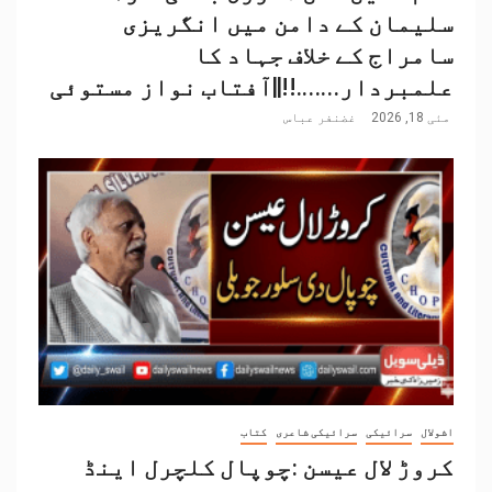
سلیمان کے دامن میں انگریزی
سامراج کے خلاف جہاد کا
علمبردار…….!!||آفتاب نواز مستوئی
مئی 18, 2026
غضنفر عباس
اشولال
سرائیکی
سرائیکی شاعری
کتاب
کروڑ لال عیسن :چوپال کلچرل اینڈ