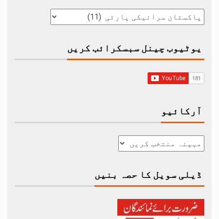
یوٹیوب چینل سبسکرائب کریں
آرکائیو
ڈیلی سویل کا حصہ بنیں