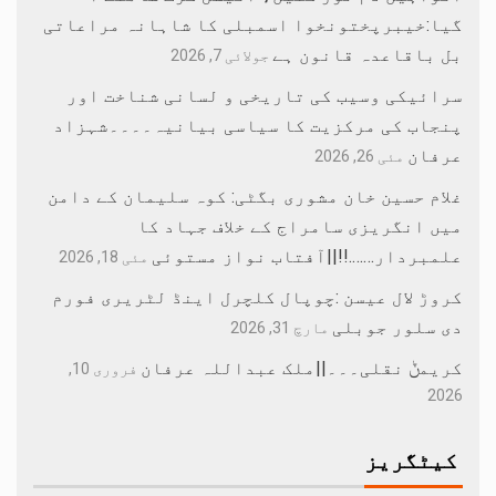
گیا:خیبرپختونخوا اسمبلی کا شاہانہ مراعاتی
بل باقاعدہ قانون ہے
جولائی 7, 2026
سرائیکی وسیب کی تاریخی و لسانی شناخت اور
پنجاب کی مرکزیت کا سیاسی بیانیہ۔۔۔۔شہزاد
عرفان
مئی 26, 2026
غلام حسین خان مشوری بگٹی: کوہ سلیمان کے دامن
میں انگریزی سامراج کے خلاف جہاد کا
علمبردار…….!!||آفتاب نواز مستوئی
مئی 18, 2026
کروڑ لال عیسن :چوپال کلچرل اینڈ لٹریری فورم
دی سلور جوبلی
مارچ 31, 2026
کریمݨ نقلی۔۔۔||ملک عبداللہ عرفان
فروری 10,
2026
کیٹگریز