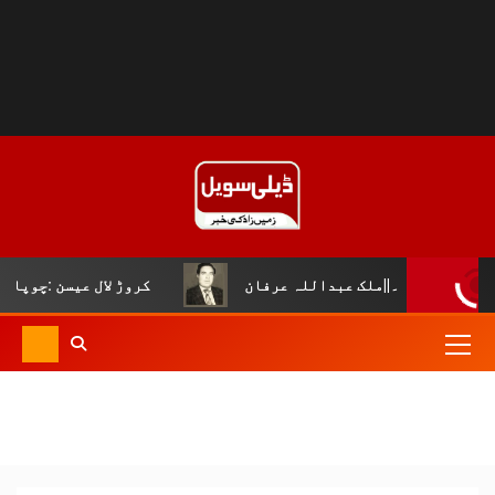
لک عبداللہ عرفان
کروڑ لال عیسن :چوپال کلچرل اینڈ لٹری