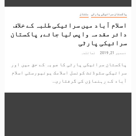
پاکستان سرائیکی پارٹی
ملتان
اسلام آباد میں سرائیکی طلبہ کے خلاف
دائر مقدمہ واپس لیا جائے، پاکستان
سرائیکی پارٹی
دسمبر 21, 2019
نمائندہ
پاکستان سرائیکی پارٹی کا صوبہ کے حق میں اور
سرائیکی سٹوڈنٹ کونسل اسلامک یونیورسٹی اسلام
آباد کے رہنماؤں کی گرفتاری...