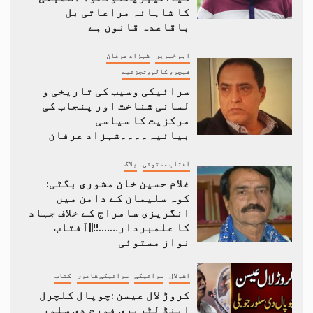
کا شاہانہ مراعاتی بل
باقاعدہ قانون ہے
اہم خبریں
شہزاد عرفان
فیچر، کالم،تجزئیے
سرائیکی وسیب کی تاریخی و
لسانی شناخت اور پنجاب کی
مرکزیت کا سیاسی
بیانیہ۔۔۔۔شہزاد عرفان
آفتاب مستوئی
بلاگ
غلام حسین خان مشوری بگٹی:
کوہ سلیمان کے دامن میں
انگریزی سامراج کے خلاف جہاد
کا علمبردار…….!!||آفتاب
نواز مستوئی
اشولال
سرائیکی
سرائیکی شاعری
کتاب
کروڑ لال عیسن :چوپال کلچرل
اینڈ لٹریری فورم دی سلور