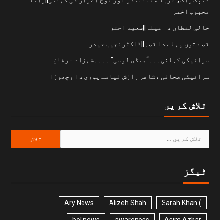
محبوب اختر
خالی لفظاں دا میلہ||سعید اختر
قصے توں پہلے دا قصہ||ڈاکٹرنجیب حیدر
سرائیکی کہانی۔۔۔“میڈی لوسی” ۔۔۔۔شہزاد عرفان
سرائیکی صحافی ،شاعر رازش لیاقت پوری دا وچھوڑا
تلاش کریں
ٹیگز
Ary News
Alizeh Shah
) Sarah Khan
bol news
awareness
Asim Azhar