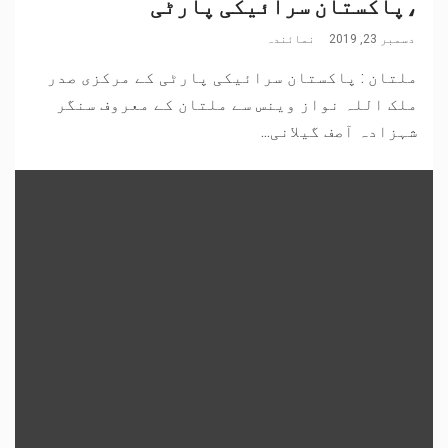
،پاکستان سرائیکی پارٹی
دسمبر 23, 2019
نمائندہ
ملتان : پاکستان سرائیکی پارٹی کے مرکزی صدر
ملک اللہ نواز وینس سے ملتان کے معروف سنگر
شہزادہ آصف گیلانی...