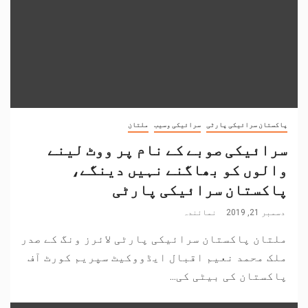
پاکستان سرائیکی پارٹی
سرائیکی وسیب
ملتان
سرائیکی صوبے کے نام پر ووٹ لینے
والوں کو بھاگنے نہیں دینگے،
پاکستان سرائیکی پارٹی
دسمبر 21, 2019
نمائندہ
ملتان پاکستان سرائیکی پارٹی لائرز ونگ کے صدر
ملک محمد نعیم اقبال ایڈووکیٹ سپریم کورٹ آف
پاکستان کی بیٹی کی...