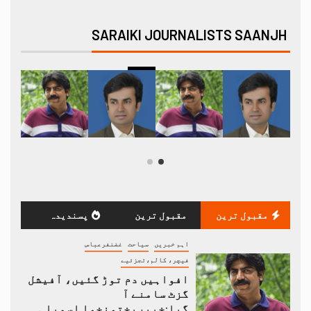
SARAIKI JOURNALISTS SAANJH
مقبول ترین
مقبول ترین
پسندیدہ
اہم خبریں
سیاحت
غضنفرعباس
فیچر، کالم،تجزئیے
افواہیں دم توڑ گئیں، آفیشل
گزٹ سامنے آ
گیا:خیبرپختونخوا اسمبلی