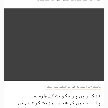
پاکستان سرائیکی پارٹی
سرائیکی وسیب
ملتان
فنکاروں پر حکومت کی طرف سے
پابندیوں کی شدید مزمت کرتے ہیں