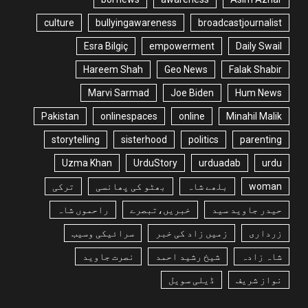
culture
bullyingawareness
broadcastjournalist
Esra Bilgiç
empowerment
Daily Swail
Hareem Shah
Geo News
Falak Shabir
Marvi Sarmad
Joe Biden
Hum News
Pakistan
onlinespaces
online
Minahil Malik
storytelling
sisterhood
politics
parenting
Uzma Khan
UrduStory
urduadab
urdu
woman
بلھے شاہ
بھٹو کی پھانسی
ترکی
حیدر جاوید سید
خبریں،تبصرے
راحموں شاہ
زرداری
زمیں زاد کی خبر
سرائیکی وسیب
شاہ زادہ
شیخ رشید احمد
نصرت جاوید
نواز شریف
ڈیلی سویل