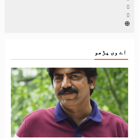
اے وی پڑھو