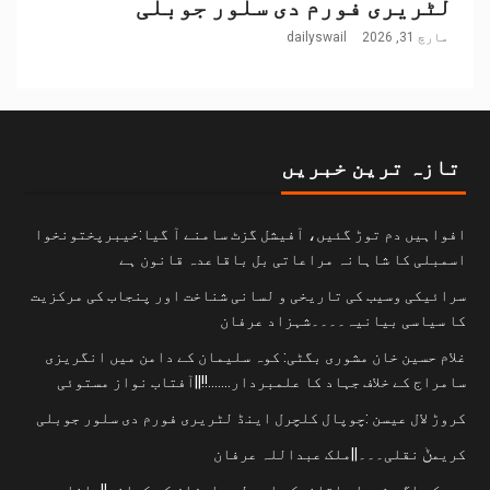
لٹریری فورم دی سلور جوبلی
مارچ 31, 2026
dailyswail
تازہ ترین خبریں
افواہیں دم توڑ گئیں، آفیشل گزٹ سامنے آ گیا:خیبرپختونخوا
اسمبلی کا شاہانہ مراعاتی بل باقاعدہ قانون ہے
سرائیکی وسیب کی تاریخی و لسانی شناخت اور پنجاب کی مرکزیت
کا سیاسی بیانیہ۔۔۔۔شہزاد عرفان
غلام حسین خان مشوری بگٹی: کوہ سلیمان کے دامن میں انگریزی
سامراج کے خلاف جہاد کا علمبردار…….!!||آفتاب نواز مستوئی
کروڑ لال عیسن :چوپال کلچرل اینڈ لٹریری فورم دی سلور جوبلی
کریمݨ نقلی۔۔۔||ملک عبداللہ عرفان
دیپک راگ، ثریا ملتانیکر اور لوح اعزاز کی کہانی||رانا