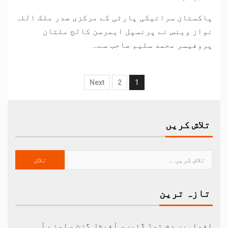
پاکستان سرائیکی پارٹی کے مرکزی صدر ملک اللہ
نواز وینس نے پرنسپل ایمرسن کالج ملتان
پروفیسر محمد سلیم صاحب سے...
Next
2
1
تلاش کریں
تازہ ترین
افواہیں دم توڑ گئیں، آفیشل گزٹ سامنے آ