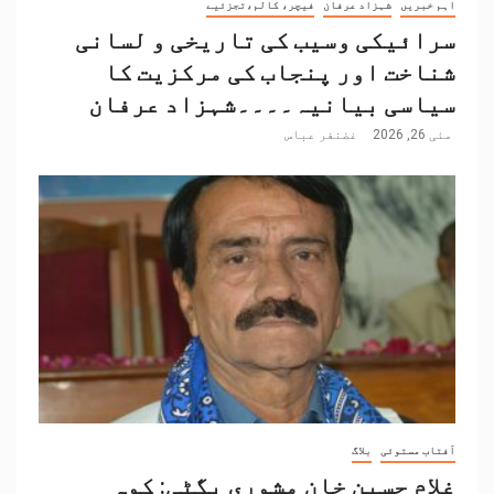
اہم خبریں
شہزاد عرفان
فیچر، کالم،تجزئیے
سرائیکی وسیب کی تاریخی و لسانی
شناخت اور پنجاب کی مرکزیت کا
سیاسی بیانیہ۔۔۔۔شہزاد عرفان
مئی 26, 2026
غضنفر عباس
آفتاب مستوئی
بلاگ
غلام حسین خان مشوری بگٹی: کوہ