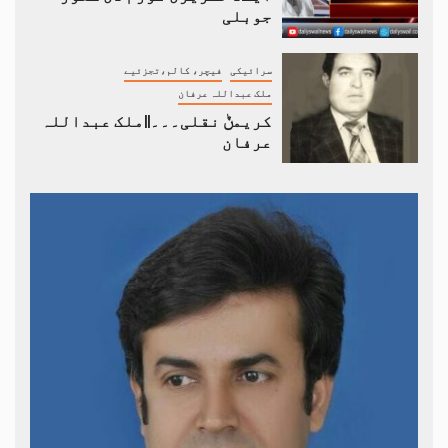
جوبلی
سرائیکی
فیچر، کالم،تجزئیے
ملک عبداللہ عرفان
کریمݨ نقلی۔۔۔||ملک عبداللہ
عرفان