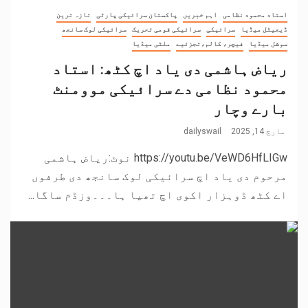
استاد محمود نظامی
اہم خبریں
پاکستان سرائیکی پارٹی
تازہ ترین
ڈیجیٹل میڈیا
سرائیکی
سرائیکی قومی تحریک
سرائیکی لوک سانجھ
سوشل میڈیا
فیچر، کالم،تجزئیے
ملٹی میڈیا
ریاض ہاشمی دی یاد اچ کٹھ: استاد
محمود نظامی دے سرائیکی موومنٹ
بارے وچار
مارچ 14, 2025
dailyswail
https://youtu.be/VeWD6HfLIGw نوٹ:ریاض ہاشمی
مرحوم دی یاد اچ سرائیکی لوک سانجھ دی طرفوں
اے کٹھ ڈوہزار اکوی اچ تھیا ہا۔۔۔وزڈم ساگا...