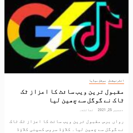
انٹرنیشنل
سوشل میڈیا
مقبول ترین ویب سائٹ کا اعزاز ٹک
ٹاک نے گوگل سے چھین لیا
دسمبر 25, 2021
نمائندہ
رواں برس مقبول ترین ویب سائٹ کا اعزاز ٹک ٹاک
نے گوگل سے چھین لیا۔ کلاؤڈ سروس کمپنی کلاؤڈ