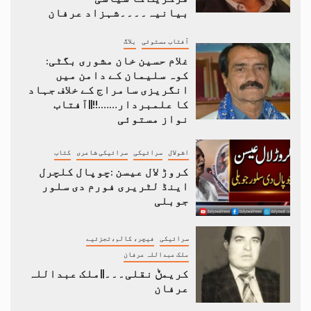
بیانیہ۔۔۔۔شہزاد عرفان
آفتاب مستوئی
بلاگ
غلام حسین خان مشوری بگٹی:
کوہ سلیمان کے دامن میں
انگریزی سامراج کے خلاف جہاد
کا علمبردار…….!!||آفتاب
نواز مستوئی
اشولال
سرائیکی
سرائیکی شاعری
کتاب
کروڑ لال عیسن :چوپال کلچرل
اینڈ لٹریری فورم دی سلور
جوبلی
سرائیکی
فیچر، کالم،تجزئیے
ملک عبداللہ عرفان
کریمݨ نقلی۔۔۔||ملک عبداللہ
عرفان