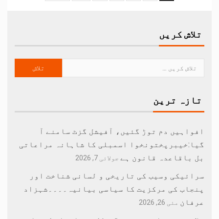
تلاش کریں
تازہ ترین
افواہیں دم توڑ گئیں، آفیشل گزٹ سامنے آ
گیا:خیبرپختونخوا اسمبلی کا شاہانہ مراعاتی
بل باقاعدہ قانون ہے
جولائی 7, 2026
سرائیکی وسیب کی تاریخی و لسانی شناخت اور
پنجاب کی مرکزیت کا سیاسی بیانیہ۔۔۔۔شہزاد
عرفان
مئی 26, 2026