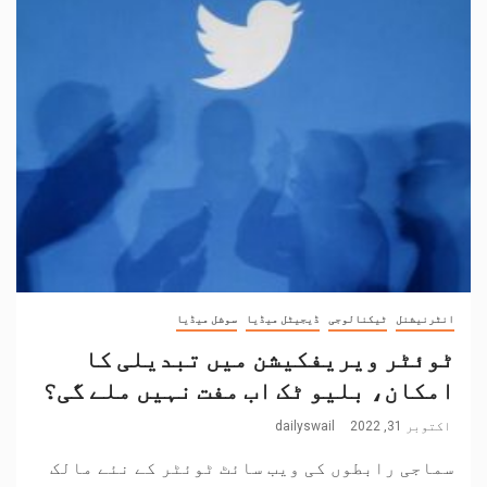
انٹرنیشنل
ٹیکنالوجی
ڈیجیٹل میڈیا
سوشل میڈیا
ٹوئٹر ویریفکیشن میں تبدیلی کا
امکان، بلیو ٹک اب مفت نہیں ملے گی؟
اکتوبر 31, 2022
dailyswail
سماجی رابطوں کی ویب سائٹ ٹوئٹر کے نئے مالک