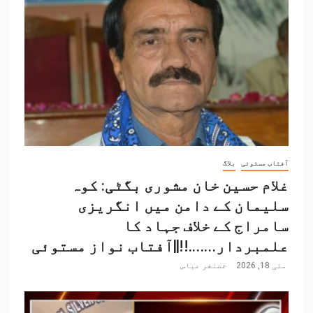
آفتاب مستوئی
بلاگ
غلام حسین خان مشوری بگٹی: کوہ
سلیمان کے دامن میں انگریزی
سامراج کے خلاف جہاد کا
علمبردار…….!!||آفتاب نواز مستوئی
مئی 18, 2026
غضنفر عباس