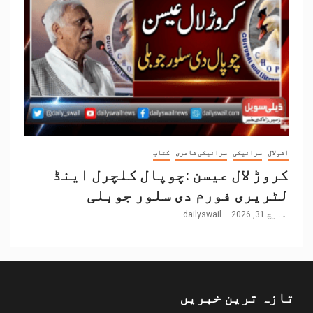
اشولال
سرائیکی
سرائیکی شاعری
کتاب
کروڑ لال عیسن :چوپال کلچرل اینڈ
لٹریری فورم دی سلور جوبلی
مارچ 31, 2026
dailyswail
تازہ ترین خبریں