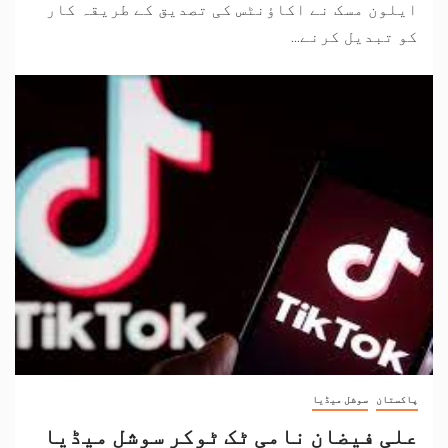
ایلون مسک نے اکاؤنٹس کی تصدیق کے طریقہ کار
کو تبدیل کرنے...
پاکستان
سوشل میڈیا
علی فیضان نامی ٹک ٹوکر سوشل میڈیا