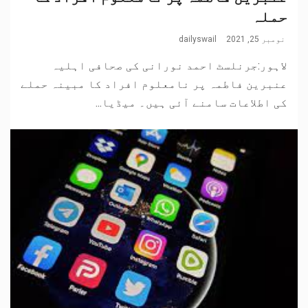
حملہ
نومبر 25, 2021
dailyswail
لاہور:جرنلسٹ احمد نورانی کی صحافی اہلیہ
عنبرین فاطمہ پر نامعلوم افراد کا مبینہ حملے
کی اطلاعات سامنے آئی ہیں۔ میڈیا...