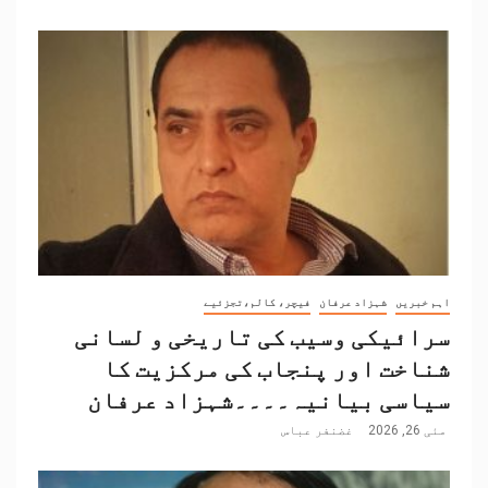
اہم خبریں
شہزاد عرفان
فیچر، کالم،تجزئیے
سرائیکی وسیب کی تاریخی و لسانی
شناخت اور پنجاب کی مرکزیت کا
سیاسی بیانیہ۔۔۔۔شہزاد عرفان
مئی 26, 2026
غضنفر عباس