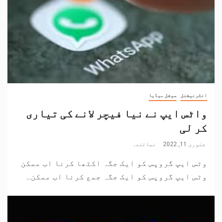
انٹرنیشنل
سوشل میڈیا
واٹس ایپ نے نیا فیچر لانے کی تیاری
کر لی
جنوری 11, 2022
نمائندہ
وٹس ایپ گروپس کو ایک جگہ اکٹھا کرنا اب ممکن
وٹس ایپ گروپس کو ایک جگہ جمع کرنا اب ممکن...