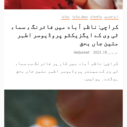
اہم خبریں
پاکستان
سوشل میڈیا
میڈیا
کراچی: ناظم آباد میں فائرنگ ، سماء
ٹی وی کے ایگزیکٹو پروڈیوسر اطہر
متین جاں بحق
فروری 18, 2022
dailyswail
کراچی: ناظم آباد میں کار پر فائرنگ سے سماء
ٹی وی کے سینئر پروڈیوسر اطہر متین جاں بحق
ہوگئے۔ پولیس...