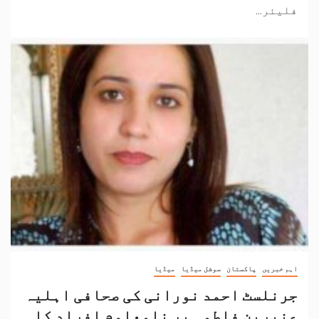
فلیئر...
اہم خبریں
پاکستان
سوشل میڈیا
میڈیا
جرنلسٹ احمد نورانی کی صحافی اہلیہ
عنبرین فاطمہ پر نامعلوم افراد کا