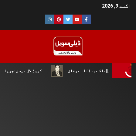
اگست 9, 2026
ک عبداللہ عرفان
کروڑ لال عیسن :چوپال کلچرل اینڈ لٹریر