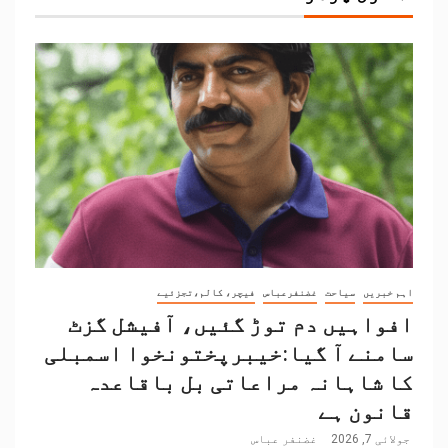
اہم خبریں
سیاحت
غضنفرعباس
فیچر، کالم،تجزئیے
افواہیں دم توڑ گئیں، آفیشل گزٹ
سامنے آ گیا:خیبرپختونخوا اسمبلی
کا شاہانہ مراعاتی بل باقاعدہ
قانون ہے
جولائی 7, 2026
غضنفر عباس