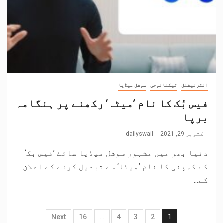
انٹرنیشنل
ٹیکنالوجی
سوشل میڈیا
فیس بُک کا نام ’میٹا‘ رکھنے پر ہنگامہ
برپا
اکتوبر 29, 2021
dailyswail
دنیا بھر میں مشہور سوشل میڈیا سائٹ ’فیس بک‘
کے کمپنی کا نام ’میٹا‘ سے تبدیل کرنے کے اعلان
کے...
Next
16
…
4
3
2
1