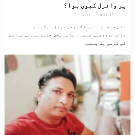
پر وائرل کیوں ہوا؟
ستمبر 28, 2022
نمائندہ
علی فیضان نامی ٹک ٹوکر سوشل میڈیا پر
وائرل،،،علی فیضان نامی شخص چئیرمین پی سی بی
کی کرسی تک پہنچ...