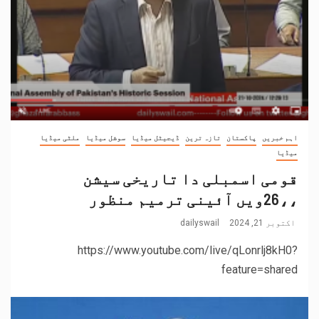
اہم خبریں
پاکستان
تازہ ترین
ڈیجیٹل میڈیا
سوشل میڈیا
ملٹی میڈیا
میڈیا
قومی اسمبلی دا تاریخی سیشن
،،26ویں آئینی ترمیم منظور
اکتوبر 21, 2024
dailyswail
https://www.youtube.com/live/qLonrlj8kH0?
feature=shared