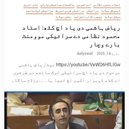
استاد محمود نظامی
اہم خبریں
پاکستان سرائیکی پارٹی
تازہ ترین
ڈیجیٹل میڈیا
سرائیکی
سرائیکی قومی تحریک
سرائیکی لوک سانجھ
سوشل میڈیا
فیچر، کالم،تجزئیے
ملٹی میڈیا
ریاض ہاشمی دی یاد اچ کٹھ: استاد
محمود نظامی دے سرائیکی موومنٹ
بارے وچار
مارچ 14, 2025
dailyswail
https://youtu.be/VeWD6HfLIGw نوٹ:ریاض ہاشمی
مرحوم دی یاد اچ سرائیکی لوک سانجھ دی طرفوں
اے کٹھ ڈوہزار اکوی اچ تھیا ہا۔۔۔وزڈم ساگا...