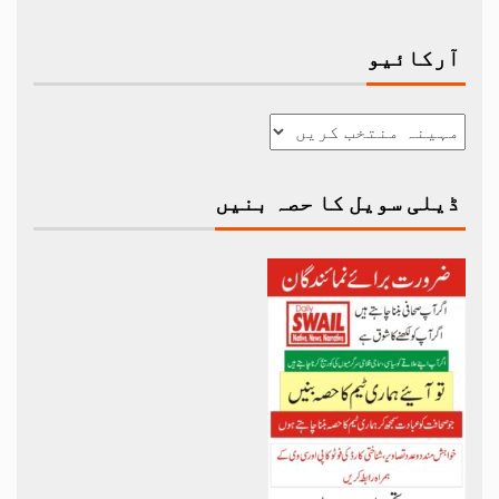
آرکائیو
ڈیلی سویل کا حصہ بنیں