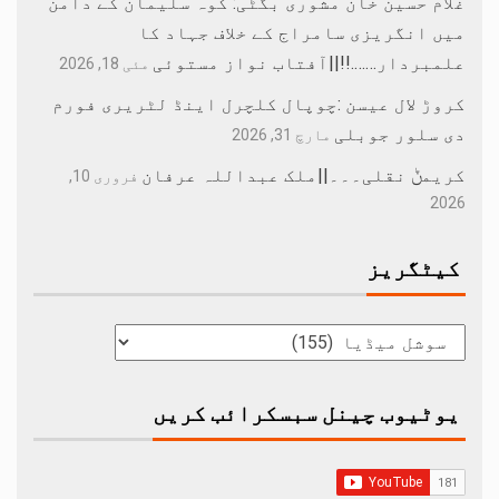
غلام حسین خان مشوری بگٹی: کوہ سلیمان کے دامن
میں انگریزی سامراج کے خلاف جہاد کا
علمبردار…….!!||آفتاب نواز مستوئی
مئی 18, 2026
کروڑ لال عیسن :چوپال کلچرل اینڈ لٹریری فورم
دی سلور جوبلی
مارچ 31, 2026
کریمݨ نقلی۔۔۔||ملک عبداللہ عرفان
فروری 10,
2026
کیٹگریز
یوٹیوب چینل سبسکرائب کریں