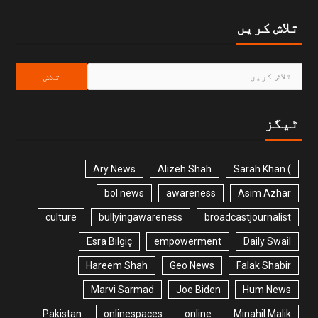
تلاش کریں
ٹیگز
Ary News
Alizeh Shah
) Sarah Khan
bol news
awareness
Asim Azhar
culture
bullyingawareness
broadcastjournalist
Esra Bilgiç
empowerment
Daily Swail
Hareem Shah
Geo News
Falak Shabir
Marvi Sarmad
Joe Biden
Hum News
Pakistan
onlinespaces
online
Minahil Malik