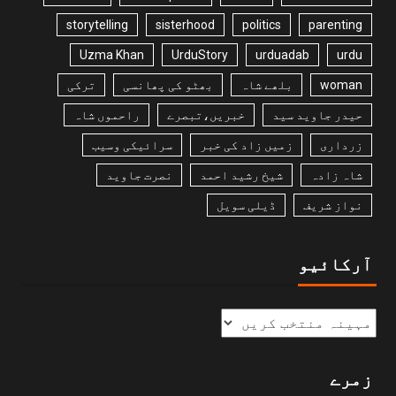
storytelling
sisterhood
politics
parenting
Uzma Khan
UrduStory
urduadab
urdu
woman
بلھے شاہ
بھٹو کی پھانسی
ترکی
حیدر جاوید سید
خبریں،تبصرے
راحموں شاہ
زرداری
زمیں زاد کی خبر
سرائیکی وسیب
شاہ زادہ
شیخ رشید احمد
نصرت جاوید
نواز شریف
ڈیلی سویل
آرکائیو
زمرے