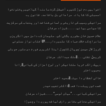
افواہیں دم توڑ گئیں، آفیشل گزٹ سامنے آ گیا:خیبرپختونخوا
اسمبلی کا شاہانہ مراعاتی بل باقاعدہ قانون ہے
سرائیکی وسیب کی تاریخی و لسانی شناخت اور پنجاب کی مرکزیت
کا سیاسی بیانیہ۔۔۔۔شہزاد عرفان
غلام حسین خان مشوری بگٹی: کوہ سلیمان کے دامن میں انگریزی
سامراج کے خلاف جہاد کا علمبردار…….!!||آفتاب نواز مستوئی
کروڑ لال عیسن :چوپال کلچرل اینڈ لٹریری فورم دی سلور جوبلی
کریمݨ نقلی۔۔۔||ملک عبداللہ عرفان
دیپک راگ، ثریا ملتانیکر اور لوح اعزاز کی کہانی||رانا
محبوب اختر
خالی لفظاں دا میلہ||سعید اختر
قصے توں پہلے دا قصہ||ڈاکٹرنجیب حیدر
سرائیکی کہانی۔۔۔“میڈی لوسی” ۔۔۔۔شہزاد عرفان
سرائیکی صحافی ،شاعر رازش لیاقت پوری دا وچھوڑا