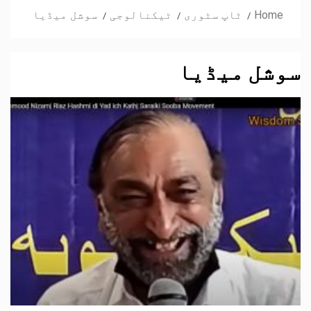
Home
ٹاپ سٹوری
ٹیکنالوجی
سوشل میڈیا
سوشل میڈیا