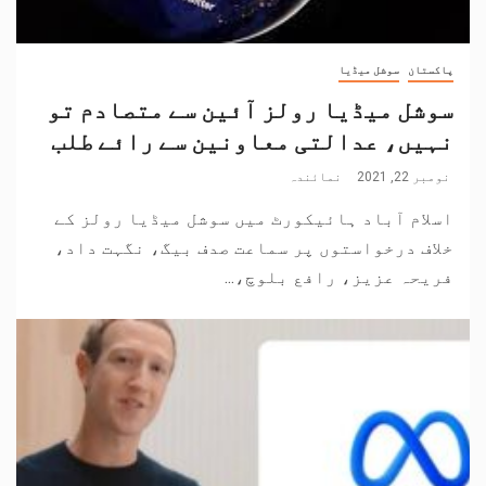
پاکستان
سوشل میڈیا
سوشل میڈیا رولز آئین سے متصادم تو
نہیں، عدالتی معاونین سے رائے طلب
نومبر 22, 2021
نمائندہ
اسلام آباد ہائیکورٹ میں سوشل میڈیا رولز کے
خلاف درخواستوں پر سماعت صدف بیگ، نگہت داد،
فریحہ عزیز، رافع بلوچ،...