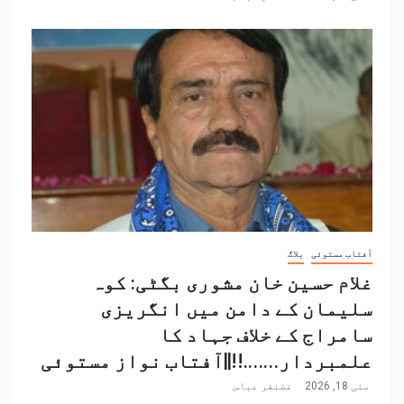
آفتاب مستوئی
بلاگ
غلام حسین خان مشوری بگٹی: کوہ
سلیمان کے دامن میں انگریزی
سامراج کے خلاف جہاد کا
علمبردار…….!!||آفتاب نواز مستوئی
مئی 18, 2026
غضنفر عباس