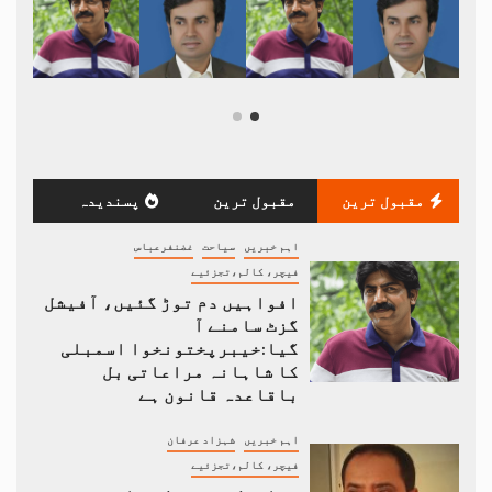
مقبول ترین
مقبول ترین
پسندیدہ
اہم خبریں
سیاحت
غضنفرعباس
فیچر، کالم،تجزئیے
افواہیں دم توڑ گئیں، آفیشل
گزٹ سامنے آ
گیا:خیبرپختونخوا اسمبلی
کا شاہانہ مراعاتی بل
باقاعدہ قانون ہے
اہم خبریں
شہزاد عرفان
فیچر، کالم،تجزئیے