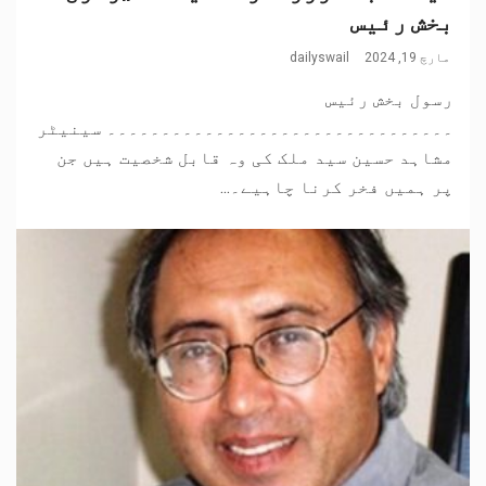
بخش رئیس
مارچ 19, 2024
dailyswail
رسول بخش رئیس
۔۔۔۔۔۔۔۔۔۔۔۔۔۔۔۔۔۔۔۔۔۔۔۔۔۔۔۔۔۔۔۔ سینیٹر
مشاہد حسین سید ملک کی وہ قابل شخصیت ہیں جن
پر ہمیں فخر کرنا چاہیے۔...