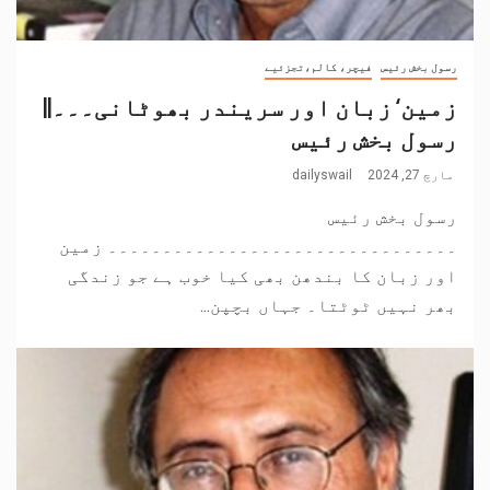
رسول بخش رئیس
فیچر، کالم،تجزئیے
زمین‘ زبان اور سریندر بھوٹانی۔۔۔||
رسول بخش رئیس
مارچ 27, 2024
dailyswail
رسول بخش رئیس
۔۔۔۔۔۔۔۔۔۔۔۔۔۔۔۔۔۔۔۔۔۔۔۔۔۔۔۔۔۔۔۔ زمین
اور زبان کا بندھن بھی کیا خوب ہے جو زندگی
بھر نہیں ٹوٹتا۔ جہاں بچپن...