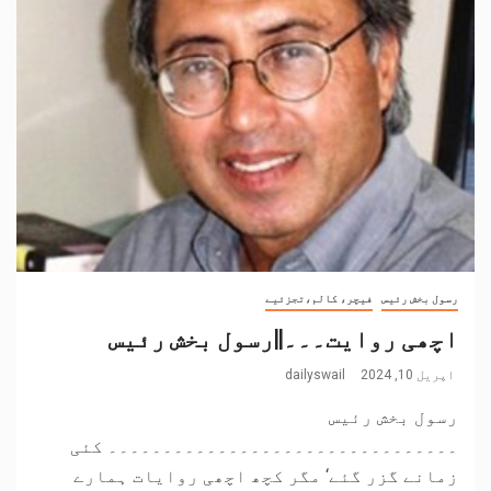
رسول بخش رئیس
فیچر، کالم،تجزئیے
اچھی روایت۔۔۔||رسول بخش رئیس
اپریل 10, 2024
dailyswail
رسول بخش رئیس
۔۔۔۔۔۔۔۔۔۔۔۔۔۔۔۔۔۔۔۔۔۔۔۔۔۔۔۔۔۔۔۔ کئی
زمانے گزر گئے‘ مگر کچھ اچھی روایات ہمارے