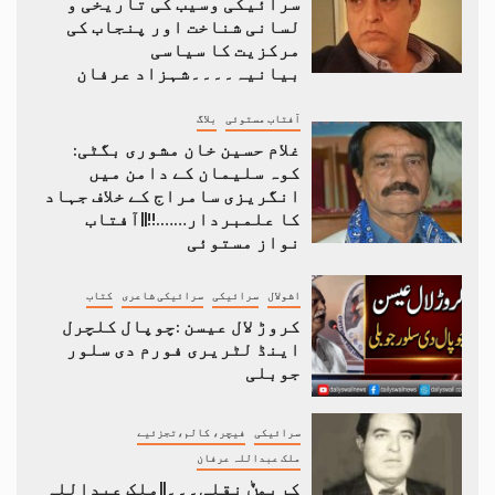
سرائیکی وسیب کی تاریخی و
لسانی شناخت اور پنجاب کی
مرکزیت کا سیاسی
بیانیہ۔۔۔۔شہزاد عرفان
آفتاب مستوئی
بلاگ
غلام حسین خان مشوری بگٹی:
کوہ سلیمان کے دامن میں
انگریزی سامراج کے خلاف جہاد
کا علمبردار…….!!||آفتاب
نواز مستوئی
اشولال
سرائیکی
سرائیکی شاعری
کتاب
کروڑ لال عیسن :چوپال کلچرل
اینڈ لٹریری فورم دی سلور
جوبلی
سرائیکی
فیچر، کالم،تجزئیے
ملک عبداللہ عرفان
کریمݨ نقلی۔۔۔||ملک عبداللہ