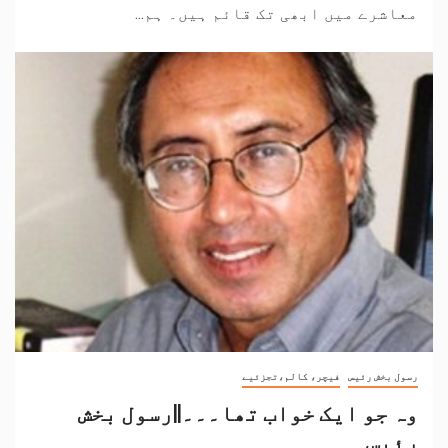
معاشرے میں ابھی تک قائم ہیں۔ ہم...
رسول بخش رئیس
فیچر، کالم،تجزئیے
وہ جو ایک خواب تھا۔۔۔||رسول بخش
رئیس