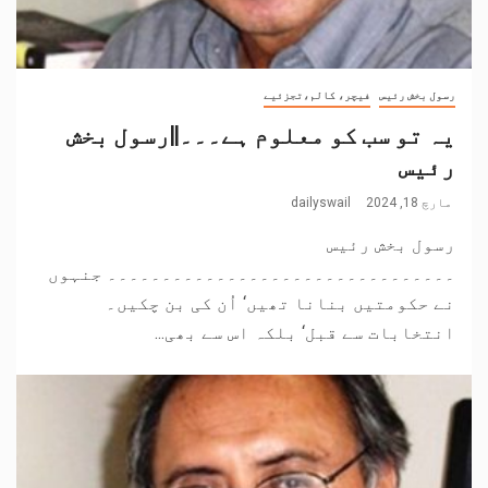
رسول بخش رئیس
فیچر، کالم،تجزئیے
یہ تو سب کو معلوم ہے۔۔۔||رسول بخش
رئیس
مارچ 18, 2024
dailyswail
رسول بخش رئیس
۔۔۔۔۔۔۔۔۔۔۔۔۔۔۔۔۔۔۔۔۔۔۔۔۔۔۔۔۔۔۔۔ جنہوں
نے حکومتیں بنانا تھیں‘ اُن کی بن چکیں۔
انتخابات سے قبل‘ بلکہ اس سے بھی...