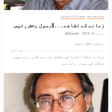
رسول بخش رئیس
فیچر، کالم،تجزئیے
زمانے کے تقاضے۔۔۔||رسول بخش رئیس
اپریل 15, 2024
dailyswail
رسول بخش رئیس
۔۔۔۔۔۔۔۔۔۔۔۔۔۔۔۔۔۔۔۔۔۔۔۔۔۔۔۔۔۔۔۔ ہم اور
ہمارا ملک انتہائی مشکل دور سے گزر رہے ہیں۔
حالات کی سیاہ رات نے...