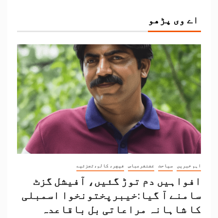
اے وی پڑھو
اہم خبریں
سیاحت
غضنفرعباس
فیچر، کالم،تجزئیے
افواہیں دم توڑ گئیں، آفیشل گزٹ
سامنے آ گیا:خیبرپختونخوا اسمبلی
کا شاہانہ مراعاتی بل باقاعدہ