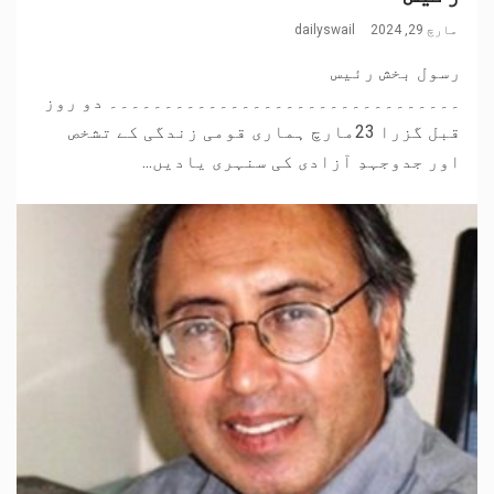
مارچ 29, 2024
dailyswail
رسول بخش رئیس
۔۔۔۔۔۔۔۔۔۔۔۔۔۔۔۔۔۔۔۔۔۔۔۔۔۔۔۔۔۔۔۔ دو روز
قبل گزرا 23مارچ ہماری قومی زندگی کے تشخص
اور جدوجہدِ آزادی کی سنہری یادیں...