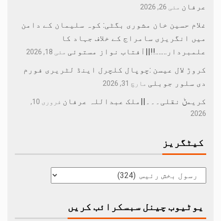
عرفان
مئی 26, 2026
غلام حسین خان مشوری بگٹی: کوہ سلیمان کے دامن
میں انگریزی سامراج کے خلاف جہاد کا
علمبردار…….!!||آفتاب نواز مستوئی
مئی 18, 2026
کروڑ لال عیسن :چوپال کلچرل اینڈ لٹریری فورم
دی سلور جوبلی
مارچ 31, 2026
کریمݨ نقلی۔۔۔||ملک عبداللہ عرفان
فروری 10,
2026
کیٹگریز
یوٹیوب چینل سبسکرائب کریں