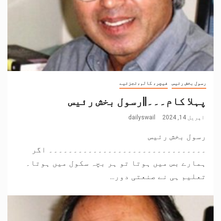
رسول بخش رئیس
فیچر، کالم،تجزئیے
پہلا کام۔۔۔||رسول بخش رئیس
اپریل 14, 2024
dailyswail
رسول بخش رئیس
۔۔۔۔۔۔۔۔۔۔۔۔۔۔۔۔۔۔۔۔۔۔۔۔۔۔۔۔۔۔۔۔ اگر
ہمارے بس میں ہوتا تو ہر بچہ سکول میں ہوتا۔
تعلیم ہی نے صنعتی دور...