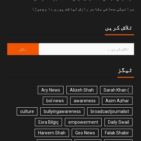
سرائیکی صحافی ،شاعر رازش لیاقت پوری دا وچھوڑا
تلاش کریں
ٹیگز
Ary News
Alizeh Shah
) Sarah Khan
bol news
awareness
Asim Azhar
culture
bullyingawareness
broadcastjournalist
Esra Bilgiç
empowerment
Daily Swail
Hareem Shah
Geo News
Falak Shabir