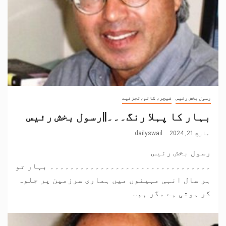
رسول بخش رئیس
فیچر، کالم،تجزئیے
بہار کا پہلا رنگ۔۔۔||رسول بخش رئیس
مارچ 21, 2024
dailyswail
رسول بخش رئیس
۔۔۔۔۔۔۔۔۔۔۔۔۔۔۔۔۔۔۔۔۔۔۔۔۔۔۔۔۔۔۔۔ بہار تو
ہر سال انہی مہینوں میں ہماری سرزمین پر جلوہ
گر ہوتی ہے مگر ہم...