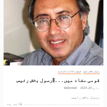
رسول بخش رئیس
فیچر، کالم،تجزئیے
قومی مفاد میں۔۔۔||رسول بخش رئیس
مارچ 20, 2024
dailyswail
رسول بخش رئیس
۔۔۔۔۔۔۔۔۔۔۔۔۔۔۔۔۔۔۔۔۔۔۔۔۔۔۔۔۔۔۔۔ ظاہر ہے