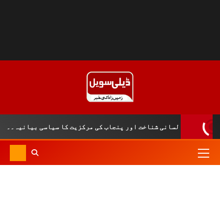
تاریخی و لسانی شناخت اور پنجاب کی مرکزیت کا سیاسی بیانیہ۔۔۔۔شہز