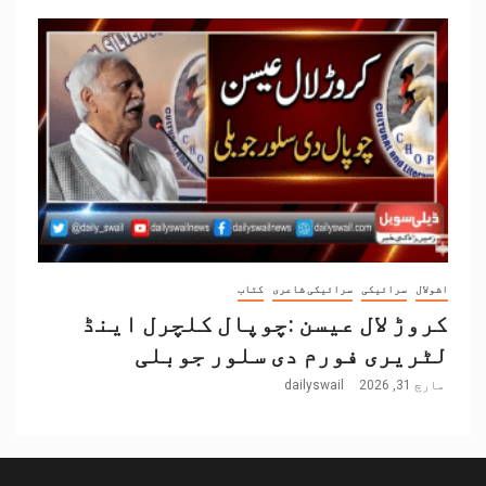
اشولال
سرائیکی
سرائیکی شاعری
کتاب
کروڑ لال عیسن :چوپال کلچرل اینڈ
لٹریری فورم دی سلور جوبلی
مارچ 31, 2026
dailyswail