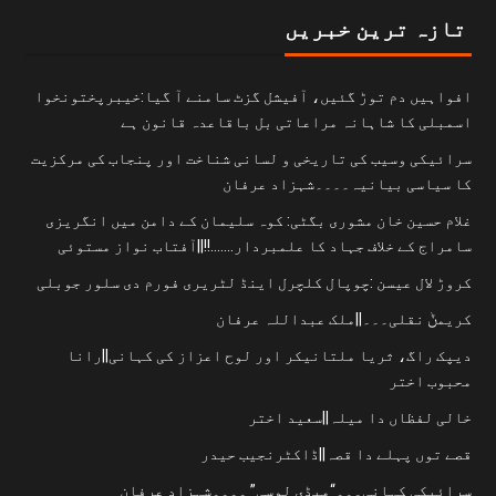
تازہ ترین خبریں
افواہیں دم توڑ گئیں، آفیشل گزٹ سامنے آ گیا:خیبرپختونخوا
اسمبلی کا شاہانہ مراعاتی بل باقاعدہ قانون ہے
سرائیکی وسیب کی تاریخی و لسانی شناخت اور پنجاب کی مرکزیت
کا سیاسی بیانیہ۔۔۔۔شہزاد عرفان
غلام حسین خان مشوری بگٹی: کوہ سلیمان کے دامن میں انگریزی
سامراج کے خلاف جہاد کا علمبردار…….!!||آفتاب نواز مستوئی
کروڑ لال عیسن :چوپال کلچرل اینڈ لٹریری فورم دی سلور جوبلی
کریمݨ نقلی۔۔۔||ملک عبداللہ عرفان
دیپک راگ، ثریا ملتانیکر اور لوح اعزاز کی کہانی||رانا
محبوب اختر
خالی لفظاں دا میلہ||سعید اختر
قصے توں پہلے دا قصہ||ڈاکٹرنجیب حیدر
سرائیکی کہانی۔۔۔“میڈی لوسی” ۔۔۔۔شہزاد عرفان