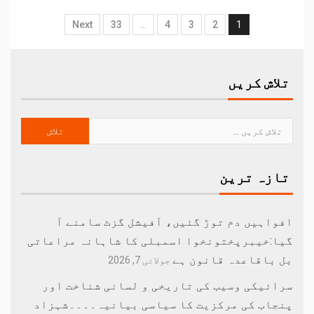
Next
33
…
4
3
2
1
تلاش کریں
تازہ ترین
افواہیں دم توڑ گئیں، آفیشل گزٹ سامنے آ
گیا:خیبرپختونخوا اسمبلی کا شاہانہ مراعاتی
بل باقاعدہ قانون ہے
جولائی 7, 2026
سرائیکی وسیب کی تاریخی و لسانی شناخت اور
پنجاب کی مرکزیت کا سیاسی بیانیہ۔۔۔۔شہزاد