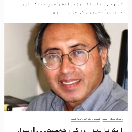
کہ جو ہر بار نئے وزیراعظم‘ صدرِ مملکت اور
وزیروں‘ مشیروں کی فوج ہماری...
رسول بخش رئیس
فیچر، کالم،تجزئیے
ایک نابغۂ روزگار شخصیت۔۔۔||رسول