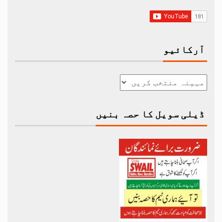
آرکائیو
ڈیلی سویل کا حصہ بنیں