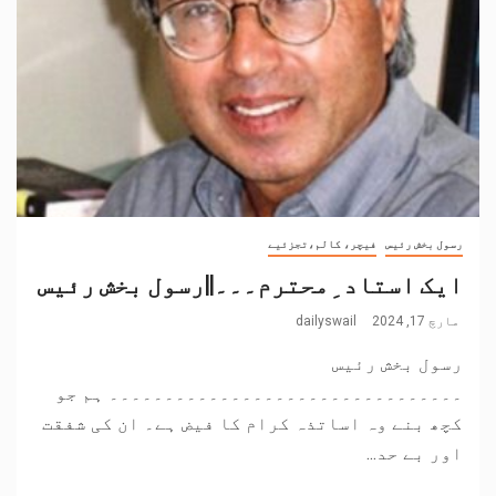
رسول بخش رئیس
فیچر، کالم،تجزئیے
ایک استاد ِمحترم۔۔۔||رسول بخش رئیس
مارچ 17, 2024
dailyswail
رسول بخش رئیس
۔۔۔۔۔۔۔۔۔۔۔۔۔۔۔۔۔۔۔۔۔۔۔۔۔۔۔۔۔۔۔۔ ہم جو
کچھ بنے وہ اساتذہ کرام کا فیض ہے۔ ان کی شفقت
اور بے حد...