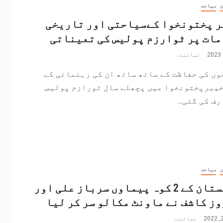
ن
سیاحت
ر پختونخوا کےسیاحتی اور تاریخی
ات پر ٹوارزم پولیس کی تعیناتی
نمائندہ
ں کی حفاظت کے ساتھ ساتھ ان کی رہنمائی کے
خیبرپختونخوا میں پچھلے سال ٹورازم پولیس
ف کی گئی...
ن
سیاحت
پاکستان کے 2 کوہ پیماوں سرباز علی اور
ز کاشف نے ماونٹ مکالو سر کر لیا
نمائندہ