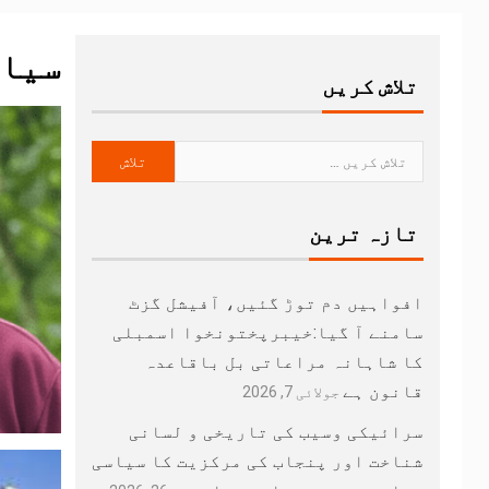
سیا
تلاش کریں
تازہ ترین
افواہیں دم توڑ گئیں، آفیشل گزٹ
سامنے آ گیا:خیبرپختونخوا اسمبلی
کا شاہانہ مراعاتی بل باقاعدہ
قانون ہے
جولائی 7, 2026
سرائیکی وسیب کی تاریخی و لسانی
شناخت اور پنجاب کی مرکزیت کا سیاسی