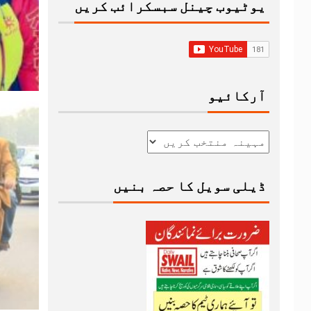
یوٹیوب چینل سبسکرائب کریں
آرکائیو
ڈیلی سویل کا حصہ بنیں