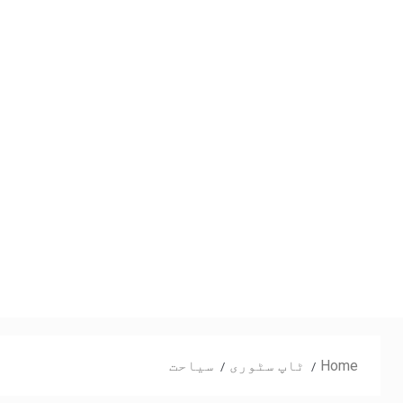
Home
ٹاپ سٹوری
سیاحت