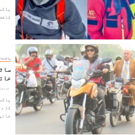
کاشف 
پاکستا
ساٹھ
خاتو
نومبر 9, 021
پاکس
کا دو
خاتون