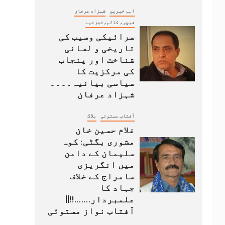
اہم خبریں
شہزاد عرفان
فیچر، کالم،تجزئیے
سرائیکی وسیب کی
تاریخی و لسانی
شناخت اور پنجاب
کی مرکزیت کا
سیاسی بیانیہ۔۔۔۔
شہزاد عرفان
آفتاب مستوئی
بلاگ
غلام حسین خان
مشوری بگٹی: کوہ
سلیمان کے دامن
میں انگریزی
سامراج کے خلاف
جہاد کا
علمبردار…….!!||
آفتاب نواز مستوئی