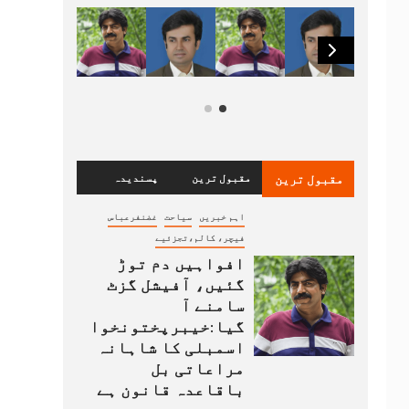
مقبول ترین
مقبول ترین
پسندیدہ
اہم خبریں
سیاحت
غضنفرعباس
فیچر، کالم،تجزئیے
افواہیں دم توڑ
گئیں، آفیشل گزٹ
سامنے آ
گیا:خیبرپختونخوا
اسمبلی کا شاہانہ
مراعاتی بل
باقاعدہ قانون ہے