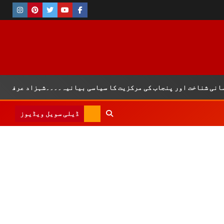
شناخت اور پنجاب کی مرکزیت کا سیاسی بیانیہ۔۔۔۔شہزاد عرفان
ڈیلی سویل ویڈیوز