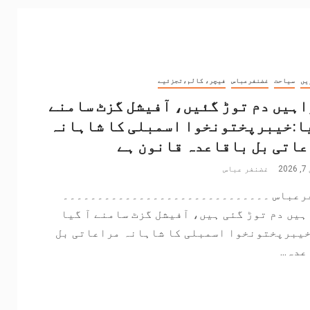
یں
سیاحت
غضنفرعباس
فیچر، کالم،تجزئیے
ہیں دم توڑ گئیں، آفیشل گزٹ سامنے
ا:خیبرپختونخوا اسمبلی کا شاہانہ
اتی بل باقاعدہ قانون ہے
2
غضنفر عباس
رعباس ۔۔۔۔۔۔۔۔۔۔۔۔۔۔۔۔۔۔۔۔۔۔۔۔۔۔۔۔۔۔
یں دم توڑ گئی ہیں، آفیشل گزٹ سامنے آ گیا
خیبرپختونخوا اسمبلی کا شاہانہ مراعاتی بل
دہ...