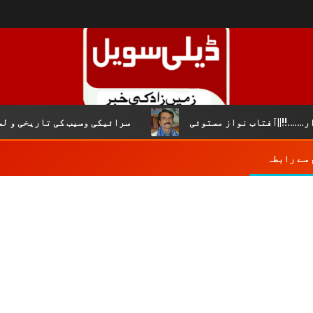
!||آفتاب نواز مستوئی
سرائیکی وسیب کی تاریخی و لسانی 
 سے رابطہ