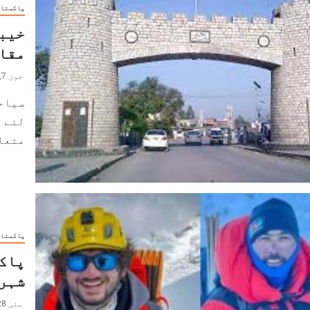
پاکستا
خیب
مقام
جون 7, 2023
سیاحو
لئے 
متعار
پاکستا
شہرو
مئی 28, 2022