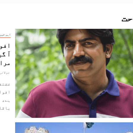
حت
اہم خبر
افوا
آ گی
مراع
جولائی 7, 026
غضنف
افواہ
ہے، 
باقاع