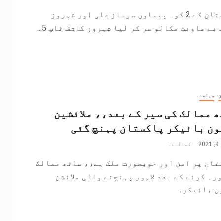
پاکستان کے 2 کوہ پیماوں سرباز علی اور شہروز
نے ماونٹ مکالو سر کر لیا شہروز کاشف ٹاپ 5...
ن
سیاحت
 ممالک کی سیر کے بعد،، ملائشین
ن بائیکر پاکستان پہنچ گئی
2
نمائندہ
تان پر امن اور خوبصورت ملک ہے،، ساٹھ ممالک
رہ کرنے کے بعد لاہور پہنچنے والی ملائشِن
 بائیکر...