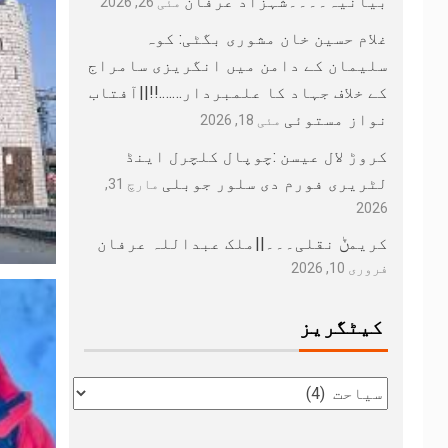
بیانیہ۔۔۔۔شہزاد عرفان
مئی 26, 2026
غلام حسین خان مشوری بگٹی: کوہ
سلیمان کے دامن میں انگریزی سامراج
کے خلاف جہاد کا علمبردار…….!!||آفتاب
نواز مستوئی
مئی 18, 2026
کروڑ لال عیسن :چوپال کلچرل اینڈ
لٹریری فورم دی سلور جوبلی
مارچ 31,
2026
کریمݨ نقلی۔۔۔||ملک عبداللہ عرفان
فروری 10, 2026
کیٹگریز