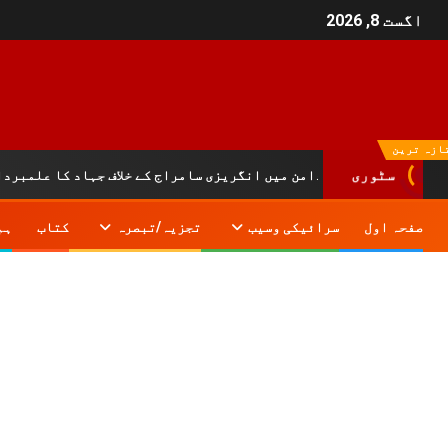
اگست 8, 2026
ازہ ترین
کوہ سلیمان کے دامن میں انگریزی سامراج کے خلاف جہاد کا علمبردار…….!
سٹوری
صفحہ اول
سرائیکی وسیب
تجزیہ/تبصرہ
کتاب
ہم