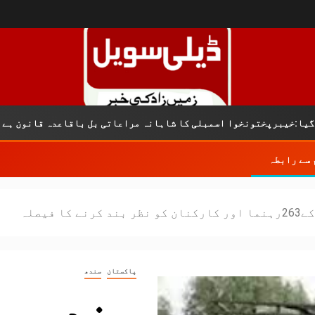
ختونخوا اسمبلی کا شاہانہ مراعاتی بل باقاعدہ قانون ہے
 سے رابطہ
 فیصلہ
پاکستان
سندھ
سندھ حک