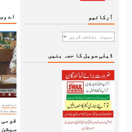
اے وی
آرکائیو
ڈیلی سویل کا حصہ بنیں
اہم خبریں
سوشل میڈیا
قومی 