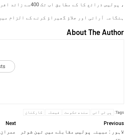
، پولیس ذرائع کا کے مطابق اب تک 400سے زائد افراد کو
ہنگامہ آرائی اور جلاؤ گھیراؤ کرنے کے الزام می
About The Author
sts
پی ٹی آئی
سندھ حکومت
فیصلہ
کارکنان
Tags:
Next
Previous
لاہور : مبینہ پولیس مقابلے میں تین شوٹر
عمران 