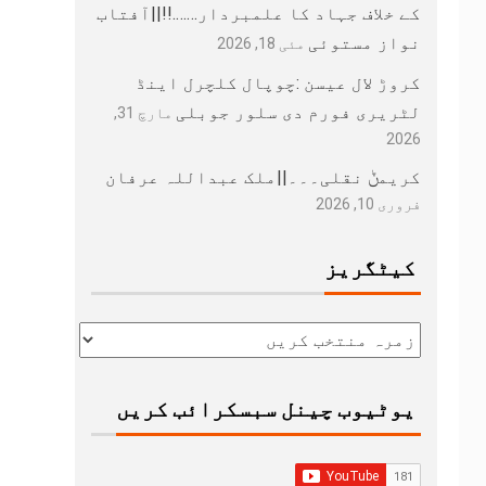
کے خلاف جہاد کا علمبردار…….!!||آفتاب
نواز مستوئی
مئی 18, 2026
کروڑ لال عیسن :چوپال کلچرل اینڈ
لٹریری فورم دی سلور جوبلی
مارچ 31,
2026
کریمݨ نقلی۔۔۔||ملک عبداللہ عرفان
فروری 10, 2026
کیٹگریز
یوٹیوب چینل سبسکرائب کریں