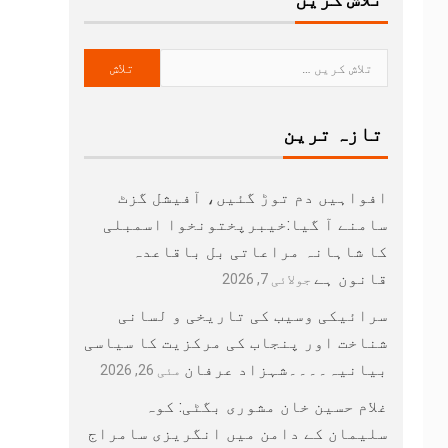
تازہ ترین
افواہیں دم توڑ گئیں، آفیشل گزٹ
سامنے آ گیا:خیبرپختونخوا اسمبلی
کا شاہانہ مراعاتی بل باقاعدہ
قانون ہے
جولائی 7, 2026
سرائیکی وسیب کی تاریخی و لسانی
شناخت اور پنجاب کی مرکزیت کا سیاسی
بیانیہ۔۔۔۔شہزاد عرفان
مئی 26, 2026
غلام حسین خان مشوری بگٹی: کوہ
سلیمان کے دامن میں انگریزی سامراج