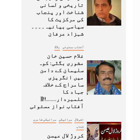
تاریخی و لسانی
شناخت اور پنجاب
کی مرکزیت کا
سیاسی بیانیہ۔۔۔۔
شہزاد عرفان
آفتاب مستوئی
بلاگ
غلام حسین خان
مشوری بگٹی: کوہ
سلیمان کے دامن
میں انگریزی
سامراج کے خلاف
جہاد کا
علمبردار…….!!||
آفتاب نواز مستوئی
اشولال
سرائیکی
سرائیکی شاعری
کتاب
کروڑ لال عیسن