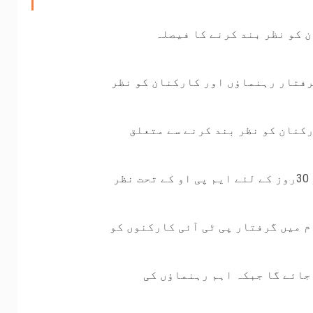
2رہنما اور کارکنان کو نظر بند کرنے کا فیصلہ
او کے تحت 30 روز کے لئے گرفتار رہنماؤں اور کارکنان کو نظر
رکنان کو نظر بند کرنے سے متعلق
،ذرائع کے مطابق اب تک 263رہنماؤں و کارکنان کو 30روز کے لئے ایم پی او کے تحت نظر
ام میں گرفتار پی ٹی آئی کارکنوں کو
 جائے گا جبکہ اہم رہنماؤں کی