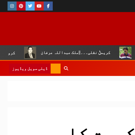
کریمݨ نقلی۔۔۔||ملک عبداللہ عرفان
کروڑ لال عیسن :چوپ
ڈیلی سویل ویڈیوز
ومت کا پی