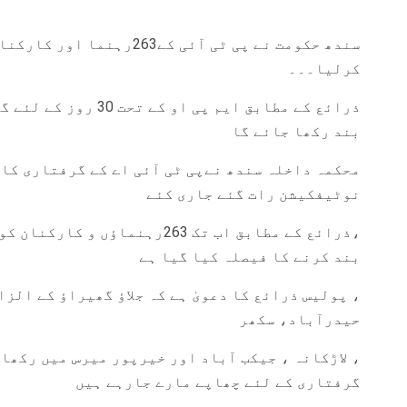
سندھ حکومت نے پی ٹی آئی کے63
کرلیا۔۔۔
ذرائع کے مطابق ایم پی 
بند رکھا جائے گا
محکمہ داخلہ سندھ نےپی ٹی آئی اے کے گرفتاری کا
نوٹیفکیشن رات گئے جاری کئے
بند کرنے کا فیصلہ کیا گیا ہے
، پولیس ذرائع کا دعویٰ ہے کہ جلاؤ گھیراؤ کے الز
حیدرآباد، سکھر
، لاڑکانہ ، جیکب آباد اور خیرپور میرس میں رکھا
گرفتاری کے لئے چھاپے مارے جارہے ہیں