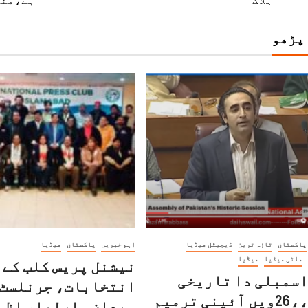
ہلاک
ہے،منظ
 پڑھو
پاکستان
تازہ ترین
ڈیجیٹل میڈیا
اہم خبریں
پاکستان
میڈیا
ملٹی میڈیا
میڈیا
نیشنل پریس کلب کے
اسمبلی دا تاریخی
انتخابات، جرنلسٹ 
سیشن ،،26ویں آئینی ترمیم
میدان مارلیا، اظہ