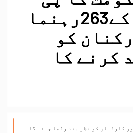
ٹی آئی کے263رہنما
رکنان کو
 کرنے کا