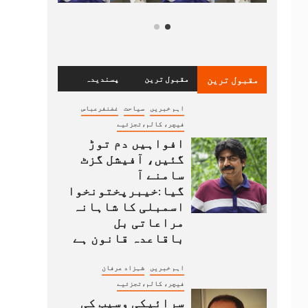
مقبول ترین
مقبول ترین
پسندیدہ
اہم خبریں
سیاحت
غضنفرعباس
فیچر، کالم،تجزئیے
افواہیں دم توڑ
گئیں، آفیشل گزٹ
سامنے آ
گیا:خیبرپختونخوا
اسمبلی کا شاہانہ
مراعاتی بل
باقاعدہ قانون ہے
اہم خبریں
شہزاد عرفان
فیچر، کالم،تجزئیے
سرائیکی وسیب کی