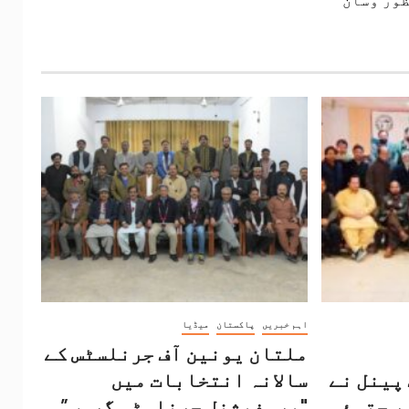
ور وسان
اہم خبریں
پاکستان
میڈیا
ملتان یونین آف جرنلسٹس کے
پینل نے
سالانہ انتخابات میں
ر جتوئی
"پروفیشنل جرنلسٹس گروپ”