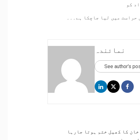
ں حراست میں لیا جاچکا ہے۔۔۔
نمائندہ
See author's po
خان کا کھیل ختم ہوتا جارہا