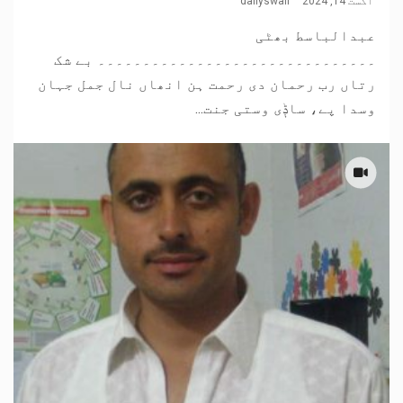
اگست 14, 2024
dailyswail
عبدالباسط بھٹی
۔۔۔۔۔۔۔۔۔۔۔۔۔۔۔۔۔۔۔۔۔۔۔۔۔۔۔۔۔۔۔ بے شک
رتاں رب رحمان دی رحمت ہن انھاں نال جمل جہان
وسدا پے، ساݙی وستی جنت...