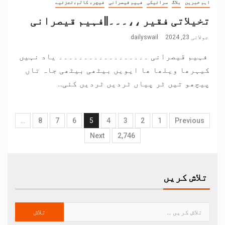
اہم خبریں
بلاگ
سرائیکی
فہیم قیصرانی
فیچر، کالم،تجزئیے
تخیلاتی فقیر ،،۔۔۔||فہیم قیصرانی
جولائی 23, 2024
dailyswail
فہیم قیصرانی ۔۔۔۔۔۔۔۔۔۔۔۔۔۔۔۔۔۔ یاد نہیں
کیہرھا ویلھا ھا ایویں بیٹھی بیٹھی جاہ تاں
پیچھو تیں ٹر پیاں ٹردیں ٹردیں کئی...
…
8
7
6
5
4
3
2
1
Previous
Next
2,746
تلاش کریں