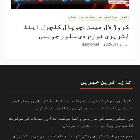
اشولال
سرائیکی
سرائیکی شاعری
کتاب
کروڑ لال عیسن :چوپال کلچرل اینڈ
لٹریری فورم دی سلور جوبلی
مارچ 31, 2026
dailyswail
تازہ ترین خبریں
افواہیں دم توڑ گئیں، آفیشل گزٹ سامنے آ گیا:خیبرپختونخوا
اسمبلی کا شاہانہ مراعاتی بل باقاعدہ قانون ہے
سرائیکی وسیب کی تاریخی و لسانی شناخت اور پنجاب کی مرکزیت
کا سیاسی بیانیہ۔۔۔۔شہزاد عرفان
غلام حسین خان مشوری بگٹی: کوہ سلیمان کے دامن میں انگریزی