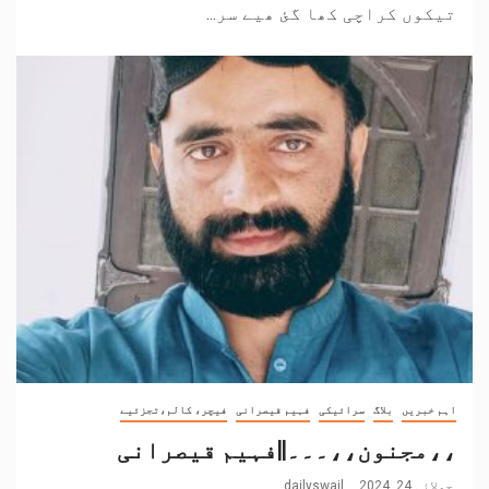
تیکوں کراچی کھا گئ ھیے سر...
اہم خبریں
بلاگ
سرائیکی
فہیم قیصرانی
فیچر، کالم،تجزئیے
،،مجنون،،۔۔۔||فہیم قیصرانی
جولائی 24, 2024
dailyswail