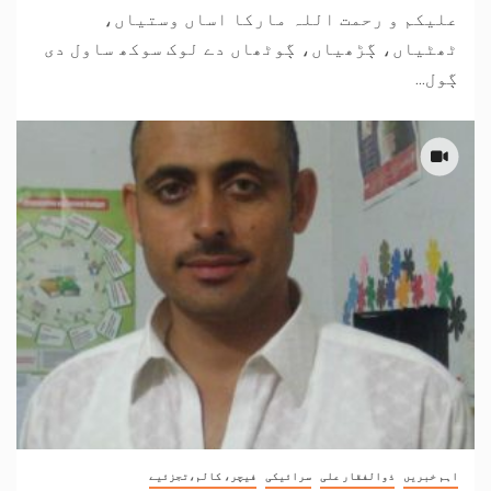
علیکم و رحمت اللہ مارکا اساں وستیاں،
ٹھٹیاں، ڳڑھیاں، ڳوٹھاں دے لوک سوکھ ساول دی
ڳول...
اہم خبریں
ذوالفقار علی
سرائیکی
فیچر، کالم،تجزئیے