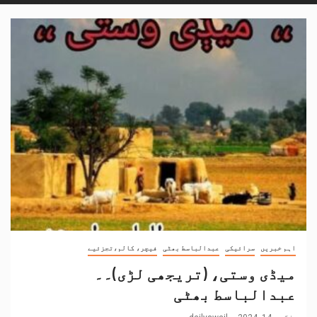
اہم خبریں
سرائیکی
عبدالباسط بھٹی
فیچر، کالم،تجزئیے
میڈی وستی، (تریجھی لڑی)۔۔
عبدالباسط بھٹی