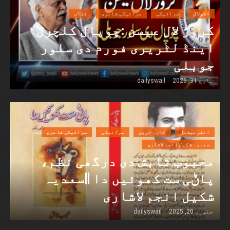
اشولال
سرائیکی
سرائیکی شاعری
کتاب
کروڑ لال عیسن :چوپال کلچرل
اینڈ لٹریری فورم دی سلور
جوبلی
مارچ 31, 2026
dailyswail
انٹرنیشنل
تازہ ترین
سرائیکی
سرائیکی شاعری
سعدیہ شکیل انجم لاشاری
محبوب تابش دی درگھی نظم،
پاݨی ست کھوئیں دا ||سعدیہ
شکیل انجم لاشاری
جنوری 20, 2025
dailyswail