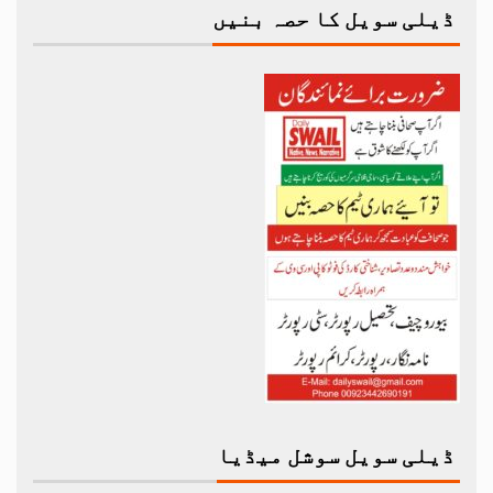
ڈیلی سویل کا حصہ بنیں
ڈیلی سویل سوشل میڈیا