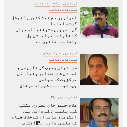
اہم خبریں
سیاحت
غضنفرعباس
فیچر، کالم،تجزئیے
افواہیں دم توڑ گئیں، آفیشل
گزٹ سامنے آ
گیا:خیبرپختونخوا اسمبلی
کا شاہانہ مراعاتی بل
باقاعدہ قانون ہے
اہم خبریں
شہزاد عرفان
فیچر، کالم،تجزئیے
سرائیکی وسیب کی تاریخی و
لسانی شناخت اور پنجاب کی
مرکزیت کا سیاسی
بیانیہ۔۔۔۔شہزاد عرفان
آفتاب مستوئی
بلاگ
غلام حسین خان مشوری بگٹی:
کوہ سلیمان کے دامن میں
انگریزی سامراج کے خلاف جہاد
کا علمبردار…….!!||آفتاب