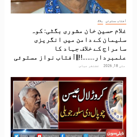
آفتاب مستوئی
بلاگ
غلام حسین خان مشوری بگٹی: کوہ
سلیمان کے دامن میں انگریزی
سامراج کے خلاف جہاد کا
علمبردار…….!!||آفتاب نواز مستوئی
مئی 18, 2026
غضنفر عباس