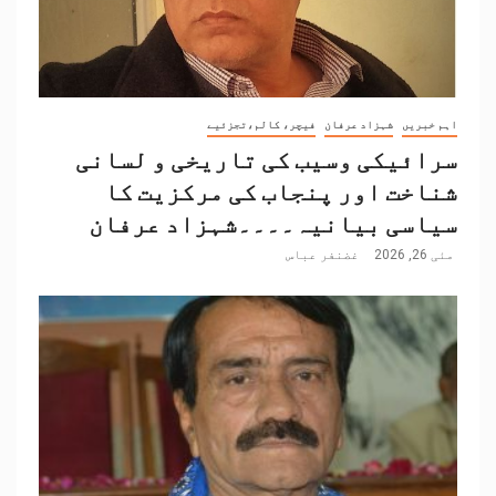
اہم خبریں
شہزاد عرفان
فیچر، کالم،تجزئیے
سرائیکی وسیب کی تاریخی و لسانی
شناخت اور پنجاب کی مرکزیت کا
سیاسی بیانیہ۔۔۔۔شہزاد عرفان
مئی 26, 2026
غضنفر عباس