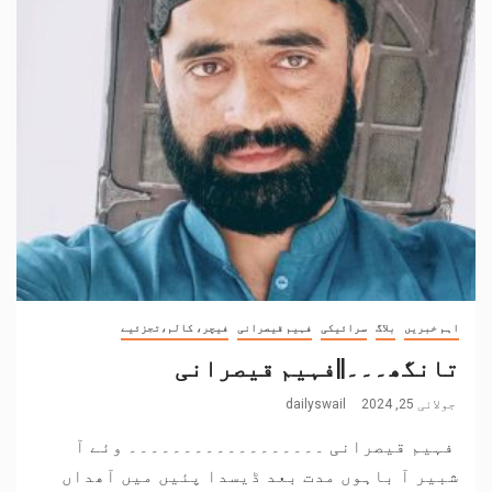
اہم خبریں
بلاگ
سرائیکی
فہیم قیصرانی
فیچر، کالم،تجزئیے
تانگھ۔۔۔||فہیم قیصرانی
جولائی 25, 2024
dailyswail
فہیم قیصرانی ۔۔۔۔۔۔۔۔۔۔۔۔۔۔۔۔۔۔ وئے آ
شبیر آ باہوں مدت بعد ڈیسدا پئیں میں آھداں