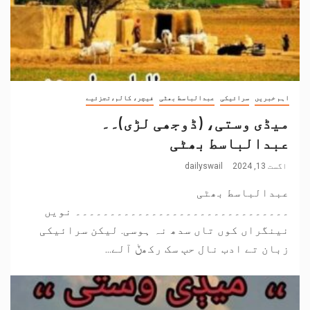
اہم خبریں
سرائیکی
عبدالباسط بھٹی
فیچر، کالم،تجزئیے
میڈی وستی، (ڈوجھی لڑی)۔۔
عبدالباسط بھٹی
اگست 13, 2024
dailyswail
عبدالباسط بھٹی
۔۔۔۔۔۔۔۔۔۔۔۔۔۔۔۔۔۔۔۔۔۔۔۔۔۔۔۔۔۔۔ نویں
نینگراں کوں تاں سدھ نہ ہوسی. لیکن سرائیکی
زبان تے ادب نال حٻ سک رکھݨ آلے...