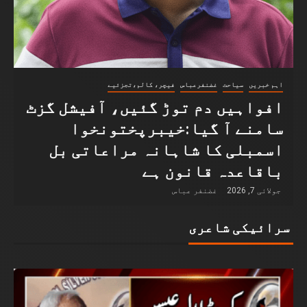
اہم خبریں
سیاحت
غضنفرعباس
فیچر، کالم،تجزئیے
افواہیں دم توڑ گئیں، آفیشل گزٹ
سامنے آ گیا:خیبرپختونخوا
اسمبلی کا شاہانہ مراعاتی بل
باقاعدہ قانون ہے
جولائی 7, 2026
غضنفر عباس
سرائیکی شاعری