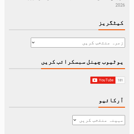
2026
کیٹگریز
یوٹیوب چینل سبسکرائب کریں
آرکائیو