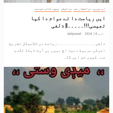
اہم خبریں
ذوالفقار علی
سرائیکی
فیچر، کالم،تجزئیے
ایں ریاست دا تے عوام دا کیا
تھیسی!!!۔۔۔۔۔|| ذلفی
اگست 14, 2024
dailyswail
ذلفی ۔۔۔۔۔۔۔۔۔۔۔۔۔۔. ریاست دی کلاسیکل تشریح
اجوکی مربوط دنیا اچ بہوں ہی آوٹ ڈیٹڈ لگدی
ھے۔ کیوں جو ایں گڈ...