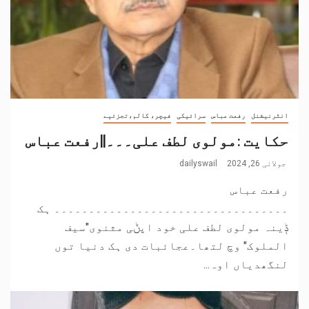
انٹرنیشنل
رفعت عباس
سرائیکی
فیچر، کالم،تجزئیے
حکایت :مولوی لطف علی۔۔۔||رفعت عباس
جولائی 26, 2024
dailyswail
رفعت عباس
۔۔۔۔۔۔۔۔۔۔۔۔۔۔۔۔۔۔۔۔۔۔۔۔۔۔۔۔۔۔۔۔۔۔ ہک
ݙینہ مولوی لطف علی خود اپݨی مثنوی"سیف
الملوک" وچ لتھا۔عجائبات دی ہک دنیا توں
لنگھدیاں اوہ...