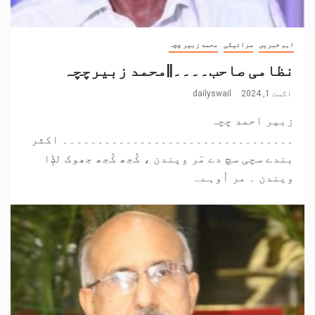
اہم خبریں
سرائیکی
محمد زبیر چچہ
نظامی صاحب۔۔۔۔||محمد زبیرچچہ
اگست 1, 2024
dailyswail
زبیر احمد چچہ
۔۔۔۔۔۔۔۔۔۔۔۔۔۔۔۔۔۔۔۔۔۔۔۔۔۔۔۔۔۔۔۔۔ اکثر
بندے سچی سچ دے مَر ویندن ، کُجھ کُجھ جھوک لݙا
ویندن ۔ مر اُوہے...