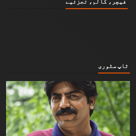
فیچر، کالم، تجزئیے
ٹاپ سٹوری