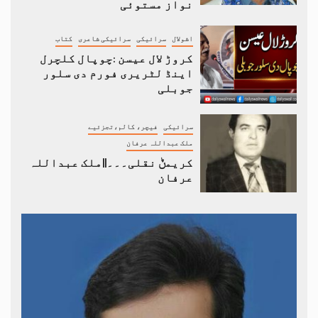
نواز مستوئی
اشولال
سرائیکی
سرائیکی شاعری
کتاب
کروڑ لال عیسن :چوپال کلچرل
اینڈ لٹریری فورم دی سلور
جوبلی
سرائیکی
فیچر، کالم،تجزئیے
ملک عبداللہ عرفان
کریمݨ نقلی۔۔۔||ملک عبداللہ
عرفان