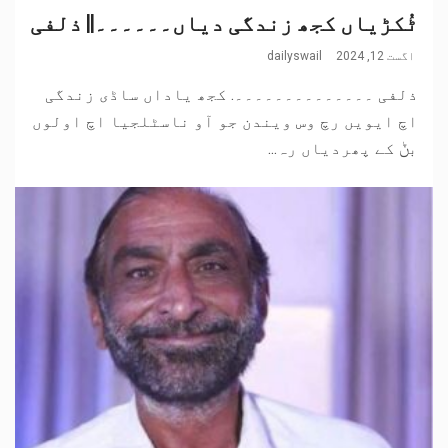
ٹُکڑیاں کجھ زندگی دیاں۔۔۔۔۔۔|| ذلفی
اگست 12, 2024
dailyswail
ذلفی ۔۔۔۔۔۔۔۔۔۔۔۔۔۔. کجھ یاداں ساڈی زندگی
اچ ایویں رچ وس ویندن جو آو ناسٹلجیا اچ اولوں
بݨ کے پھردیاں رہ...