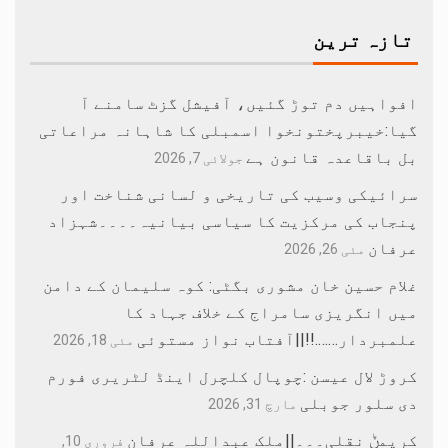
تازہ ترین
افواہیں دم توڑ گئیں، آفیشل گزٹ سامنے آ
گیا:خیبرپختونخوا اسمبلی کا شاہانہ مراعاتی
بل باقاعدہ قانون ہے
جولائی 7, 2026
سرائیکی وسیب کی تاریخی و لسانی شناخت اور
پنجاب کی مرکزیت کا سیاسی بیانیہ۔۔۔۔شہزاد
عرفان
مئی 26, 2026
غلام حسین خان مشوری بگٹی: کوہ سلیمان کے دامن
میں انگریزی سامراج کے خلاف جہاد کا
علمبردار…….!!||آفتاب نواز مستوئی
مئی 18, 2026
کروڑ لال عیسن :چوپال کلچرل اینڈ لٹریری فورم
دی سلور جوبلی
مارچ 31, 2026
کریمݨ نقلی۔۔۔||ملک عبداللہ عرفان
فروری 10,