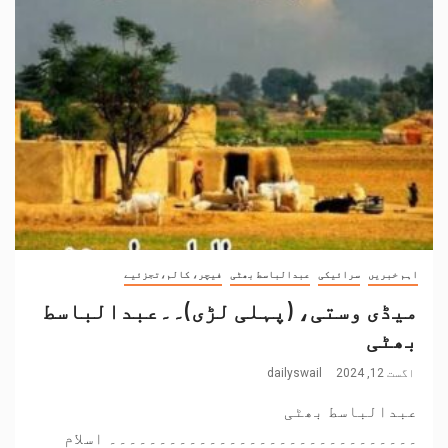
اہم خبریں
سرائیکی
عبدالباسط بھٹی
فیچر، کالم،تجزئیے
میڈی وستی، (پہلی لڑی)۔۔عبدالباسط
بھٹی
اگست 12, 2024
dailyswail
عبدالباسط بھٹی
۔۔۔۔۔۔۔۔۔۔۔۔۔۔۔۔۔۔۔۔۔۔۔۔۔۔۔۔۔۔۔ اسلام