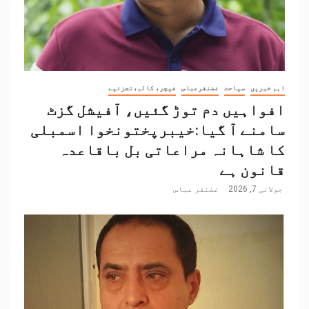
اہم خبریں
سیاحت
غضنفرعباس
فیچر، کالم،تجزئیے
افواہیں دم توڑ گئیں، آفیشل گزٹ
سامنے آ گیا:خیبرپختونخوا اسمبلی
کا شاہانہ مراعاتی بل باقاعدہ
قانون ہے
جولائی 7, 2026
غضنفر عباس