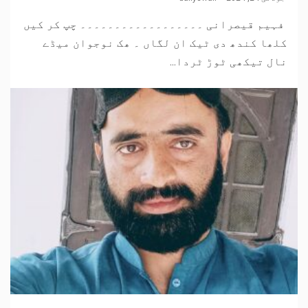
فہیم قیصرانی ۔۔۔۔۔۔۔۔۔۔۔۔۔۔۔۔۔۔ چپ کر کیں
کلھا کندھ دی ٹیک ان لگاں ۔ ھک نوجوان میڈے
نال تیکھی ٹوڑ ٹردا...