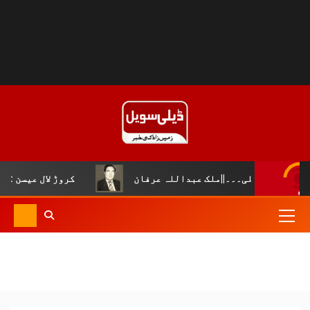
قلی۔۔۔||ملک عبداللہ عرفان
کروڑ لال عیسن :چوپال کلچرل 