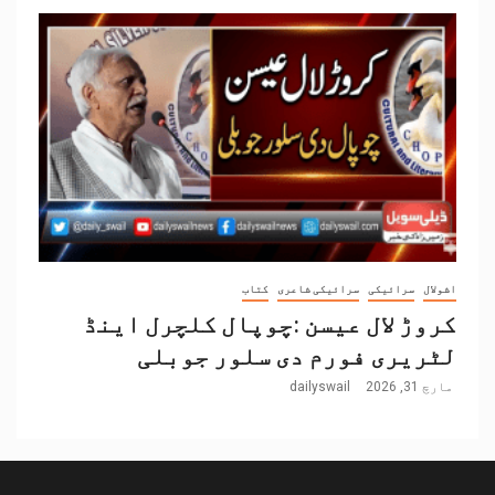
اشولال
سرائیکی
سرائیکی شاعری
کتاب
کروڑ لال عیسن :چوپال کلچرل اینڈ
لٹریری فورم دی سلور جوبلی
مارچ 31, 2026
dailyswail