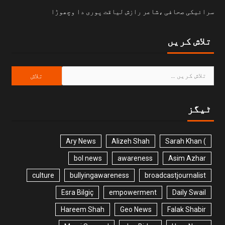
سرائیکی صحافی ،شاعر رازش لیاقت پوری دا وچھوڑا
تلاش کریں
ٹیگز
Ary News
Alizeh Shah
) Sarah Khan
bol news
awareness
Asim Azhar
culture
bullyingawareness
broadcastjournalist
Esra Bilgiç
empowerment
Daily Swail
Hareem Shah
Geo News
Falak Shabir