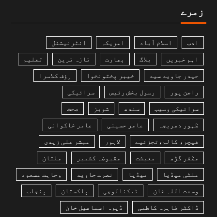
زمرے
ادب
اسلام آباد
امریکہ
انٹرنیشنل
اہم خبریں
بلاگ
بھارت
تازہ ترین
تعلیم
حیدر جاوید سید
خیبر پختونخوا
رؤف کلاسرا
راجن پور
رسول بخش رئیس
سرائیکی
سرائیکی وسیب
سندھ
شوبز
صحت
ظہور دھریجہ
عامر حسینی
عامر خاکوانی
فیچر، کالم،تجزئیے
لاہور
مبشر علی زیدی
مظفر گڑھ
معیشت
مقبوضہ کشمیر
ملتان
ملٹی میڈیا
میڈیا
نصرت جاوید
وجاہت مسعود
وسعت اللہ خان
ٹیکنالوجی
پاکستان
پنجاب
ڈاکٹر طاہرہ کاظمی
ڈیرہ اسماعیل خان