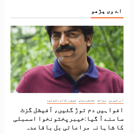
اے وی پڑھو
اہم خبریں
سیاحت
غضنفرعباس
فیچر، کالم،تجزئیے
افواہیں دم توڑ گئیں، آفیشل گزٹ
سامنے آ گیا:خیبرپختونخوا اسمبلی
کا شاہانہ مراعاتی بل باقاعدہ