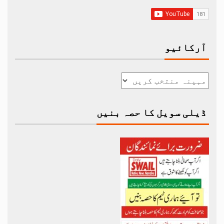
آرکائیو
ڈیلی سویل کا حصہ بنیں