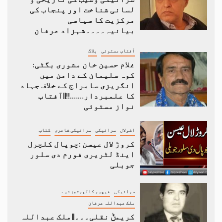
لسانی شناخت اور پنجاب کی
مرکزیت کا سیاسی
بیانیہ۔۔۔۔شہزاد عرفان
آفتاب مستوئی
بلاگ
غلام حسین خان مشوری بگٹی:
کوہ سلیمان کے دامن میں
انگریزی سامراج کے خلاف جہاد
کا علمبردار…….!!||آفتاب
نواز مستوئی
اشولال
سرائیکی
سرائیکی شاعری
کتاب
کروڑ لال عیسن :چوپال کلچرل
اینڈ لٹریری فورم دی سلور
جوبلی
سرائیکی
فیچر، کالم،تجزئیے
ملک عبداللہ عرفان
کریمݨ نقلی۔۔۔||ملک عبداللہ