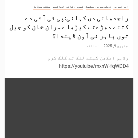
اہم خبریں
ڈیلی سویل بیٹھک
فیچر، کالم،تجزئیے
ملٹی میڈیا
راجدھانی دی کہانی:پی ٹی آئی دے
کتنے دھڑےتے کیڑھا عمران خان کو جیل
توں باہر نی آون ڈیندا؟
جنوری 9, 2025
نمائندہ
وڈیو ڈیکھن کیتے لنک تے کلک کرو
https://youtu.be/mxnW-fqWDD4