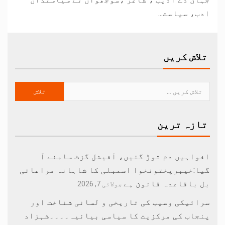
ادب، سیاست...
تلاش کریں
تازہ ترین
افواہیں دم توڑ گئیں، آفیشل گزٹ سامنے آ
گیا:خیبرپختونخوا اسمبلی کا شاہانہ مراعاتی
بل باقاعدہ قانون ہے
جولائی 7, 2026
سرائیکی وسیب کی تاریخی و لسانی شناخت اور
پنجاب کی مرکزیت کا سیاسی بیانیہ۔۔۔۔شہزاد