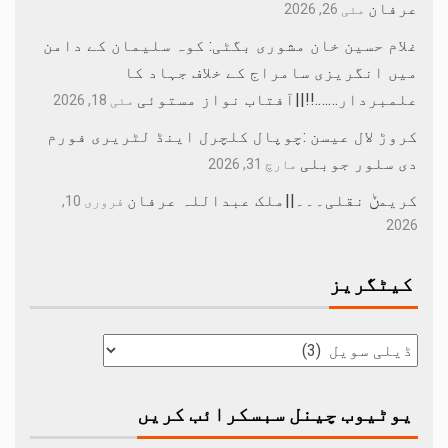
عرفان
مئی 26, 2026
غلام حسین خان مشوری بگٹی: کوہ سلیمان کے دامن
میں انگریزی سامراج کے خلاف جہاد کا
علمبردار…….!!||آفتاب نواز مستوئی
مئی 18, 2026
کروڑ لال عیسن :چوپال کلچرل اینڈ لٹریری فورم
دی سلور جوبلی
مارچ 31, 2026
کریمݨ نقلی۔۔۔||ملک عبداللہ عرفان
فروری 10,
2026
کیٹگریز
یوٹیوب چینل سبسکرائب کریں