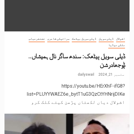
اشولال
ڈیلی سویل
ڈیلی سویل بیٹھک
سرائیکی شاعری
غضنفرعباس
ملٹی میڈیا
ڈیلی سویل ٻیٹھک: سندھ ساگر نال ہمیشاں..
ݙوجھادرشن
ستمبر 21, 2024
dailyswail
https://youtu.be/HErXhF-ifG8?
list=PLUYYWAEZ6e_bytT1uG3QzCtYHNrijDIKe
اشولال دیاں لکھتاں پڑھن کیتے کلک کرو