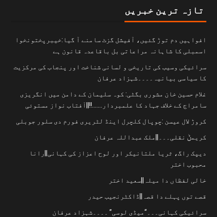
تازہ ترین خبریں
افواہیں دم توڑ گئیں، آفیشل گزٹ سامنے آ گیا:خیبرپختونخوا
اسمبلی کا شاہانہ مراعاتی بل باقاعدہ قانون ہے
سرائیکی وسیب کی تاریخی و لسانی شناخت اور پنجاب کی مرکزیت
کا سیاسی بیانیہ۔۔۔۔شہزاد عرفان
غلام حسین خان مشوری بگٹی: کوہ سلیمان کے دامن میں انگریزی
سامراج کے خلاف جہاد کا علمبردار…….!!||آفتاب نواز مستوئی
کروڑ لال عیسن :چوپال کلچرل اینڈ لٹریری فورم دی سلور جوبلی
کریمݨ نقلی۔۔۔||ملک عبداللہ عرفان
دیپک راگ، ثریا ملتانیکر اور لوح اعزاز کی کہانی||رانا
محبوب اختر
خالی لفظاں دا میلہ||سعید اختر
قصے توں پہلے دا قصہ||ڈاکٹرنجیب حیدر
سرائیکی کہانی۔۔۔“میڈی لوسی” ۔۔۔۔شہزاد عرفان