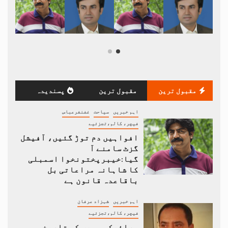
مقبول ترین
مقبول ترین
پسندیدہ
اہم خبریں
سیاحت
غضنفرعباس
فیچر، کالم،تجزئیے
افواہیں دم توڑ گئیں، آفیشل
گزٹ سامنے آ
گیا:خیبرپختونخوا اسمبلی
کا شاہانہ مراعاتی بل
باقاعدہ قانون ہے
اہم خبریں
شہزاد عرفان
فیچر، کالم،تجزئیے
سرائیکی وسیب کی تاریخی و