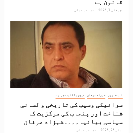
قانون ہے
جولائی 7, 2026
غضنفر عباس
اہم خبریں
شہزاد عرفان
فیچر، کالم،تجزئیے
سرائیکی وسیب کی تاریخی و لسانی
شناخت اور پنجاب کی مرکزیت کا
سیاسی بیانیہ۔۔۔۔شہزاد عرفان
مئی 26, 2026
غضنفر عباس