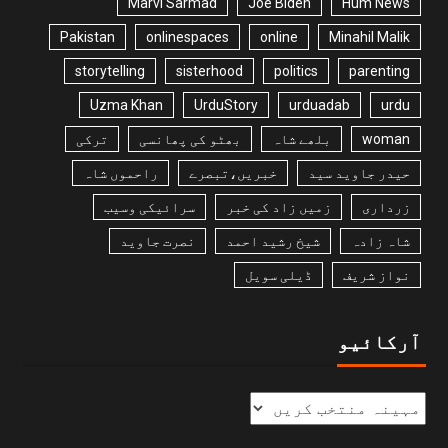
Marvi Sarmad
Joe Biden
Hum News
Pakistan
onlinespaces
online
Minahil Malik
storytelling
sisterhood
politics
parenting
Uzma Khan
UrduStory
urduadab
urdu
woman
بلھے شاہ
بھٹو کی پھانسی
ترکی
حیدر جاوید سید
خبریں،تبصرے
راحموں شاہ
زرداری
زمیں زاد کی خبر
سرائیکی وسیب
شاہ زادہ
شیخ رشید احمد
نصرت جاوید
نواز شریف
ڈیلی سویل
آرکائیو