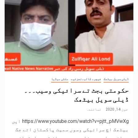
ڈیلی سویل بیٹھک
فیچر، کالم،تجزئیے
ملٹی میڈیا
حکومتی بجٹ تے سرائیکی وسیب۔۔۔
ڈیلی سویل بیٹھک
جون 14, 2020
نمائندہ
https://www.youtube.com/watch?v=pjtt_pMVwXg ایں
بیٹھک اچ سرائیکی وسوں سمیت پاکستان اتے جگ
جہان دے ادیب ، شاعر ،سوجھوان تے سیاستدان