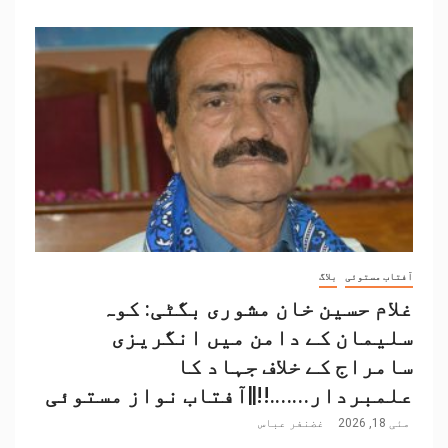
آفتاب مستوئی
بلاگ
غلام حسین خان مشوری بگٹی: کوہ
سلیمان کے دامن میں انگریزی
سامراج کے خلاف جہاد کا
علمبردار…….!!||آفتاب نواز مستوئی
مئی 18, 2026
غضنفر عباس