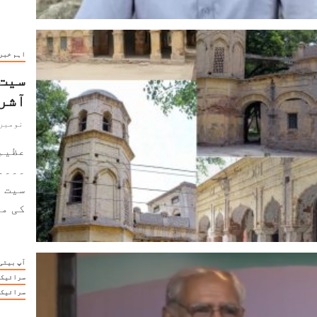
اہم خبر
سیت 
آشرم
نومبر 21, 024
عظیم
۔۔۔۔
سیت پ
کی می
آپ بیتی
سرائیکی
سرائیکی
موہر