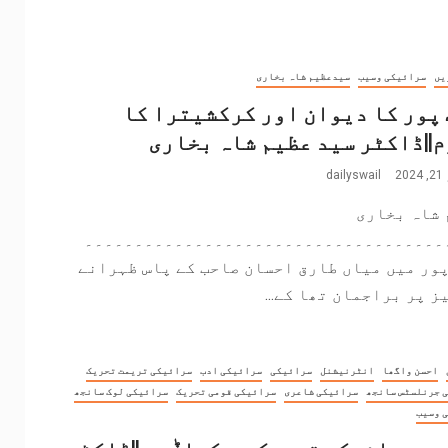
یں
سرائیکی وسیب
سیدعظیم شاہ بخاری
پور کا دیوان اور کرکشیترا کا
||ڈاکٹر سید عظیم شاہ بخاری
2
dailyswail
 شاہ بخاری
۔۔۔۔۔۔۔۔۔۔۔۔۔۔۔۔۔۔۔۔۔۔۔۔۔۔۔۔۔۔۔۔۔۔۔۔
ور میں میاں طارق احسان صاحب کے پاس ظہرانے
ز پر براجمان تھا کے...
احسن واگھا
انٹرنیشنل
سرائیکی
سرائیکی ادب
سرائیکی تریمت تحریک
 جرنلسٹس سانجھ
سرائیکی شاعری
سرائیکی قومی تحریک
سرائیکی لوک سانجھ
 وسیب
ی سرائیکی تحریک دی کہاݨی…||ڈاکٹر