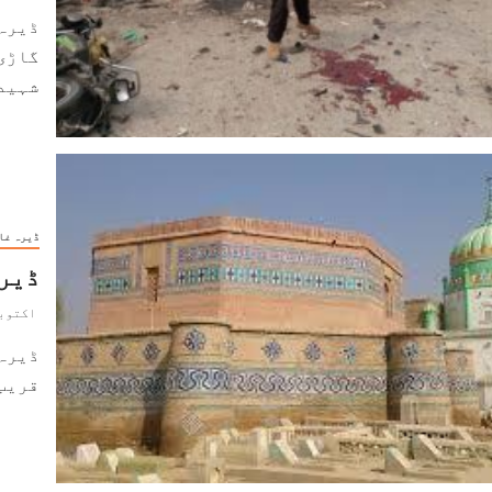
ڈیرہ 
شہید..
ڈیرہ غا
ڈیرہ
اکتوبر 17, 3
ڈیرہ 
قریب 