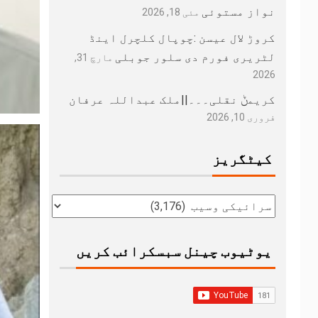
نواز مستوئی
مئی 18, 2026
کروڑ لال عیسن :چوپال کلچرل اینڈ
لٹریری فورم دی سلور جوبلی
مارچ 31,
2026
کریمݨ نقلی۔۔۔||ملک عبداللہ عرفان
فروری 10, 2026
کیٹگریز
یوٹیوب چینل سبسکرائب کریں