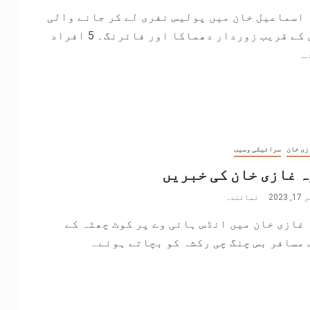
اسماعیل خان میں پولیس نفری لے کر جانے والی
گاڑی کے قریب زوردار دھماکا اور فائرنگ۔ 5 افراد
.
زی خان
سرائیکی وسیب
 غازی خان کی خبریں
202
نمائندہ
غازی خان میں انڈس ہائی وے پر کوٹ چھٹہ کے
مسافر بس چنگ چی رکشہ کو بچاتے ہوئے...