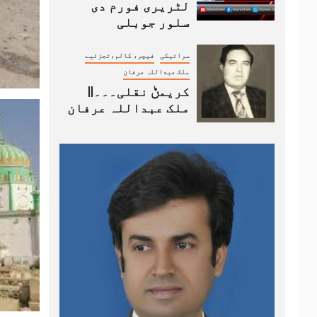
لٹریری فورم دی
سلور جوبلی
سرائیکی
فیچر، کالم،تجزئیے
ملک عبداللہ عرفان
کریمݨ نقلی۔۔۔||
ملک عبداللہ عرفان