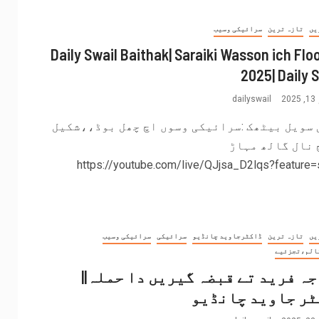
یں
تازہ ترین
سرائیکی وسیب
🛑Daily Swail Baithak| Saraiki Wasson ich Flo
2025| Daily 
2
dailyswail
 سویل بیٹھک :سرائیکی وسوں اچ چھل بوڈ،،شکیل
 نال گالھ مہاڑ
https://youtube.com/live/QJjsa_D2lqs?feature=
یں
تازہ ترین
ڈاکٹرجاوید چانڈیو
سرائیکی
سرائیکی وسیب
الم،تجزئیے
ہ فرید تے قبضہ گیریں دا حملہ||
ٹر جاوید چانڈیو