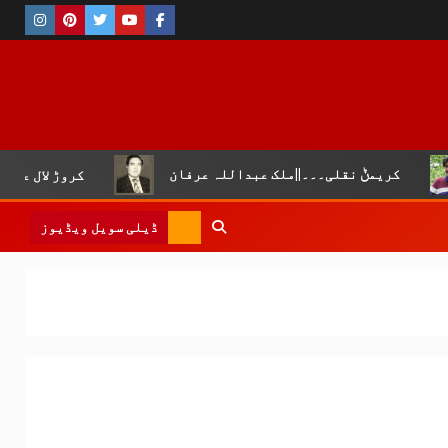
لی۔۔۔||ملک عبداللہ عرفان
کروڑ لال عیسن :چوپال کلچرل 
ڈیلی سویل ویڈیوز