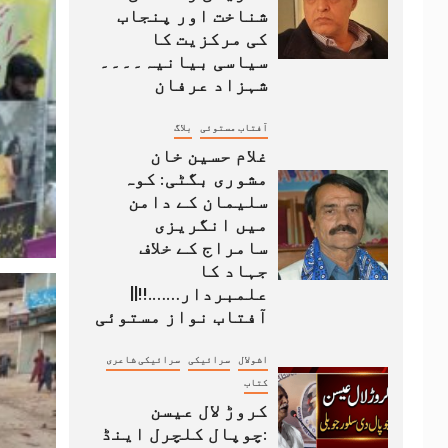
شناخت اور پنجاب
کی مرکزیت کا
سیاسی بیانیہ۔۔۔۔
شہزاد عرفان
آفتاب مستوئی
بلاگ
غلام حسین خان
مشوری بگٹی: کوہ
سلیمان کے دامن
میں انگریزی
سامراج کے خلاف
جہاد کا
علمبردار…….!!||
آفتاب نواز مستوئی
اشولال
سرائیکی
سرائیکی شاعری
کتاب
کروڑ لال عیسن
:چوپال کلچرل اینڈ