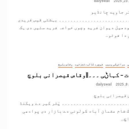
2
dailyswail
ر جاوید چانڈیو
۔۔۔۔۔۔۔۔۔۔۔۔۔۔۔۔۔۔۔۔۔۔۔۔ بہشتی قیس فریدی
دھیل دیوان فرید وچوں خواجہ فرید سئیں دی ہک
دا فوٹو...
ی
سرائیکی وسیب
فیچر، کالم،تجزئیے
وقاص بلوچ
ت – کہاݨی ۔۔۔||وقاص قیصرانی بلوچ
2
dailyswail
 قیصرانی بلوچ
۔۔۔۔۔۔۔۔۔۔۔۔۔۔۔۔۔۔۔۔۔۔۔ پَتر کیر دے ویکنڈ
ک شام عثمان آباد کولونی دے بازار دی پوادھی
...