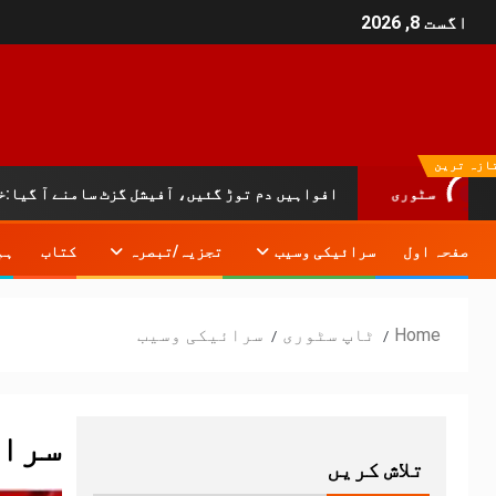
اگست 8, 2026
ازہ ترین
سٹوری
افواہیں دم توڑ گئیں، آفیشل گزٹ سامنے آ گیا:خیبرپختونخوا ا
صفحہ اول
سرائیکی وسیب
تجزیہ/تبصرہ
کتاب
ہم
Home
ٹاپ سٹوری
سرائیکی وسیب
سرائ
تلاش کریں