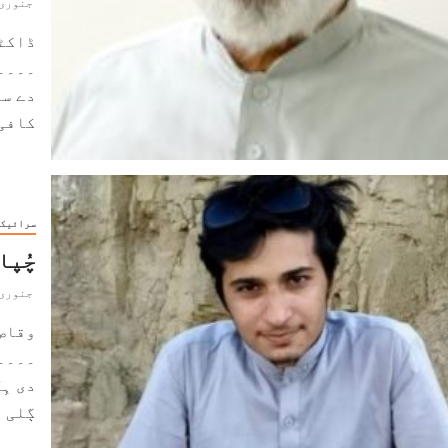
جنوری 23, 025
ڈاکٹ
۔۔۔۔
دے سو
کافی 
سرائیک
چُپا
جنوری 8, 025
وقاص
۔۔۔۔
دی ہِ
ڳلی اچ