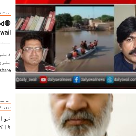
اہم خبر
od
Swail
ستمبر 13, 025
ڈیلی
بلوچ
share
اہم خبر
فیچر، ک
خواج
ڈاک