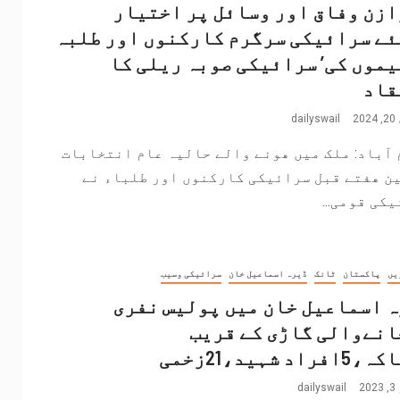
زن وفاق اور وسائل پر اختیار
ے سرائیکی سرگرم کارکنوں اور طلبہ
موں کی’ سرائیکی صوبہ ریلی کا
قاد
2
dailyswail
 آباد: ملک میں ھونے والے حالیہ عام انتخابات
ین ھفتے قبل سرائیکی کارکنوں اور طلباء نے
کی قومی...
یں
پاکستان
ٹانک
ڈیرہ اسماعیل خان
سرائیکی وسیب
 اسماعیل خان میں پولیس نفری
نےوالی گاڑی کے قریب
راد شہید،21زخمی
2
dailyswail