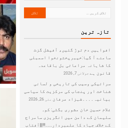
تازہ ترین
افواہیں دم توڑ گئیں، آفیشل گزٹ
سامنے آ گیا:خیبرپختونخوا اسمبلی
کا شاہانہ مراعاتی بل باقاعدہ
قانون ہے
جولائی 7, 2026
سرائیکی وسیب کی تاریخی و لسانی
شناخت اور پنجاب کی مرکزیت کا سیاسی
بیانیہ۔۔۔۔شہزاد عرفان
مئی 26, 2026
غلام حسین خان مشوری بگٹی: کوہ
سلیمان کے دامن میں انگریزی سامراج
کے خلاف جہاد کا علمبردار…….!!||آفتاب