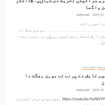
ن واگھا
2
dailyswail
ر احسن واگھا
۔۔۔۔۔۔۔۔۔۔۔۔۔۔۔۔۔۔۔۔۔۔۔۔۔ موہری سَنگ اے
 دا ہک ڈھنگ ہے جو کہیں ہووݨی دی درُست اِبتدا
...
 وسیب
ملٹی میڈیا
ب تابش دے پرنے تے موہن بھگت دا
ن
2
dailyswail
https://youtu.be/HoNtVYPKrfM رفعت عباس دیاں لکھتاں