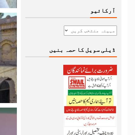
آرکائیو
ڈیلی سویل کا حصہ بنیں