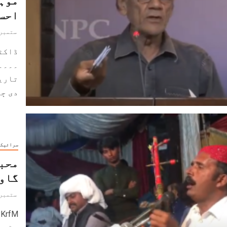
احس
ستمبر 22, 024
ڈاکٹ
۔۔۔۔
تاریخ
دی ڄاݨ
سرائیکی
محبو
گاو
ستمبر 20, 024