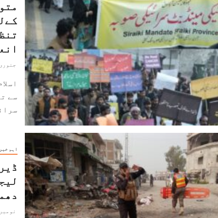
متوا
کےلئ
تنظی
انع
جنوری 20, 024
اسلام
سے ت
سرائی
اہم خبر
ڈیرہ
لیجا
دھماکہ،5اف
نومبر 3, 023