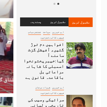
مقبول ترین
مقبول ترین
پسندیدہ
اہم خبریں
سیاحت
غضنفرعباس
فیچر، کالم،تجزئیے
افواہیں دم توڑ
گئیں، آفیشل گزٹ
سامنے آ
گیا:خیبرپختونخوا
اسمبلی کا شاہانہ
مراعاتی بل
باقاعدہ قانون ہے
اہم خبریں
شہزاد عرفان
فیچر، کالم،تجزئیے
سرائیکی وسیب کی
تاریخی و لسانی