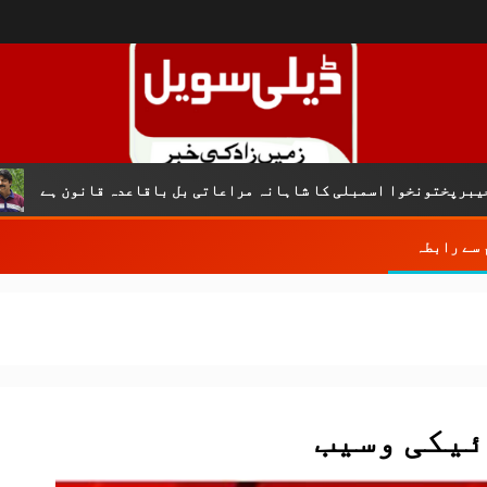
کریمݨ نق
سمبلی کا شاہانہ مراعاتی بل باقاعدہ قانون ہے
 سے رابطہ
یکی وسیب