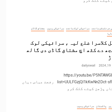
 کیتے کلک کرو
 جرنلسٹس سانجھ
سرائیکی لوک سانجھ
سرائیکی وسیب
مشتاق گاڈی
ڈیا
 کلاسرا ضلع لیہ ، سرائیکی لوک
ھ دے کٹھ اچ مشتاق گاڈی دی گالھ
ڑ
2
dailyswail
https://youtu.be/P5NTAWG
list=UULFGzjQl1kKwNn2Dct-sfk5Tw رفعت عباس دیاں
اں پڑھن کیتے کلک کرو
یں
پاکستان
سرائیکی وسیب