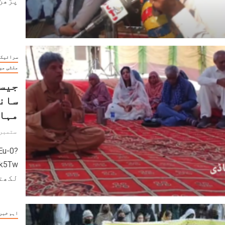
پڑھن
سرائیکی
ملٹی می
جیسل
سانج
مہا
ستمبر 19, 024
Eu-0?
لکھت
اہم خبر