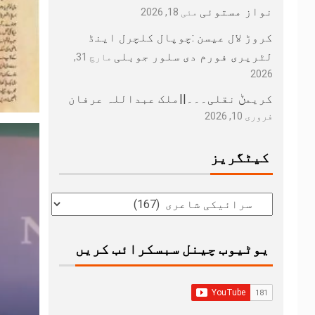
نواز مستوئی
مئی 18, 2026
کروڑ لال عیسن :چوپال کلچرل اینڈ
لٹریری فورم دی سلور جوبلی
مارچ 31,
2026
کریمݨ نقلی۔۔۔||ملک عبداللہ عرفان
فروری 10, 2026
کیٹگریز
یوٹیوب چینل سبسکرائب کریں