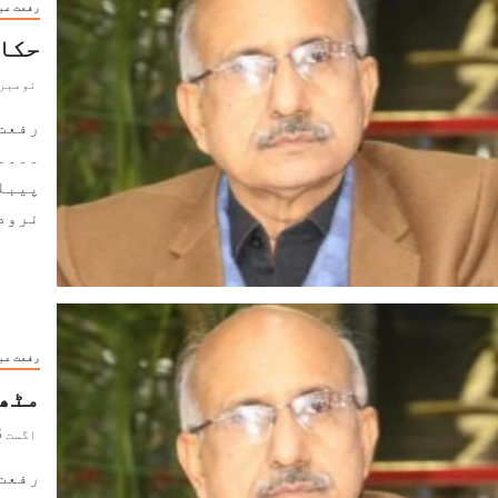
رفعت عب
حکای
نومبر 19, 022
رفعت
۔۔۔۔
پیبلو
نرودا
رفعت عب
مٹھی :
اگست 15, 2022
رفعت