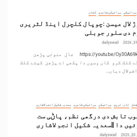
سرائیکی
سرائیکی شاعری
کتاب
 لال عیسن :چوپال کلچرل اینڈ لٹریری
 دی سلور جوبلی
dailyswail
https://youtu.be/Oy30A69kSW4 جال منوتی پڑھن
ے کلک کرو کاں وسوں دا پکھی اے پڑھن کیتے کلک
شولال دیاں...
شنل
تازہ ترین
سرائیکی
سرائیکی شاعری
سعدیہ شکیل انجم لاشاری
ب تابش دی درگھی نظم، پاݨی ست
یں دا ||سعدیہ شکیل انجم لاشاری
2
dailyswail