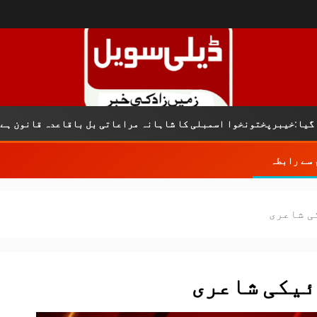
کریم
وا اسمبلی کا شاہانہ مراعاتی بل باقاعدہ قانون ہے
 سے رابطہ
ی شاعری
یکی شاعری