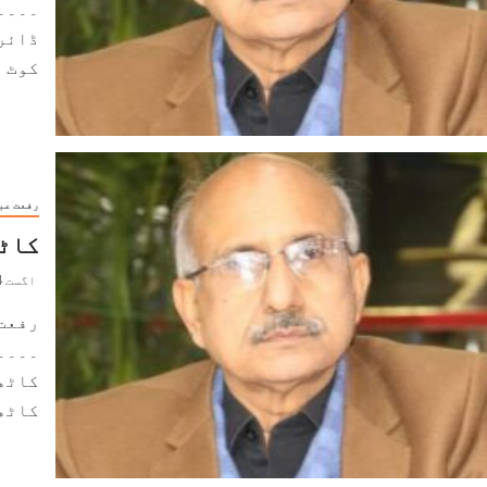
۔۔۔۔
کوٹ دے
رفعت عب
کاٹھ
اگست 14, 2022
رفعت
۔۔۔۔
کاٹھ
کاٹھ 