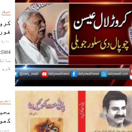
اشولال
کروڑ
فورم
مارچ 31, 2026
سانگ
کرو ا
انٹرنی
محبو
کھوئ
جنوری 20, 025