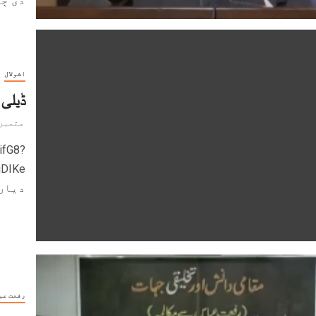
دی ڄاݨ
اشولال
ڈیلی 
ستمبر 21, 024
ifG8?
دیاں
رفعت عب