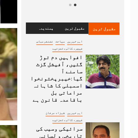
مقبول ترین
مقبول ترین
پسندیدہ
اہم خبریں
سیاحت
غضنفرعباس
فیچر، کالم،تجزئیے
افواہیں دم توڑ
گئیں، آفیشل گزٹ
سامنے آ
گیا:خیبرپختونخوا
اسمبلی کا شاہانہ
مراعاتی بل
باقاعدہ قانون ہے
اہم خبریں
شہزاد عرفان
فیچر، کالم،تجزئیے
سرائیکی وسیب کی
تاریخی و لسانی