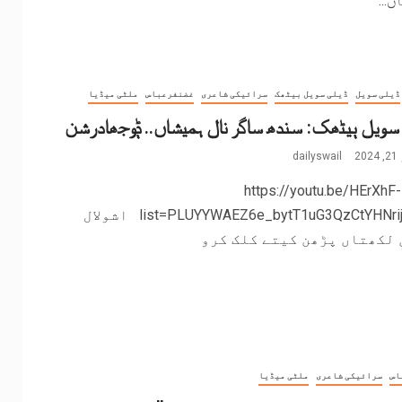
...
ڈیلی سویل
ڈیلی سویل بیٹھک
سرائیکی شاعری
غضنفرعباس
ملٹی میڈیا
سویل ٻیٹھک: سندھ ساگر نال ہمیشاں.. ݙوجھادرشن
2
dailyswail
https://youtu.be/HErXhF-
list=PLUYYWAEZ6e_bytT1uG3QzCtYHNrijDIKe اشولال
 لکھتاں پڑھن کیتے کلک کرو
اس
سرائیکی شاعری
ملٹی میڈیا