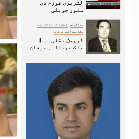
لٹریری فورم دی
سلور جوبلی
سرائیکی
فیچر، کالم،تجزئیے
ملک عبداللہ عرفان
کریمݨ نقلی۔۔۔||
ملک عبداللہ عرفان