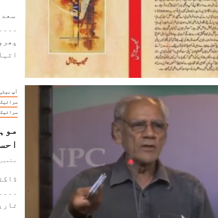
سعدی
۔۔۔۔
پھرو
اتہاس
آپ بیتی
سرائیکی
سرائیکی
موہر
احس
ستمبر 22, 024
ڈاکٹ
۔۔۔۔
تاریخ