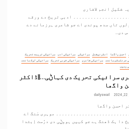
ہ شکیل انجم لاشاری
۔۔۔۔۔۔۔۔۔۔۔۔۔۔۔۔۔۔۔ ادبی تریخ دے ورقے
لوں تاں سدھ پوندی اے جو شاعری ہرزمانے دے
 دی...
احسن واگھا
انٹرنیشنل
سرائیکی
سرائیکی ادب
سرائیکی تریمت تحریک
 جرنلسٹس سانجھ
سرائیکی شاعری
سرائیکی قومی تحریک
سرائیکی لوک سانجھ
 وسیب
ی سرائیکی تحریک دی کہاݨی…||ڈاکٹر
ن واگھا
2
dailyswail
ر احسن واگھا
۔۔۔۔۔۔۔۔۔۔۔۔۔۔۔۔۔۔۔۔۔۔۔۔۔ موہری سَنگ اے
 دا ہک ڈھنگ ہے جو کہیں ہووݨی دی درُست اِبتدا