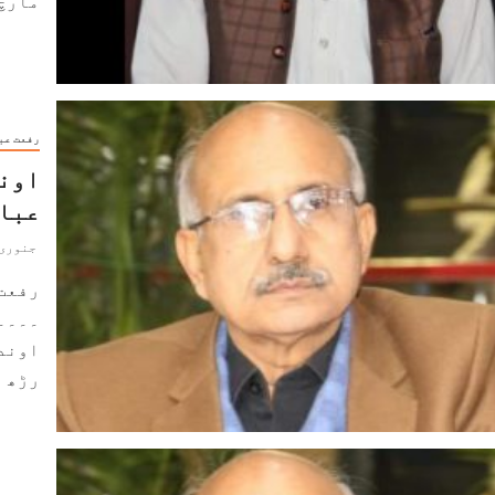
مارچ 
رفعت عب
اوند
عبا
جنوری 27, 023
رفعت
۔۔۔۔
اوند
رڑھ و