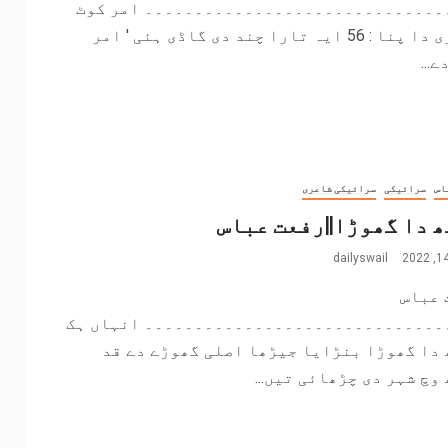
۔۔۔۔۔۔۔۔۔۔۔۔۔۔۔۔۔۔۔۔۔۔۔۔۔۔۔۔۔۔ امر کوٹ
ڈائری دا پنا : 56 ایہ تارا چند دی گاڈی ہئی ' امر
...
اس
سرائیکی
سرائیکی شاعری
 دا گھوڑا||رفعت عباس
dailyswail
 عباس
۔۔۔۔۔۔۔۔۔۔۔۔۔۔۔۔۔۔۔۔۔۔۔۔۔۔۔۔۔۔ انہاں ہک
 دا گھوڑا بنڑایا جیڑھا اصلی گھوڑے دے قد
وچ شہر دی چڑھائی تیں...