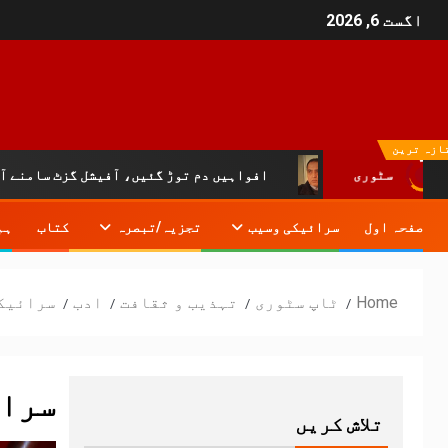
اگست 6, 2026
ازہ ترین
سٹوری
افواہیں دم توڑ گئیں، آفیشل گزٹ سامنے آ گیا:خیبرپختونخ
صفحہ اول
سرائیکی وسیب
تجزیہ/تبصرہ
کتاب
ہم
Home
ٹاپ سٹوری
تہذیب و ثقافت
ادب
سرائیک
سرائ
تلاش کریں