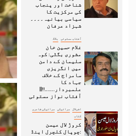
شناخت اور پنجاب
کی مرکزیت کا
سیاسی بیانیہ۔۔۔۔
شہزاد عرفان
آفتاب مستوئی
بلاگ
غلام حسین خان
مشوری بگٹی: کوہ
سلیمان کے دامن
میں انگریزی
سامراج کے خلاف
جہاد کا
علمبردار…….!!||
آفتاب نواز مستوئی
اشولال
سرائیکی
سرائیکی شاعری
کتاب
کروڑ لال عیسن
:چوپال کلچرل اینڈ