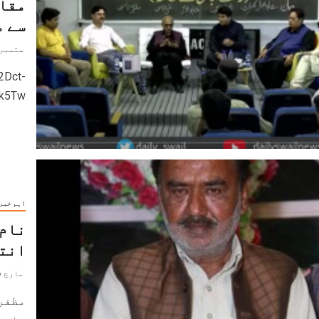
مقام
سے 
ستمبر 18, 024
2Dct-
sfk5Tw رفعت عباس دیاں بیاں
اہم خبر
نام 
انتق
مارچ 26, 2024
مظفر 