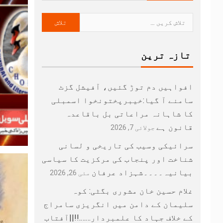
تازہ ترین
افواہیں دم توڑ گئیں، آفیشل گزٹ
سامنے آ گیا:خیبرپختونخوا اسمبلی
کا شاہانہ مراعاتی بل باقاعدہ
قانون ہے
جولائی 7, 2026
سرائیکی وسیب کی تاریخی و لسانی
شناخت اور پنجاب کی مرکزیت کا سیاسی
بیانیہ۔۔۔۔شہزاد عرفان
مئی 26, 2026
غلام حسین خان مشوری بگٹی: کوہ
سلیمان کے دامن میں انگریزی سامراج
کے خلاف جہاد کا علمبردار…….!!||آفتاب