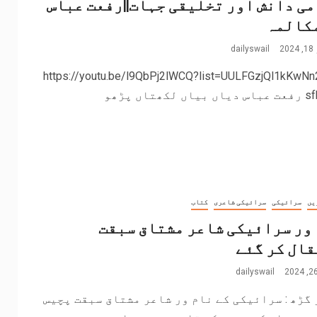
ی دانش اور تخلیقی جہات||رفعت عباس
مکالمہ
2
dailyswail
https://youtu.be/l9QbPj2lWCQ?list=UULFGzjQl1kKwNn
 لکھتاں پڑھو
یں
سرائیکی
سرائیکی شاعری
کتاب
ور سرائیکی شاعر مشتاق سبقت
ال کر گئے
dailyswail
گڑھ : سرائیکی کے نام ور شاعر مشتاق سبقت پچیس