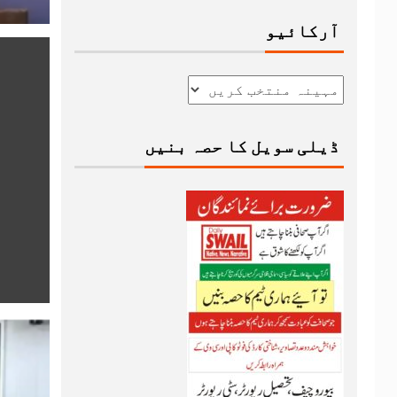
آرکائیو
ڈیلی سویل کا حصہ بنیں