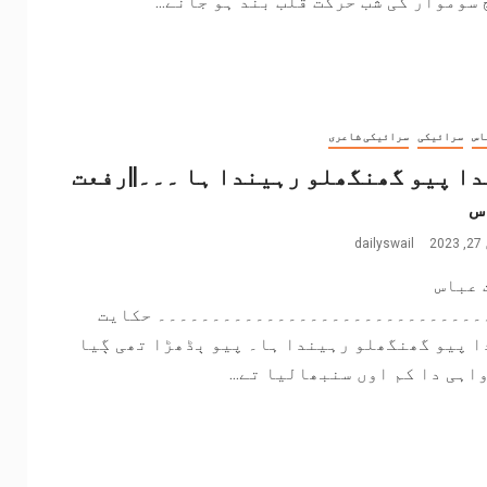
سوموار کی شب حرکت قلب بند ہو جانے...
اس
سرائیکی
سرائیکی شاعری
ا پیو گھنگھلو رہیندا ہا ۔۔۔||رفعت
س
2
dailyswail
 عباس
۔۔۔۔۔۔۔۔۔۔۔۔۔۔۔۔۔۔۔۔۔۔۔۔۔۔۔۔۔۔ حکایت
ا پیو گھنگھلو رہیندا ہا۔ پیو ٻڈھڑا تھی ڳیا
اہی دا کم اوں سنبھالیا تے...