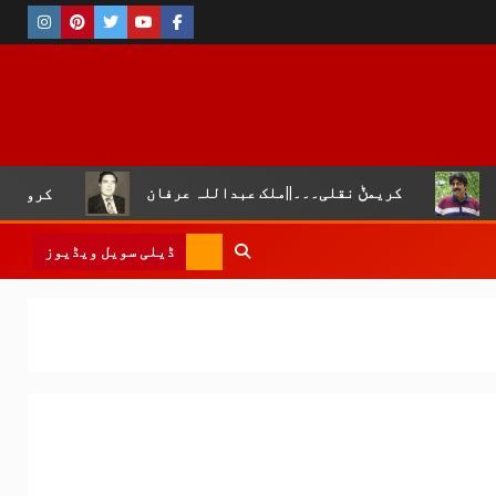
ݨ نقلی۔۔۔||ملک عبداللہ عرفان
کروڑ لال عیسن :چوپال کل
ڈیلی سویل ویڈیوز