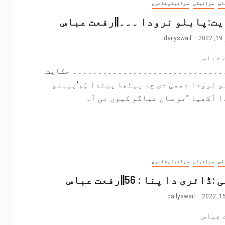
اس
سرائیکی
سرائیکی شاعری
ت:پابلو نرودا ۔۔۔||رفعت عباس
2
dailyswail
 عباس
۔۔۔۔۔۔۔۔۔۔۔۔۔۔۔۔۔۔۔۔۔۔۔۔۔۔۔۔۔۔ حکایت
 نرودا دھمی دی چا ٻیٹھا پیندا ہَم'پیبلو
 آکھیا "تو سان تیاگو کیوں نی آ...
اس
سرائیکی
سرائیکی شاعری
ڈائری دا پنا : 56||رفعت عباس
dailyswail
 عباس