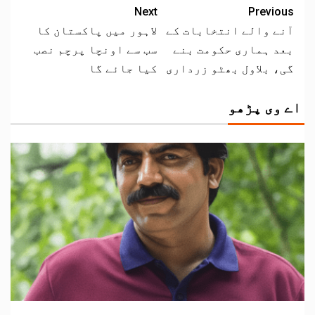
Next
Previous
آنے والے انتخابات کے
لاہور میں پاکستان کا
بعد ہماری حکومت بنے
سب سے اونچا پرچم نصب
گی، بلاول بھٹو زرداری
کیا جائے گا
اے وی پڑھو