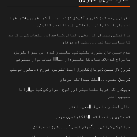
افواہیں دم توڑ گئیں، آفیشل گزٹ سامنے آ گیا:خیبرپختونخوا
اسمبلی کا شاہانہ مراعاتی بل باقاعدہ قانون ہے
سرائیکی وسیب کی تاریخی و لسانی شناخت اور پنجاب کی مرکزیت
کا سیاسی بیانیہ۔۔۔۔شہزاد عرفان
غلام حسین خان مشوری بگٹی: کوہ سلیمان کے دامن میں انگریزی
سامراج کے خلاف جہاد کا علمبردار…….!!||آفتاب نواز مستوئی
کروڑ لال عیسن :چوپال کلچرل اینڈ لٹریری فورم دی سلور جوبلی
کریمݨ نقلی۔۔۔||ملک عبداللہ عرفان
دیپک راگ، ثریا ملتانیکر اور لوح اعزاز کی کہانی||رانا
محبوب اختر
خالی لفظاں دا میلہ||سعید اختر
قصے توں پہلے دا قصہ||ڈاکٹرنجیب حیدر
سرائیکی کہانی۔۔۔“میڈی لوسی” ۔۔۔۔شہزاد عرفان
سرائیکی صحافی ،شاعر رازش لیاقت پوری دا وچھوڑا