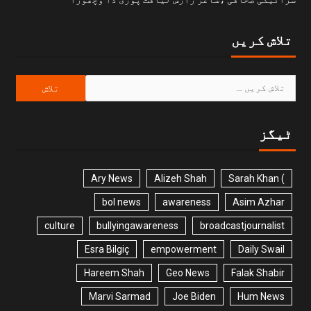
تلاش کریں
ٹیگز
Ary News
Alizeh Shah
) Sarah Khan
bol news
awareness
Asim Azhar
culture
bullyingawareness
broadcastjournalist
Esra Bilgiç
empowerment
Daily Swail
Hareem Shah
Geo News
Falak Shabir
Marvi Sarmad
Joe Biden
Hum News