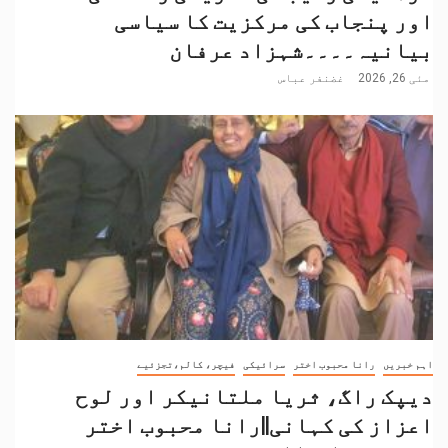
اور پنجاب کی مرکزیت کا سیاسی
بیانیہ۔۔۔۔شہزاد عرفان
مئی 26, 2026
غضنفر عباس
اہم خبریں
رانا محبوب اختر
سرائیکی
فیچر، کالم،تجزئیے
دیپک راگ، ثریا ملتانیکر اور لوح
اعزاز کی کہانی||رانا محبوب اختر