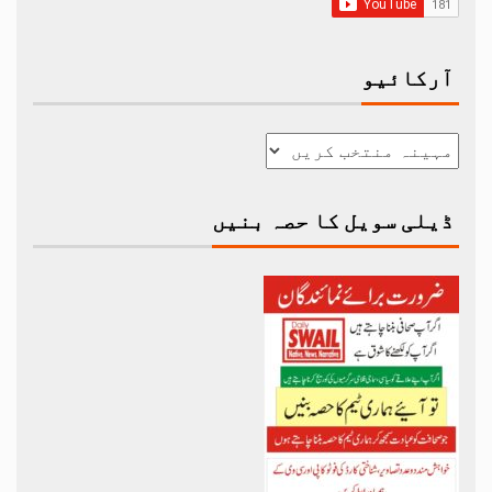
آرکائیو
ڈیلی سویل کا حصہ بنیں