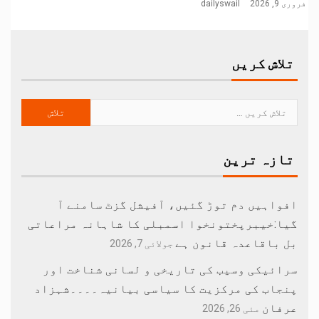
فروری 9, 2026
dailyswail
تلاش کریں
تازہ ترین
افواہیں دم توڑ گئیں، آفیشل گزٹ سامنے آ
گیا:خیبرپختونخوا اسمبلی کا شاہانہ مراعاتی
بل باقاعدہ قانون ہے
جولائی 7, 2026
سرائیکی وسیب کی تاریخی و لسانی شناخت اور
پنجاب کی مرکزیت کا سیاسی بیانیہ۔۔۔۔شہزاد
عرفان
مئی 26, 2026