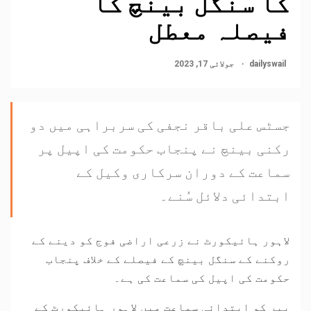
کا سنگل بینچ کا
فیصلہ معطل
dailyswail
جولائی 17, 2023
جسٹس علی باقر نجفی کی سربراہی میں دو
رکنی بینچ نے پنجاب حکومت کی اپیل پر
سماعت کے دوران سرکاری وکیل کے
ابتدائی دلائل سُنے۔
لاہور ہائیکورٹ نے زرعی اراضی فوج کو دینے کے
روکنے کے سنگل بینچ کے فیصلے کے خلاف پنجاب
حکومت کی اپیل کی سماعت کی ہے۔
پیر کو ابتدائی سماعت میں لاہور ہائیکورٹ کے