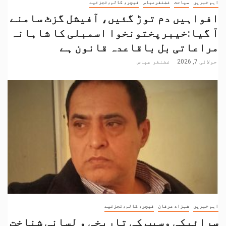
اہم خبریں
سیاحت
غضنفرعباس
فیچر، کالم،تجزئیے
افواہیں دم توڑ گئیں، آفیشل گزٹ سامنے
آ گیا:خیبرپختونخوا اسمبلی کا شاہانہ
مراعاتی بل باقاعدہ قانون ہے
جولائی 7, 2026
غضنفر عباس
اہم خبریں
شہزاد عرفان
فیچر، کالم،تجزئیے
سرائیکی وسیب کی تاریخی و لسانی شناخت