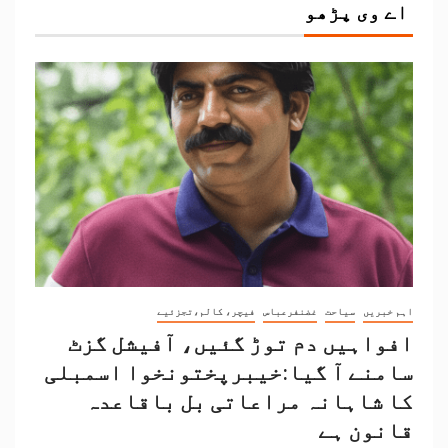
اے وی پڑھو
اہم خبریں
سیاحت
غضنفرعباس
فیچر، کالم،تجزئیے
افواہیں دم توڑ گئیں، آفیشل گزٹ
سامنے آ گیا:خیبرپختونخوا اسمبلی
کا شاہانہ مراعاتی بل باقاعدہ
قانون ہے