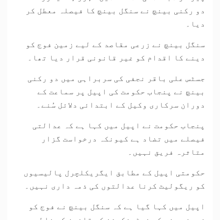
دو رکنی بینچ نے سنگل بینچ کا فیصلہ معطل کر
دیا۔
سنگل بینچ نے زرعی مقاصد کے لیے زمین فوج کو
دینے کا اقدام کو غیر قانونی قرار دیا تھا۔
جسٹس علی باقر نجفی کی سربراہی میں دو رکنی
بینچ نے پنجاب حکومت کی اپیل پر سماعت کے
دوران سرکاری وکیل کے ابتدائی دلائل سُنے۔
پنجاب حکومت نے اپیل میں کہا ہے کہ عدالتی
فیصلے میں تضاد ہے کیونکہ درخواست گزار
متاثرہ فریق نہیں۔
حکومتی اپیل کے مطابق ایگریکلچرل پالیسیوں
کو ریگولیٹ کرنا عدالتوں کی ذمہ داری نہیں۔
اپیل میں کہا گیا ہے کہ سنگل بینچ نے فوج کو
زمین دینے کے نوٹیفکیشن کو قانون کی غلط