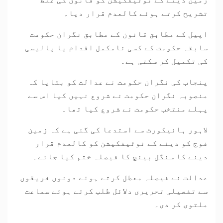
تشریح کرتے ہوئے کالعدم قرار دیا۔
اپیل کے مطابق قانون کے مطابق نگران حکومت
سابقہ حکومت کے کسی نامکمل اقدام یا پالیسی
کی تکمیل کر سکتی ہے۔
پنجاب کی نگران حکومت نے عدالت کو بتایا کہ
منصوبہ نگران حکومت نے شروع نہیں کیا اس سے
پہلے منتخب حکومت نے شروع کیا تھا۔
لاہور ہائیکورٹ سے استدعا کی گئی ہے کہ زمین
فوج کو دینے کے نوٹیفکیشن کو کالعدم قرار
دینے کا سنگل بینچ کا فیصلہ ختم کیا جائے۔
عدالت نے فیصلہ معطل کرتے ہوئے دونوں فریقوں
سے تفصیلی تحریری دلائل طلب کرتے ہوئے سماعت
ملتوی کر دی۔