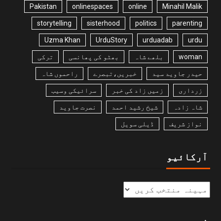
Pakistan
onlinespaces
online
Minahil Malik
storytelling
sisterhood
politics
parenting
Uzma Khan
UrduStory
urduadab
urdu
woman
بلھے شاہ
بھٹو کی پھانسی
ترکی
حیدر جاوید سید
خبریں،تبصرے
راحموں شاہ
زرداری
زمیں زاد کی خبر
سرائیکی وسیب
شاہ زادہ
شیخ رشید احمد
نصرت جاوید
نواز شریف
ڈیلی سویل
آرکائیو
زمرے