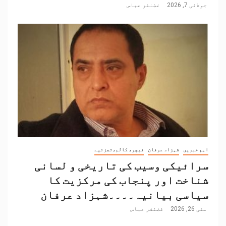
جولائی 7, 2026
غضنفر عباس
اہم خبریں
شہزاد عرفان
فیچر، کالم،تجزئیے
سرائیکی وسیب کی تاریخی و لسانی
شناخت اور پنجاب کی مرکزیت کا
سیاسی بیانیہ۔۔۔۔شہزاد عرفان
مئی 26, 2026
غضنفر عباس