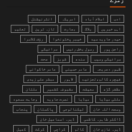
ادب
اسلام آباد
امریکہ
انٹرنیشنل
اہم خبریں
بلاگ
بھارت
تازہ ترین
تعلیم
حیدر جاوید سید
خیبر پختونخوا
رؤف کلاسرا
راجن پور
رسول بخش رئیس
سرائیکی
سرائیکی وسیب
سندھ
شوبز
صحت
ظہور دھریجہ
عامر حسینی
عامر خاکوانی
فیچر، کالم،تجزئیے
لاہور
مبشر علی زیدی
مظفر گڑھ
معیشت
مقبوضہ کشمیر
ملتان
ملٹی میڈیا
میڈیا
نصرت جاوید
وجاہت مسعود
وسعت اللہ خان
ٹیکنالوجی
پاکستان
پنجاب
ڈاکٹر طاہرہ کاظمی
ڈیرہ اسماعیل خان
ڈیرہ غازی خان
کالم
کراچی
کرکٹ
کھیل