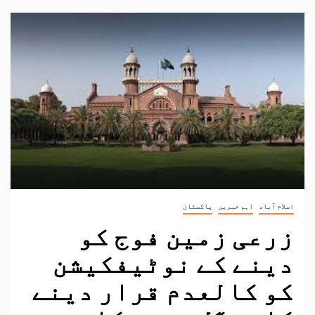
اسلام آباد
اہم خبریں
پاکستان
زرعی زمین فوج کو
دینے کے نوٹیفکیشن
کو کالعدم قرار دینے