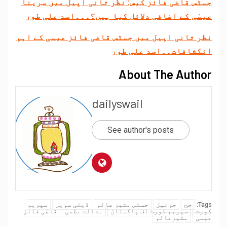
جسٹس قاضی فائز کیس: نظر ثانی اپیل میں سرینا
عیسٰی کے اضافی دلائل کیا ہیں؟۔۔۔اسد علی طور
نظر ثانی اپیل میں جسٹس قاضی فائز عیسی کے اہم
انکشافات۔۔اسد علی طور
About The Author
dailyswail
See author's posts
جج
جرنیل
جسٹس مشیر عالم
ڈیلی سویل
سپریم
Tags:
کورٹ
سپریم کورٹ آف پاکستان
عدالت عظمی
قاضی فائز
عیسی
مشیرعالم