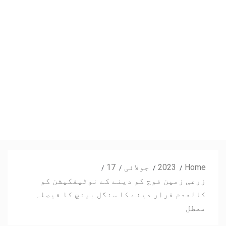
Home
2023
جولائی
17
زرعی زمین فوج کو دینے کے نوٹیفکیشن کو
کالعدم قرار دینے کا سنگل بینچ کا فیصلہ
معطل