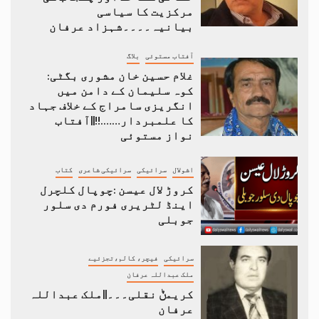
مرکزیت کا سیاسی
بیانیہ۔۔۔۔شہزاد عرفان
آفتاب مستوئی
بلاگ
غلام حسین خان مشوری بگٹی:
کوہ سلیمان کے دامن میں
انگریزی سامراج کے خلاف جہاد
کا علمبردار…….!!||آفتاب
نواز مستوئی
اشولال
سرائیکی
سرائیکی شاعری
کتاب
کروڑ لال عیسن :چوپال کلچرل
اینڈ لٹریری فورم دی سلور
جوبلی
سرائیکی
فیچر، کالم،تجزئیے
ملک عبداللہ عرفان
کریمݨ نقلی۔۔۔||ملک عبداللہ
عرفان