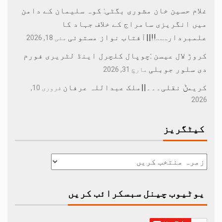
غلام حسین خان مشوری بگٹی: کوہ سلیمان کے دامن
میں انگریزی سامراج کے خلاف جہاد کا
علمبردار…….!!||آفتاب نواز مستوئی
مئی 18, 2026
کروڑ لال عیسن :چوپال کلچرل اینڈ لٹریری فورم
دی سلور جوبلی
مارچ 31, 2026
کریمݨ نقلی۔۔۔||ملک عبداللہ عرفان
فروری 10,
2026
کیٹگریز
یوٹیوب چینل سبسکرائب کریں