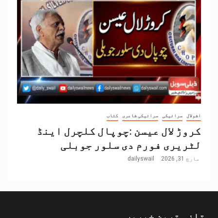
اشولال
سرائیکی
سرائیکی شاعری
کتاب
کروڑ لال عیسن :چوپال کلچرل اینڈ
لٹریری فورم دی سلور جوبلی
مارچ 31, 2026
dailyswail
تازہ ترین خبریں