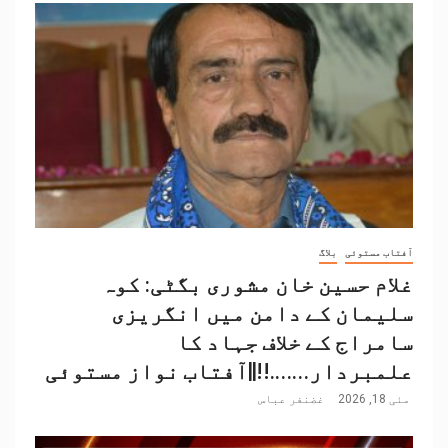
آفتاب مستوئی
بلاگ
غلام حسین خان مشوری بگٹی: کوہ
سلیمان کے دامن میں انگریزی
سامراج کے خلاف جہاد کا
علمبردار…….!!||آفتاب نواز مستوئی
مئی 18, 2026
غضنفر عباس