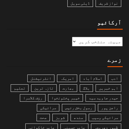
نواز شریف
ڈیلی سویل
آرکائیو
زمرے
ادب
اسلام آباد
امریکہ
انٹرنیشنل
اہم خبریں
بلاگ
بھارت
تازہ ترین
تعلیم
حیدر جاوید سید
خیبر پختونخوا
رؤف کلاسرا
راجن پور
رسول بخش رئیس
سرائیکی
سرائیکی وسیب
سندھ
شوبز
صحت
ظہور دھریجہ
عامر حسینی
عامر خاکوانی