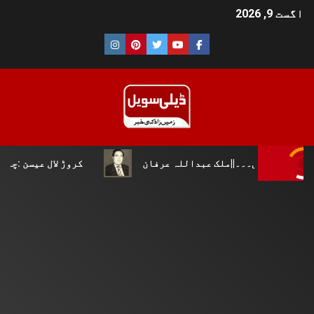
اگست 9, 2026
۔۔۔||ملک عبداللہ عرفان
کروڑ لال عیسن :چوپال کلچرل این