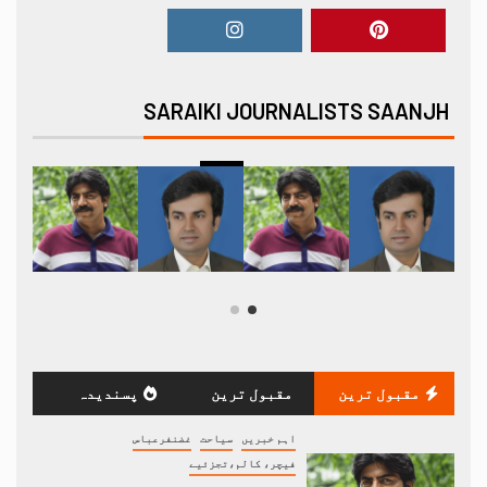
SARAIKI JOURNALISTS SAANJH
مقبول ترین
مقبول ترین
پسندیدہ
اہم خبریں
سیاحت
غضنفرعباس
فیچر، کالم،تجزئیے