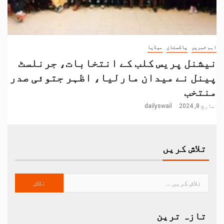
اہم خبریں
پاکستان
میڈیا
نیشنل پریس کلب کے انتخابات، جرنلسٹ
پینل نے میدان مارلیا، اظہر جتوئی صدر
منتخب
مارچ 8, 2024
dailyswail
تلاش کریں
تازہ ترین