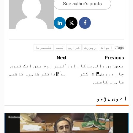
See author's posts
اموات
رپورٹ
کراچی
کیس
نگلیریا
Tags:
Next
Previous
معجزوں والی سرکار اور
’لیبر روم میں ایک کیوی
چار درویش!!||ڈاکٹر
ہے‘!||ڈاکٹر طاہرہ کاظمی
طاہرہ کاظمی
اے وی پڑھو