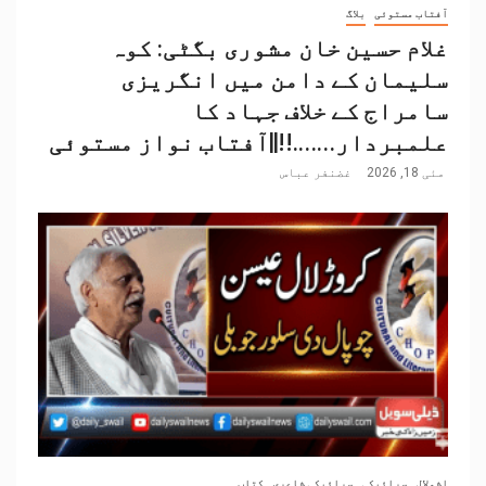
آفتاب مستوئی
بلاگ
غلام حسین خان مشوری بگٹی: کوہ
سلیمان کے دامن میں انگریزی
سامراج کے خلاف جہاد کا
علمبردار…….!!||آفتاب نواز مستوئی
مئی 18, 2026
غضنفر عباس
اشولال
سرائیکی
سرائیکی شاعری
کتاب