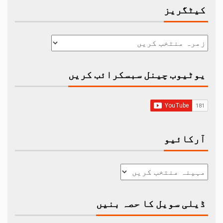
کیٹگریز
یوٹیوب چینل سبسکرائب کریں
آرکائیو
ڈیلی سویل کا حصہ بنیں