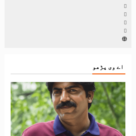
اے وی پڑھو