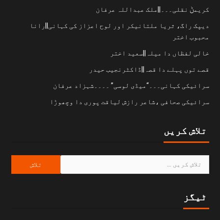
کریمݨ نقلی۔۔۔||ملک عبداللہ عرفان
دیپک راگ، ثریا ملتانیکر اور لوح اعزاز کی کہانی||رانا
محبوب اختر
خالی لفظاں دا میلہ||سعید اختر
قصے توں پہلے دا قصہ||ڈاکٹرنجیب حیدر
سرائیکی کہانی۔۔۔“میڈی لوسی” ۔۔۔۔شہزاد عرفان
سرائیکی صحافی ،شاعر رازش لیاقت پوری دا وچھوڑا
تلاش کریں
ٹیگز