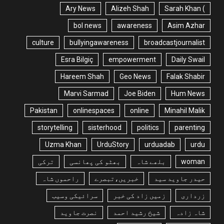
Ary News
Alizeh Shah
) Sarah Khan
bol news
awareness
Asim Azhar
culture
bullyingawareness
broadcastjournalist
Esra Bilgiç
empowerment
Daily Swail
Hareem Shah
Geo News
Falak Shabir
Marvi Sarmad
Joe Biden
Hum News
Pakistan
onlinespaces
online
Minahil Malik
storytelling
sisterhood
politics
parenting
Uzma Khan
UrduStory
urduadab
urdu
woman
بلھے شاہ
بھٹو کی پھانسی
ترکی
حیدر جاوید سید
خبریں،تبصرے
راحموں شاہ
زرداری
زمیں زاد کی خبر
سرائیکی وسیب
شاہ زادہ
شیخ رشید احمد
نصرت جاوید