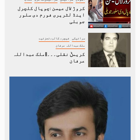
کروڑ لال عیسن :چوپال کلچرل
اینڈ لٹریری فورم دی سلور
جوبلی
سرائیکی
فیچر، کالم،تجزئیے
ملک عبداللہ عرفان
کریمݨ نقلی۔۔۔||ملک عبداللہ
عرفان