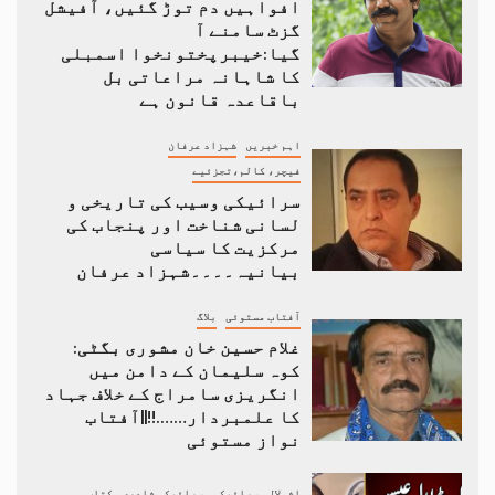
افواہیں دم توڑ گئیں، آفیشل
گزٹ سامنے آ
گیا:خیبرپختونخوا اسمبلی
کا شاہانہ مراعاتی بل
باقاعدہ قانون ہے
اہم خبریں
شہزاد عرفان
فیچر، کالم،تجزئیے
سرائیکی وسیب کی تاریخی و
لسانی شناخت اور پنجاب کی
مرکزیت کا سیاسی
بیانیہ۔۔۔۔شہزاد عرفان
آفتاب مستوئی
بلاگ
غلام حسین خان مشوری بگٹی:
کوہ سلیمان کے دامن میں
انگریزی سامراج کے خلاف جہاد
کا علمبردار…….!!||آفتاب
نواز مستوئی
اشولال
سرائیکی
سرائیکی شاعری
کتاب