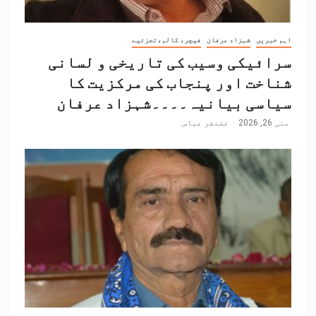
اہم خبریں
شہزاد عرفان
فیچر، کالم،تجزئیے
سرائیکی وسیب کی تاریخی و لسانی
شناخت اور پنجاب کی مرکزیت کا
سیاسی بیانیہ۔۔۔۔شہزاد عرفان
مئی 26, 2026
غضنفر عباس