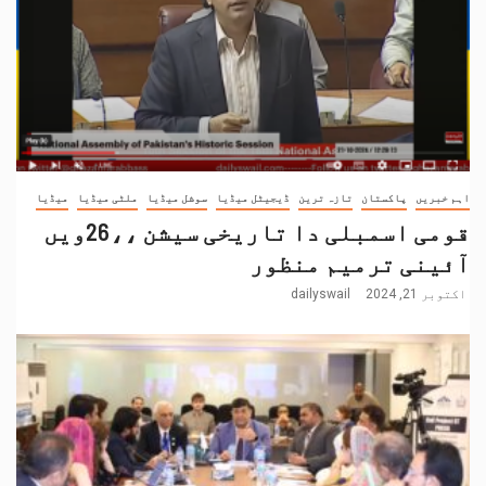
اہم خبریں
پاکستان
تازہ ترین
ڈیجیٹل میڈیا
سوشل میڈیا
ملٹی میڈیا
میڈیا
قومی اسمبلی دا تاریخی سیشن ،،26ویں
آئینی ترمیم منظور
اکتوبر 21, 2024
dailyswail