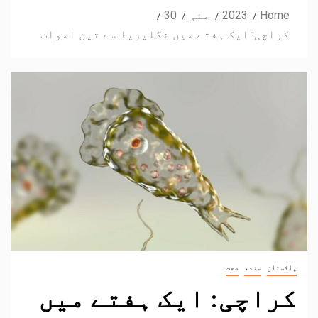
Home
2023
مئی
30
کراچی: ایک ہفتے میں نگلیریا سے تین اموات
پاکستان
سندھ
صحت
کراچی: ایک ہفتے میں