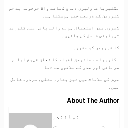
نگلیریا فاؤلیری دماغ کھانے والا جرثومہ ہے جو
کلورین کے ذریعے ختم ہوسکتا ہے۔
گھروں میں استعمال ہونے والے پانی میں کلورین
ٹیبلیٹس شامل کی جائیں۔
کا شہریوں کو مشورہ
نگلیریا سے جانبحق افراد کا تعلق قیوم آباد،
سرجانی اور صدر کے علاقوں سے تھا
مرض کی علامات میں تیز بخار، متلی، سردرد شامل
ہیں۔
About The Author
نمائندہ