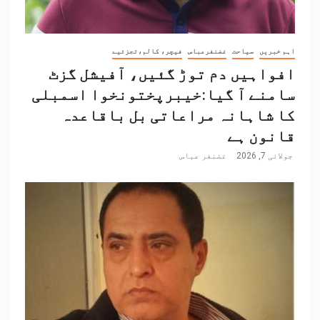
اہم خبریں
سیاحت
غضنفرعباس
فیچر، کالم،تجزئیے
افواہیں دم توڑ گئیں، آفیشل گزٹ
سامنے آ گیا:خیبرپختونخوا اسمبلی
کا شاہانہ مراعاتی بل باقاعدہ
قانون ہے
جولائی 7, 2026
غضنفر عباس