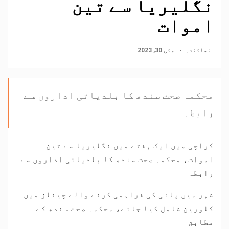
نگلیریا سے تین
اموات
نمائندہ
مئی 30, 2023
محکمہ صحت سندھ کا بلدیاتی اداروں سے
رابطہ
کراچی میں ایک ہفتے میں نگلیریا سے تین
اموات، محکمہ صحت سندھ کا بلدیاتی اداروں سے
رابطہ
شہر میں پانی کی فراہمی کرنے والے چینلز میں
کلورین شامل کیا جائے، محکمہ صحت سندھ کے
مطابق