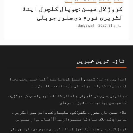
کروڑ لال عیسن :چوپال کلچرل اینڈ
لٹریری فورم دی سلور جوبلی
مارچ 31, 2026
dailyswail
تازہ ترین خبریں
افواہیں دم توڑ گئیں، آفیشل گزٹ سامنے آ گیا:خیبرپختونخوا
اسمبلی کا شاہانہ مراعاتی بل باقاعدہ قانون ہے
سرائیکی وسیب کی تاریخی و لسانی شناخت اور پنجاب کی مرکزیت
کا سیاسی بیانیہ۔۔۔۔شہزاد عرفان
غلام حسین خان مشوری بگٹی: کوہ سلیمان کے دامن میں انگریزی
سامراج کے خلاف جہاد کا علمبردار…….!!||آفتاب نواز مستوئی
کروڑ لال عیسن :چوپال کلچرل اینڈ لٹریری فورم دی سلور جوبلی