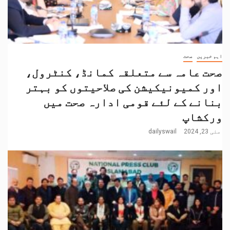
اہم خبریں
صحت
صحت عامہ سے متعلقہ کمانڈ، کنٹرول،
اور کمیونیکیشن کی صلاحیتوں کو بہتر
بنانے کے لئے قومی ادارہ صحت میں
ورکشاپ
مئی 23, 2024
dailyswail