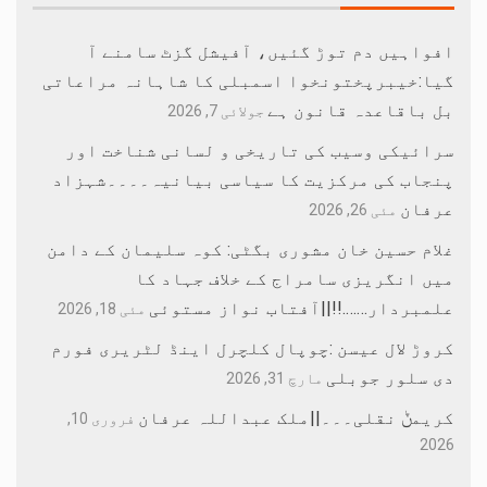
افواہیں دم توڑ گئیں، آفیشل گزٹ سامنے آ
گیا:خیبرپختونخوا اسمبلی کا شاہانہ مراعاتی
بل باقاعدہ قانون ہے
جولائی 7, 2026
سرائیکی وسیب کی تاریخی و لسانی شناخت اور
پنجاب کی مرکزیت کا سیاسی بیانیہ۔۔۔۔شہزاد
عرفان
مئی 26, 2026
غلام حسین خان مشوری بگٹی: کوہ سلیمان کے دامن
میں انگریزی سامراج کے خلاف جہاد کا
علمبردار…….!!||آفتاب نواز مستوئی
مئی 18, 2026
کروڑ لال عیسن :چوپال کلچرل اینڈ لٹریری فورم
دی سلور جوبلی
مارچ 31, 2026
کریمݨ نقلی۔۔۔||ملک عبداللہ عرفان
فروری 10,
2026