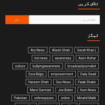
تلاش کریں
ٹیگز
Ary News
Alizeh Shah
) Sarah Khan
bol news
awareness
Asim Azhar
culture
bullyingawareness
broadcastjournalist
Esra Bilgiç
empowerment
Daily Swail
Hareem Shah
Geo News
Falak Shabir
Marvi Sarmad
Joe Biden
Hum News
Pakistan
onlinespaces
online
Minahil Malik