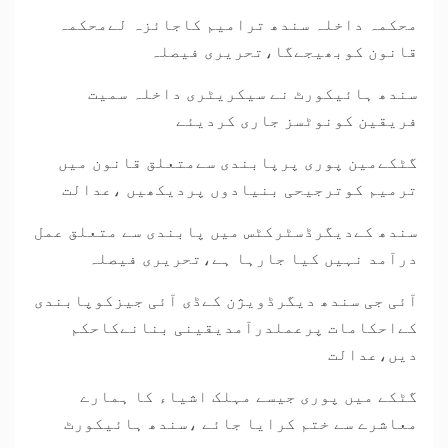
محکمہ داخلہ سندھ ترامیم کاجائزہ لےمحکمہ
قانون کوبھیجےگا،تحریری فیصلہ
سندھ ہائیکورٹ نے سیکریٹری داخلہ سمیت
فریقین کونوٹسز جاری کردیئے
گٹکےمین پوری پرپابندی سےمتعلق قانون میں
ترمیم کوترجیحی بنیادوں پردیکھیں ،عدالت
سندھ کےدیگرڈسٹرکٹس میں پابندی سے متعلق عمل
درآمد نہیں کیا جارہا ہے،تحریری فیصلہ
آئی جی سندھ دیگرڈویژن کےڈی آئی جیزکوپابندی
کےاحکامات پرعملدرآمدیقینی بنانےکاحکم
دیں،عدالت
گٹکے میں پوری جیسے مہلک اشیاء کا ہمارے
معاشرے سے ختم کرایا جائے ،سندھ ہائیکورٹ