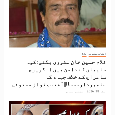
آفتاب مستوئی
بلاگ
غلام حسین خان مشوری بگٹی: کوہ
سلیمان کے دامن میں انگریزی
سامراج کے خلاف جہاد کا
علمبردار…….!!||آفتاب نواز مستوئی
مئی 18, 2026
غضنفر عباس