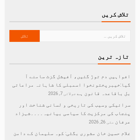
تلاش کریں
تازہ ترین
افواہیں دم توڑ گئیں، آفیشل گزٹ سامنے آ
گیا:خیبرپختونخوا اسمبلی کا شاہانہ مراعاتی
بل باقاعدہ قانون ہے
جولائی 7, 2026
سرائیکی وسیب کی تاریخی و لسانی شناخت اور
پنجاب کی مرکزیت کا سیاسی بیانیہ۔۔۔۔شہزاد
عرفان
مئی 26, 2026
غلام حسین خان مشوری بگٹی: کوہ سلیمان کے دامن