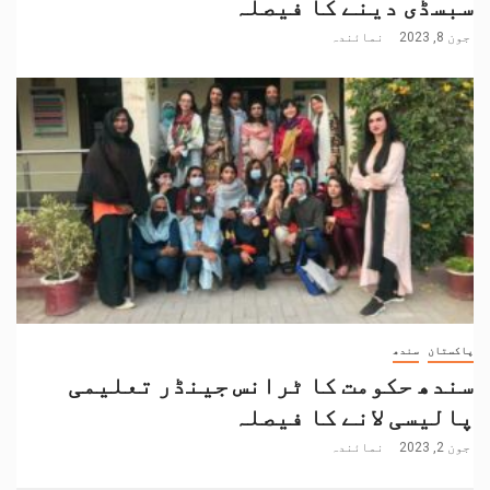
سبسڈی دینے کا فیصلہ
جون 8, 2023
نمائندہ
پاکستان
سندھ
سندھ حکومت کا ٹرانس جینڈر تعلیمی
پالیسی لانے کا فیصلہ
جون 2, 2023
نمائندہ