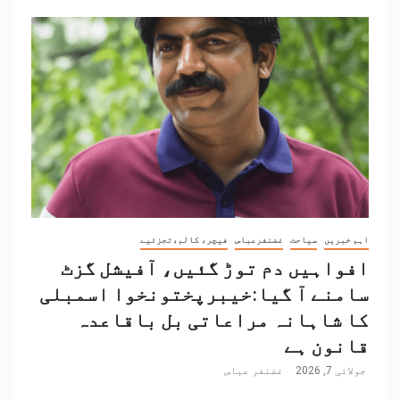
اہم خبریں
سیاحت
غضنفرعباس
فیچر، کالم،تجزئیے
افواہیں دم توڑ گئیں، آفیشل گزٹ
سامنے آ گیا:خیبرپختونخوا اسمبلی
کا شاہانہ مراعاتی بل باقاعدہ
قانون ہے
جولائی 7, 2026
غضنفر عباس