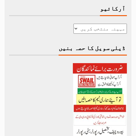
آرکائیو
ڈیلی سویل کا حصہ بنیں