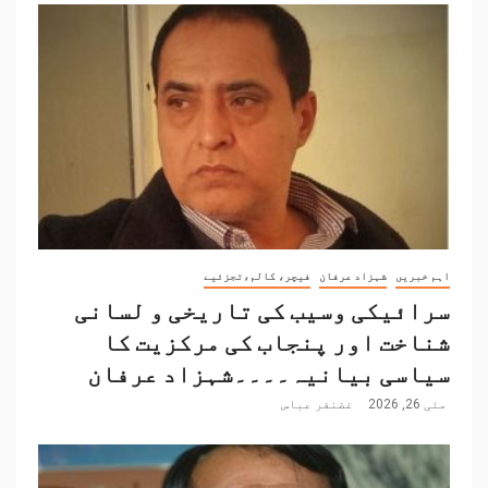
اہم خبریں
شہزاد عرفان
فیچر، کالم،تجزئیے
سرائیکی وسیب کی تاریخی و لسانی
شناخت اور پنجاب کی مرکزیت کا
سیاسی بیانیہ۔۔۔۔شہزاد عرفان
مئی 26, 2026
غضنفر عباس