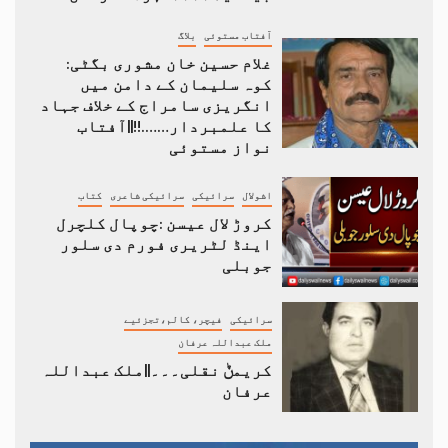
آفتاب مستوئی
بلاگ
غلام حسین خان مشوری بگٹی:
کوہ سلیمان کے دامن میں
انگریزی سامراج کے خلاف جہاد
کا علمبردار…….!!||آفتاب
نواز مستوئی
اشولال
سرائیکی
سرائیکی شاعری
کتاب
کروڑ لال عیسن :چوپال کلچرل
اینڈ لٹریری فورم دی سلور
جوبلی
سرائیکی
فیچر، کالم،تجزئیے
ملک عبداللہ عرفان
کریمݨ نقلی۔۔۔||ملک عبداللہ
عرفان