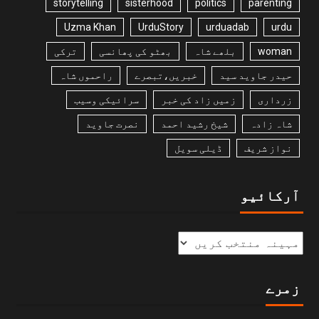
storytelling
sisterhood
politics
parenting
Uzma Khan
UrduStory
urduadab
urdu
woman
بلھے شاہ
بھٹو کی پھانسی
ترکی
حیدر جاوید سید
خبریں،تبصرے
راحموں شاہ
زرداری
زمیں زاد کی خبر
سرائیکی وسیب
شاہ زادہ
شیخ رشید احمد
نصرت جاوید
نواز شریف
ڈیلی سویل
آرکائیو
زمرے