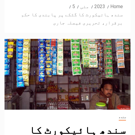
Home
2023
مئی
5
سندھ ہائیکورٹ کا گٹکے پر پابندی کا حکم
برقرار، تحریری فیصلہ جاری
سندھ
سندھ ہائیکورٹ کا