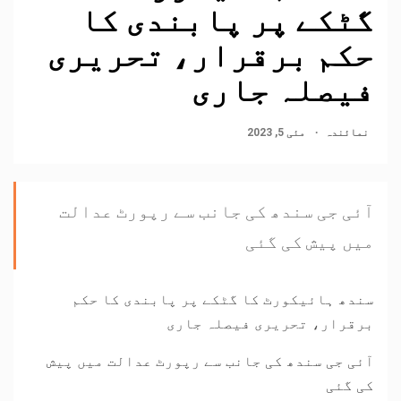
گٹکے پر پابندی کا
حکم برقرار، تحریری
فیصلہ جاری
نمائندہ
مئی 5, 2023
آئی جی سندھ کی جانب سے رپورٹ عدالت
میں پیش کی گئی
سندھ ہائیکورٹ کا گٹکے پر پابندی کا حکم
برقرار، تحریری فیصلہ جاری
آئی جی سندھ کی جانب سے رپورٹ عدالت میں پیش
کی گئی