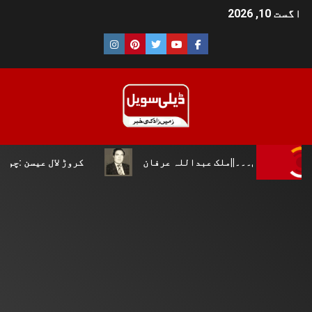
اگست 10, 2026
۔۔||ملک عبداللہ عرفان
کروڑ لال عیسن :چوپال کلچرل این