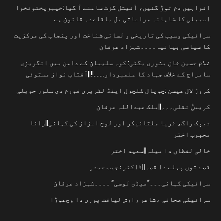
افواہیں دم توڑ گئیں، آفیشل گزٹ سامنے آ گیا:خیبرپختونخوا
اسمبلی کا شاہانہ مراعاتی بل باقاعدہ قانون ہے
سرائیکی وسیب کی تاریخی و لسانی شناخت اور پنجاب کی مرکزیت
کا سیاسی بیانیہ۔۔۔۔شہزاد عرفان
غلام حسین خان مشوری بگٹی: کوہ سلیمان کے دامن میں انگریزی
سامراج کے خلاف جہاد کا علمبردار…….!!||آفتاب نواز مستوئی
کروڑ لال عیسن :چوپال کلچرل اینڈ لٹریری فورم دی سلور جوبلی
کریمݨ نقلی۔۔۔||ملک عبداللہ عرفان
دیپک راگ، ثریا ملتانیکر اور لوح اعزاز کی کہانی||رانا
محبوب اختر
خالی لفظاں دا میلہ||سعید اختر
قصے توں پہلے دا قصہ||ڈاکٹرنجیب حیدر
سرائیکی کہانی۔۔۔“میڈی لوسی” ۔۔۔۔شہزاد عرفان
سرائیکی صحافی ،شاعر رازش لیاقت پوری دا وچھوڑا