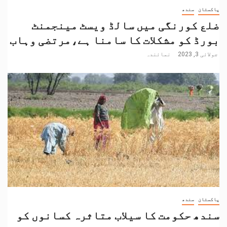
پاکستان
سندھ
ضلع کورنگی میں سالڈ ویسٹ مینجمنٹ
بورڈ کو مشکلات کا سامنا ہے،مرتضی وہاب
جولائی 3, 2023
نمائندہ
پاکستان
سندھ
سندھ حکومت کا سیلاب متاثرہ کسانوں کو