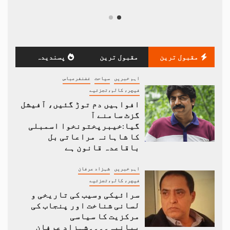
مقبول ترین
مقبول ترین
پسندیدہ
اہم خبریں
سیاحت
غضنفرعباس
فیچر، کالم،تجزئیے
افواہیں دم توڑ گئیں، آفیشل
گزٹ سامنے آ
گیا:خیبرپختونخوا اسمبلی
کا شاہانہ مراعاتی بل
باقاعدہ قانون ہے
اہم خبریں
شہزاد عرفان
فیچر، کالم،تجزئیے
سرائیکی وسیب کی تاریخی و
لسانی شناخت اور پنجاب کی
مرکزیت کا سیاسی
بیانیہ۔۔۔۔شہزاد عرفان