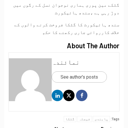
گٹکے مین پوری ہماری نوجوان نسل کے رگوں میں
دوڑ رہی ہے ،سندھ ہائیکورٹ
سندھ ہائیکورٹ کا گٹکا فروخت کرنے والوں کے
خلاف کارروائی جاری رکھنے کا حکم
About The Author
نمائندہ
See author's posts
پابندی
فیصلہ
گٹکا
Tags: