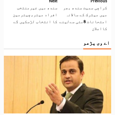
Next
Previous
کراچی سمیت سندھ بھر
سندھ میں غیرمنتخب
میں میٹرک کے سالانہ
افراد میئر،چیئرمین
امتحانات 8مئی سےلینے
کا انتخاب لڑسکیں گے
کااعلان
اے وی پڑھو