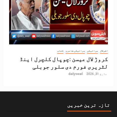
اشولال
سرائیکی
سرائیکی شاعری
کتاب
کروڑ لال عیسن :چوپال کلچرل اینڈ
لٹریری فورم دی سلور جوبلی
مارچ 31, 2026
dailyswail
تازہ ترین خبریں