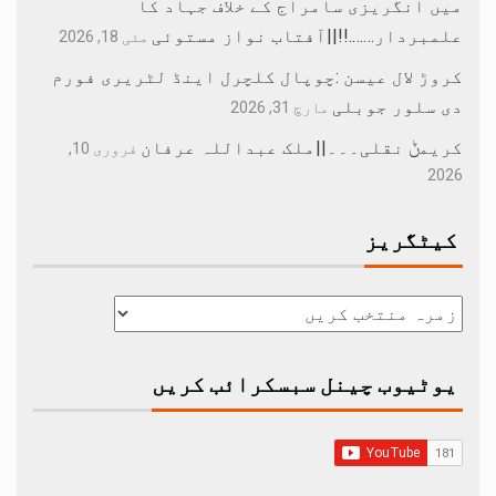
میں انگریزی سامراج کے خلاف جہاد کا
علمبردار…….!!||آفتاب نواز مستوئی
مئی 18, 2026
کروڑ لال عیسن :چوپال کلچرل اینڈ لٹریری فورم
دی سلور جوبلی
مارچ 31, 2026
کریمݨ نقلی۔۔۔||ملک عبداللہ عرفان
فروری 10,
2026
کیٹگریز
یوٹیوب چینل سبسکرائب کریں