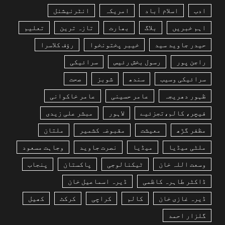
ادب
اسلام آباد
امریکہ
انٹرنیشنل
اہم خبریں
بلاگ
بھارت
تازہ ترین
تعلیم
حیدر جاوید سید
خیبر پختونخوا
رؤف کلاسرا
راجن پور
رسول بخش رئیس
سرائیکی
سرائیکی وسیب
سندھ
شوبز
صحت
ظہور دھریجہ
عامر حسینی
عامر خاکوانی
فیچر، کالم،تجزئیے
لاہور
مبشر علی زیدی
مظفر گڑھ
معیشت
مقبوضہ کشمیر
ملتان
ملٹی میڈیا
میڈیا
نصرت جاوید
وجاہت مسعود
وسعت اللہ خان
ٹیکنالوجی
پاکستان
پنجاب
ڈاکٹر طاہرہ کاظمی
ڈیرہ اسماعیل خان
ڈیرہ غازی خان
کالم
کراچی
کرکٹ
کھیل
گلزار احمد