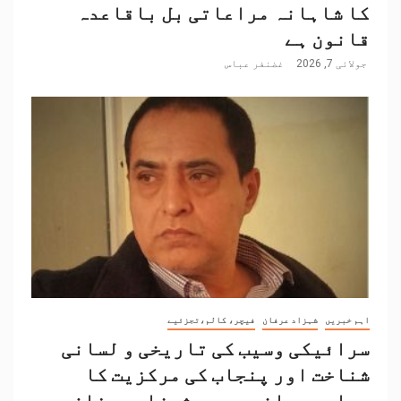
کا شاہانہ مراعاتی بل باقاعدہ
قانون ہے
جولائی 7, 2026
غضنفر عباس
اہم خبریں
شہزاد عرفان
فیچر، کالم،تجزئیے
سرائیکی وسیب کی تاریخی و لسانی
شناخت اور پنجاب کی مرکزیت کا
سیاسی بیانیہ۔۔۔۔شہزاد عرفان