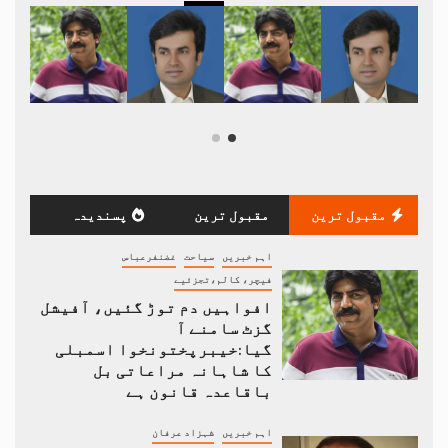
مقبول ترین
مقبول ترین
پسندیدہ
اہم خبریں
سیاحت
غضنفرعباس
فیچر، کالم،تجزئیے
افواہیں دم توڑ گئیں، آفیشل
گزٹ سامنے آ
گیا:خیبرپختونخوا اسمبلی
کا شاہانہ مراعاتی بل
باقاعدہ قانون ہے
اہم خبریں
شہزاد عرفان