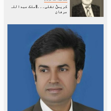
کریمݨ نقلی۔۔۔||ملک عبداللہ
عرفان