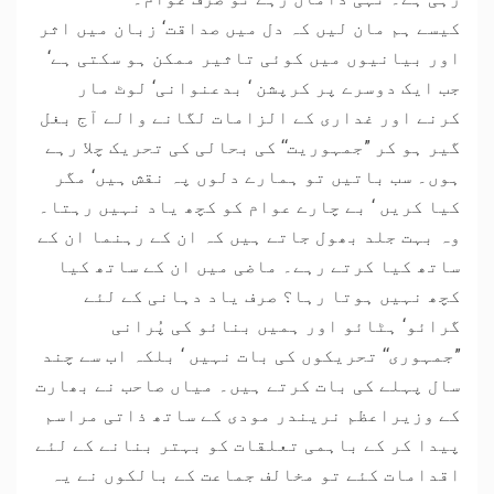
کیسے ہم مان لیں کہ دل میں صداقت‘ زبان میں اثر
اور بیانیوں میں کوئی تاثیر ممکن ہو سکتی ہے‘
جب ایک دوسرے پر کرپشن ‘ بدعنوانی‘ لوٹ مار
کرنے اور غداری کے الزامات لگانے والے آج بغل
گیر ہو کر ”جمہوریت‘‘ کی بحالی کی تحریک چلا رہے
ہوں۔ سب باتیں تو ہمارے دلوں پہ نقش ہیں‘ مگر
کیا کریں ‘ بے چارے عوام کو کچھ یاد نہیں رہتا۔
وہ بہت جلد بھول جاتے ہیں کہ ان کے رہنما ان کے
ساتھ کیا کرتے رہے۔ ماضی میں ان کے ساتھ کیا
کچھ نہیں ہوتا رہا؟ صرف یاد دہانی کے لئے
گرائو‘ ہٹائو اور ہمیں بنائو کی پُرانی
”جمہوری‘‘ تحریکوں کی بات نہیں ‘ بلکہ اب سے چند
سال پہلے کی بات کرتے ہیں۔ میاں صاحب نے بھارت
کے وزیراعظم نریندر مودی کے ساتھ ذاتی مراسم
پیدا کر کے باہمی تعلقات کو بہتر بنانے کے لئے
اقدامات کئے تو مخالف جماعت کے بالکوں نے یہ