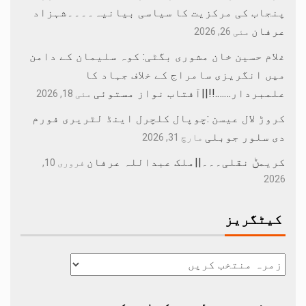
پنجاب کی مرکزیت کا سیاسی بیانیہ۔۔۔۔شہزاد
عرفان
مئی 26, 2026
غلام حسین خان مشوری بگٹی: کوہ سلیمان کے دامن
میں انگریزی سامراج کے خلاف جہاد کا
علمبردار…….!!||آفتاب نواز مستوئی
مئی 18, 2026
کروڑ لال عیسن :چوپال کلچرل اینڈ لٹریری فورم
دی سلور جوبلی
مارچ 31, 2026
کریمݨ نقلی۔۔۔||ملک عبداللہ عرفان
فروری 10,
2026
کیٹگریز