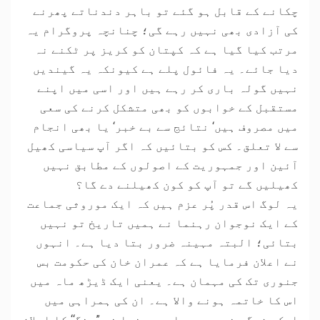
چکانے کے قابل ہو گئے تو باہر دندناتے پھرنے
کی آزادی بھی نہیں رہے گی؛ چنانچہ پروگرام یہ
مرتب کیا گیا ہے کہ کپتان کو کریز پر ٹکنے نہ
دیا جائے۔ یہ فائول پلے ہے کیونکہ یہ گیندیں
نہیں گولہ باری کر رہے ہیں اور اسی میں اپنے
مستقبل کے خوابوں کو بھی متشکل کرنے کی سعی
میں مصروف ہیں‘ نتائج سے بے خبر‘ یا بھی انجام
سے لا تعلق۔ کس کو بتائیں کہ اگر آپ سیاسی کھیل
آئین اور جمہوریت کے اصولوں کے مطابق نہیں
کھیلیں گے تو آپ کو کون کھیلنے دے گا؟
یہ لوگ اس قدر پُر عزم ہیں کہ ایک موروثی جماعت
کے ایک نوجوان رہنما نے ہمیں تاریخ تو نہیں
بتائی؛ البتہ مہینہ ضرور بتا دیا ہے۔ انہوں
نے اعلان فرمایا ہے کہ عمران خان کی حکومت بس
جنوری تک کی مہمان ہے۔ یعنی ایک ڈیڑھ ماہ میں
اس کا خاتمہ ہونے والا ہے۔ ان کی ہمراہی میں
ایک بزرگ مذہبی و سیاسی رہنما نے ”جنگ‘‘ کا اعلان