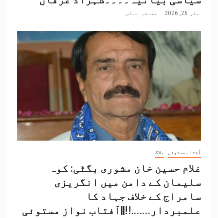
مئی 26, 2026
غضنفر عباس
آفتاب مستوئی
بلاگ
غلام حسین خان مشوری بگٹی: کوہ
سلیمان کے دامن میں انگریزی
سامراج کے خلاف جہاد کا
علمبردار…….!!||آفتاب نواز مستوئی