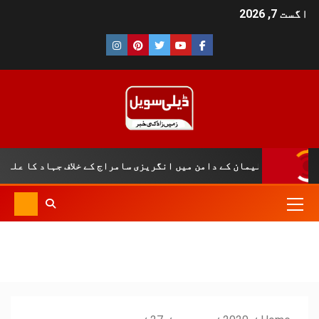
اگست 7, 2026
ان کے دامن میں انگریزی سامراج کے خلاف جہاد کا علمبردار…….!!||آفت