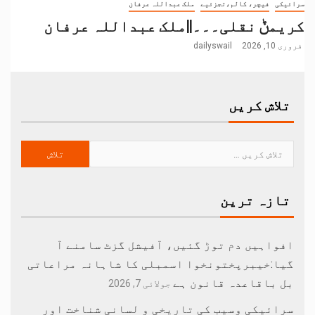
سرائیکی
فیچر، کالم،تجزئیے
ملک عبداللہ عرفان
کریمݨ نقلی۔۔۔||ملک عبداللہ عرفان
فروری 10, 2026
dailyswail
تلاش کریں
تازہ ترین
افواہیں دم توڑ گئیں، آفیشل گزٹ سامنے آ
گیا:خیبرپختونخوا اسمبلی کا شاہانہ مراعاتی
بل باقاعدہ قانون ہے
جولائی 7, 2026
سرائیکی وسیب کی تاریخی و لسانی شناخت اور