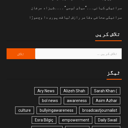
سرائیکی کہانی۔۔۔“میڈی لوسی” ۔۔۔۔شہزاد عرفان
سرائیکی صحافی ،شاعر رازش لیاقت پوری دا وچھوڑا
تلاش کریں
ٹیگز
Ary News
Alizeh Shah
) Sarah Khan
bol news
awareness
Asim Azhar
culture
bullyingawareness
broadcastjournalist
Esra Bilgiç
empowerment
Daily Swail