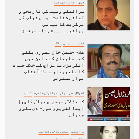
فیچر، کالم،تجزئیے
سرائیکی وسیب کی تاریخی و
لسانی شناخت اور پنجاب کی
مرکزیت کا سیاسی
بیانیہ۔۔۔۔شہزاد عرفان
آفتاب مستوئی
بلاگ
غلام حسین خان مشوری بگٹی:
کوہ سلیمان کے دامن میں
انگریزی سامراج کے خلاف جہاد
کا علمبردار…….!!||آفتاب
نواز مستوئی
اشولال
سرائیکی
سرائیکی شاعری
کتاب
کروڑ لال عیسن :چوپال کلچرل
اینڈ لٹریری فورم دی سلور
جوبلی
سرائیکی
فیچر، کالم،تجزئیے
ملک عبداللہ عرفان