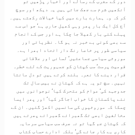
دور کے مغرب کے رسالے اور اخبار پڑھیں تو
آنکھیں شرم سے جھک جاتی ہیں یہ دیکھ اور سوچ
کر کہ وہ ہمارے بارے میں کیا خیالات رکھتے ہیں۔
آج کل ایک بار پھر وہی کھیل جاری ہے‘ جو اس سے
پہلے کئی بار کھیلا جا چکا ہے اور جس کے انجام
سے بھی کوئی بے خبر نہ ہو گا۔ نظریاتی اور
سیاسی طور پر خاصا رنگ دار اتحاد ابھرا ہے۔
موروثی سیاسی جماعتیں‘ لسانی اور علاقائی
قومیت پرست‘ سب کپتان کو جمہوریت کے لئے خطرہ
قرار دینے کا نعرہ بلند کرتے ہیں تو دل مانتا
نہیں۔ سچ تو یہ ہے کہ کپتان نے بیس سال تک
جدوجہد کی‘ عوام کو متحرک کیا‘ نوجوانوں میں
نئے پاکستان کا خواب اجاگر کیا‘ اور پھر ایسا
چمکا کہ موروثیوں کی سانسیں اکھڑ گئیں۔ ان کے
مخالفین ابھی تک گھبرائے گھبرائے پھرتے ہیں
کہ کپتان جم گیا تو نہ صرف سب سیاسی سرمایہ
کاری بے کار جائے گی‘ بلکہ ادارے حساب کتاب