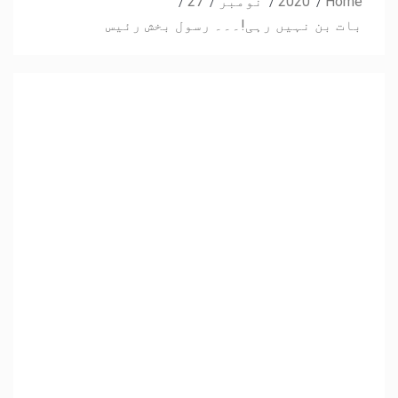
Home
2020
نومبر
27
بات بن نہیں رہی!۔۔۔ رسول بخش رئیس