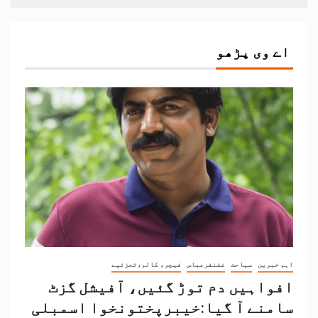
اے وی پڑھو
اہم خبریں
سیاحت
غضنفرعباس
فیچر، کالم،تجزئیے
افواہیں دم توڑ گئیں، آفیشل گزٹ
سامنے آ گیا:خیبرپختونخوا اسمبلی