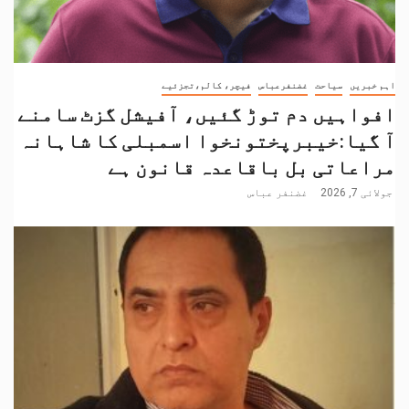
اہم خبریں
سیاحت
غضنفرعباس
فیچر، کالم،تجزئیے
افواہیں دم توڑ گئیں، آفیشل گزٹ سامنے
آ گیا:خیبرپختونخوا اسمبلی کا شاہانہ
مراعاتی بل باقاعدہ قانون ہے
جولائی 7, 2026
غضنفر عباس