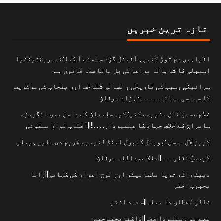
تازہ ترین خبریں
افواہیں دم توڑ گئیں، آفیشل گزٹ سامنے آ گیا:خیبرپختونخوا
اسمبلی کا شاہانہ مراعاتی بل باقاعدہ قانون ہے
سرائیکی وسیب کی تاریخی و لسانی شناخت اور پنجاب کی مرکزیت
کا سیاسی بیانیہ۔۔۔۔شہزاد عرفان
غلام حسین خان مشوری بگٹی: کوہ سلیمان کے دامن میں انگریزی
سامراج کے خلاف جہاد کا علمبردار…….!!||آفتاب نواز مستوئی
کروڑ لال عیسن :چوپال کلچرل اینڈ لٹریری فورم دی سلور جوبلی
کریمݨ نقلی۔۔۔||ملک عبداللہ عرفان
دیپک راگ، ثریا ملتانیکر اور لوح اعزاز کی کہانی||رانا
محبوب اختر
خالی لفظاں دا میلہ||سعید اختر
قصے توں پہلے دا قصہ||ڈاکٹرنجیب حیدر