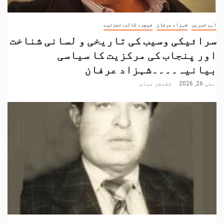
اہم خبریں
شہزاد عرفان
فیچر، کالم،تجزئیے
سرائیکی وسیب کی تاریخی و لسانی شناخت
اور پنجاب کی مرکزیت کا سیاسی
بیانیہ۔۔۔۔شہزاد عرفان
مئی 26, 2026
غضنفر عباس