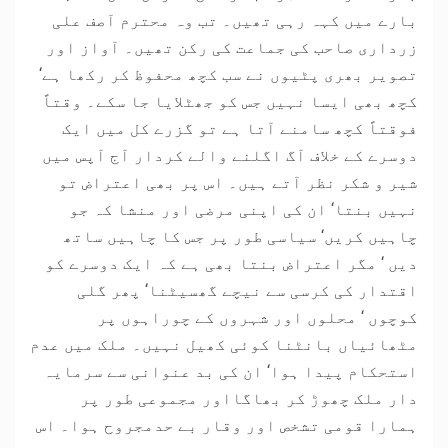
بارے میں کہہ رہی تھیں۔ تب وہ محترم آصف علی
زرداری صاحب کی جماعت کی رکن تھیں۔ آواز اور
تصویر بھری پٹیوں نے سب کچھ محفوظ کر رکھا ہے‘
کچھ بھی ایسا نہیں جس کو جھٹلایا جا سکے۔ وقتاً
فوقتاً کچھ سامنے آتا ہے تو گزرے کل میں ایک
دوسرے کے خلاف آگ اگلنے والے کردار آج آپس میں
شیر و شکر نظر آتے ہیں۔ اس پر بھی اعتراض تو
نہیں بنتا‘ ان کی اپنی مرضی اور منشا کہ جو
چاہیں کریں‘ سیاسی طور پر جس کا چاہیں ساتھ
دیں ‘ مگر اعتراض بنتا بھی ہے کہ ایک دوسرے کو
اقتدار کی کرسی سے نیچے گھسیٹنا‘ پھر گلی
کوچوں ‘ محلوں اور شہروں کے چوراہوں پر
مٹھائیاں بانٹنا کوئی کھیل نہیں۔ ملک میں عدم
استحکام پیدا ہوا‘ ان کی بد عنوانی سے سرمایہ
دار ملک چھوڑ کر بھاگااور مجموعی طور پر
ہمارا قومی تشخص اور وقار بے حدمجروح ہوا۔ اس