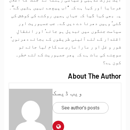
فرمایا اور کہا ہے کہ ”اب پیچھے نہیں ہٹیں گے‘‘۔
یہ بھی کہا گیا کہ جہاں ہمیں روکنے کی کوشش کی
گئی‘ وہیں دھرنا دے دیں گے۔ جب جمہوریت اور
سیاست جنگوں میں تبدیل ہو جائے‘ اور انتقالِ
اقتدار کے لئے آئینی طریقوں کے بجائے دھرنوں‘
شور و غل او ر مارا ماری سے کام لیا جائے تو
سوچنے کی بات ہے کہ پھر جمہوریت کے لئے خطرہ
کون ہے؟
About The Author
ویب ڈیسک
See author's posts