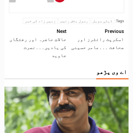
ڈیلی سویل
رسول بخش رئیس
زمیں زاد کی خبر
Tags:
Next
Previous
اسکرپٹ رائٹرز اور
حالاتِ حاضرہ اور رفتگاں
صحافت ۔۔۔عامر حسینی
کی یادیں۔۔۔نصرت
جاوید
اے وی پڑھو