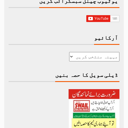
یوٹیوب چینل سبسکرائب کریں
آرکائیو
ڈیلی سویل کا حصہ بنیں