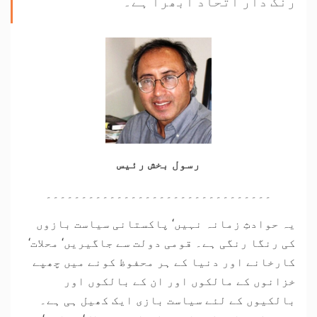
رنگ دار اتحاد ابھرا ہے۔
رسول بخش رئیس
۔۔۔۔۔۔۔۔۔۔۔۔۔۔۔۔۔۔۔۔۔۔۔۔۔۔۔۔۔۔۔۔
یہ حوادثِ زمانہ نہیں‘ پاکستانی سیاست بازوں
کی رنگا رنگی ہے۔ قومی دولت سے جاگیریں‘ محلات‘
کارخانے اور دنیا کے ہر محفوظ کونے میں چھپے
خزانوں کے مالکوں اور ان کے بالکوں اور
بالکیوں کے لئے سیاست بازی ایک کھیل ہی ہے۔