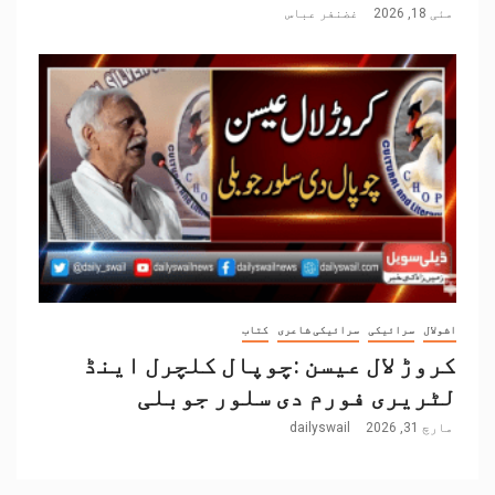
مئی 18, 2026
غضنفر عباس
اشولال
سرائیکی
سرائیکی شاعری
کتاب
کروڑ لال عیسن :چوپال کلچرل اینڈ
لٹریری فورم دی سلور جوبلی
مارچ 31, 2026
dailyswail