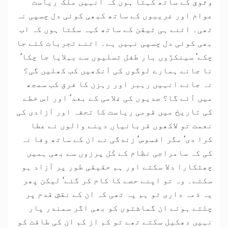
وثوق کے ساتھ کہتا ہوں کہ انہیں ملک‘ ریاست‘
عوام اور غریبوں کے ساتھ کبھی کوئی دل چسپی نہ
تھی۔ اتنے ہی تیقن کے ساتھ کہہ سکتا ہوں کہ اب
بھی کوئی دل چسپی نہیں ہے۔ اتنے تجربات کئے جا
چکے‘ سینکڑوں بار طفل تسلیوں سے بہلایا جا چکا‘
نا جانے ہمارے لوگوں کی آنکھیں کب کھلیں گی؟
نہ جانے انہیں رہبر اور رہزن کا فرق کب سمجھ
میں آئے گا؟ صدیوں کی غلامی کے بعد‘ اور اس خطے
کی تاریخ میں قومی ریاست کا تحفہ اور آزادی کی
نعمت تو لاکھوں قربانیاں دینے والوں نے عطا
کرا دی‘ مگر افسوس‘ زندگی نے ان کے ساتھ وفا نہ
کی کہ سامراجی نظام کے کَل پرزوں سے بھی ہمیں
چھٹکارا دلا سکتے اور ہم حقیقی طور پر آزاد ہو
سکتے۔ وہ تو اپنے حصے کا کام کر گئے‘ لیکن پھر
یہ ذمہ داری تو ہم پہ تھی کہ ان کے نقشِ قدم پر
چلتے ہوئے ان گماشتوں کو بھی اگر سمندر پار
نہیں دھکیل سکتے تھے تو کم از کم ان کی طاقت کو