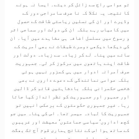
تو عوامی راج سے زائل کر دیتے۔ ایسا نہ ہونے
کا نتیجہ یہ نکلا کہ نا صرف سامراجی دور کے
وڈیرے اور ان کی نسلیں ریاستی طاقت کے حصول
میں کامیاب رہے بلکہ ان کی دولت اور سماجی اثر
و رسوخ میں مسلسل اضافہ ہی مشاہدے میں آیا۔ ان
کی دیکھا دیکھی دوسرے طبقات نے بھی آمریت کے
سائے میں پناہ لے کر زیادہ سے زیادہ دولت اور
طاقت اپنے ہاتھوں میں مرکوز کر لی۔ جمہوریت
صرف آمرانہ ادوار میں ہی کمزور نہیں ہوئی
بلکہ عوامی نمائندگی کے دعوے داروں نے بھی
شخصی حکمرانی بلکہ بادشاہتیں قائم کر ڈالیں
اور جمہور اور جمہوریت کو نظر انداز کیا جاتا
رہا۔ غیر جمہوری حکومتوں کے برعکس انہیں تو
جمہوریت کا لبادہ میسر تھا۔ اس کی پناہ میں جو
کچھ اداروں‘ سیاسی جماعتوں‘ معیشت اور غریبوں
کے ساتھ ہوا اس کے نتائج ہماری قوم آج تک بھگت
رہی ہے۔ تہی داماں رہے تو صرف عوام۔