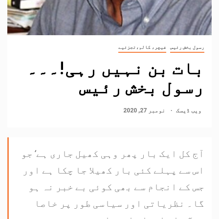
رسول بخش رئیس
فیچر، کالم،تجزئیے
بات بن نہیں رہی!۔۔۔
رسول بخش رئیس
ویب ڈیسک
نومبر 27, 2020
آج کل ایک بار پھر وہی کھیل جاری ہے‘ جو
اس سے پہلے کئی بار کھیلا جا چکا ہے اور
جس کے انجام سے بھی کوئی بے خبر نہ ہو
گا۔ نظریاتی اور سیاسی طور پر خاصا